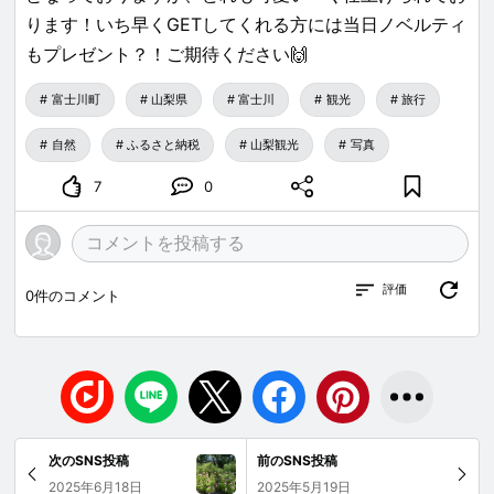
ります！いち早くGETしてくれる方には当日ノベルティ
もプレゼント？！ご期待ください🙌
富士川町
山梨県
富士川
観光
旅行
自然
ふるさと納税
山梨観光
写真
7
0
評価
0
件のコメント
次のSNS投稿
前のSNS投稿
2025年6月18日
2025年5月19日