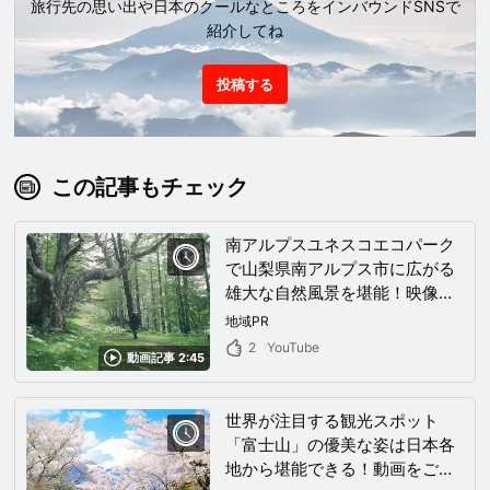
旅行先の思い出や日本のクールなところをインバウンドSNSで
紹介してね
投稿する
この記事もチェック
南アルプスユネスコエコパーク
で山梨県南アルプス市に広がる
雄大な自然風景を堪能！映像か
らも伝わる神秘的な櫛形山の歩
地域PR
き方や近隣の観光情報を一挙紹
2
YouTube
動画記事 2:45
介！！
世界が注目する観光スポット
「富士山」の優美な姿は日本各
地から堪能できる！動画をご覧