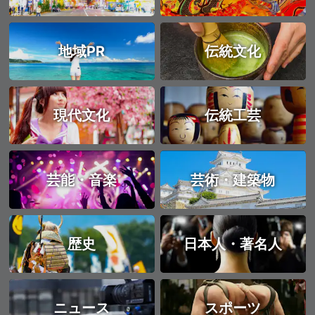
地域PR
伝統文化
現代文化
伝統工芸
芸能・音楽
芸術・建築物
歴史
日本人・著名人
ニュース
スポーツ