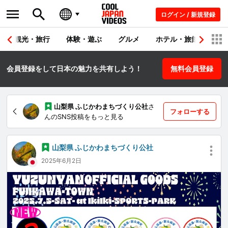
ログイン / 新規登録
観光・旅行
体験・遊ぶ
グルメ
ホテル・旅館
シ
会員登録をして日本の魅力を共有しよう！
無料会員登録
山梨県 ふじかわまちづくり公社
さ
フォローする
んのSNS投稿をもっと見る
山梨県 ふじかわまちづくり公社
2025年6月2日