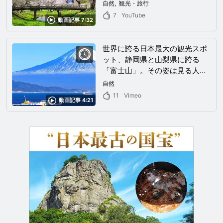
になれば、きっとあなたも一度
自然
観光・旅行
は訪れてみたいと思える富士山
7
YouTube
動画記事 7:32
観覧スポットが見つかる！
世界に誇る日本最大の観光スポ
ット、静岡県と山梨県に跨る
「富士山」。その姿は見る人全
てを魅了する神秘的な美しさ。
自然
11
Vimeo
動画記事 4:21