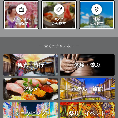
チャンネル
#タグ
地域
から探す
から探す
から探す
全てのチャンネル
観光・旅行
体験・遊ぶ
グルメ
ホテル・旅館
ショッピング
祭り・イベント