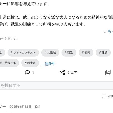
ナーに影響を与えています。
士道に憧れ、武士のような立派な大人になるための精神的な訓
学び、武道の訓練として剣術を学ぶ人もいます。
…
も
される人」を「武士」と呼んでいました。その他は一般的に単
れた文章です。
道
フォトコンテスト
大阪城
茶道
観光
体験
を学び、「侍」を志す人たちが、今夜は侍の刀を振るう。
鎧・甲冑・兜
武士道
…他9件
侍刀
1
シェア
評
ザー
2025年6月13日
ID:1