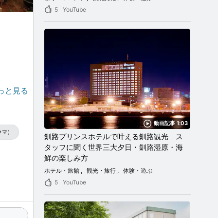
5
YouTube
っと見る
ことが
動画記事 1:03
ラマ）
釧路プリンスホテルで叶える釧路観光｜ス
タッフに聞く世界三大夕日・釧路湿原・海
鮮の楽しみ方
ホテル・旅館
観光・旅行
体験・遊ぶ
5
YouTube