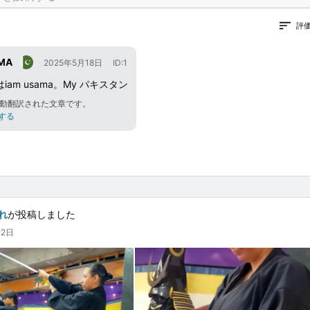
評
MA
2025年5月18日
ID:1
iam usama。My パキスタン
動翻訳された文章です。
する
れ
が投稿しました
月2日