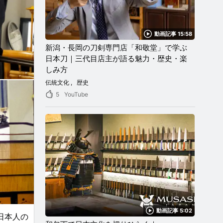
動画記事 15:58
新潟・長岡の刀剣専門店「和敬堂」で学ぶ
日本刀｜三代目店主が語る魅力・歴史・楽
しみ方
伝統文化
歴史
5
YouTube
動画記事 5:02
日本人の