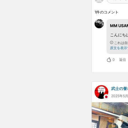
1
件のコメント
MM USA
こんにちは
これは自
原文を表示
0
返信
武士の誉
2025年5