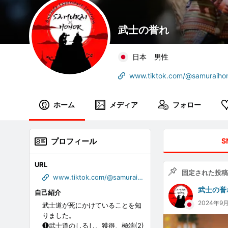
武士の誉れ
日本
男性
www.tiktok.com/@samuraiho
ホーム
メディア
フォロー
プロフィール
S
URL
固定された投稿
www.tiktok.com/@samuraihonor?_t=8fjzSxmFUOY&_r=1
武士の誉
自己紹介
2024年9
武士道が死にかけていることを知
りました。
❶武士道のしるし、獲得、極端(2)