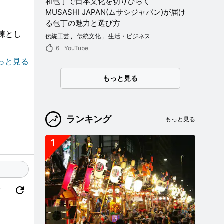
和包丁で日本文化を切りひらく｜
MUSASHI JAPAN(ムサシジャパン)が届け
る包丁の魅力と選び方
練とし
伝統工芸
伝統文化
生活・ビジネス
6
YouTube
っと見る
なる侍
もっと見る
ランキング
もっと見る
1
価