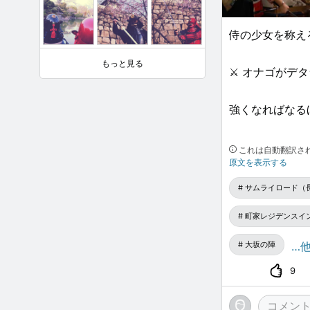
侍の少女を称え
もっと見る
⚔️ オナゴが
強くなればなる
⚔️ 頭を垂れ
これは自動翻訳さ
原文を表示する
できます。
サムライロード（
町家レジデンスイ
大坂の陣
…他
9