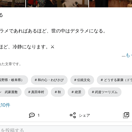
る
デタラメであればあるほど、世の中はデタラメになる。
ほど、冷静になります。⚔️
…
も
て低くお辞儀をすればするほど、本物の高貴さと強さを手に入れる
れた文章です。
長野県・岐阜県）
和の心・わびさび
伝統文化
どうする家康（ド
ン 武家屋敷
真田幸村
秋
絶景
武道ツーリズム
10件
1
シェア