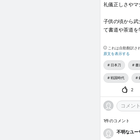
礼儀正しさやマ
子供の頃から武
て書道や茶道を
かつては「尊敬
これは自動翻訳さ
原文を表示する
です。
日本刀
書
海外から武士道
戦国時代
#刀 #武士道 #
2
1
件のコメント
不明なユー