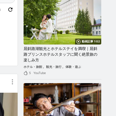
価
動画記事 1:02
屈斜路湖観光とホテルステイを満喫｜屈斜
路プリンスホテルスタッフに聞く絶景旅の
楽しみ方
ホテル・旅館
観光・旅行
体験・遊ぶ
5
YouTube