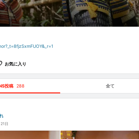
nor?_t=8fjzSxmFUOY&_r=1
お気に入り
NS投稿
288
全て
れ
月21日