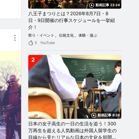
動画記事 22:24
八王子まつりとは？2026年8月7日・8
日・9日開催の行事スケジュールを一挙紹
介！
祭り・イベント
伝統文化
体験・遊ぶ
5
YouTube
2
動画記事 8:26
日本の女子高生の一日の生活を追う！300
万再生を超える人気動画は外国人留学生の
目線から見たリアルな日本の文化を垣間見