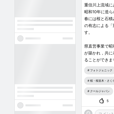
重信川上流域に
昭和10年に造
春には桜と石積
の有志による「
す。
県直営事業で昭
が築かれ，共に
ることができま
フォトジェニック
桜・桜並木・さく
クールジャパン
5