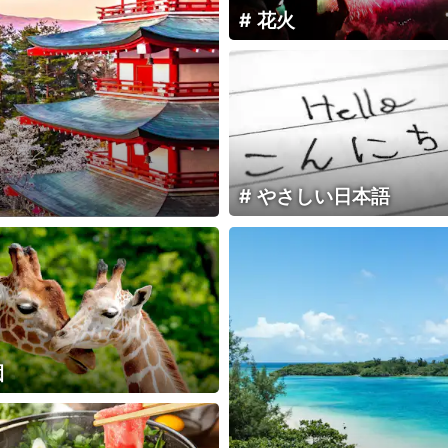
花火
やさしい日本語
園