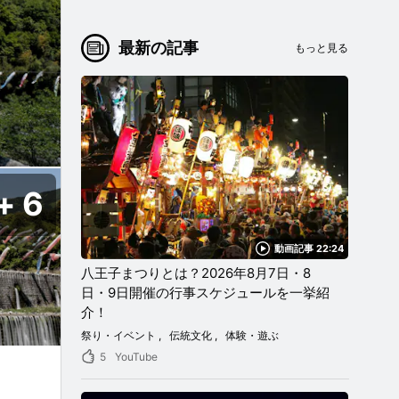
最新の記事
もっと見る
6
動画記事 22:24
八王子まつりとは？2026年8月7日・8
日・9日開催の行事スケジュールを一挙紹
介！
祭り・イベント
伝統文化
体験・遊ぶ
5
YouTube