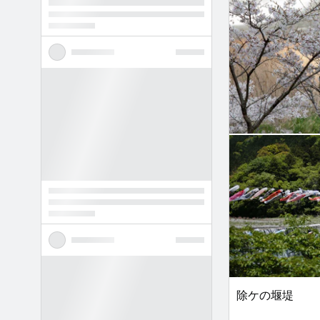
除ケの堰堤