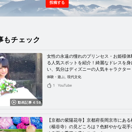
投稿する
事もチェック
女性の永遠の憧れのプリンセス・お姫様体
る人気スポットを紹介！綺麗なドレスを身
い、気分はディズニーの人気キャラクター
体験・遊ぶ
現代文化
1
YouTube
動画記事 4:58
【京都の紫陽花寺】京都府長岡京市にある
（楊谷寺）の見どころは？色鮮やかな花手