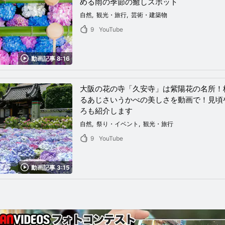
める雨の季節の癒しスポット
自然
観光・旅行
芸術・建築物
9
YouTube
動画記事 8:16
大阪の花の寺「久安寺」は紫陽花の名所！
るあじさいうかべの美しさを動画で！見頃
ろも紹介します
自然
祭り・イベント
観光・旅行
9
YouTube
動画記事 3:15