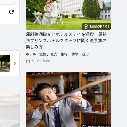
価
動画記事 1:02
屈斜路湖観光とホテルステイを満喫｜屈斜
路プリンスホテルスタッフに聞く絶景旅の
楽しみ方
ホテル・旅館
観光・旅行
体験・遊ぶ
5
YouTube