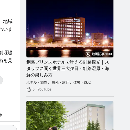
、地域
わいま
副堰堤
動画記事 1:03
術を見
釧路プリンスホテルで叶える釧路観光｜ス
タッフに聞く世界三大夕日・釧路湿原・海
鮮の楽しみ方
ホテル・旅館
観光・旅行
体験・遊ぶ
5
YouTube
存