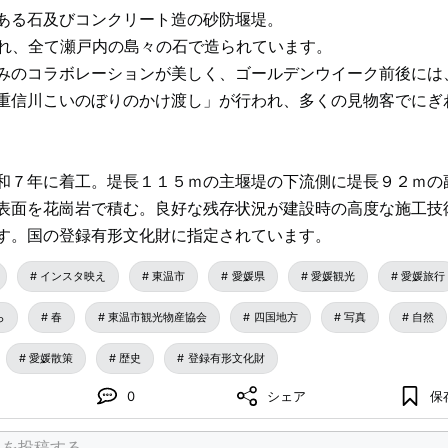
ある石及びコンクリート造の砂防堰堤。
られ、全て瀬戸内の島々の石で造られています。
みのコラボレーションが美しく、ゴールデンウイーク前後には
重信川こいのぼりのかけ渡し」が行われ、多くの見物客でにぎ
和７年に着工。堤長１１５ｍの主堰堤の下流側に堤長９２ｍの
表面を花崗岩で積む。良好な残存状況が建設時の高度な施工技
す。国の登録有形文化財に指定されています。
インスタ映え
東温市
愛媛県
愛媛観光
愛媛旅行
ら
春
東温市観光物産協会
四国地方
写真
自然
愛媛散策
歴史
登録有形文化財
0
シェア
保