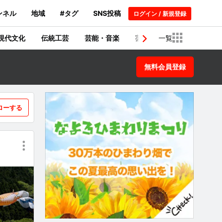
ンネル
地域
#タグ
SNS投稿
ログイン / 新規登録
現代文化
伝統工芸
芸能・音楽
芸術・建築物
一覧
歴史
無料会員登録
ローする