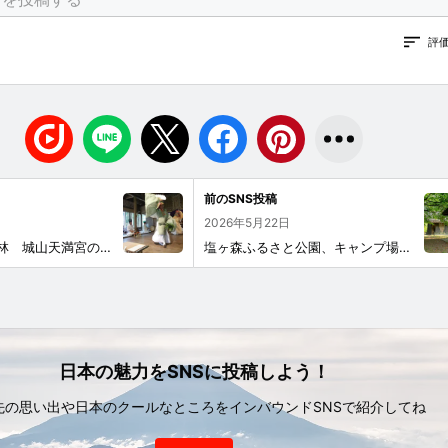
評
前のSNS投稿
2026年5月22日
【伝統行事】上林 城山天満宮の里神楽 毎年7月、上林地区の安寧を願って奉納される里神楽。 市の無形民俗文化財にも指定されています。 里神楽は鎌倉時代より続いていたということですが、第二次世界大戦後に一度途絶えてしまいました。 昭和30年代に地域の方々が大切な神事を受け継いでいこうと復活させ、今年で神楽保存会は50年を迎えるということです。 上林城山天満宮の里神楽 明日奉納されます。 奉納日時：令和8年7月12日（日） 13時より神事 13時30分頃より神楽奉納 その後、子供相撲大会や餅まきがあります。 ※天満宮に駐車場はありません。 #東温市 #上林地区 #里神楽 #城山天満宮 #市無形民俗文化財 #伝統行事 #上林神楽保存会 #神楽奉納
塩ヶ森ふるさと公園、キャンプ場、展望台 標高525ｍの塩ヶ森山頂付近にある公園で、 直径約750mの範囲に、「展望台」、「キャンプ場」、「公園」、「塩ヶ森山頂」が含まれるゾーンの総称です。 「塩ヶ森ふるさと公園展望台」は、お子様連れファミリー必見。アスレチックを備えた、どこか異国情緒あるファンタスティックな展望台です。 遠くは中国山脈まで見わたせ、大パノラマを満喫できます。 塩ヶ森への遊歩道の散策では、春の桜・シャクナゲ、夏のアジサイ、秋の紅葉が楽しめます。 園内にあるキャンプ場には、炊事棟があります。 ※バーベキュー、キャンプで公園を使用する際には、東温市都市整備課公園係（089-964-4412）に代表者氏名、連絡先、利用日等を報告する必要があります。何かあった場合の連絡先であり、予約ではありません。 ※バーベキューはバーベキューコンロを使い、直火は禁止、ゴミ・消し炭はお持ち帰りください。周りの方に迷惑をかけないようお願いします。 ※炊事棟の蛇口水は、自然水のため飲料不可です。
日本の魅力をSNSに投稿しよう！
先の思い出や日本のクールなところをインバウンドSNSで紹介してね