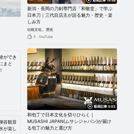
動画記事 15:58
新潟・長岡の刀剣専門店「和敬堂」で学ぶ
日本刀｜三代目店主が語る魅力・歴史・楽
しみ方
伝統文化
歴史
5
YouTube
験ができ
にまと
！
動画記事 5:02
和包丁で日本文化を切りひらく｜
MUSASHI JAPAN(ムサシジャパン)が届け
柳谷観音
る包丁の魅力と選び方
水が楽し