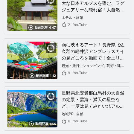
大な日本アルプスを望む、ラグ
ジュアリーな隠れ宿！大自然の
中で非日常な高級リゾート気分
ホテル・旅館
を味わいたいならこのホテルへ
2
YouTube
動画記事 4:47
GO！
雨に映えるアート！長野県北佐
久郡の軽井沢アンブレラスカイ
の見どころを動画で！全エリア
がインスタを賑わすハルニレテ
観光・旅行
ショッピング
芸術・建築物
ラスの楽しみ方もご紹介
9
YouTube
動画記事 1:12
長野県北安曇郡白馬村の大自然
の絶景・雲海・満天の星空な
ど、一度は見てみたい北アルプ
ス白馬連峰登山を動画で！
地域PR
自然
6
YouTube
動画記事 1:55