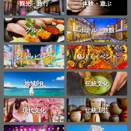
観光・旅行
体験・遊ぶ
グルメ
ホテル・旅館
ショッピング
祭り・イベント
地域PR
伝統文化
現代文化
伝統工芸