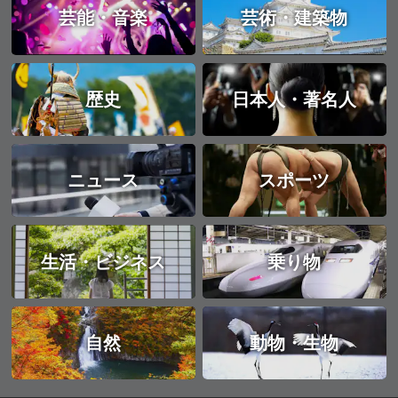
芸能・音楽
芸術・建築物
歴史
日本人・著名人
ニュース
スポーツ
生活・ビジネス
乗り物
自然
動物・生物