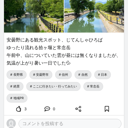
安曇野にある観光スポット、じてんしゃひろば
ゆったり流れる拾ヶ堰と常念岳
午前中、山についていた雲が昼には無くなりましたが、
気温が上がり暑い一日でした💦
長野県
安曇野市
信州
自然
日本
絶景
ここに行きたい・行ってみたい
常念岳
地域PR
3
0