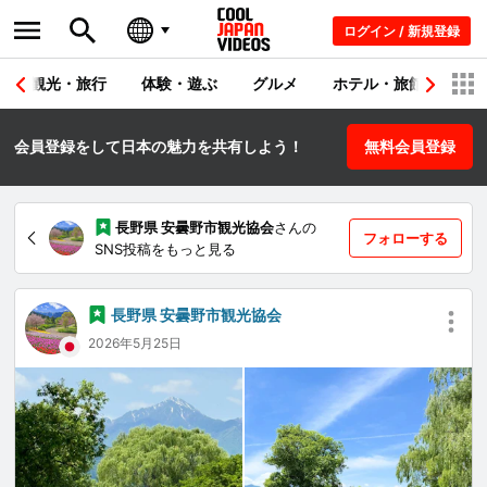
ログイン / 新規登録
観光・旅行
体験・遊ぶ
グルメ
ホテル・旅館
シ
会員登録をして日本の魅力を共有しよう！
無料会員登録
長野県 安曇野市観光協会
さんの
フォローする
SNS投稿をもっと見る
長野県 安曇野市観光協会
2026年5月25日