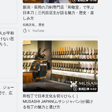
動画記事 15:58
新潟・長岡の刀剣専門店「和敬堂」で学ぶ
日本刀｜三代目店主が語る魅力・歴史・楽
しみ方
伝統文化
歴史
5
YouTube
人が平和
けない悲
ろう。
。ジョー
動画記事 5:02
間で、広
和包丁で日本文化を切りひらく｜
MUSASHI JAPAN(ムサシジャパン)が届け
る包丁の魅力と選び方