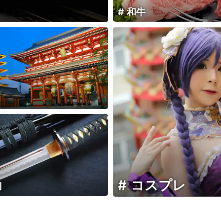
和牛
コスプレ
刀