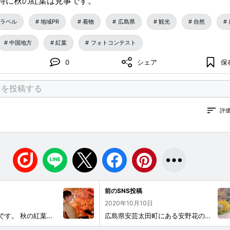
特に秋の紅葉は見事です。
トラベル
地域PR
着物
広島県
観光
自然
中国地方
紅葉
フォトコンテスト
0
シェア
保
評
前のSNS投稿
2020年10月10日
広島市の縮景園です。 秋の紅葉の時期には夜間ライトアップが行われます。
広島県安芸太田町にある安野花の駅公園です。 春には桜とレンギョウが咲きとても美しい光景が広がりますが、特に桜が散り始めた頃には地面も桜色に染まり絶景です。 是非一度は訪れて欲しい場所です。