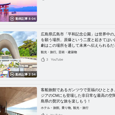
動画記事 8:04
広島県広島市「平和記念公園」は世界中の
を願う場所。原爆という二度と起きてはい
劇はこの場所を通して未来へ伝えられるだ
観光・旅行
芸術・建築物
3
YouTube
動画記事 2:34
客船旅館であるガンツウで至福のひととき
ジアのCMにも登場した非日常な最高の空
島県の贅沢な旅を楽しもう！
ホテル・旅館
乗り物
観光・旅行