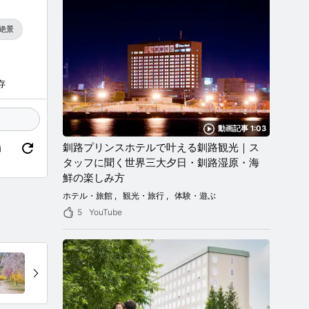
絶景
存
動画記事 1:03
釧路プリンスホテルで叶える釧路観光｜ス
価
タッフに聞く世界三大夕日・釧路湿原・海
鮮の楽しみ方
ホテル・旅館
観光・旅行
体験・遊ぶ
5
YouTube