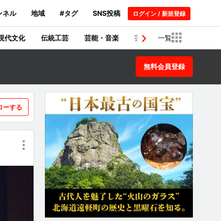
ンネル
地域
#タグ
SNS投稿
ログイン / 新規登録
現代文化
伝統工芸
芸能・音楽
芸術・建築物
一覧
歴史
無料会員登録
ローする