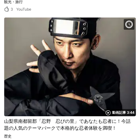
観光・旅行
3
YouTube
動画記事 3:44
山梨県南都留郡「忍野 忍びの里」であなたも忍者に！今話
題の人気のテーマパークで本格的な忍者体験を満喫！
歴史