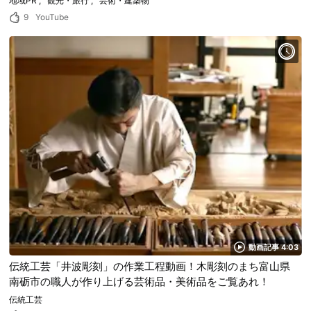
地域PR
観光・旅行
芸術・建築物
9
YouTube
動画記事 4:03
伝統工芸「井波彫刻」の作業工程動画！木彫刻のまち富山県
南砺市の職人が作り上げる芸術品・美術品をご覧あれ！
伝統工芸