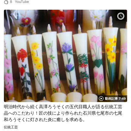
8
YouTube
動画記事 7:49
明治時代から続く高澤ろうそくの五代目職人が語る伝統工芸
品へのこだわり！匠の技により作られた石川県七尾市の七尾
和ろうそくに灯された炎に癒しを求める。
伝統工芸