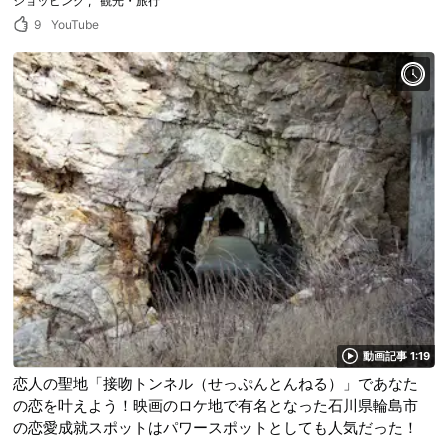
ショッピング
観光・旅行
9
YouTube
動画記事 1:19
恋人の聖地「接吻トンネル（せっぷんとんねる）」であなた
の恋を叶えよう！映画のロケ地で有名となった石川県輪島市
の恋愛成就スポットはパワースポットとしても人気だった！