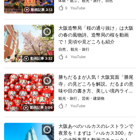
体験・遊ぶ
観光・旅行
自然
9
YouTube
動画記事 3:13
大阪造幣局「桜の通り抜け」は大阪
の春の風物詩。造幣局の桜を動画
で！見頃や見どころも紹介
自然
観光・旅行
4
YouTube
動画記事 3:32
勝ちだるまが人気！大阪箕面「勝尾
寺」の見どころを解説。だるまの意
味や目の書き方、美しい境内ライト
アップの時期も紹介します。
観光・旅行
芸術・建築物
7
YouTube
動画記事 5:06
大阪あべのハルカスのレストランで
夜景を！まずは「ハルカス300」か
らの大阪夜景を動画でチェック！