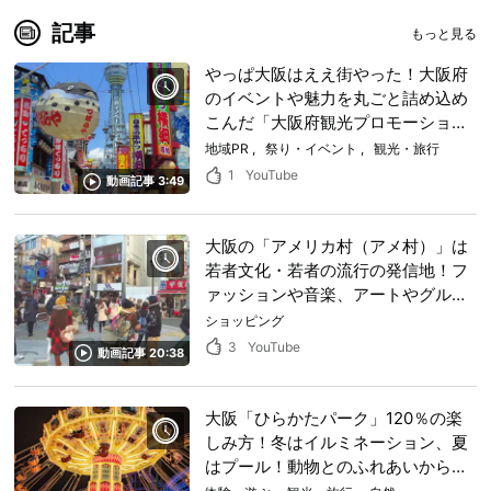
魅力をPRいたします。
円） ※開催情報
記事
近畿圏近隣にお住まいの
に
もっと見る
皆様、ぜひお立ち寄りく
あ
やっぱ大阪はええ街やった！大阪府
ださい！ 【えひめ西条
に
のイベントや魅力を丸ごと詰め込め
市フェア】 ・開催期間
等
こんだ「大阪府観光プロモーション
令和8年7月29日（水）
動画」は大阪観光を120％楽しむ為
地域PR
祭り・イベント
観光・旅行
～31日（金） ９時００
に見な～損やで！
1
YouTube
動画記事 3:49
分～１８時００分 ※最終
日の7月31日（金）は１
７時００まで ・場所
大阪の「アメリカ村（アメ村）」は
若者文化・若者の流行の発信地！フ
愛媛県大阪事務所 〒
ァッションや音楽、アートやグルメ
550-0002大阪市西区江
と、なんでも楽しめる魅力的な街を
ショッピング
戸堀1-9-1 肥後橋セン
動画で散策してみよう！
3
YouTube
タービル1階 ・内容 西条
動画記事 20:38
市の特産品等の販売・観
光PR 画像1．西条フェア
大阪「ひらかたパーク」120％の楽
チラシ 画像2、3．昨年
しみ方！冬はイルミネーション、夏
の様子
はプール！動物とのふれあいからロ
ーズガーデン、季節のイベントまで