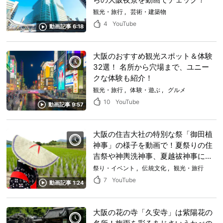
観光・旅行
芸術・建築物
4
YouTube
動画記事 6:18
大阪のおすすめ観光スポット＆体験
32選！ 名所から穴場まで、ユニー
クな体験も紹介！
観光・旅行
体験・遊ぶ
グルメ
10
YouTube
動画記事 9:57
大阪の住吉大社の特別な祭「御田植
神事」の様子を動画で！夏祭りの住
吉祭や神輿洗神事、夏越祓神事につ
いてもご案内します！
祭り・イベント
伝統文化
観光・旅行
7
YouTube
動画記事 1:24
大阪の花の寺「久安寺」は紫陽花の