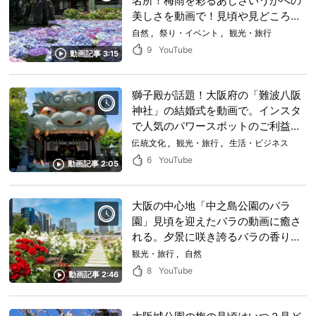
名所！梅雨を彩るあじさいうかべの
美しさを動画で！見頃や見どころも
紹介します
自然
祭り・イベント
観光・旅行
9
YouTube
動画記事 3:15
獅子殿が話題！大阪府の「難波八阪
神社」の結婚式を動画で。インスタ
で人気のパワースポットのご利益や
神事も紹介！
伝統文化
観光・旅行
生活・ビジネス
6
YouTube
動画記事 2:05
大阪の中心地「中之島公園のバラ
園」見頃を迎えたバラの動画に癒さ
れる。夕景に咲き誇るバラの香りが
やさしくふんわり漂ってきそう
観光・旅行
自然
8
YouTube
動画記事 2:46