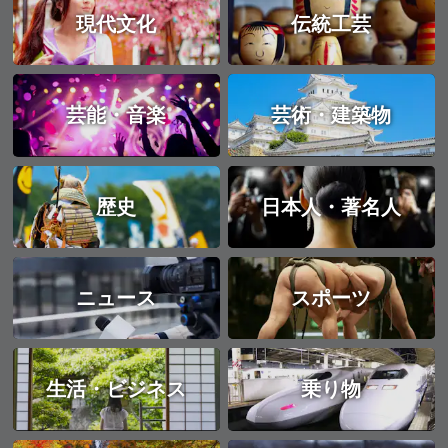
現代文化
伝統工芸
芸能・音楽
芸術・建築物
歴史
日本人・著名人
ニュース
スポーツ
生活・ビジネス
乗り物