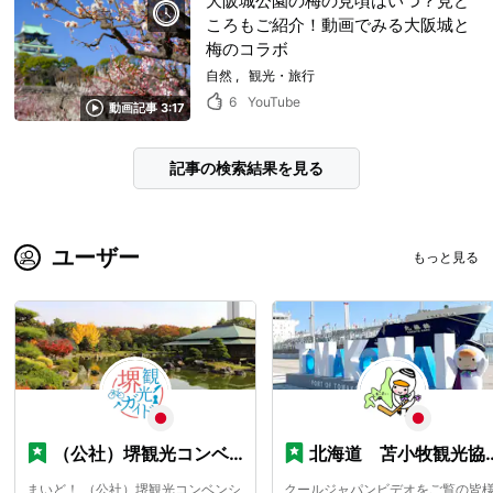
大阪城公園の梅の見頃はいつ？見ど
ころもご紹介！動画でみる大阪城と
梅のコラボ
自然
観光・旅行
6
YouTube
動画記事 3:17
記事の検索結果を見る
ユーザー
もっと見る
（公社）堺観光コンベンション協会
北海道 苫小牧観光協会
まいど！ （公社）堺観光コンベンシ
クールジャパンビデオをご覧の皆