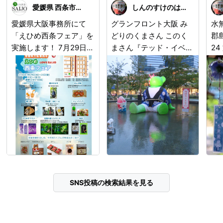
愛媛県 西条市観光物産協会
しんのすけのはら
愛媛県大阪事務所にて
グランフロント大阪 み
水無瀬
「えひめ西条フェア」を
どりのくまさん このく
郡
実施します！ 7月29日
まさん『テッド・イベー
24 文学、学問、スポー
(水)～31日(金)の３日
ル』という名前なんで
ツ
間、愛媛県大阪事務所に
す。愛称coool。 実はこ
難
て、『えひめ西条フェ
ちらはフランスの現代美
て
ア』を開催します。 西
術家ファブリス･イベー
車
条の夏の旬の絹かわな
ルの作品なのです。 口
お
す、冷やしておいしい周
からぴゅーっと水を噴き
ッ
桑特産あんぽ柿、地酒、
出していますね。
て
西条産人参の濃厚人参ジ
いです
ュース、その他加工品の
「
西条産品をご用意してお
20
ります。観光のご案内も
月
SNS投稿の検索結果を見る
含め、多くの方々に西条
9:
市へ訪れていただくこと
拝
ができるよう、西条市の
イ