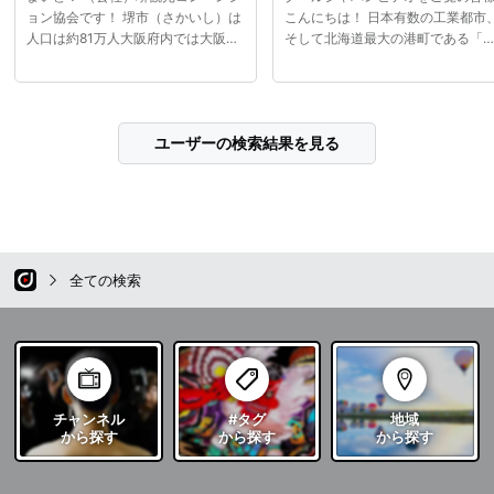
ョン協会です！ 堺市（さかいし）は
こんにちは！ 日本有数の工業都市
人口は約81万人大阪府内では大阪市
そして北海道最大の港町である「
に続いて二番目に大きな都市です。
小牧市（とまこまいし）」の魅力
二番目に大きな都市と言うと大都市
る観光スポットをたっぷりと紹介
をイメージされるかと思いますが、
ていきます！ 大自然に囲まれた観
喧騒から一歩離れると古墳や由緒正
スポットや港町ならではの絶品海
ユーザーの検索結果を見る
しい神社など、一味違う歴史ある豊
料理など苫小牧のおすすめは盛り
かな魅力が息づいています。 ユネス
くさん！ 交通アクセスは札幌市から
コの世界遺産に登録された百舌鳥・
は車で約1時間半、新千歳空港から
古市古墳群には日本最大の大きさを
車で約30分と便利な立地、そして
誇る「仁徳天皇陵古墳」もあり、歴
州からは大型客船のフェリーも乗
史と伝統を肌で感じることができる
入れています。 最新の苫小牧の情報
街です。 堺市の魅力たっぷりの情報
をお楽しみに！
全ての検索
を発信していきますのでよろしくお
願いいたします！
チャンネル
#タグ
地域
から探す
から探す
から探す