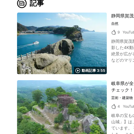
記事
静岡県賀茂
自然
9
YouTu
静岡県賀茂郡「
影した4K動画「Dogash
絶景が広が
などのマリンス
どんな観光スポット？ 写真：静岡県西伊豆町・堂ヶ島 静岡県の堂ヶ島は
動画記事 3:55
に降り積も
れたと考えられます
岐阜県が全
天窓洞とい
チェック！
することができます。 動画で紹介されている静岡県堂ヶ島エリアの島々の特
島）、中ノ
芸術・建築物
干潮時には
4
YouTu
照らす絶景も楽しめます。 動画で紹介されている静岡県西伊豆
岐阜の宝も
ヶ島遊歩道
山城」】は、岐阜エリア
堂ヶ島園地、伊豆自
ています。
チスポット