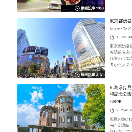
が置かれた
宰府天満宮の「九州国立博物
動画記事 1:00
歴史を超えて愛されます。 また、寿司をはじめとした日本食は
わ目立つ「
代の美術と
栄えた太宰
東京都渋谷
す。 動画で紹介されている現在の東京の文化にはどんなものがある？ 写真：コスプレ 長い歴史を経て、現在の東京では新しい日本文化が次々に
の太宰府で
生まれていま
ショッピング
れているさ
撮映画、ア
四季を通じて日本な
3
YouTu
0:12よ
のルートは
東京都渋谷
と現代文化が比較され紹介されています。
いに魅力的
谷駅前交差点からセンタ
現在のキャラ弁、そばと
とときをぜ
れ賑わう繁
入りのお店
者から人気を集める、若者文化の発
ックしておきたいですね。 東京の昔と現在を比較する動画のま
リート 渋谷センター街・バスケットボールストリートとは、東京都渋谷区宇田川街にある商店街。 渋谷駅ハチ公口やおなじみのスクランブル交
しました。
動画記事 3:31
差点の人口
歴史ととも
の悪い状況を改
広島県は見
闊歩したセ
和記念公園
来です。 し
ボールストリートの楽しみ方 写真：109 渋谷センター
地域PR
109や西
5
YouTu
たファスト
広島の魅力を紹介する観光情報動画
ラ専門店なども充実しています。 動画では冒頭より
Ver 英語編」をご紹介します。 こちらの動画は、広
ぎより、TS
旅行をして