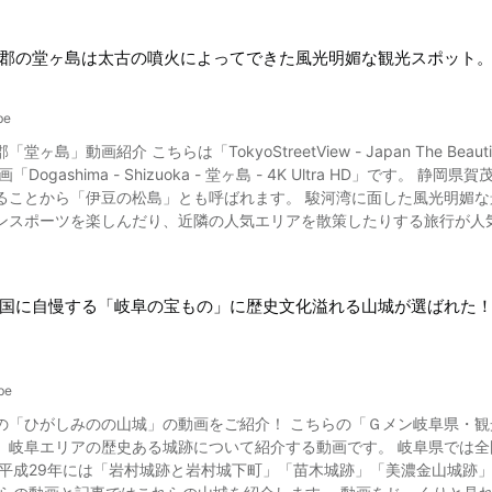
郡の堂ヶ島は太古の噴火によってできた風光明媚な観光スポット
be
堂ヶ島」動画紹介 こちらは「TokyoStreetView - Japan The
ima - Shizuoka - 堂ヶ島 - 4K Ultra HD」です。 静岡県賀茂郡西伊豆町に位置する堂ヶ島は漁業が盛んなエリア。 美しい
ることから「伊豆の松島」とも呼ばれます。 駿河湾に面した風光明媚
ポーツを楽しんだり、近隣の人気エリアを散策したりする旅行が人気を集めています。 動画で紹介さ
、伊豆半島が海底火山だった時代の噴火でできた水底土石流と、その上
った軽石・火山灰層からできています。 この地層が波で削れることで
。 そそり立つ断崖は動画の冒頭よりご覧になることができます。 堂ヶ島には、波の侵食による海蝕洞で天井が崩れてで
国に自慢する「岐阜の宝もの」に歴史文化溢れる山城が選ばれた
う名所があります。 青の洞窟めぐり遊覧船や堂ヶ島洞窟めぐり遊覧船
徴とは？ 写真：堂ヶ島のトンボロ 堂ヶ島エリアにある象島（伝兵衛
島、沖の瀬島、高島といった島々は三四郎島とも呼ばれます。 三四郎
象島に瀬浜が現れる「堂ヶ島のトンボロ」と呼ばれる現象が起こり、歩
be
エリアのおすすめスポットは？ 写真：西伊豆堂ヶ島・遊歩道 堂ヶ島エリアでは堂
の「ひがしみのの山城」の動画をご紹介！ こちらの「Ｇメン岐阜県・
やなまこ壁通りのインスタ映えする景色を楽しんだり、加山雄三ミュー
の歴史ある城跡について紹介する動画です。 岐阜県では全国に通用するふるさとの自慢を「岐阜の宝もの」として認定し
然学校、らんの里の吊り橋といった周辺観光スポットも人気です。 堂ヶ島エリアには海鮮食堂岩屋や堂ヶ島食堂とい
 平成29年には「岩村城跡と岩村城下町」「苗木城跡」「美濃金山城跡
もありますよ。 堂ヶ島ニュー銀水や堂ヶ島アクーユ三四郎、海辺のか