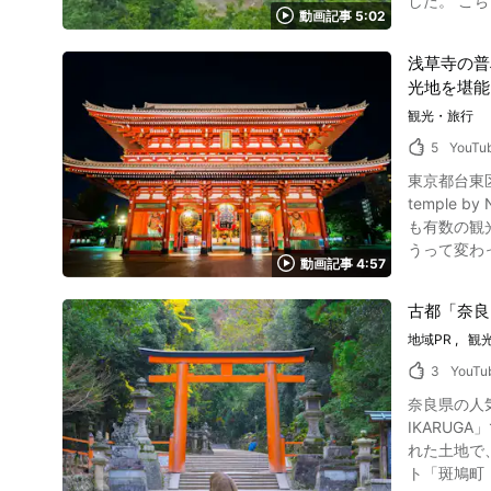
した。 こちらの動画と記
です。 動
動画記事 5:02
をしているような気分を味わえますよ！ 岐阜の
さい。 静岡県堂ヶ島エリアの観光動画まとめ 写真：堂ヶ島クルーズ 静岡県の堂ヶ島は、海の絶景を堪能できる人気のスポットです。 堂ヶ島では
動画の0:
ぜひクルーズ船に乗り、島
浅草寺の普
られます。
もチェックしてみてくださいね。 ◆堂ヶ島 概要
光地を堪能
の井戸も残り、太鼓櫓
バスで70分、伊豆急下田
す。 周辺
観光・旅行
https://www.n
阜の宝もの「ひがしみのの山
https://ww
5
YouTu
城跡が紹介
Nishiizu_c
東京都台東区にある夜の「浅草寺」撮影動画紹
パノラマが広がり、木曽
temple 
の城です。
も有数の観
す。 現在は天
うって変わ
は、中津川市苗
動画記事 4:57
眺めて、幻想的な
城」で紹介されている「美濃金山城跡」とは
写真：浅草寺と女性 浅草寺は東京都台東区浅草にあります。 平安時代頃に創建さ
や破城とい
古都「奈良
東京都内最古の寺院として
れた続日本1
地域PR
観
時にはあふれるほどの参拝客でごっ
っただ中、
気の悪い「凶」が3割
で城主になった2か月
3
YouTu
京都・浅草の雷門 浅草寺といえばやっぱりインスタ映えする動画の冒頭からご覧になれる雷門
しい渓谷を
奈良県の人気観光地8選を紹介した動画につ
る、迫力あ
ベントもたくさん開催されています。 岐阜の宝もの
IKARUGA」です。 近年日本の観光地の中で奈良県の人気が急上昇しているのをご存知で
の食べ歩きがで
動画では「岐
れた土地で、法
覧になれる
文化の舞台
ト「斑鳩町（いかるが
院、影向堂などもぜひ見ておきましょう
の歴史に興味があ