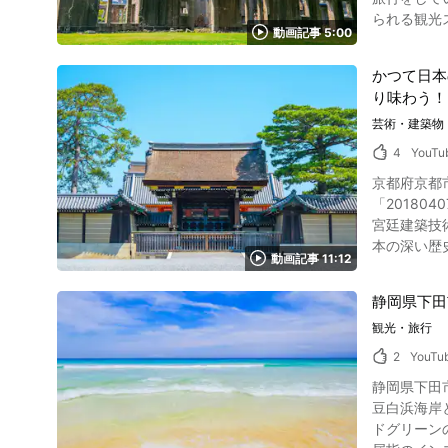
バスケット
られる観光スポ
かります。
動画記事 5:00
トは？ 写真：広島県・厳島神社の鳥居 動画の冒頭で紹介されているのは、広島でも人気を集める観光地、宮島の厳島神社です。 0:21からは、広
ター街・バスケットボールス
島の平和記
ケットボー
かつて日本
のなら、呉市の大
トの際には
り味わう！
豊後水道や
も盛り上がります。 多くの人が訪れる渋谷の街は時にゴミ問題に悩まされることも
ム広島では
芸術・建築物
います。 渋谷センター街バスケットボールストリートの紹介動画まとめ 写真：渋谷・スクランブル交差点 今回ご紹介した渋谷センター街バスケ
う。 広島で絶品のグルメを味わいたい！ 写真：広島県・広島焼き 広島は絶品グルメを味わえる町としても絶大な人気を集めます。 特に、広島焼
ットボールストリー
4
YouTu
きと呼ばれるお好み焼きはリ
の動画をじっくりと
京都府京都市
ン天ぷらと
谷センター街 】ウェブサ
「20180407 京都御
島では年間を通し
点 - トリップア
宮廷建築技
園 動画で紹介されているように、広島には有名な観光名所や穴場的スポットが数多くあります。 広島エリアでは海の幸をふんだんに使ったグル
Shibuya_To
本の深い歴
メも味わいたいものです。 広島をじっくりと観光したいのなら
動画記事 11:12
に散策している気分を堪能してみましょう。
に楽しめるので、ぜひ
京都府京都市上京
https://www.city.hiroshima.lg.jp
静岡県下田
で、133
Hiroshima_
観光・旅行
の明治天皇の東京遷都まで550
宸殿 御所の見学において見ておきたいものの1つに、各所に点在する諸門があります。 建礼門や朔平門、建春門、宜秋門、清所門、皇后門といっ
2
YouTu
た門はどれ
静岡県下田
御殿、御三間、
豆白浜海岸
か、坪庭、
ドグリーンの海が織り
すよ。 京都御所の周辺観光スポット情報をご紹介！ 写真：嵐山の紅葉 平安遷都以来の歴史をもつ京都は、国内外から多くの観光客が訪れる人気