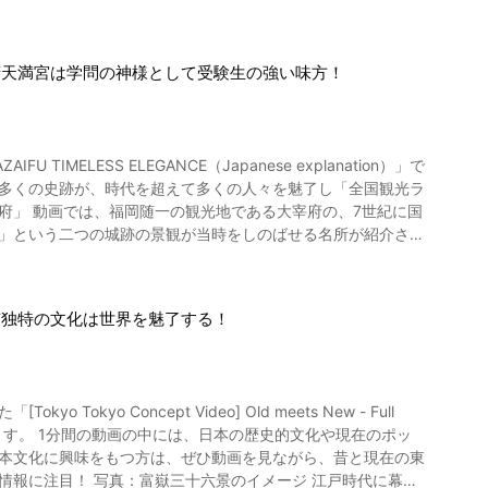
の尾瀬の高原や
島の玄関口。 そこからバ
光ポイントは？ 写真：福島
波連展望台から望む夕暮れは、息を飲むほどの美しさ。 目の前
府天満宮は学問の神様として受験生の強い味方！
いることで有名。 バスが運行していないの
ある珍しいセイロウ造り板倉といった名所も見ておきましょう。
には、琉球政府が江戸時代に通信手段として使用した「のろし
是非訪れてみてください。 そして、忘れてなら
岳の頂上まで訪れてみましょう。 尾瀬観光のあとには、燧ヶ
お店。 「漁師食堂かなろあ」は、渡嘉敷島の新鮮な魚と野菜
尾瀬のイベントやグルメを楽しもう
た体を癒すランチになります。 お土産には「まぐろジャーキ
できる物販などがあり盛り上がるので、ぜひイベント時に福島
跡」という二つの城跡の景観が当時をしのばせる名所が紹介され
ましたか？ 今度は実際に渡嘉敷島の海にスキューバダイビン
太宰府政庁」の跡地は、現在「史跡公園」となっており、その
宰府展示館」があり、貴重な遺跡類が展示されています。 さ
光名所です。 ご紹介した動画に撮影されているような自然が美
4-d1373631-Reviews-Tokashiki_jima_Island-
紹介されており、国宝でもある日本最古の梵鐘と巨大な仏像を
ホームページ】ふくしま尾瀬
京独特の文化は世界を魅了する！
」では、観光客も参加できる坐禅会が行われています。 そし
 ご鎮座1,350年を記念して建造された現代建築の社務所と
を有する神社で、学問の神様として高名な菅原道真公が祀られて
後は二種類の「御朱印」が授与できます。 ときの政争に巻き込
へ飛来してきたという「飛梅伝説」で知られる梅の木が御神木
日本文化に興味をもつ方は、ぜひ動画を見ながら、昔と現在の東
事処が軒を連ねています。 木のぬくもりを感じさせる和のイ
ンチタイムには穴場の店を探してみましょう。 福岡県太