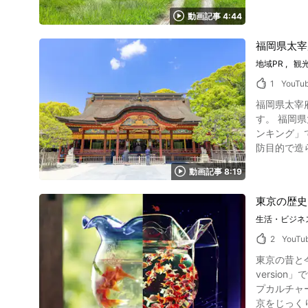
写真：福島県・尾瀬沼 四季折々の自然の風景を感じながら福島尾瀬ルート
りも、ありがたいですよね。 渡嘉敷島には、ほかにも魅
動画記事 4:44
ャトルバスで向かい
は、渡嘉敷島の
尾瀬沼にはミズ
スで10分
福岡県太宰
県・燧ヶ岳から望む尾瀬ヶ原 檜枝岐（ひのえまた）村に
の「ハナレ島
条の滝にも
地域PR
観
で、レンタ
檜枝岐神社には伝統の檜枝
台」の跡地で
1
YouTu
たけ）周辺
ないのが渡
福岡県太宰府の観光スポット紹介動画 こちらの動画は「太
岳のふもとにあ
で自慢のど
す。 福岡県太宰府は、日本古来の街並みと豊かな自然に恵まれた景勝地であり、数多くの史跡が、時代を超えて多くの人々を魅了し「全国観光ラ
写真：福島県・ミニ尾瀬公園の神社 福島尾瀬で
ー」をどうぞ。 あま
ンキング」でも上位を占め続けています
アイベント
真：沖縄県・渡嘉敷島 ゆっくりと時間が流れ、スキューバダイビングにもっ
防目的で造
尾瀬へ観光に訪れてみましょう。 尾瀬グルメを楽
がれ、見て
ています。
ウウオジェラートと呼ばれ
グへ出かけましょう！ 【公式ホームページ】渡嘉敷村 公式サイト Tokashiki Island Officia
動画記事 8:19
雄大な景色
係で冬には
リップアドバイザー
らに動画で
しいスポットの
Tokashiki_s
東京の歴史
ご覧になる
https://www
て、霊峰・
生活・ビジネ
伝統的な神社建築との調和が注目
2
YouTu
の観光シン
東京の昔と今を比較する動画をご紹介！ こちらの動画は「
いる名所で
version」です。 動画では東京の昔と現在の文化を比較するコミカルに紹介しています。 1分間の
まれ都から
プカルチャ
となってい
京をじっくり比べてみましょう。 動画で紹介され
ンテリアが