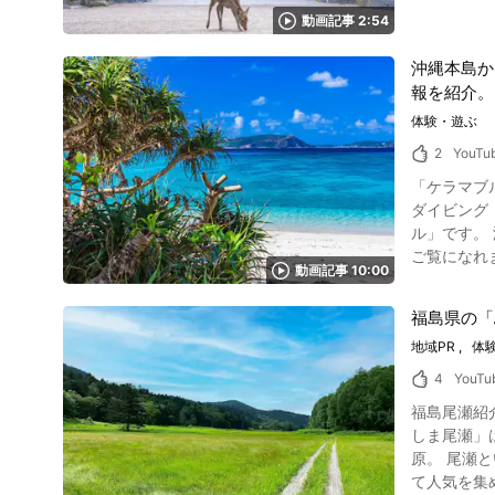
ア 写真：奈良県・東大寺 こちらは動画の0:14からご覧になれます。 世界最古の木造建築物と言われる東大寺は世界文化遺産に指定されていて、
が、浅草寺
https://www
動画記事 2:54
周辺エリア
寺に足を運んでみるのも素敵ですね。 日本
【奈良県＆斑鳩町のおす
いね。 【公式ホームページ】聖観音宗 あさくさかんのん 浅草寺 公式サイト https://www.senso-ji.jp/ 【トリップアドバイザー】浅草寺
沖縄本島か
県を代表す
https://ww
報を紹介。
県＆斑鳩町のおすすめ人気観
Asakusa_Ta
陸から東北
体験・遊ぶ
辺が産地です。
2
YouTu
光地4】奈良県＆斑鳩町の散策 写真：奈良県・法隆寺 こ
「ケラマブル
策するなら
ダイビング 
いる散策ルートです。 【奈良県＆斑鳩町のおすすめ人気観光地5】奈良県＆斑
ル」です。 渡嘉敷島の海は「ケラマブルー」と呼ばれ、透明度が高い綺麗な青色をしています。 ビーチから広がる真っ青な海は動画の0:56より
ます。 日本
ご覧になれます。 台風前に撮影されたこの渡嘉敷島の海でスキューバダイビング楽しむ動画で
斑鳩町のおすすめ人気観光地6】
動画記事 10:00
います。 動画の3:50からは雄
でも人気急
ルな魚たちも姿
良いですね。 【奈良県＆斑鳩町のおすすめ人気観光地7】奈良県＆斑鳩町の自然 画像引用 :YouTube screenshot こちらは動
福島県の「
真：沖縄・渡嘉敷島 沖縄県那覇市から西方に約40㎞の位置にある渡嘉敷島とは、高
なれます。
地域PR
体
島。 慶良間諸島の
自然公園のよう
からの評価も
8】奈良県＆斑鳩町の鹿 写真：日本鹿 こちらは動画の2:23からご覧
4
YouTu
ンショップが充実！自
こちで野生
福島尾瀬紹介動画について こちらの動画は「PrefFukushima」
りマリンア
れているので優しくそっと近づいて
しま尾瀬」
歳から体験
伝来し根付
原。 尾瀬
さらに、シ
れています。 今回はそんな奈良斑鳩エリアの人気観光スポット情報を8つのカテゴリーに分けて動画と共に紹介しました。 
て人気を集めて
やツアーも