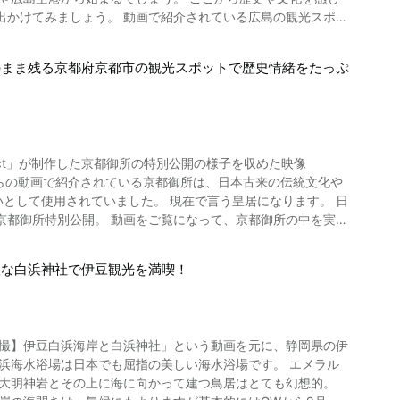
にはまだ「渋谷センター街」と記載されているのが動画からわ
介されている広島の観光スポッ
ールストリートの散策風景をご覧になれます。 渋谷セン
ユネスコの世界遺産に指定されています。 広島県内を旅する
ベント、サッカーワールドカップなどの国際的なスポーツイベン
のまま残る京都府京都市の観光スポットで歴史情緒をたっぷ
や水分峡森林公園、
ります。 他にも渋谷センター街ねぶた祭りといったイベントで
クリングといったアウトドア体験もおすすめです。 スタジア
ら広島グリーンアリーナで行なわれる試合もチェックしましょ
う方はこ
 渋
mpact」が制作した京都御所の特別公開の様子を収めた映像
島三次ワイナリーで絶品ワインを楽しむのもおすすめです。 広
イザー】渋谷スクランブル交差
平和記念公
6-d4403399-Reviews-Shibuya_Crossing-
として使用されていました。 現在で言う皇居になります。 日
京都御所特別公開。 動画をご覧になって、京都御所の中を実際
来する建物
聖な白浜神社で伊豆観光を満喫！
ました。 御所は織田信長や豊臣秀吉の時代を経て、大政奉還後
涼殿や鬼の間、諸太夫の間、迎春、小御所、御学問所、皇后御常
空撮】伊豆白浜海岸と白浜神社」という動画を元に、静岡県の伊
 動画の4:51にある蹴鞠の庭のほ
浜海水浴場は日本でも屈指の美しい海水浴場です。 エメラル
周辺には梅や桜が咲き誇り、インスタ映えする絶景を堪能できま