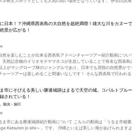
ットとしても人気の高い場所となっています。 伊豆白浜海岸の海開きは、気候にもよりますが基本的にはGWから9月ま
 京都御所の見学の後には御苑内の宗像神社や厳島神社に立ち寄り御朱印
55から紹介されている伊豆最古の神社とされる白浜神社は、縁結び・恋愛力ア
物館などにもぜひ足を伸ばしたいですね。 ランチやカフェを楽しんだりお土産を買ったりしたいのなら河原町エリアへ出
があることで知られるパワースポット。 連日静岡県民のみならず、県外の方たちも参拝
おすすめです。 京都には一日では決して周りきれないほどの人気観光
ズラリ。 ぜひ観光の際に訪れてはいかがでしょうか。 夜には綺麗な星空を堪能すること一面に広がり、一日余すことなく
爛豪華な京都御所の魅力がたっぷりと映されているので、ぜひ
に日本！？沖縄県西表島の大自然を超絶満喫！雄大な川をカヌー
浜海岸では、毎年海の安全を祈願するイベントとして『白浜海の祭典 納涼花
は非公開ですが、申し込みをすれば見学が可能です。 また春と秋には一般公開のイベント期間
絶景が広がる！
開催されています。 綺麗な海に打ち込まれて扇状に広がる花火は何と
、この時期に合わせて京都を訪れるのもおすすめです。 一般公開は予約
催されるので、参加してみるのも良いでしょう。 ◆京都御所 施設概要紹介◆ 【住所】〒602-0881 京都府京都市上京
日本の歴史深い神社のある伊豆白浜海岸。 動画とこの記事を参考に観
 【交通アクセス】地下鉄烏丸線丸太町駅、今出川駅よりすぐ 【拝観料金】
be
ホームページなどをご覧ください） 【定休日】月曜日 【駐車場】有り（有料） 【公式ホームページ】宮
自然を楽しむことが出来る西表島アドベンチャーツアー紹介動画につい
//sankan.kunaicho.go.jp/guide/kyoto.html 【トリップアドバイザー】京都御所
、天然記念物のイリオモテヤマネコが生息していることで有名な西表島
w.tripadvisor.jp/Attraction_Review-g298564-d321088-Reviews-Kyoto_
%以上がマングローブ林のジャングルであり、日本でも屈指の自然豊かで
しめること間違いなしです！ そんな西表島で行われるアドベンチャーツアーどんなものなのか紹介いたします。 西
ンチャーツアーで体験できること一覧！ 西表島アドベンチャーツアー
れと共に渓谷を下るキャニオニング、
ま市にそびえる美しい勝連城跡はまるで天空の城。コバルトブルー
くり歩いて自然の絶景を堪能するサワートレッキング、沖縄No.1の水
録されている！
ケイビング（洞窟探検）などです。 バリエーションにとんだアクティ
体を通して紹介されているマングローブカヤック＆ピナイサーラの滝トレッキング
観光・旅行
名所の紹介 西表島アドベンチャーツアーにて見ることが出来る、日本で
be
サーラの滝です。 沖縄では珍しいとされる大きい落差が有名な細い滝で、
紹介動画について こちらの動画は「うるま市秘書広報課」が公開した「【うるま市公式】世界遺産 勝連城跡～
500の一つに選定されているヒナイ川の中程に位置しており、自然の美
 jo site～」です。 沖縄といえば美しい海があげられますよね。 その沖縄の海を一望できるような、インスタ映えスポッ