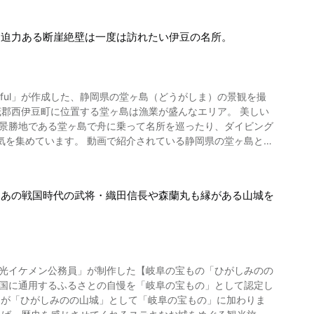
。迫力ある断崖絶壁は一度は訪れたい伊豆の名所。
 Beautiful」が作成した、静岡県の堂ヶ島（どうがしま）の景観を撮
な景勝地である堂ヶ島で舟に乗って名所を巡ったり、ダイビング
れている静岡県の堂ヶ島とは
、動画でご覧になれるような特徴的な断崖絶壁や奇岩が作り出さ
きた
！あの戦国時代の武将・織田信長や森蘭丸も縁がある山城を
、千貫門クルーズと呼ばれるクルーズプランで、その絶景を堪能
とは、源頼朝の家臣である「伊豆の三四郎」に由来しています。
いて渡ることができますよ。 天気のいい日には、島々を夕日が
観光イケメン公務員」が制作した【岐阜の宝もの「ひがしみのの
ジアムに立ち寄ってみましょう。 ほかに、沢田公園露天風呂や
ったラン
」が「ひがしみのの山城」として「岐阜の宝もの」に加わりま
くれ湯清流といったホテルで堂ヶ島温泉を堪能するのもおすすめ