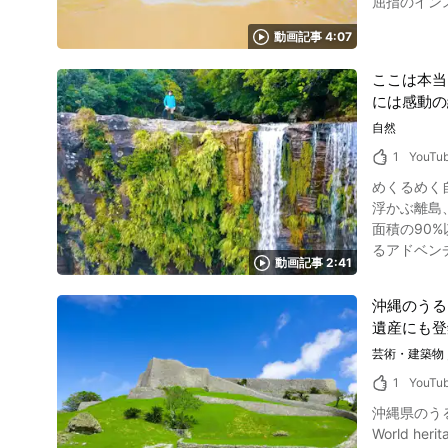
屈指のインスタ映えスポ
スポット。
で泳ぐことが出来ます。 伊豆最古の宮である白浜神社！ 動画の1:
エリア、二条城、京都博
動画記事 4:07
ップのご利益
かけるのも
インスタ映えの名所が
てはいかがですか。 京都御所の見学動画紹介まとめ 写真：京都御所 動画では、絢
ここは本当
楽しむことが出来ます。 伊豆白浜海岸と白浜神社魅力紹介まとめ 白
ゆっくりと楽しんでみましょう。 京都御所は普段
には感動の
火大会』が
があるので
ょう。 周辺には『ペンション桜家』や『伊古奈荘』など、伊豆白浜海岸を中から楽しむことが出来る施設がございますので検討してみて下さい。
自然
名所をめぐるツアーも開
綺麗な海と
区京都御苑3
1
YouTu
ので詳しくは公式
めくるめく
報：京都御所 https:
浮かぶ離島
https://ww
面積の90
るアドベンチャーツアーは楽
動画記事 2:41
表島アドベ
とが出来ます。 日本でも珍しいマングローブを堪能することが出来るカヤックやカヌー、川に飛び込んで流
沖縄のうる
沢道をゆっ
遺産にも登
奥底にある
今回、動画全
芸術・建築物
溢れる観光
1
YouTu
ずはピナイ
沖縄県のうるま市にある勝連城跡
の重要湿地
World heritage Katsuren
ょう。 続いて紹介するのはマングローブ林です。 熱帯や亜熱帯の海水が干潮や満潮を繰り返す特殊な環境でしか見ることの出来ない日マングロ