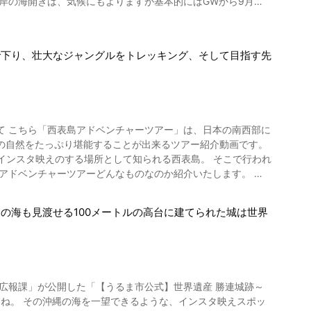
を記帳してもらいましょう。 時間があれば嵐山エリアや五条
に来られます。 大明神岩や鳥居、御釜と、
スポットが沢山あるのでホテルを予約して泊まりの旅行をしてみ
で下り、壮大なジャングルをトレッキング、そして目指す先
も言えない美しさをに釘付けになってしまうこと間違い無いでし
不要で拝観料もいりません。 京都御所の公開時期には京都の
光してみてはいかがでしょう。
無料 【営業時間】9:00～16:30（※季節により異なります
内庁参観案内:施設情
て こちら「西表島アドベンチャーツアー」は、日本の南西部に
の自然をたっぷり堪能することが出来るツアー紹介動画です。
Imperial_Palace-Kyoto_Kyoto_Prefecture_Kinki.html
インスタ映えのする場所として知られる西表島。 そこで行われ
では、普段日本で過ごしていたら味わえないような体験をするこ
の海も見渡せる100メートルの高台に建てられた城は世界
落を誇るピナイサーラの滝壺をメインとした滝廻り、ジャングル
ビティの中からぜひお好みのツアーを楽しんでみてください。
コースは特におすすめですよ。 西表島にある自然
も珍しい自然溢れる観光スポットを紹介させて頂きます。 ま
落差に関しては沖縄県で最も大きいとされています。 日本
しさと雄大さ溢れるその場所は、インスタ映え間違い無いでし