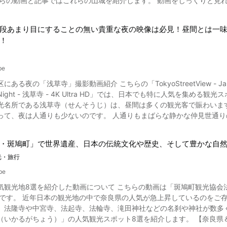
事ではこれらの山城を紹介します。 動画をじっくりと見れば、歴史を感じさせてくれるステキなお城をめぐる観光旅行
画では堂ヶ島周辺の港町が動画の2:29よりご覧になることができます。
宝もの「ひがしみのの山城」で紹介されている「岩村城跡」とは 画像引用 :YouTube screenshot
32から紹介されているのは、恵那市の岩村城跡と岩村城下町です。 岩
々の美しい風景を眺めてみましょう。 伊豆の堂ヶ島エリアに出かけるのなら、伊豆半島ジオパークの案内サイトの情報
段あまり目にすることの無い貴重な夜の映像は必見！昼間とは一
 鎌倉時代に築城された起源をもち、日本100名城や日本三大山城に選定
紹介◆ 【住所】静岡県賀茂郡西伊豆町仁科堂ヶ島 【交通アクセス】伊豆箱根鉄道修善寺駅より
！
（やぐら）いった景色の良い見どころも多数あります。 また、商家や旧家が建ち並ぶ岩村城下町は400年の歴史をもちま
駅よりバスで60分 【駐車場】あり（無料） 【公式ホームページ】西伊豆観光ガイド | 堂ヶ島 - 西伊豆町観光協会
の勝川家や工芸の館土佐屋、岩村歴史資料館などにも立ち寄ってみましょう。
ishiizu-kankou.com/sightseeing/dougashima.html 【トリップアドバイザー】堂ヶ島
城」で紹介されている「苗木城跡」とは 画像引用 :YouTube screenshot 動画の1:54からは、2つ目の中津川市の苗木
w.tripadvisor.jp/Attraction_Review-g1121209-d2167482-Reviews-Dog
be
されています。 苗木城は木曽川・城山大橋を渡った先にある標高432m
ho_Kamo_gun_Shizuoka_Prefecture_Tokai_Chubu.html
介 こちらの「TokyoStreetView - Japan The Beautiful」が公開した動画「Asakusa Senso-Ji
川を初めとした景観・景勝が一望できます。 戦国時代の1526年（大永6年）に築城され、江戸時代まで続いた苗木遠山家
by Night - 浅草寺 - 4K Ultra HD」では、日本でも特に人気を集める
 続日本100名城に数えられる歴史ある城跡で、天然の巨石を使った石
光名所である浅草寺（せんそうじ）は、昼間は多くの観光客で賑わいま
守台や大櫓などで岩を抱きかかえるように積まれた石垣をご覧になることができます。 苗木城の伝説
って、夜は人通りも少ないのです。 人通りもまばらな静かな仲見世通りの
木遠山資料館で見学することができます。 動画では2:43より苗木城の再現CGもご覧にな
仲見世通りの風情や、日本の寺院建築の美しさを楽しんでみましょう。 動画で紹介されている浅草寺とは？どんな
 画像引用 :YouTube screenshot 動画の3:14から紹介されている可児市の美濃金山城跡内には、礎石
れたという古い歴史をもつ浅草寺は「浅草観音」とも呼ばれ、
った珍しい見どころがあります。 可児市兼山が見渡すことができる標高2
・斑鳩町」で世界遺産、日本の伝統文化や歴史、そして豊かな自然
多くの観光客からの信仰を集めます。 特に、初詣や羽子板市、ほおずき市、浅草神社の三社祭といったイベントの開催
00名城のひとつの山城です。 今でも建物の土台となる礎石がいくつも残り、
光・旅行
た返します。 心願成就のご利益があるという浅草寺を観光したら、ぜひ御朱印を授かりましょう。 また、運
休戦の条件として城を壊す「破城」があるのも美濃金山城の特徴です。 
も入っているという珍しいおみくじを引くのも忘れずに！ 動画で紹介されている境内の建物について詳しく解説！ 写真：東
後に本能寺の変で織田信長ともに命を落としました。 森蘭丸ゆかりの地である城跡近隣には、蘭丸ふる里の森と呼ばれる美
be
の大提灯が有名です。 雷門の左右に安置されてい
望むスポットも。 岐阜県可児市は明智光秀の誕生地でもあり、市内で
いて こちらの動画は「斑鳩町観光協会法隆寺iセンター」が公開した「Best 8 things to do in NARA &
る風神像と雷神像も必見です。 雷門をくぐった先には、広々とした仲
「ひがしみのの山城」の観光情報動画まとめ 画像引用 :YouTube screenshot 今回ご紹介した
すか？ 奈良県は京都府よりも古い都、「平城京」が開か
きます。 ここでしか食べられないグルメを楽しめば、きっと忘れられない思い出になりますね
阜の宝もの「ひがしみのの山城」」では、平成29年に「岐阜の宝もの」に選ば
隆寺や中宮寺、法起寺、法輪寺、滝田神社などの名刹や神社が数多く点在する地域です。 ここでは
宝蔵門、本堂、五重塔は季節によってはライトアップが行われ、幻想的
となった人気の重要な城や城跡がたくさんあります。 山が多く自然豊か
ちょう）」の人気観光スポット8選を紹介します。 【奈良県＆斑鳩町のおすすめ人気観光地1】東大寺・春日大社周辺エリ
。 浅草寺の観光紹介動画のまとめ 写真：夜の浅草寺 日本の一般的な寺社は拝観時間が決まっています
る方は、ぜひ魅力的なお城巡りの旅行を楽しんでみましょう。 【公式ホームページ】岐阜県:岐阜の宝もの