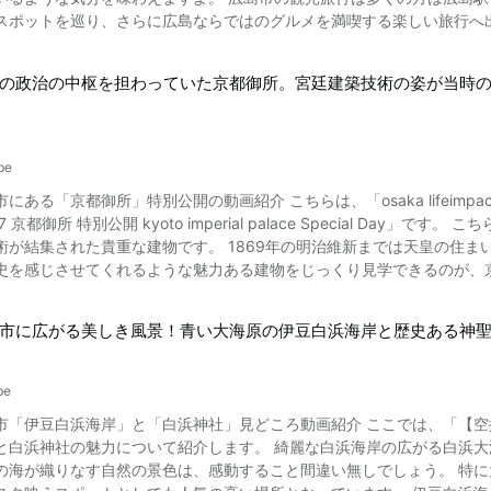
ボールストリートと名前が変わり、約9年が経ちますが、入口のアーチ
ットを巡り、さらに広島ならではのグルメを満喫する楽しい旅行へ出かけてみましょう。 動画で紹
 ここから動画の最後まで多くの人で賑わう、渋谷センター街・バスケットボ
トリートはイベントも熱い！ 写真：サッカー観戦 イベント開催時に多くの人が訪れるのも、渋谷センター街・バス
念公園や原爆ドームが紹介されています。 この厳島神社と原爆ドームは
ルストリートの特徴です。 ハロウィンや年末年始のカウントダウンイ
の政治の中枢を担わっていた京都御所。宮廷建築技術の姿が当時
和ミュージアムや、府中市の上下の白壁の町並みにも立ち寄ってみましょう。 自然豊かなベイサイドビーチ
多くの若者がここ渋谷センター街・バスケットボールストリートに集ま
三段峡も人気を集めます。 瀬戸内の島を巡る島ドライブやしまなみサイ
。 渋谷センター商店会では美化活動をして環境保全に努めて
、広島カープの試合を見ることができます。 スポーツ観戦をするのな
トの散策動画は、多くの若者や観光客が行き交う賑やかな雰囲気。 「日本を観光して渋谷の街を歩いてみたい」とい
be
ピーターも多いグルメです。 ほかに瀬戸内名物の牡蠣、あなごめしのほか、尾道ラーメンや呉の海軍カレー、ホルモ
見て、訪れてみたいスポットを探してみてはいかがでしょうか。 【公式ホームページ】バスケットボールストリート - 【
にある「京都御所」特別公開の動画紹介 こちらは、「osaka lifei
いったグルメも味わいたいですね。 動画の4:19から紹介されている広
イト http://center-gai.jp/contents/contents_templete.asp?tnum=121 【トリップアドバ
所 特別公開 kyoto imperial palace Special Day」です。 こちらの動画で紹介されている京都御所は、日本古来の伝統文化や
て多くのグルメイベントも開催され、多くの観光客で盛り上がります。 広島の観光紹介動画まとめ 写真：広島県・
ドバイザー https://www.tripadvisor.jp/Attraction_Review-g106645
術が結集された貴重な建物です。 1869年の明治維新までは天皇の住まい
kyo_Tokyo_Prefecture_Kanto.html
史を感じさせてくれるような魅力ある建物をじっくり見学できるのが、
観光地のホテルを予約してみましょう。 もちろん、日帰りでアクセスしても十分
 動画で紹介されている京都御所とはどんなスポット？ 画像引用 :YouTube screenshot 京都御所は、
広島へ足を運んでみてくださいね。 【公式ホームページ】広島県広島市 市役所ホームページ
区にある皇室関連施設で、現在は宮内庁京都事務所が管理しています。 里内裏の1つであった東洞院土御門殿に由
/ 【トリップアドバイザー】広島 https://www.tripadvisor.jp/Tourism-g298561-
市に広がる美しき風景！青い大海原の伊豆白浜海岸と歴史ある神
1年に後醍醐天皇が京都を離れ光厳天皇が即位して以来、御所とされてき
Hiroshima_Prefecture_Chugoku-Vacations.html
年間活用されました。 動画で紹介されている京都御所の見学コースや見どころをチェック１ 写真：京都御所・紫
be
も芸術性が高いもの。 内裏の正殿である紫宸殿と高御座をはじめ、清
市「伊豆白浜海岸」と「白浜神社」見どころ動画紹介 ここでは、「【
御涼所といった建物もぜひ見ておきましょう。 また、鬼門にあたる猿ヶ辻も要チェックです。
と白浜神社の魅力について紹介します。 綺麗な白浜海岸の広がる白浜大
御池庭や御内庭、動画の0:40からご覧になれる新御車寄や新御車寄の
なす自然の景色は、感動すること間違い無しでしょう。 特に大明神岩とその上に海に向かって建つ鳥居はとても幻想的。