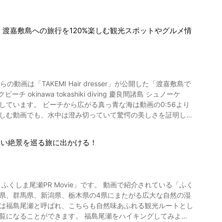
セスもバツグンなので、東京をたっぷり観光したあとに夜の浅草
に向かうルートは自然豊かな景色が人気の散策スポットです。
渡嘉敷島への旅行を120%楽しむ観光スポットやグルメ情
合間の休憩に和スイーツとお茶はいかがですか？ 【奈良
so_ji_Temple-
時に発酵を助ける掛け米の高級ブランド「山田錦」は奈良県周
【奈良県＆斑鳩町のおすすめ人気観
は「TAKEMI Hair dresser」が公開した「渡嘉敷島で
しゃれな和風カフェなど歴史と文化を感じるスポットが点在して
inawa tokashiki diving 慶良間諸島 シュノーケ
らやはりホテルよりも旅館がおすすめです。 【奈良県＆
言われています。 奈良観光の折に疲れを癒す時はお茶で一服が
縄県渡嘉敷島はどんなところ？ 写
しい絶景を巡る旅に出かける！
の豊かな自然に恵まれた奈良・斑鳩エリアは町並みそのものが
日本内外
斑鳩町のおすすめ人気観光地
島国立公園にも指定されました。 渡嘉敷島にはマリ
待できます。 ただし、奈良の日本鹿は国の天然記念物に指定さ
すが、そのなかでもおすすめなのが「シーフレンド」です。 6
県、群馬県、新潟県、栃木県の4県にまたがる広大な自然の湿
イビング。 夏季限定でバナナボートも楽しむことができます。
）周辺エリアには寺院や古墳などの歴史的な遺産が数多く残さ
トは福島尾瀬と呼ばれ、こちらも自然味あふれる観光ルートとし
Wi-Fiが使用できます。 スキューバダイビングの滞在プラン
。 福島尾瀬をハイキングしてみよう
んだとか。 ダイビングポイントのリクエストにも答える心配
内所 法隆寺iセンター http://www4.kcn.ne.jp/~ikaru-i/