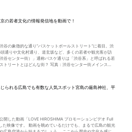
伝統工芸、歌舞伎や能、華道や茶道といった伝統芸能などは長い
史的観点からとらえる」というもの。 アジアの玄関口として
画は、現在でも多くの歴史ファンや美術ファンに注目されていま
くの観光客を魅了し続けています。 文化と伝統の街である福岡
東京の若者文化の情報発信地を動画で！
、さまざまな祭事や行事の伝統が、令和となった現代にも守ら
中心として発展する日本文化。 テレビゲームや特
自然と洗練された現代性が調和する街でもある福岡の太宰府は、
内だけでなく国外からも熱い視線が注がれています。 動画では
まで
巨大ロボ、浮世絵と初音ミク、能ときゃりーぱみゅぱみゅ等、過去
0分程度という、福岡市の中心部からの好アクセスも観光として大
渋谷の象徴的な通り”バスケットボールストリート”に着目。渋
むことがおすすめです。 あなたも、福岡・太宰府で魅惑のひ
（渋谷センター街）」通称バスケ通りは「渋谷系」と呼ばれる若
られる、わたあめやタピオカドリンクといった人気グルメもチェ
は考えられなかったような独特の文化が生まれ続けています。
口になります。 旧渋谷センター街のメインストリートが、治安
しい文化が花開いていくことでしょう。
ーやガングロギャルなどが
感じられる広島でも有数な人気スポット宮島の厳島神社、平
発信地にしたいというのが、バスケットボールストリートの由
そうです。 渋谷センター街・バスケット
建ち並びます。 もちろんマクドナルド（マック）をはじめとし
、TSUTAYAなどの大型レコード店、ゲームセンター、プリク
ご覧になることができます。 渋谷センター街から
や広島空港から始まるでしょう。 ここから歴史や文化を感じ