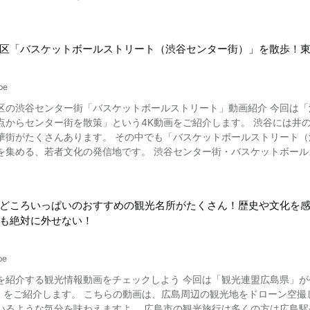
歴史をもつ東京では、日本独自の文化が次々に花開きました。 着物や
館」と伝統行事が観光客を魅了 福岡県太宰府天満宮からすぐの場所には、独特の美しい曲線フォルムの建物がひとき
、江戸時代の庶民に好まれる歴史的なグルメとして大いに発展しました。 江戸時
九州国立博物館」があります。 コンセプトは「日本文化の形成をアジア
いえばやはり浮世絵や日本画です。 独特のタッチで描かれる日本の絵
府という場所ならではの展示物やイベントは、福岡県太宰府を訪れた多
区「バスケットボールストリート（渋谷センター街）」を散歩！
は「護摩焚き」「天神まつり」「古都の光」「神幸式」「鬼すべ」など
す。 特に注目すべきは、ポップカルチャーやサブカルチャーと呼ばれる、若者を
まを観光客は目の当たりにすることができます。 悠久の歴史と豊かな
イドルやコスプレのイベントなど、東京ならではの興味深い文化は、国
らではの色彩豊かな情景が広がる魅惑の観光スポットなのです。 福岡県太宰府紹介まとめ 西鉄福岡天神駅から太宰府駅
be
り剣道と現代のテレビゲーム、0:24から招き猫とキティちゃん、怪獣と
電車で約30分。 レンタカーでもJR博多駅または福岡空港から30～4
区の渋谷センター街「バスケットボールストリート」動画紹介 今回は「
 動画では、現在の東京で食べるべきおすすめグルメも紹介されています。 動画の0:10よりおにぎりと
です。 事前に宿泊するホテルを予約し、泊りがけの旅行をじっくり楽し
ー街を散策」という4K動画をご紹介します。 渋谷には井の頭通りや文化村通り、道玄坂など、多くの若者や観光客が訪
つけ麺、そして人気の和食・日本食の寿司。 東京都内には絶品のラーメンをいただける名店がたくさんあるので、お気に
ひ堪能してみてください。
華街がたくさんあります。 その中でも「バスケットボールストリート
を探してみるのがおすすめです。 ほかにも、原宿などの観光地で食べ
信地です。 渋谷センター街・バスケットボールストリートとはどんな街？ 写真：渋谷センター街メインスト
とめ 写真：東京下町を上から 今回は、東京の歴史を紐解く興味深い動画をご紹介
 昔と現在の日本では生活スタイルや文化がガラリと変わり、一昔前で
密度の高いエリアが渋谷センター街・バスケットボールストリートの入
に文化は進化していくもの。 今後も東京というスポットには次々に新
善するため渋谷バスケットボールストリートと改名されたのは2011年のことでした。 かつてはチーマ
どころいっぱいのおすすめの観光名所がたくさん！歴史や文化を
ンター街を、爽やかかつクリーンなイメージにしたい、スポーツ振興の
も絶対に外せない！
かし、バスケットボールストリートという名前はあまり定着浸透していないのが現状といえ
街・バスケットボールストリートは、日本一の繁華街ともいえる人口密集地。 近隣には
武百貨店、パルコや東急ハンズをはじめとしたファッションのショップが
be
フード店、ラーメン屋、ランチのできるカフェ、タピオカ屋などの飲食店
をチェックしよう 今回は「観光連盟広島県」が公開した動画「LOVE HIROSHIMA プロモーションビデオ Full
、JR渋谷駅前のスクランブル交差点が映し出され、スクランブル交差点を渡り終えた0:47過
島周辺の観光地をドローン空撮した映像です。 動画を眺めているだけでも、まるで広島の観光
UTAYAと大盛堂書店の間を走る「渋谷センター街バスケットボールストリート」が
いるような気分を味わえますよ。 広島市の観光旅行は多くの方は広島駅