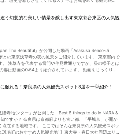
 昔から変わらず、懐かしく感じる街並みを動画でお楽しみくだ
村城跡は織田信長の叔母である女城主おつやの方の居城として知
味違う幻想的な美しい情景を醸し出す東京都台東区の人気観
されています。 壮大な城内の六段壁や霧ヶ井などの17カ所も
 動画では1:25より岩村城の再現CGもご覧になれます。 岐
ashima_Island-
の高台の絶景観光スポットです。 天守展望台からは360度の大
観光スポとの東京浅草寺の夜の風景をご紹介しています。 東京都内で
垣や天守台、大矢倉や風吹門などたくさんの見どころがありま
す。 浅草寺を代表する雷門や仲見世通りですが、昼の様子とは
や中津川市の歴史について
姿は動画の0:54より紹介されています。 動画をじっくりと
れます。 岐阜の宝もの「ひがしみのの山
観光名所？
76mの古城山山頂に戦国時代の1537年（天文6年）に築城さ
に触れる！奈良県の人気観光スポット8選を一挙紹介！
当時の建物の面影を見ることができます。 戦国時代の真
織田信長のそばに使えた森蘭丸はここ金山で生まれ育ち18歳
は戦国宝探しやスタンプラリーなど、日本の歴史に触れられるイ
見世通りがあり、あげまんじゅうや人形焼きといった浅草グルメ
。 仲見世の先の動画の1:27からご
れた名所が数多く紹介されています。 東海には歴史
そんな奈良県の人気観光スポッ
な風景を見ることができます。 ほかに、境内の二天門や伝法
な岐阜県にある高台の城跡はインスタ映えもバッチリ。 日本