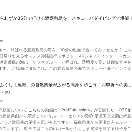
の敷地内は夜であっても立ち入りが可能です。 浅草寺は駅からのアク
.pref.gifu.lg.jp/sangyo/kanko/kanko-shinko/s11334/g_takara.html
は歴史ロマンと伝統文化に溢れています。 また、東大寺から春日大社
を訪れたときには、動画で紹介されているような幻想的な寺院の風景を心ゆくまで楽しんでみてくださ
すめ人気観光地2】奈良県＆斑鳩町の和スイーツ 写真：奈良県・葛きり こちらは動画の0:32からご覧になれます。 奈良
らわずか35分で行ける渡嘉敷島を、スキューバダイビングで堪能！
るスイーツグルメといえば本場の吉野葛を使った葛きりや葛餅など。 散策の
w.tripadvisor.jp/Attraction_Review-g14134311-d320447-Reviews-Sen
光地3】奈良県＆斑鳩町の日本酒 写真：日本酒の酒蔵 こちらは動画の0:51からご覧になれます。 日本酒といえば北
ito_Tokyo_Tokyo_Prefecture_Kanto.html
、または瀬戸内海周辺に銘酒が多いと思われがちですが、日本酒を作る
 そして奈良県には吉野の名水と山田錦を使った銘酒を作る穴場の酒蔵が数多く存在します。 
be
ちらは動画の1:10からご覧になれます。 寺院仏閣が多く緑豊かな奈良・斑鳩エリア。 散
ー」呼ばれる渡嘉敷島の海を、10分の動画で覗いてみませんか？ こちらの動画
西里の町並みを是非訪れてみてください。 歴史建造物などの名所、お
日帰り出来るオススメ沖縄旅行スポット ・4Kシネマティック ・トカシクビーチ ok
鳩町の旅館 写真：旅館の温泉 こちらは動画の1:26からご覧になれ
文化を満喫できる宿といえば「旅館」ですね。 歴史の街奈良・斑鳩の旅行な
も、水中は澄み切っていて驚愕の美しさを証明して
奈良県＆斑鳩町のお茶 写真：ほうじ茶 こちらは動画の1:42からご覧になれます。 今カフェやコンビニドリンク
大なサンゴ礁が出現。 動画の4:35からご覧になれるウミヘビや7:18からご覧になれるカクレクマノミなどのカラフ
上昇中なのが「ほうじ茶」ですが、このほうじ茶は奈良県が発祥の地と
を現します。 インスタ映えする渡嘉敷島の海を、スキューバダイビングで満喫しましょう！ 沖
画の2:05からご覧に
ふくしま尾瀬」の自然風景が広がる高原を歩こう！四季折々の美
速船でわずか35分、フェリーでも75分という気軽さが魅力の
 緑豊かな奈良旅行で満喫したいのはやはり「自然」ですね。 四季折々
験・遊ぶ
内の10島からなる島尻郡渡嘉敷村で一番大きく人口はおよそ730人。 「ケラマブルー」と称される慶良間諸島の海は
。 ぶらぶらするだけでも日本の歴史と自然、そして伝統文化を感じることができます。 【奈良県＆
高く、年間で13万人もの旅行客やダイバーが訪れます。 2014年には、慶良間諸
になれます。 奈良県といえばやはり日本鹿！ 奈良公園だけでなく街中のあち
be
分に合ったプランで「ケラマブルー」を体験しよう。 写真：沖縄県・ダイビング 渡嘉敷島の人気レジャーと言えば、やは
の鹿が出没するので、散策途中に鹿とばったり！なんてハプニングが期
が公開した「OZE.jp ふくしま尾瀬PR Movie」です。 動画で紹介されている「ふく
クティビティでしょう。 数多くのマリンショップが点在する渡嘉敷島で
くださいね。 奈良県の人気観光地ランキングを紹介した記事のまとめ 写真：奈良県・春日大社 日本に仏教が
は福島県側から尾瀬に向かうルート・エリアの愛称 尾瀬国立公園は福島
できるシュノーケルから、ライセンスの取得を目指す本格スキューバダ
いたのも奈良飛鳥時代と言われていますので、奈良から斑鳩（いかるが
というと群馬側の尾瀬ヶ原が有名ですが、福島県側から尾瀬に入るルー
ーフレンドはホテル施設も完備。 ログハウスや民宿タイプの建物もあり、
あなたはどの観光スポ
います。 動画では二人の山ガールがふくしま尾瀬を旅する様子をご覧になることができます
人気で、1人旅でスキューバダイビングの資格を取りに来る宿泊客も多い
ットが気に入りましたか？ 【公式ホームページ】奈良 法隆寺観光､いかるがの里観光案