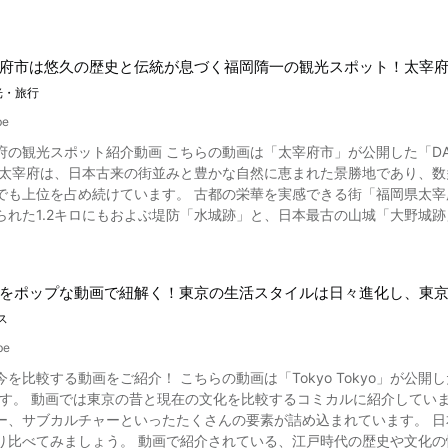
の遊歩道を歩いてみましょう。 尾瀬散策の起点である沼山峠まではシ
力的スポットがたくさん！グルメも紹介！ 写真：ウミガメ スキューバダイビングの後
、ここから動画の1:15からご覧になれる大江湿原へと歩みを進めます。 動画の0:51からご覧になれるように春
観光はいかがですか？ 渡嘉敷島の周辺には、魅力的な観光スポットが盛りだくさん。 渡嘉敷港は渡嘉敷
バショウやニッコウキスゲなど季節の高原植物が咲き誇り、絶景を演出してくれます。 福島尾瀬の観
のところにある阿波連ビーチは、渡嘉敷島でも大人気のビーチです。 阿
府市は悠久の歴史と伝統が息づく福岡隋一の観光スポット！太宰
はイワナの釣り堀があり、自然の中での釣りを楽しめます。 日本の滝百選に選ばれる三
」も絶景に一役買っています。 対して渡嘉志久(とかしく）ビーチはウミガメが住んで
ぜひ立ち寄っておきたいですね。 尾瀬では橋場のばんばや、沼尻平に
光・旅行
カーでの交通アクセスが便利です。 渡嘉敷島で一番標高の高い赤間山
岐歌舞伎を見学できる舞台もあります。 動画の1:34からご覧になれる日本百名山の1つに数えられる燧ヶ岳（ひうちが
ある烽火砲台跡（ヒータティヤー）があります。 山頂は周辺諸島の眺めも良いので
be
もおすすめの観光ルートです。 御池から広沢田代、熊澤田代を経て燧ヶ
嘉敷島のグルメです。 「喰飲屋バラック」はカレーや沖縄そばが人気の
宰府市」が公開した「DAZAIFU TIMELESS ELEGANCE（Japanese explanation）」で
る燧の湯へ。 露天風呂もあり、雄大な自然を眺めながら最高の入浴タイムを過ごせますよ。 
んぶりを提供しています。 どちらのお店もスキューバダイビングで疲れ
は毎年「福島尾瀬檜枝岐マウンテンフェス」が開催されています。 ハイキングツアーやアウトド
りの人気で生産が追い付かないときもあるそうですよ！ 渡嘉敷島紹介まとめ。動画で予習の後は沖縄旅行に出かけよう！ 写
。 古都の栄華を実感できる街「福岡県太宰府」 動画では、福岡随一の観光地である大宰府の、7世紀に国
、ステージショーやワークショップ、アウトドアアイテムのお買い物が
てこいの渡嘉敷島。 動画の5:00からは太陽が神秘的にウミガメに注
られた1.2キロにもおよぶ堤防「水城跡」と、日本最古の山城「大野城
しむのなら、会津名物の山人料理である「裁ちそば」がおすすめ。 ミニ尾瀬公園ではサンショ
いるだけで癒されそう。 さあ、スキューバダイビングの予行演習はでき
 7世紀後半に建造され、軍事拠点を兼ねた外交・貿易の窓口となった「
る不思議なデザートを購入できます。 福島尾瀬紹介まとめ 写真：福島県・福島尾瀬 自然たっぷりの尾瀬は、気候の関
l Web site http://www.vill.tokashiki.okinawa.jp/ 【ト
は、古都の栄華が感じられる一大観光エリアです。 史跡公園内には「太
閉ざされてしまうものの、暖かい時期はハイキングを楽しめる最高の観
】渡嘉敷島 https://www.tripadvisor.jp/Attraction_Review-g112161
は、太宰府政庁跡の近くの九州随一の寺院として名高い「観世音寺」も
ほか、伝統芸能や郷土料理を楽しめるスポットもあるのでぜひ立ち寄ってみましょう。 【公式
on_Shimajiri_gun_Okinawa_Prefecture.html
をポップな動画で紐解く！東京の生活スタイルは日々進化し、東
ことができます。 また、当時の僧侶や尼僧に戒律を授けていた「戒壇院
.pref.fukushima.lg.jp/w4/oze/
宝満山の麓には縁結びの神として知られる「宝満宮竈門神社」があります。
ス
を浴びています。 悲劇の人「菅原道真公」を祀る「太宰府天満宮」 動画でご覧になれるように、福岡県太宰府
be
ボルとして有名なのが「太宰府天満宮」です。 およそ1,100年の歴史
Tokyo Tokyo」が公開した「[Tokyo Tokyo Concept Video] Old meets New - Full
、ツアー客だけでなく全国から数多くの受験生が学業祈願で訪れ、参拝
動画の中には、日本の歴史的文化や現在のポッ
左遷された悲劇の官吏・菅原道真公を慕って一夜のうちに都から太宰府
ー、サブカルチャーといったたくさんの要素が詰め込まれています。 
ます。 そして参道には、名物菓子「梅が枝餅」などの土産店や多くの食
ている、江戸時代の歴史や文化の情報に注目！ 写真：富嶽三十六景のイメージ 江戸時代に幕府
話題の「スタバ」など太宰府にしかないショップの探訪もおすすめです。 ラ