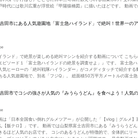
の郷土料理で、小ぶりなジャガ芋の味噌煮です。 ゆるキャラ「たまじ
ることができます。夏にはひまわりと富士山という美しい景色も楽しめます。 ●田貫湖 静岡県富士宮市
戸時代には歌川広重が浮世絵『甲陽猿橋図』に描いたほどです。 動画
楽しもう！ 動画の1:27からはキャンプ場
は4月20日と8月20日の前後1週間にチャンスがあります。日の出のダ
しみください。 動画で紹介されている、山梨県の甲斐の猿橋とは？起源や特徴について紹介 写真：甲斐の猿橋
ングを堪能。 大自然に囲まれた山梨県上野原市には「平野田休養村キ
れる絶景ポイントです。2024年4月には「田貫湖富岳テラス」が誕生し、20
市の深い渓谷に架かる甲斐の猿橋は、長さ30m、幅3.3m、高さ31mあ
森キャンプ場」とキャンプ場もいっぱいあります。 自分で釣ったマスの塩焼きは最
あるスポット。富士山の東側にあり、日の出のダイヤモンド富士が見ら
吉田市にある人気遊園地「富士急ハイランド」で絶叫！世界一の
橋脚に支えられた特殊な構造になっています。 甲斐の猿橋がいつ頃架けられたかといった歴史は不明ですが、地元には推
ずには帰れない！と向かった先は「永井酒饅頭店」。 動画の1:57より
には初日の出のダイヤモンド富士という、とても縁起のいい景色を目にすることができます。 
代に猿が体を支え合って橋を作っているのを見た造園師が作り上げたと
かまんじゅう）は、酒母（しゅぼ）を使って生地を発酵させて作ったも
、南東方向に富士山や駿河湾を望めるスポットです。早朝から稼働している
降には何度か架け替えられた記録も残ります。 動画で紹介されている「甲斐の猿橋」周辺の人気観光スポットをチェッ
かなまん」「あんまん」「みそまん」「あんなし」と種類も豊富です。 あなたはどれ
日(木)・14日(金)の3日間、ダイヤモンド富士観賞会が開催され、ロープウェイは
の疲れを癒します。 動画の2:17よりご覧になれる日帰り温泉施設「新
be
は多くの方が訪れるため、駐車場が満車になることも考えられます。出
 動画でも赤や黄色に彩られた美しい紅葉の風景をご覧になれます。 特に
た身体はプールで冷ますことができます。 湯質は天然の炭酸ガス高アル
車などは厳禁、マナーを守り近隣や周辺の方、他のカメラマンや観光客の迷惑にならな
ランド」で絶景が楽しめる絶叫マシンを紹介する動画について こちらの動画は「Fu
風のランタンを使ったライトアップのイベントも行なわれ、インスタ映えするフォトを撮影
バスもあります。 この秋山温泉周辺には、旅館・ホテルなどの宿泊施設
モンド富士を楽しもう 山中湖のダイヤモンド富士は、日没時に見られ
エピソード１「富士急ハイランドの絶景を調査せよ」』です。 富士急
甲斐の猿橋がかかる桂川では、天気の良い日には素晴らしい景勝を楽しめる川下りの観光が
-月見ヶ
で、神々しくインスタ映えも間違いなしです。自然と織りなす悠然とし
ーローの「絶叫戦隊ハイランダー」がコメディタッチで紹介する動画です。 動画で紹介されている富士急ハイ
インビーフ」「甲州牛」や、ぶどうなどのフルーツに舌鼓みを打ち、夜
いあります。 春は
初日の出のダイヤモンド富士をご覧になりたい方は、本栖湖の
ある人気遊園地で、別名「フジQ」。 総面積50万平方メートルの富士急
して岩殿山、高川山、笹子峠の矢立の
社火祭り」「大目さくら祭り」「軍刀利神社例大祭」「平野田休養村マ
すすめです。元日の朝、富士山頂から昇る初日の出をカメラにおさめる
ョンが揃う人気のスポットです。 富士急ハイランドの園内には「トーマ
観光案内所、笹子隧道、猿橋近隣公園、岩殿山丸山公園、稚児落し、大
「月見ヶ池弁財天祭り・花火大会」「秋山ふるさと祭り」「無生野の大
ることでしょう。 見る場所によっては、「ダブルダイヤモンド富士」も楽しめる富士山。自然の雄大な景色を眺
「富士急ハイランドコニファーフォレスト」も併設するほか、富士五湖
原地区 藤尾獅子舞」、秋は「棡原獅子舞奉納祭」「西原ふるさと祭り
吉田市でコシの強さが人気の『みうらうどん』を食べよう！人気
めに出掛けてみてはいかがでしょうか。 【トリップアドバイザー】富士山
の中から選ばれた、絶叫アトラクション3つの絶景を動画でチェックし
でしょう。 動画にあるような紅葉の見頃の時期のほか、桜やあじさいの
り」「無生野の大念仏」が行われます。 山梨県上野原市のその他の観光スポット 写真：桜咲く相模川 大自然に囲まれ
いので、ドライブやツーリングに出かけるのもおすすめですよ。 ◆甲斐の猿橋 概要紹介◆ 【住所】山梨県大月市猿
野原市は春は桜・新緑、秋は紅葉と日本の季節を感じることができます
2からご覧になれる、最大落下角度121度というギネス公認のジェットコ
】JR中央本線 猿橋駅より徒歩15分 【駐車場】あり（無料） 【電話番号】大月市産
be
」、山頂から美しい富士山を眺められる「三頭山」、「三国山（生藤山
ぐられるような角度の落下は絶叫間違いなし！ 落ちる瞬間に富士周辺の絶
tps://www.tripadvisor.jp/ShowUserReviews-g1021442-d2102822
もまだまだたくさんあります。 500年の歴史を持つ厄除け、招福・縁結びで有名な「軍刀利神社」。精進料理をいた
画は「日本全国食い倒れグルメツアー」が公開した「【vlog｜グルメ
:08より紹介されるのは、4つのギネス記録に認定された富士急ハイランド
anashi_Prefecture_Koshinetsu_Chubu.html
苔寺」など、歴史を感じることのできる観光スポットもいっぱい！ そ
富士吉田市にある『みうらうどん』の紹介がご覧いただけます。 『みうらうどん』は開店前か
が広がります。 動画の2:05からご覧になれる加速アトラクション「ド・ドドンパ」は、発射1.56秒で時速180
イントゴルフクラブ」、「オリムピックカントリークラブ」などがあります。 中央高速道路の観光スポ
きるほど人気のお店です。 コシのあるうどんが特徴的で、全体的にリー
ルという加速度世界No.1コースターです。 直径39.7メートルの世界
エリアも山梨県上野原市にあります。 山梨県上野原市の紹介まとめ この記事では山梨県上野原市の観光スポットを紹介し