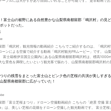
テーブルには天かすがあり自由にいれることが可能です。 是非動画で
光のトンネルでは異次元感覚が体験できます。 動画で紹介されている3つのアトラクションは、混雑時も待ち時間なしで
だったでしょうか。 山梨県上野原市はこんなにも魅力的な観光スポットがいっぱいあるん
ンドの「絶叫戦隊ハイランダー」とは？ 画像引用 :YouTube screenshot 動画で絶叫アトラク
実際に足を運んでみてはいかがですか？ 都心から1時間の大自然があなたを待っていますよ！ 【公式ホームページ】山
介する6人からなる「絶叫戦隊ハイランダー」は、戦隊ヒーローには程遠
ームページ https://www.city.uenohara.yamanashi.jp/ 【トリップアドバイザー】上野原
を繰り広げますので人気アトラクションと共にぜひお楽しみください。 富士急ハイランドの絶叫＆絶景アトラクショ
！富士山の裾野にある自然豊かな山梨県南都留郡「鳴沢村」の見
w.tripadvisor.jp/Tourism-g1021450-Uenohara_Yamanashi_Prefecture_
ポットだった。
ランドには、他にも大型コースター「ええじゃないか」や大型回転ブラ
然
、ライド「テンテコマイ」「富士飛行社」、お化け屋敷「絶叫・戦慄迷
クションがあります。 スターバックスをはじめとした、フードレスト
be
留郡「鳴沢村」観光情報の動画紹介 こちらでご紹介するのは、「鳴沢
料無料で、各アトラクションにチケットが必要です。 絶叫アトラクショ
る空撮で紹介する動画「鳴沢村観光PRムービー」です。 山梨県南都留郡鳴沢村は、山梨県の富士山の麓に位置する自然溢
入が可能です。 ◆富士急ハイランド 施設概要紹介◆ 【住所】〒403-0017 山梨県富士吉田市新西原5-6-1
富士箱根伊豆国立公園内にある山梨県南都留郡鳴沢村は、標高1000m以上の高地にあります。 
セス】中央自動車道大月JCT経由、河口湖I.Cをおりてすぐ 【入園料
大な景色を満喫したいという観光客で賑わう、山梨県南都留郡鳴沢村の見ど
00～17:00(時期により異なる) 【休園日】不定休 【駐車場】有り 【電話番号】0555-23-2
 写真：鳴沢氷穴 雄大な大自然が海のように広がる青木ヶ原樹海や、動画の0:19で紹介されている富士
ンド https://www.tripadvisor.jp/Attraction_Review-g681223-d532058-
つとして知られる鳴沢氷穴は、自然が作り出した神秘の景色です。 山梨県富士五湖周辺の三湖台や五湖台周辺や、富士
ji_Q_Highland-Fujiyoshida_Yamanashi_Prefecture_Koshinetsu_Chubu.
つりの残雪をまとった富士山とピンク色の芝桜の共演が美しすぎ
である奥庭、御庭、御中道ルートを歩いて、日本らしい自然の魅力を感じるのもおすすめです
山梨県南都留郡に広がっていた！
な姿を見せてくれる富士山は、絶好のインスタ映えスポットです。 そ
動画の0:31から紹介されている富士山に後光が差して、裾野に富士山
な景勝。 また、動画の0:37からご覧になれる富士山の上に満月が乗ったように見えるパール富士も、天気
ube
なければ見られない絶景です。 雄大な自然を堪能できるのが富士登山の魅力。 富士五合目で最高の星空
桜まつり」ドローン空撮動画紹介 こちらの「絶景 空撮 富士芝桜まつり Aerial view of Fuji Shiba-sakura F
季節には、通玄寺の桜の景観を楽しんだり、秋に紅葉台周辺へ出かけた
 drone」は、美しい芝桜の花畑をドローン空撮した観光動画です。 富