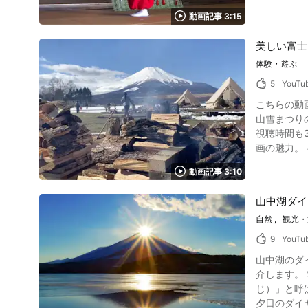
を鎮めるた
す。 和の雰囲気のある、お食事処「桃源亭」で料理長が心を込めて作っています。 肉質が柔らかい甲州牛を使った料理は特におすすめです。 こ
動画記事 3:15
ちらは動画の0:45より見ることがで
つ」のある山梨県笛吹
美しい富士
ス山梨ワイ
体験・遊ぶ
梨県立博物
5
YouTu
の宿かげつ」に訪
山梨県石和温
こちらの動画
kagetsu.com
山雪まつり
の動画を見
視聴時間も
り癒されましょう！ ◆銘石の宿かげつ◆ 【住所】〒406-0024 山梨県笛吹市石和
画の魅力。 キャンプ場に行った気分を動画で味わうのも楽しみ方の一つに挙げられます。 もちろん、富士山の姿をその目で確かめに行くのもあ
10分 / JR中
りです。 
旅館 銘石の宿 かげつ
動画記事 3:10
https://ww
山中湖ダイ
自然
観光・
9
YouTu
山中湖のダ
介します。
じ）」と呼ばれる現象
夕日のダイ