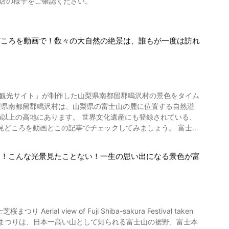
お店の様子をご確認ください。
です。 まずは動画で山梨県上野原市の
い、気まぐれでゆるすぎるキャラクターです。 動画内でも、
ン紹介まと
どころを動画で！数々の大自然の絶景は、誰もが一度は訪れ
Koshinetsu_Chubu-Vacations.html
ンコ「鉄骨番長」、ウォーターアトラクション「クール・ジャ
宮～収容病棟編～」、「マッド・マウス」「トンデミーナ」な
ランやカフェも充実しているのでランチなどで是非ご利用くださ
村観光サイト」が制作した山梨県南都留郡鳴沢村の景色をタイム
ンに4回以上乗車するならフリーパスがおすすめです。 またチ
世界文化遺産にも登録されている、
金】入場料 無料。アトラクションには別途料金がかかります。
ころを動画とこの記事でチェックしてみましょう。 富士山
111 【公式ホームページ】富士急ハイ
山の登
html
る！こんな光景見たことない！一生の思い出になる景色が富
。 山梨県鳴沢村で、富士山の雄大な
のシルエットの影が、雲海や下界に浮かび上がる影富士は、山頂
を見たり、春の気温が
estival taken
り、村内風景を堪能したり、富士山の観光を楽しんでみましょ
士芝桜まつりは、日本一高い山として知られる富士山の裾野、富士本