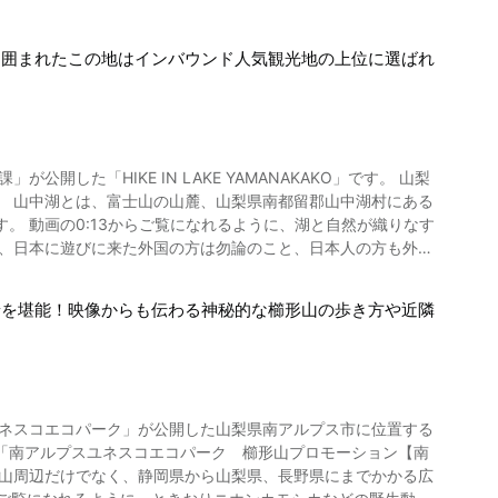
に囲まれたこの地はインバウンド人気観光地の上位に選ばれ
した「HIKE IN LAKE YAMANAKAKO」です。 山梨
ある
織りなす
で、日本に遊びに来た外国の方は勿論のこと、日本人の方も外せ
景を堪能！映像からも伝わる神秘的な櫛形山の歩き方や近隣
の一言。 人気のハイキングルートは、
石割山ハイキングコース』『太平山ハイキングコース』で、そ
出来るので、ぜひ動画を参考に、好みのコースをお選びくださ
しいダイヤモンド富士を見ることが出来るかもしれない三国山・
ユネスコエコパーク」が公開した山梨県南アルプス市に位置する
コテージはございませんが、ロッヂのベッドで寝泊まりすること
「南アルプスユネスコエコパーク 櫛形山プロモーション【南
 トイレ等の公共施設もしっかり整備をされており、安心して利