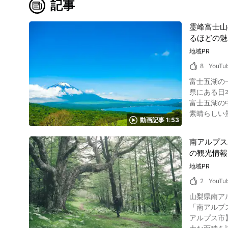
記事
霊峰富士山
るほどの魅
地域PR
8
YouTu
富士五湖の一
県にある日本が世界
富士五湖の中でも最
素晴らしい
動画記事 1:53
ない観光スポットとなっています。 山中湖観光
ら一番におすすめするのがハイキングで
南アルプス
野草に囲まれ
の観光情報
『三国山・
れぞれに違
地域PR
い。 山梨
2
YouTu
パノラマ台ハイキングコースがおすす
山梨県南ア
うことが出
「南アルプ
も可能で、
アルプス市】」です。 南アルプスユネスコエコパークは動画で紹介されて
用できるのもおすすめポイントです。 ②山中