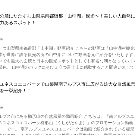
の麓にたたずむ山梨県南都留郡「山中湖」観光へ！美しい大自然
力あるスポット！
be
つ山梨県南都留郡「山中湖」動画紹介 こちらの動画は「山中湖村観光課」が公開
に誇る観光名所の山中湖について動画を元に紹介をいたします。 山中湖とは、富士山の山麓、山梨県南都留郡山中湖村に
大の面積と日本の観光スポットとしても有名な湖となっています。 動画の0:13からご覧になれるように、湖と自然が
景色。 山中湖のバックにそびえ立つ富士山に感動すること間違い無し
を楽しむならハイキングで！ 写真：神奈川県･高指山と山中湖 山梨県へ山中湖に観光に訪れたのな
す。 体力を必要とはされますが、動画の0:44で紹介されているブナの樹林帯や動画の1:04からの大樹、
ユネスコエコパークで山梨県南アルプス市に広がる雄大な自然風
た大自然の中を自分の足で歩いて山を登り、一面に広がる草原や景色を一望できるのは感動
を一挙紹介！！
パノラマ台ハイキングコース』『高指山・明神山ハイキングコース』『
った良さがあり、今回ご覧になれる動画でもこれらの山々を見ることが
県へ初めて観光へ来たなら中々お目にかかれない雄大な景色、そして珍
be
めです。 山中湖おすすめ観光スポット3選 写真：キャンプ ①村営山中湖キャンプ場 山中湖でキャンプを行
ルプス市にある櫛形山の自然風景の動画紹介 こちらは、「南アルプス
来る村営山中湖キャンプ場。 テント専用のキャンプ場となっており、
スユネスコエコパーク櫛形山（くしがたやま）」のプロモーション動画
山中湖の自然を肌で楽しむことが出来る素晴らしい観光スポットです。
いる櫛形山周辺だけでなく、静岡県から山梨県、長野県にまでかかる広
湖温泉 紅富士の湯 全ての浴槽から富士山を見ることが出来る山梨県への観光では外せない『日帰り