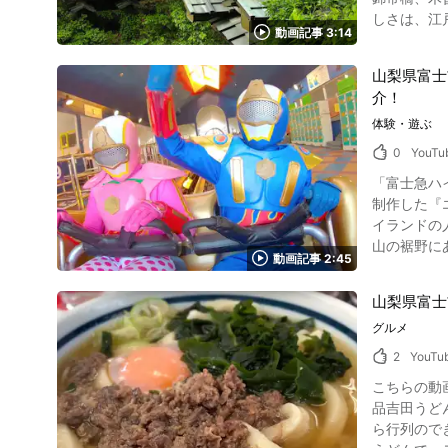
上野原名物
ヤモンド富士を見
しさは、江
なっています。 画像引用 :YouTube screenshot お腹がいっぱいになったら、次は川のアクティビティを
2025年
動画記事 3:14
います。 紅葉とともに奇矯をお楽
でフィッシ
富士」を見ら
山梨県大月
「アオゲラの
栖湖南側に
山梨県富士
四層のはね木と呼ばれる
たら、食べ
察に最適。元日
介！
古天皇の時
酒饅頭（さ
る身延山は
れました。 江戸時代以
体験・遊ぶ
とまん」「た
(水)・13
ク！ 写真：かぼちゃのほうとう 甲斐の猿橋周辺にはモミジやケヤキ、イチョウなどの木々が茂り、秋には絶景の紅葉風景を散策する観光を堪能
は温泉で旅
0
YouTu
富士の時期
できます。
き、火照っ
ょう。路上駐
「富士急ハイ
まさに絶景と言えるでしょう。 この時期の夜には日本
セスで送迎
出やダイヤ
制作した『
できます。 
もOKです。 最後は3人でゆっくりと露天風呂に浸かり旅を終えます…。 山梨県上野原市のお祭り・イベント情報 写真：山梨県・上野原市
が輝く絶景
イランドの人気ヒ
や「甲州ワ
池弁財天祭り こんなにも観光スポットいっぱいの山梨県上野原市には、春夏秋冬の年間を通してイベントやお祭りもいっぱ
あることでしょう。 なお、山中湖では日没時のダイヤモンド富士が見られますが、
山の裾野に
になりますね。 甲斐の猿橋を観光したあとには、桂川沿いにある八ツ沢発電所第一号水路橋や新猿橋、そ
「蚕種石神
竜ヶ岳がお
動画記事 2:45
アトラクシ
杉、大月市
ス」、夏は
ば、その年は素晴らしい1年にな
スケート場
ね。 甲斐の猿橋の観光情報動画まとめ 画像引用 :YouTube screenshot 今回ご紹介した甲斐の猿橋は奇橋と呼ばれる橋ですが、その姿はまさに美
祭典」「西
山梨県富士
設も充実しています。 富士急ハイランドの40種類以上あるアトラクション
橋といえる
まつり」「牛倉神社節分祭
グルメ
ましょう！ 動画で「富士急ハイランド」の絶叫＆絶景アトラクション3種類を紹介 画像引用 :YouTube screenshot まず最初に紹介されるのは動
あり料金もかからな
た山梨県上
画の0:3
【交通アクセス
2
YouTu
る「権現山
り越してえ
イザー】猿橋 ht
動画で紹介されている以外に
こちらの動
て動画の1
Otsuki_Yam
だける「青
品吉田うどん【飯テロ】」です。 動画では山梨県
は富士急ハイランドの全景と富士山
で、「メイプルポ
ら行列ので
キロメート
EXPASA談合坂サービス