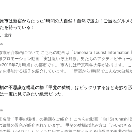
ファンに限らず、観光客にも大人気。まずは、美しい映像をお楽しみください。 ダイヤモンド富士を見
のこと。古
仰の霊場として崇められてきた霊峰・富士山は、形が末広がりになっているこ
原市は新宿からたった1時間の大自然！自然で遊ぶ！ご当地グルメ
重ならないと見られないダイヤモンド富士は、より縁起が良いといわれ
たを待っている！
あるとされ、ダイヤモンド富士は、スマホの待ち受けにすると「金運が上がる」といわ
のダイヤモンド富士や、赤富士に出逢う旅を計画してみてはいかがでしょうか。 山中湖でダイヤモンド
光・旅行
be
大きくは以下のとおり。 ●観測期間:10月中旬から2月末頃まで(約4ヶ月半) ●観測時間:15時30分~16時30分頃
hara Tourist Information上野原観光情報」が制作した、甲信越地方にある山梨県「上野
所により変動) ●天気が安定して晴れていること ●風がなく湖面が穏やか
モーション動画「実は近いぞ上野原。男たちのアクティビティー編」です。 山梨県最東端の郡内地方にあ
特に天候が安定する2月が最もおすすめです。2025年は2月1日(土)から
019年7月時点）の都市です。 市内には帝京科学大学があります。 この動画では、山梨県上野原市で男性3人が大自然、グルメ、ア
日(日)には山中湖交流プラザ「きらら」でアイスキャンドルフェスティバルも行われます。 山中湖で
ィを堪能する様子を紹介しています。 「新宿から1時間でこんな大自然
士が特徴。年に数回しか見られない貴重なダイヤモンド富士、その姿を
原市に行きたくなる素敵な動画です。 山梨県上野原市ってこんなに楽しい観光スポット 山梨県上野原市と聞いて、皆さ
ください。 こちらの動画では0:00から山中湖からのダイヤモンド富士の映像をご覧
い浮かべますか？ 何も頭に浮かばず答えられない方も多いかと思います
富士山の画像 「ダイヤモンド富士を見たい! 撮影したい!」という方のために、ここでは山中湖
橋の不思議な構造の橋「甲斐の猿橋」はビックリするほど奇妙な
さんあるんです！ 動画では男性3人が山梨県上野原市で大はしゃぎ！こ
紹介します。 ●平野湖畔(山中湖) 逆さ富士で有名な山中湖、その中でも1、2位を争う人気の撮影スポットが平
は一度は見てみたい絶景だった。
ot まずは動画の0:12よりご覧になれる「八重山」。 中央高速上野原インターから車で15
ストシーズンにはカメラマンがずらりと並ぶ光景が見られます。風がな
クセスで駐車場もあります。 この八重山でのおすすめアクティビティは
イヤモンド富士」)も同時に見られます。観測可能期間は10月27日~2月16日頃。 ●パノラマ台(山中湖) 
。 天気がよければ富士山を眺めることもできますよ。 続いて3人が訪れた
なく、南アルプスまで眺めることができる富士山撮影の大人気スポット
be
ンたっぷり！自然の生物にも出会えるかも。 大自然を満喫してお腹が空いたら、ランチを楽しむために、棡原のふるさと
、2月末にここで終わります。観測可能期間は10月16日~2月25日頃、時間は16時22分~
所「甲斐の猿橋」の動画をご紹介！ こちらの動画「Kai Saruhashi Bri
 こちらは動画の1:08よりご覧になれます。 山梨県上野原市棡原は日
前では最初に、冬至後では最後に湖越しのダイヤモンド富士が見られる場
の猿橋の景色が紹介されています。 甲斐の猿橋の読み方は「かいのさるはし
ている「せいだのたまじ」は、山梨県上野原市に古くから伝わる
2月22日頃。 ●花の都公園(山中湖) 山中湖の人気スポットの一つ。11月末から1月中旬まで長期間にわたりダイ
曽の桟（かけはし）とともに日本三奇橋に数えられる山梨県の甲斐の猿