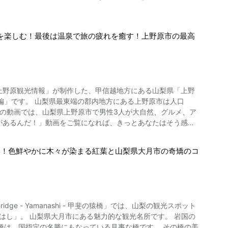
るとなぜ縁起が良いとい
とからも縁起の良い山とされています。 また、さまざ
を楽しむ！最後は温泉で旅の疲れを癒す！上野原市の最高
ています。例えば、赤富士は「厄除・商売繁盛・願望成就」な
れているようです。 運気をアップしたいとい
富士はいつどこで見られ
な日は「ダブルダイヤモンド富士」も 時期は10月中旬から2月
る上野原市は人口
2月22日(土)まで「山中湖ダイヤモンド富士ウィークス」が開催
は日没時に見られる夕日のダイ
があるんだ！」動画をご覧になれば、きっとあなたはそう感じ
実際に見てみたい方は、上記の条件や時間帯、時期を確認の
になることができます。 山中湖以外でダイヤモ
…。 しかし！山梨県上野原市にはこんなにも楽しい観光スポ
形！色鮮やかに木々が染まる紅葉と山梨県大月市の奇矯のコ
の記事では、動画で紹介されている山梨県上野原市の観光スポ
く湖面がフラットの状態の時は、湖面に映るダイヤモンド富士
ハイキング。 片道約20分の展望台では見渡す限りの絶景を堪
眼下に山中湖を望み、富
のは「不動の滝」。 こちらは0:44からご覧になれます。 神
。山中湖でのダイヤモンド富士はこのパノラマ台付近で10月中
16時50分頃。 ●旭日丘湖畔緑地公園(山中
dge - Yamanashi - 甲斐の猿橋」では、山梨の観光スポット
本一の長寿の村として有名で、ここ「ふるさと長寿館」では長寿
所です。近くには日本の渚百選に選ばれた「夕焼けの渚」もあ
」。 山梨県大月市にある魅力的な観光名所です。 岩国の
橋は、国指定の名勝にもなっている見事な橋です。 その橋の美