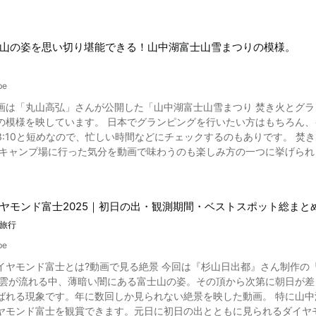
めに建立されました。 2013年には「富士山－信仰の対象と芸術の源
きます。 山梨県石和温泉郷にある「銘石の宿かげつ」の周辺観光を楽しむ 写真：笛吹桃源郷 「銘石の宿かげ
市・石和温泉周辺には様々な観光スポットがあります。 桃の花が咲きほこる「笛吹桃源郷」、甲州ワインが楽しめる「マル
山の姿を思い切り堪能できる！山中湖富士山雪まつりの模様。
ナリー」「ルミエールワイナリー」「モンデ酒造」、春には桃と桜が楽
館 かいじあむ」「釈迦堂遺跡博物館」、お土産もいっぱい「里の駅 い
be
れた際にはこれらの観光スポットにも足を運んでみてはいかがですか。 ほうとうなどのご当地グルメにも舌鼓して
泉郷にある「銘石の宿かげつ」紹介まとめ 「MDK TV」が制作する、「山梨
は「丸山高弘」さんが公開した「山中湖富士山雪まつり 焚き火とグランピング -
 -」は、人気旅館であるかげつの魅力が詰まった動画です。 「日本で有数の温泉地で高級旅館に泊まりたい」と考えている方は、こ
の模様を映しています。 日本でグランピングを行いたい方はもちろん
て「銘石の宿かげつ」の素晴らしさを体感してみてください。 温泉、
3:10と短めなので、忙しい時間などにチェックするのもありです。 
町川中島385 【交通アクセス】中央自動車道一宮御坂ICより約
央特・石和温泉駅から車で5分 【駐車場】あり。約70台。 【電話番号】055-262-4526 【公式ホーム
これから日本でアウトドアを楽しみたい方にうってつけの一本と言えます
【公式サイト】 https://www.isawa-kagetsu.com/ 【トリップアドバイザー】銘石の宿 かげつ
w.tripadvisor.jp/Hotel_Review-g1021447-d1065069-Reviews-Kagets
ヤモンド富士2025｜初日の出・観測期間・ベストスポット総まと
旅行
be
イヤモンド富士とは?動画で見る絶景 今回は『杉山日出都』さん制作の
 雲が流れる中、薄暗い闇にある富士山の姿。その頂から次第に朝日が
です。年に数回しか見られない絶景を映した動画。 特に山中湖では、毎年10月中旬から2月末までの約4ヶ月半にわたり、
ヤモンド富士を観賞できます。元日に初日の出とともに見られるダイヤ