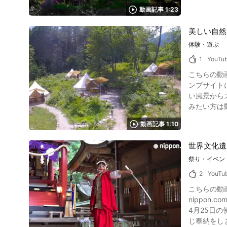
沿って、山
墅然然」の
動画記事 1:23
本庭園や、おい
す。 天然温
げつとは 画像引用 :YouTube screenshot 山梨県笛吹市に位置する「銘石の宿かげつ」は、明治39年に創業し、さまざまな芸術家や文化人に愛さ
ら紹介され
美しい自然
れてきた老舗旅
ます。 富士山温泉の旅館「別墅然然」の周辺観光スポット紹介 写真：ジェットコースター 別墅然然のある山梨県富士吉田市には、人気の観光ス
は、四季折
体験・遊ぶ
ポットや名所が多数あります。 人気のテーマパーク「
や、一流の
「富士浅間
1
YouTu
こともできます
ーマパーク
こちらの動画は
り、ドロー
る「不二阿祖山太神宮
ンプサイト
マッピングが
う」があります
い風景から
る銘石の宿かげつの館内施設で優雅な時
動画まとめ 
みたい方は
ます。 か
い方や、旅
方は尾白フ
是非ご利用してください
富士山温泉の旅館「別墅
動画記事 1:10
ょう。 「
田6283 【
ジ、麻雀室、カラオケ
ジ】富士山独り占めの高
世界文化遺
ます。 売
https://ww
祭り・イベン
社のミーテ
Fujiyoshid
山梨県石和
2
YouTu
で宿泊でき
こちらの動
きます。 アメニティグッズも
nippon.com」です。 山梨県富士河口湖町で受け継がれる「河口の稚児の舞
り、自分好
4月25日
式ホームページをご
じ奉納をします
能 画像引用 :YouTube screenshot 山梨の高級旅館である「銘石の宿かげつ」は、懐石料理や季節の料理など絶品の食事を楽しむことができま