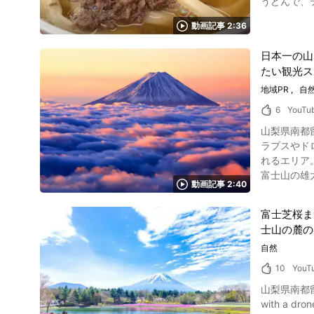
うどんで、
楽しめたり、スタートの
ましたがいかが
乗れる絶叫優先券の利用が可能です。 富士急ハイラ
動画記事 2:36
アクティビティを堪能し、
ションを紹
梨県上野原市 市役所ホ
おかしなやり取り
日本一の山
https://ww
め 写真：ジェットコースター 「絶叫戦隊ハイランダー」のコミカルなガイドで、絶叫アトラクションの凄さを紹介した動画はいかがでしたか？
たい観光ス
富士急ハイ
地域PR
自
ッパーン」
どのアトラ
6
YouTu
い。 富士急ハイランドへの交通アクセスは、公共交通機関や自家用車のほかに、フリーパス付の夜行バスなどのバスツアーもあります。 入場料
山梨県南都
金は、入園
ラプスやドローンによ
ケットは公式ホームページで事前購
れるエリア。 
【交通アク
富士山の雄
【営業時間】9:
動画記事 2:40
の裾野にある山梨県鳴沢村の観光ポイント
ランド https://www.fujiq.jp/ 【トリップアドバイザー】富士急ハイラ
山麓の溶岩洞窟の1
Reviews-Fu
富士芝桜ま
山ルートの1つ
士山の麓の
自然風景を堪能しよう 写真：パール富士 季節や時間帯によって、さまざま
の中でも、
自然
近くからしか見ることのできない貴重
10
YouT
や気候条件が合わ
山梨県南都留郡「富士芝
暖かくなる
with a
う。 山梨県鳴沢村でアクティビティやグルメを楽しむには？ 写真：かぼちゃのほうとう 自然あふれる山梨県南都留郡鳴沢村では、アクティビテ