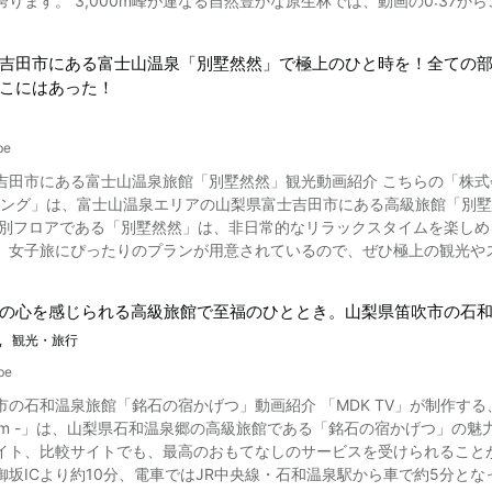
誇ります。 3,000m峰が連なる自然豊かな原生林では、動画の0:37
です。 ハイキングで疲れた体を癒しつつ、景色を十分に堪能すること
エコパークとは？ 画像引用 :YouTube screenshot ユネスコエコパーク
園 山中湖のほとりにある、山梨県でも屈指の観光スポットとされている
の保全や調和を目的としたもので、自然科学セクターで実施されるユネスコ人間と
なっており、その綺麗さからカップルで来るのにおすすめのスポットとなっています。 他にも山中湖
吉田市にある富士山温泉「別墅然然」で極上のひと時を！全ての
れています。 南アルプス市エリアは豊かな自然環境を守り共生してきた
ッシング、湖畔をサイクリング、人気の遊覧船、ハングライダーなどの
こにはあった！
やま）は、山梨県に連
当地グルメを楽しむのも良いでしょう。 ホテルや旅館も山中湖周辺にはたく
脈の前衛峰で、富士山や甲府盆地の西側に位置します。 和櫛の形に似て
光スポット、山梨県南都留郡山中湖村にある山中湖について紹
日本二百名山の1つにも選定されています。 南アルプス市の櫛形山の頂稜には、唐松岳や裸山、奥仙重、北岳などの峯が連な
頂きました。 日本有数の観光スポットとしても非常に名高く、外国の
be
。 見晴らし平などの登山口から、自然いっぱいの林道を進む登山コースが
スも車で1時間半ほどと気軽に訪れることができます。 ここで紹介した場所以外にも、山中湖周辺には忍野八海や浅間神社
田市にある富士山温泉旅館「別墅然然」観光動画紹介 こちらの「株式会社LE
ばれる湿地があり、あやめの花が群生する美しい自然風景が楽しめます
イベント、穴場のスポットなど、日本が世界に誇れる観光名所が多く存
ロング」は、富士山温泉エリアの山梨県富士吉田市にある高級旅館「別墅然然（べ
に収めてみてはいかがですか。 南アルプス市の櫛形山にはどんな自然風景が広がっている？ 写真：伊奈ヶ湖 南アル
、是非一度山中湖観光へ足を運んで見て下さい。 【公式ホームページ】村営山中湖キャンプ場公式サイト
特別フロアである「別墅然然」は、非日常的なリラックスタイムを楽しめ
にはほかにも、御勅使南公園や大樺沢の雪渓、県民の森南伊奈ヶ湖やエコパ伊奈ヶ
.vill.yamanakako.yamanashi.jp/
、女子旅にぴったりのプランが用意されているので、ぜひ極上の観光や
の湯」にもぜひ立ち寄ってみましょう。 各地ではイベントやツアーが
較サイトでも人気の旅館です。 動画では2人の女性が「別墅然然」を満喫している様子が紹介されています。 この動
墅然然」へ旅行気分を味わってみてください。 富士山温泉の旅館・別墅然然とは？客室紹介 画像引用 :YouTube
然豊かな南アルプス市へのお出かけ前には、登山記録サイト「ヤマレコ
の心を感じられる高級旅館で至福のひととき。山梨県笛吹市の石和
ックしてみましょう。 【公式ホームページ】南アルプスユネスコエコパーク公式サイト ht
観光・旅行
を眺めることができます。 全室、客室専用露天風呂付きなのも嬉しいポイント 富士山温泉「別墅然然
用の方は、ホテル鐘山苑の大浴場を利用することができます。 泉質はカルシウム、ナト
be
酸塩泉で、効能は高血圧症、動脈硬化症、外傷、火傷、慢性関節リュウ
の石和温泉旅館「銘石の宿かげつ」動画紹介 「MDK TV」が制作する、「山
ちみ、くじき、慢性消化器病、痔疾、冷え性、アトピー性皮膚炎、病後
com -」は、山梨県石和温泉郷の高級旅館である「銘石の宿かげつ」の魅力が詰まった動画です。 「
ります。 富士山温泉「別墅然然」のお食事・グルメ紹介 富士山温泉別墅然然では、動画の1:40からご覧に
イト、比較サイトでも、最高のおもてなしのサービスを受けられること
な絶品の日本料理をいただくのも楽しみですね。 旬の食材をふんだん
坂ICより約10分、電車ではJR中央線・石和温泉駅から車で約5分となっています