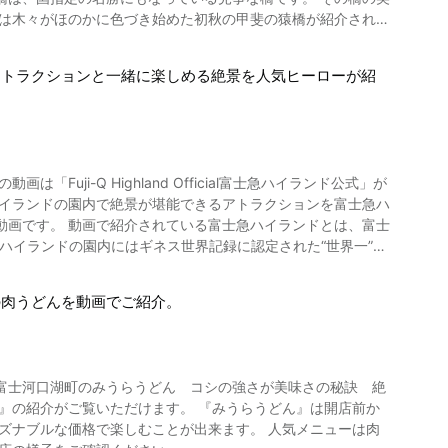
まる」がイメージキャラクターを務める、人気のご当地グルメと
にある田貫湖では、
では木々がほのかに色づき始めた初秋の甲斐の猿橋が紹介されて
イヤモンド富士が見られ、天候に恵まれれば「ダブルダイヤモンド
ャンプ場」「緑と太陽の丘キャンプ場」「さがざわキャンプ場」
24年ウッドデザイン賞を受賞しています。 ●竜ヶ岳 本
まりの小さな橋。 動画の0:43にあるように、橋脚を全く使わず
高に美味しいでしょうね。 山梨県上野原市に来
れます。標高も低く、山頂は広くて平らな場所なので撮影や観
アトラクションと一緒に楽しめる絶景を人気ヒーローが紹
ご覧になれます。 山梨県上野原市のお土産にもバッチリなこの
●身延山 山梨百名山にも選出され
いう伝説が残ります。 「猿橋」を名前の由来もそこから付けら
ので、独特の香りと深みのある味がします。 「しおまん」「と
ロープウェイで山頂へ向かうことも。2025年は3月12日
が気になりましたか？ 思いっきり遊んだあと
午前5時30分から早期営業を実施します。 ダイヤモンド
湯治場 秋山温泉」では、サウナのロウリュで思いっきり汗をか
来るだけグループや家族などで乗り合わせて行くようにしまし
動画の終盤の2:33より、ご覧になれる真っ赤かなモミジは、
カリ泉の良質なお湯です。 上野原駅から15分ほどの交通アク
いようしましょう。 まとめ:山中湖で初日の
ji-Q Highland Official富士急ハイランド公式」が
もあるので泊まりの旅行も楽しめます。 もちろん日帰り入浴
ます。夕日の太陽光が富士山頂に沈んでいく光景は、茜色の太陽
ハイランドの園内で絶景が堪能できるアトラクションを富士急ハ
できます。 ご当地グルメの「ほうとう」
た富士山の姿、きっと実際に目にした人だけが味わえる感動が
ランドとは、富士
には山梨県内の温泉宿に泊まったりするのもステキな山梨観光
ハイランドの園内にはギネス世界記録に認定された“世界一”の
ス釣り大会」「桂川フェスティバル」「八重山トレイルレー
ことができ、新年の朝にダイヤモンド富士を見ることができれ
スランド」や「リサとガスパール タウン」のテーマパーク、
月市郷土資料館、などの周辺観光を楽しんでみるのもいいです
念仏」「諏訪神社祭典」「牛倉神社例大祭・入谷神輿連合渡御
国際スケートセンターやホテル、ふじやま温泉など周辺観光施
」「軍刀利神社秋の祭典」「上野原市商工祭」、冬は「農林業
の肉うどんを動画でご紹介。
時期にもぜひ旅行に訪れたいものですね。 周辺には駐車場が
橋町
。 山梨百名山「二十六夜山」、山梨百名山・北都留三山でもあ
ースター「高飛車」です。 動画でもご覧になれるように直角を通
業観光課 0554-20-1829 【トリップアドバ
）」、清流「相模川」「鶴川渓谷」と大自然の観光スポットは
景が一面に広がり、回転の際には富士山が望めます。 続い
-r451183982-Saru_Bridge-
】富士河口湖町のみうらうどん コシの強さが美味さの秘訣 絶
の代表的なアトラクション「FUJIYAMA」です。 最高部から
して、山梨県上野原市はゴルフ場がたくさんあることでも有名
ットとしても有名な
ズナブルな価格で楽しむことが出来ます。 人気メニューは肉
最大級のループがありゼロGフォール（無重力ゾーン）の遠心力が