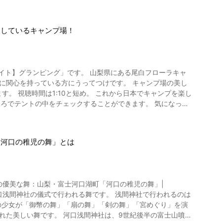
銘石の宿かげつ」の魅力を紹介しています。 動画では、美しい日
山の絶景を眺めながら軽食や飲み物をいただくことができま
山梨県石和温泉郷にある銘石の宿か
57よりご覧になれます。 また、動画の2:34か
墅然然」では、アメニティグッズもこだわりの逸品を用意してい
にしているキャンプ場！
石の宿かげつ」の1番の見どころ
の歳月を費やし全国各地から集めた石を積んで築いた「築山」
やされるはずです。 庭園の中には、悠々と泳ぐ錦鯉を眺める
冨士浅間神社」、人気絵本「リサとガスパール」の世界初のテ
せます。 日本庭園は、動画の0:30よ
ランド」、落差約150メートル「白糸の滝」、富士太神を祀
」です。 山梨県にある尾白フローラキャ
」の庭園は、日本の温泉で初の日本庭園3Dプロジェクション
に関心を持っている方にうってつけです。 キャンプ場の美し
8よりご覧になれます。 山梨県石和温泉郷にあ
館「別墅然然」の観光紹介
。 視聴時間は1:10と短め。 これから日本でキャンプを楽し
ときを楽しめますよ。 山梨県観光を楽しみた
ころでテントの中をチェックすることができます。 気になった
呂や、ゆったりと温泉につかれる大浴場は、宿泊するときには
たい方は、ぜひ公式ホームページで宿泊料金などをご確認し、
ができます。 温泉を堪能したあとは、休み処やコーヒーラウン
話番号】0555-30-0033 【公式ホームペー
「河口の稚児の舞」とは
喜ばれるのでないでしょうか。 宴会場も用意されており、会
_Onsen_Bessho_Sasa-
過ごし方ができるのが「銘石の宿かげつ」の魅力のひとつです。
高級旅館「銘石の宿かげつ」は、日本庭園を見渡せる美しい和室
奥の殿」と分かれており、それぞれで雰囲気の違う客室を利用で
ちの優美な舞：山梨・富士河口湖町「河口の稚児の舞」|
お部屋、プラン、ツアーにより異なりますので、旅行サイトや公
生の少女が「御幣の舞」「扇の舞」「剣の舞」「宮めぐり」を演
を堪
社は、9世紀後半の富士山噴火