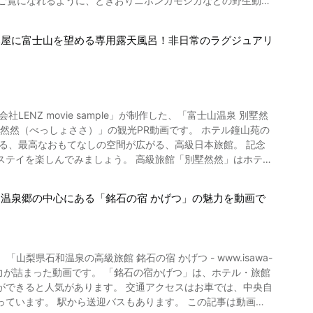
からご覧になれるように、ときおりニホンカモシカなどの野生動物
が出来るので、一度は立ち寄ってみることをおすすめします。
花の都公園。 季節によって違った花々の彩りを堪能すること
生物圏（MAB：Man and the Biosphere）計画の
周辺エリアではワカサギ釣り
部屋に富士山を望める専用露天風呂！非日常のラグジュアリ
歴史文化が認められ、平成26年にユネスコエコパークに登録
アクティビティを楽しむことができます。 ほうとうや吉田うど
さんあるので泊まりでの旅行もおすすめですよ。 山中湖
いることからその名が名付けられました。 山頂までの標高が
方にも自信をもっておすすめ出来るスポットとなっています。
人気です。 櫛形山の麓には、動画の1:11で紹介されているア
NZ movie sample」が制作した、「富士山温泉 別墅然
。 櫛形山の登山ルートやトレッキングコースには他にも数多く
在します。 今回紹介させていただいた動画とこの記事で山中湖
っしょささ）」の観光PR動画です。 ホテル鐘山苑の
る、最高なおもてなしの空間が広がる、高級日本旅館。 記念
湖などの見どころがあります。 また、中込農園や
ステイを楽しんでみましょう。 高級旅館「別墅然然」はホテ
開催されることもあるので、情報をチェックしておくのがおすす
」で天気や登山口の場所、最短コースの詳細、駐車場情報をチェ
温泉郷の中心にある「銘石の宿 かげつ」の魅力を動画で
tps://www.minami-alps-br.org/
」の温泉紹介 画像引
マチ、 神経痛、筋肉痛、関節痛、五十肩、運動麻痺、関節のこ
梨県石和温泉の高級旅館 銘石の宿 かげつ - www.isawa-
回復、疲労回復、健康増進などさまざまです。 ホテル鐘山苑に
銘石の宿かげつ」は、ホテル・旅館
ができると人気があります。 交通アクセスはお車では、中央自
に使った夕食や朝食には、日本酒やワインを合わせるのがおすす
。 駅から送迎バスもあります。 この記事は動画に