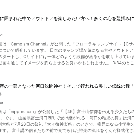
梨県石和温泉郷にある、旅館100選に34年連続で入選した高級旅館「
専用ラウンジや、クラブラウンジからは、インスタ映えバツグンの富士
しい会席料理などが紹介されており、動画を見れば実際に利用してみたいと思うはずですよ。 
泉を楽しんだ後に、浴衣姿で日本庭園を観光するのもおすすめです。 こちらは動画の2:
ている、SASA限定エステメニューもぜひ利用してみましょう。 「別
に囲まれた中でアウトドアを楽しみたい方へ！多くの心を鷲掴み
館です。 東京からアクセスが良く、旅行や観光する際の宿泊ホテルとして大変人気です。 「銘
々の多彩な景色が見られる日本庭園。 5,000坪の敷地内には、数十年
富士急ハイランド」、美しい富士山と五重塔を写真に収めることのできる「富士山忠霊塔」
造園技術によって完成しました。 純和風な雰囲気の美しい庭園に心が癒
神社」「新倉山浅間公園」、日本三奇祭の鎮火祭が行われる「北口本宮
be
。 インスタ映えスポットなので、記念撮影したり、錦鯉に餌をあげたり楽しい時間を過ご
「リサとガスパールタウン」、トーマスの世界が実写化された「トーマス
「Campism Channel」が公開した「フローラキャンプサイト【Cサイト】グランピング
ンによる空撮映像を見ることができます。 何と、この「銘石の宿かげつ
」、パワースポット「新屋山神社」などがあります。 また人気のご当地グルメ「吉田うどん（吉田のうどん）」や「ほうと
について紹介しています。 日本のキャンプ場が気になる方やアウトドア
過去に行われました。 現代の技術と、日本の伝統が調和した美しい映像は動画の0:5
。 別墅然然に訪れた際には、これらのスポットにも足を運んでみてはいかがですか。 富士山温泉の旅
スタートし、Cサイトには一体どのような設備があるかを取り上げています
を過ごす 画像引用 :YouTube screenshot 「銘石の宿かげつ」は、心身ともに癒やせる施設が充実してい
富士山温泉の旅館「別墅然然」に宿泊すれば、動画で紹介されているような極上のひと
動画を通してイメージを膨らませると良いかもしれません。 0:34のと
げつの美しい風景を鑑賞しながら、24時間、温泉を堪能できる大露天風
館での和食を堪能したい方、日本旅館でのスペシャルなステイを満喫し
ローラキャンプサイトでのキャンプを検討してはいかがでしょうか？
。 こちらは動画の0:54よりご覧になれます。 少し贅沢したいときには、露天風呂付き客室で温泉を楽しむのもいいでし
然然」のお部屋を予約してみてくださいね。 ◆富士山温泉 別墅然然 施設概要紹介◆ 【住所】山梨県富士吉田市上吉
癒し処 典正」では、アロマサロンやアロマテラピーエステを受けること
交通アクセス】富士急行線「富士山駅」より無料送迎あり 【駐車場】あり（無料） 【電
を楽しめる「クラブ石」でゆったりくつろぎましょう。 庭園にはガーデンプールもあり、リゾート気分を味わうことができ
級温泉旅館｜別墅然然 http://bessho-sasa.com/ 【トリップアドバイザー】富士山温泉 別墅然然
産の一部となった河口浅間神社！そこで行われる美しい伝統の舞
店もあるので、お土産で甲州印伝や桔梗信玄餅、甲州ワインを購入すれば
w.tripadvisor.jp/Hotel_Review-g681223-d8333269-Reviews-Fujisan
ト
ィングや社員旅行でも利用できます。 訪れた方みんなが、思い思いの
a_Yamanashi_Prefecture_Koshinetsu_Chubu.html
温泉郷にある「銘石の宿かげつ」の客室・宿泊情報 石和温泉郷にある
be
ます。 かげつの宿泊場所は、「中の殿」「南殿」「東殿」「西殿」「
画は「nippon.com」が公開した「【4K】富士山信仰を伝える少女た
揃っているので安心です。 宿泊する場合は、ファミリー向け、カップル向けなどさまざまなプランが用意されてお
」は河口浅間神社の儀式で行われる舞です。 浅間神社で行われるのは
みのプランを選ぶことができます。 宿泊予約による宿泊料金は季節、
の例大祭と7月28日の祭礼「太々御神楽祭」のときで、稚児になる小学
確認ください。 昼食と温泉が楽しめる日帰りプランもあります。 山梨県石和温泉郷にある「銘石の宿かげつ」でグルメ
。 富士講の信者たちの前で奏でられた神楽の流れをくんだ様式化された美しい舞です。 河口浅間神