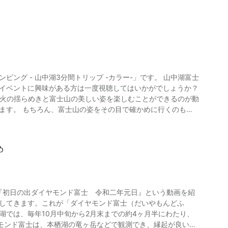
泉」の構成資産の一つとして世界文化遺産に登録されました。
しめる「八代ふるさと公園」、芸術に触れることができる「山
ちのみや」、富士山の絶景が楽しめる「御坂峠」など、「銘石
ください。
県石和温泉の高級旅館 銘石の宿 かげつ - www.isawa-
 山中湖3分間トリップ -カラー-」です。 山中湖富士
、イベントに興味がある方は一度視聴してはいかがでしょうか？
料理、日本庭園と極上の癒しの体験ができる高級旅館で、たっぷ
焚き火の揺らめきと富士山の美しい姿を楽しむことができるのが動
ページ】山梨県石和温泉の高級
。
u-Fuefuki_Yamanashi_Prefecture_Koshinetsu_Chubu.html
め
『初日の出ダイヤモンド富士 令和二年元日』という動画を紹
差してきます。これが「ダイヤモンド富士（だいやもんどふ
モンド富士は、本栖湖の竜ヶ岳などで観測でき、縁起が良いと