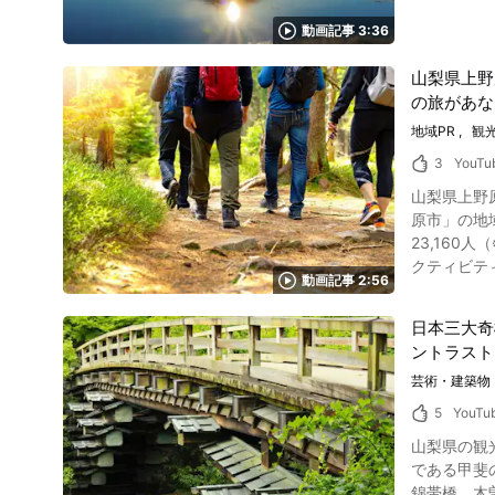
され全国の富士山
動画記事 3:36
われるのか? 写真:山中湖のダイヤモンド富士 ダイヤモンド富士とは、富士山頂に日の出や日没の太陽が重なった時に見られる自然現象
くから山岳信
山梨県上野
まな条件が
の旅があな
どのご利益が
う方は、山中湖で
地域PR
観
る? 写真:富士山と日の出と雲海 山中湖のダイヤモンド富士は年に一度、長期間にわたって見られる奇跡の絶景として知られています。その姿を見
3
YouTu
るための条件はさまざまですが、
山梨県上野原市紹介動画について こちらの動画は「Ueno
(時期と場
原市」の地域プロ
末頃まで、
23,160人（※2
され、2月23
クティビテ
ヤモンド富
動画記事 2:56
るでしょう。 山梨県上野
上、お出かけ
んは何を思
ンド富士が見られる場所はどこ? 写真:田貫湖に映る
日本三大奇
ットがたく
と周辺のおすすめ撮影ポイントをご
ントラスト
ットを紹介していきます。 画像引用 :YouTube screensh
野湖畔。ベ
分の交通ア
芸術・建築物
(通称「ダブルダ
能できます
士山だけで
5
YouTu
秘的な滝はマイナスイオ
旬から見え始め
山梨県の観光名
長寿館へ。
湖) 冬至
である甲斐
食を体験できます。 ハリウッドスターも注目している！？ 動画1:16で紹介され
ります。観測可能期間は10月18日~
錦帯橋、木