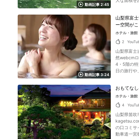
大な面積を
温泉施設』
動画記事 2:45
に会えることもあります。 動画で紹介されている南アルプス市のユネスコ
③花の都公
とは、生態系
が出来る場所と
山梨県富士
一事業とさ
などのフィ
ー空間がこ
されました。 南アルプス市のユネスコエコパークの人気スポット、櫛形山とは？ 写真：山梨県・櫛形山 櫛形山（くしがた
んなどのご
なる赤石山
ホテル・旅館
観光情報紹介まとめ 写真：山梨県・山中湖畔の秋風景 日本の山梨県を象徴する観
2,052mの櫛形山は、
介をさせて
2
YouTu
っています
東京からの交通アクセ
山梨県富士吉
ヤメ平と呼
や花火大会
然webcm
の季節の花が咲くので、写真
に興味が出ましたら
4・5階の
プス市エリア
http://camp
日の旅行や
「やまなみ
動画記事 3:24
ル・旅館の口コミサイト、比
めです。 南アルプス市櫛形山の紹介動画まとめ 南アルプスユネスコエコパークには、動画で紹介されているような神秘的な自然の絶景が広がり
画をご覧になって、「別
ます。 自
おもてなし
screenshot 富士山温泉の旅館「別墅然然」のお部屋は瑞穂、福地、明見の3種類のタイプがあります。 お部屋からは、動画の1:35にあるよう
ホテル・旅館
に、絶景の富士山
用 :YouTube screenshot 富士山温泉「別墅然然」をご利
4
YouTu
リウム、硫
山梨県笛吹市
わばり、う
kagetsu.
は日帰りご昼食ご入浴休憩プランもあ
の口コミサ
なれるよう
動車道一宮御
めです。 富士山温泉の旅館「別墅然然」の館内施設や過ごし方について 画像引用 :YouTube screenshot 動画の0:55から紹介されている旅館「別