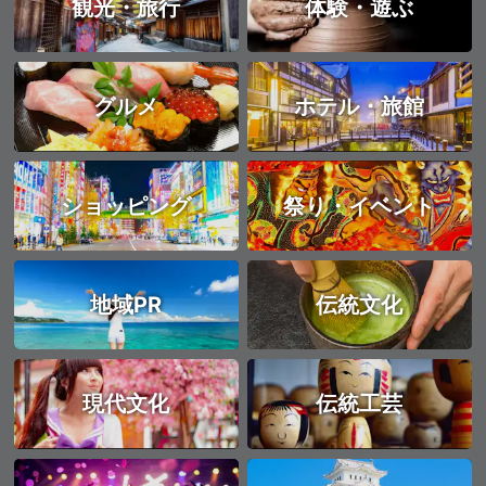
観光・旅行
体験・遊ぶ
グルメ
ホテル・旅館
ショッピング
祭り・イベント
地域PR
伝統文化
現代文化
伝統工芸