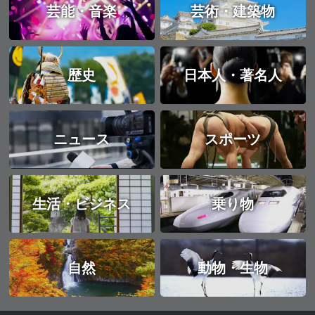
芸能・音楽
芸術・建築物
歴史
日本人・著名人
ニュース
スポーツ
生活・ビジネス
乗り物
自然
動物・生物