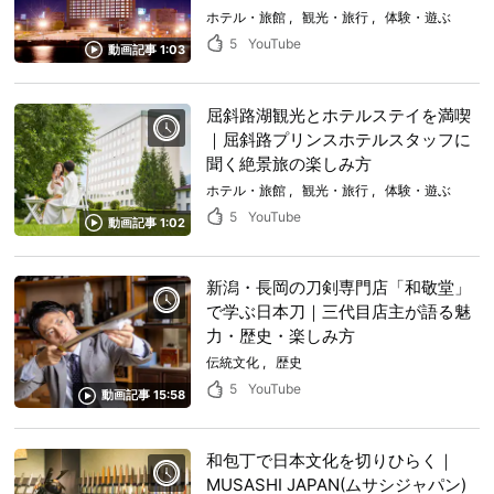
ホテル・旅館
観光・旅行
体験・遊ぶ
5
YouTube
動画記事 1:03
屈斜路湖観光とホテルステイを満喫
｜屈斜路プリンスホテルスタッフに
聞く絶景旅の楽しみ方
ホテル・旅館
観光・旅行
体験・遊ぶ
5
YouTube
動画記事 1:02
新潟・長岡の刀剣専門店「和敬堂」
で学ぶ日本刀｜三代目店主が語る魅
力・歴史・楽しみ方
伝統文化
歴史
5
YouTube
動画記事 15:58
和包丁で日本文化を切りひらく｜
MUSASHI JAPAN(ムサシジャパン)