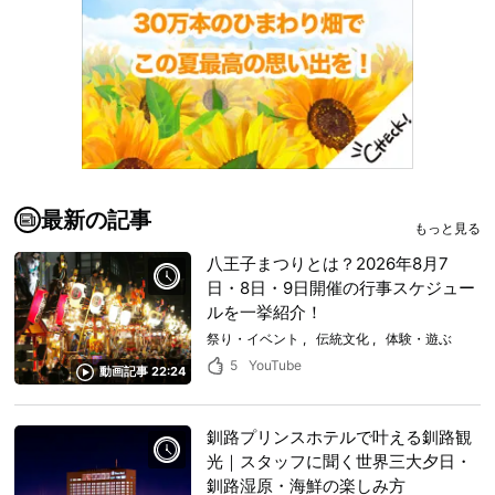
最新の記事
もっと見る
八王子まつりとは？2026年8月7
日・8日・9日開催の行事スケジュー
ルを一挙紹介！
祭り・イベント
伝統文化
体験・遊ぶ
5
YouTube
動画記事 22:24
釧路プリンスホテルで叶える釧路観
光｜スタッフに聞く世界三大夕日・
釧路湿原・海鮮の楽しみ方