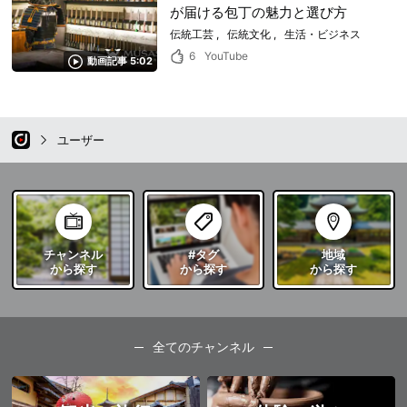
が届ける包丁の魅力と選び方
伝統工芸
伝統文化
生活・ビジネス
6
YouTube
動画記事 5:02
ユーザー
チャンネル
#タグ
地域
から探す
から探す
から探す
全てのチャンネル