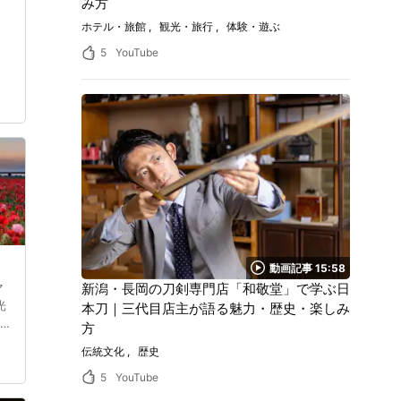
み方
ホテル・旅館
観光・旅行
体験・遊ぶ
5
YouTube
動画記事 15:58
新潟・長岡の刀剣専門店「和敬堂」で学ぶ日
マ
光
本刀｜三代目店主が語る魅力・歴史・楽しみ
て
方
タ
伝統文化
歴史
真
5
YouTube