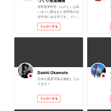
づくり推進機構
長野県茅野市（ちのし）は高
い山々に囲まれた長野県のほ
ぼ中央にある市です。 八ヶ
岳登山の玄関口で、蓼科や白
樺湖、車山といった人気の高
フォローする
原を有するリゾート地で四季
折々の風景が楽しめる観光地
として多くの観光客に愛され
ています。 四季折々の美し
い風景とアウトドアアクティ
ビティが楽しめる茅野市は、
家族連れやカップルにとって
理想的な観光地です。 ぜひ
一度、茅野市を訪れて、その
Daishi Okamoto
魅力を体感してみてくださ
日本の風景写真を撮影してお
い！
ります！
フォローする