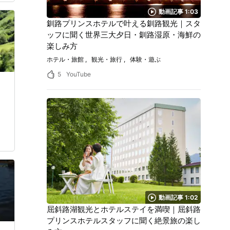
ー
動画記事 1:03
釧路プリンスホテルで叶える釧路観光｜スタ
ッフに聞く世界三大夕日・釧路湿原・海鮮の
楽しみ方
ホテル・旅館
観光・旅行
体験・遊ぶ
5
YouTube
動画記事 1:02
屈斜路湖観光とホテルステイを満喫｜屈斜路
プリンスホテルスタッフに聞く絶景旅の楽し