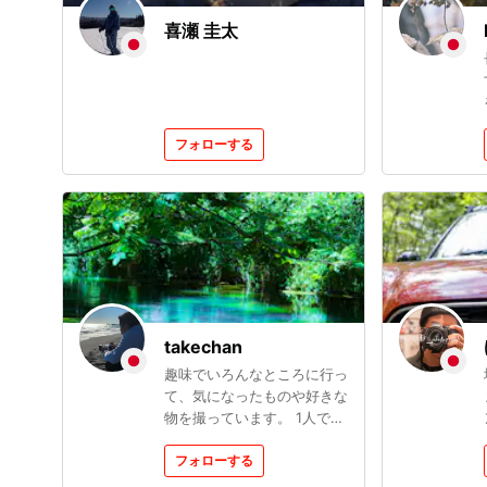
喜瀬 圭太
フォローする
takechan
趣味でいろんなところに行っ
て、気になったものや好きな
物を撮っています。 1人で行
動することが多いので、主に
風景が中心となってます。
フォローする
LightroomでのRAW現像も勉