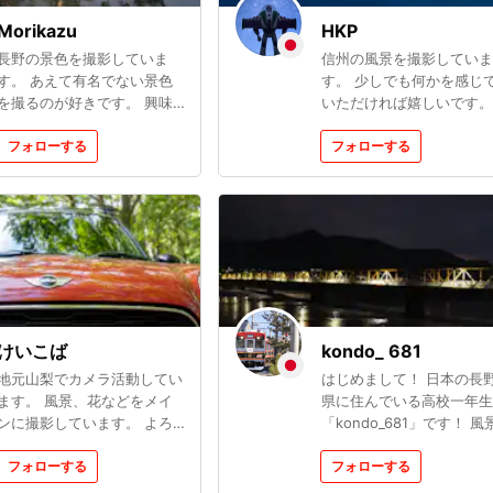
Morikazu
HKP
長野の景色を撮影していま
信州の風景を撮影していま
す。 あえて有名でない景色
す。 少しでも何かを感じ
を撮るのが好きです。 興味
いただければ嬉しいです。
があればInstagramのアカウ
ントを見てください！
フォローする
フォローする
けいこば
kondo_ 681
地元山梨でカメラ活動してい
はじめまして！ 日本の長
ます。 風景、花などをメイ
県に住んでいる高校一年生
ンに撮影しています。 よろ
「kondo_681」です！ 風
しくお願いします。
写真をはじめ、鉄道やスナ
フォローする
プを撮っています！ 最近
フォローする
ポートレートも撮っていま