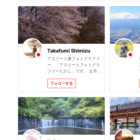
強中ですがやっていて、投稿
写真はLightroomで仕上げて
ます。
Takafumi Shimizu
アスリート兼フォトグラファ
ー、「アスリートフォトグラ
ファーたかし」です。 左手
に剣、右手にカメラを持って
います 風景メイン、たまに
フォローする
ポートレート撮ってます