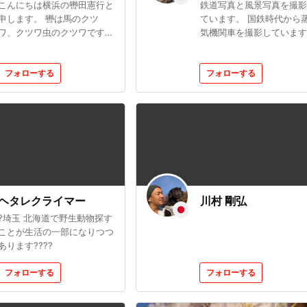
こんにちは横浜の轡田憲行と
鉄道写真と風景写真を撮影
申します。 轡は馬のクツ
ています。 国鉄時代から
ワ、クツワ虫のクツワです。
気機関車を撮影しています
でも本人はガチャガチャと五
写真は全て私のものです。
月蠅くはない無口な人物だと
🆗投稿の保存はOK 🚫写真
思ってます。 重い一眼を振
フォローする
無断転用は禁止です 🚫写
フォローする
り回しこれを筋トレと称し、
の無断シェアも禁止です
風の吹くまま気の向くまま光
と影を求めて徘徊するをウォ
ーキングと称する町カメラマ
ンでありたい。
ヘタレクライマー
川村 剛弘
?埼玉 北海道で野生動物探す
ことが生活の一部になりつつ
あります????
フォローする
フォローする