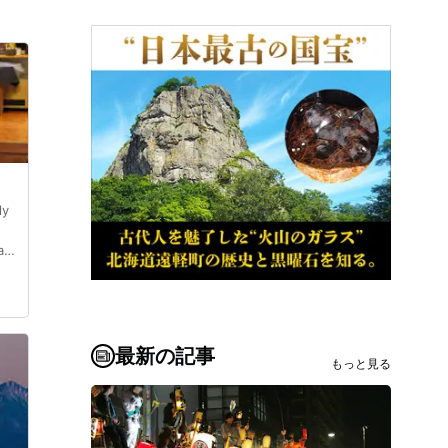
ly
ay
ain
ッ
野
駅
最新の記事
もっと見る
ン