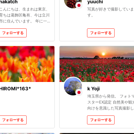
nakatch
yuuchi
こんにちは、生まれは東京、
写真が好きで撮影していま
育ちは葛飾区亀有、今は立川
す。
市に住んでいます。 年に一
度くらい、テント泊で登山し
ます。
フォローする
フォローする
HIROMI*163*
k Yoji
埼玉県から発信。 フォト
スターEX認定 自然美や観
向けを意識した写真撮影し
ます。 お遊び含むインス
フォローする
投稿中 こちらとは違う写
フォローする
を投稿してます。
aira_photos メイン機種