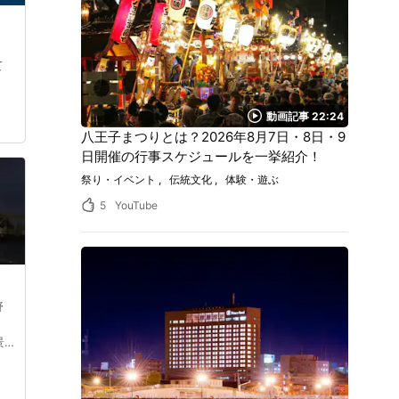
て
動画記事 22:24
八王子まつりとは？2026年8月7日・8日・9
日開催の行事スケジュールを一挙紹介！
祭り・イベント
伝統文化
体験・遊ぶ
5
YouTube
野
景
ッ
は