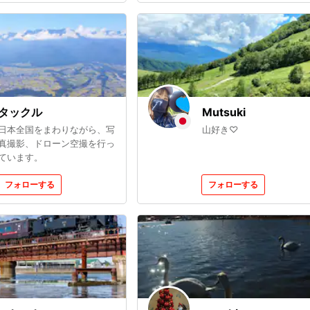
す！ 「楽しく撮る」をテ
マにしています！
タックル
Mutsuki
日本全国をまわりながら、写
山好き♡
真撮影、ドローン空撮を行っ
ています。
フォローする
フォローする