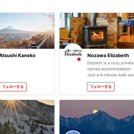
Atsushi Kaneko
Nozawa Elizabeth
Elizbeth is a cosy private
owned accommodation.
Just a 4-minute walk aw
from Nozawa Onsen's m
フォローする
gondola station. エリザベス
フォローする
は外国人オーナーによるア
トホームなホテルです。 
沢温泉スキー場のゴンドラ
から徒歩４分のロケーショ
です。