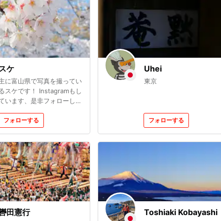
Canon EOS R5 サブ機
Canon EOS R6markⅡ &
OM1markⅡ
スケ
Uhei
主に富山県で写真を撮ってい
東京
るスケです！ Instagramもし
ています、是非フォローして
くれたら嬉しいです！ 撮影
機材:Canon EOS KISSX9
フォローする
フォローする
轡田憲行
Toshiaki Kobayashi