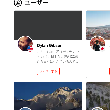
ユーザー
Dylan Gibson
こんにちは、私はディランで
す!旅行も日本も大好き!22歳
から日本に住んでいるので、
もう12年くらいになります。
もともとアメリカ出身です
フォローする
が、日本は今の私の故郷のよ
うに感じます。旅行で一番好
きなのは、各エリアでさまざ
まな食べ物を試すことです!