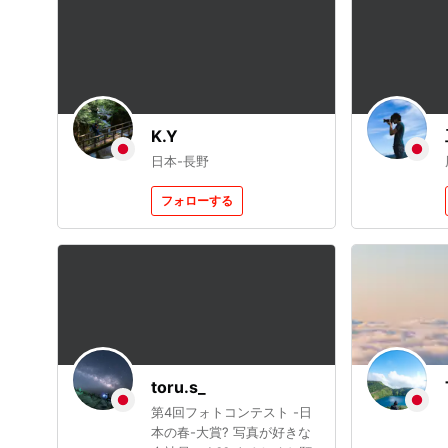
K.Y
日本-長野
フォローする
toru.s_
第4回フォトコンテスト -日
本の春-大賞? 写真が好きな