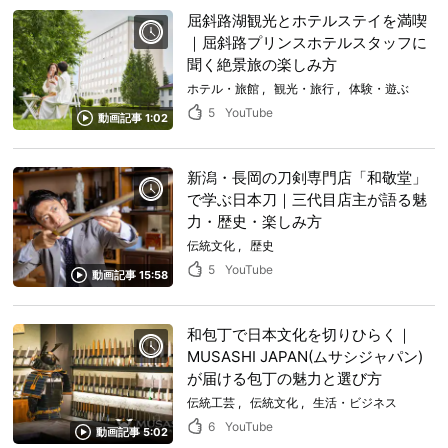
屈斜路湖観光とホテルステイを満喫
｜屈斜路プリンスホテルスタッフに
聞く絶景旅の楽しみ方
ホテル・旅館
観光・旅行
体験・遊ぶ
5
YouTube
動画記事 1:02
新潟・長岡の刀剣専門店「和敬堂」
で学ぶ日本刀｜三代目店主が語る魅
力・歴史・楽しみ方
伝統文化
歴史
5
YouTube
動画記事 15:58
和包丁で日本文化を切りひらく｜
MUSASHI JAPAN(ムサシジャパン)
が届ける包丁の魅力と選び方
伝統工芸
伝統文化
生活・ビジネス
6
YouTube
動画記事 5:02