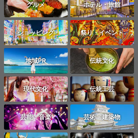
グルメ
ホテル・旅館
ショッピング
祭り・イベント
地域PR
伝統文化
現代文化
伝統工芸
芸能・音楽
芸術・建築物