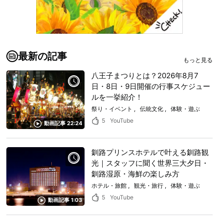
最新の記事
もっと見る
八王子まつりとは？2026年8月7
日・8日・9日開催の行事スケジュー
ルを一挙紹介！
祭り・イベント
伝統文化
体験・遊ぶ
5
YouTube
動画記事 22:24
釧路プリンスホテルで叶える釧路観
光｜スタッフに聞く世界三大夕日・
釧路湿原・海鮮の楽しみ方
ホテル・旅館
観光・旅行
体験・遊ぶ
5
YouTube
動画記事 1:03