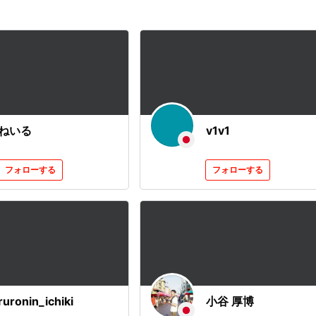
ねいる
v1v1
フォローする
フォローする
ruronin_ichiki
小谷 厚博