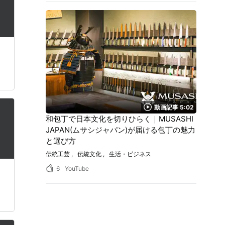
動画記事 5:02
和包丁で日本文化を切りひらく｜MUSASHI
JAPAN(ムサシジャパン)が届ける包丁の魅力
と選び方
伝統工芸
伝統文化
生活・ビジネス
6
YouTube