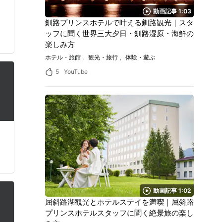
動画記事 1:03
釧路プリンスホテルで叶える釧路観光｜スタ
ッフに聞く世界三大夕日・釧路湿原・海鮮の
楽しみ方
ホテル・旅館
観光・旅行
体験・遊ぶ
5
YouTube
動画記事 1:02
屈斜路湖観光とホテルステイを満喫｜屈斜路
プリンスホテルスタッフに聞く絶景旅の楽し