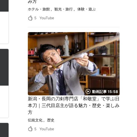
み方
ホテル・旅館
観光・旅行
体験・遊ぶ
5
YouTube
動画記事 15:58
新潟・長岡の刀剣専門店「和敬堂」で学ぶ日
本刀｜三代目店主が語る魅力・歴史・楽しみ
方
伝統文化
歴史
5
YouTube