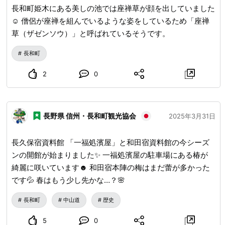
長和町姫木にある美しの池では座禅草が顔を出していました
☺️ 僧侶が座禅を組んでいるような姿をしているため「座禅
草（ザゼンソウ）」と呼ばれているそうです。
長和町
2
0
長野県 信州・長和町観光協会
2025年3月31日
長久保宿資料館 「一福処濱屋」と和田宿資料館の今シーズ
ンの開館が始まりました✨ 一福処濱屋の駐車場にある椿が
綺麗に咲いています☻ 和田宿本陣の梅はまだ蕾が多かった
です💦 春はもう少し先かな…？🌸
長和町
中山道
歴史
5
0