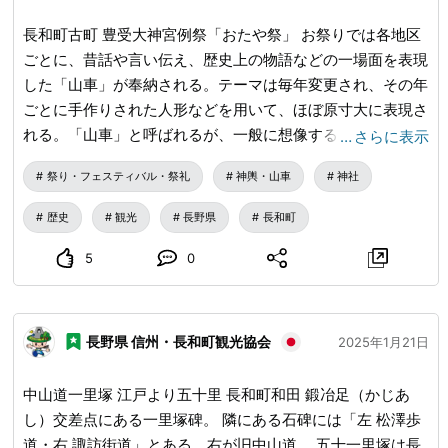
長和町古町 豊受大神宮例祭「おたや祭」 お祭りでは各地区
ごとに、昔話や言い伝え、歴史上の物語などの一場面を表現
した「山車」が奉納される。テーマは毎年変更され、その年
ごとに手作りされた人形などを用いて、ほぼ原寸大に表現さ
れる。「山車」と呼ばれるが、一般に想像する曳いたり担い
…
さらに表示
だりするものではなく、神社周辺5か所の舞台に創り上げる
祭り・フェスティバル・祭礼
神輿・山車
神社
「置き山（飾り山）」である。周囲の景色と同化し、その物
語の中に入り込んだかのような気分にさせてくれる。 今年
歴史
観光
長野県
長和町
（2025年）は 「分福茶釜 綱渡り」「道成寺 大蛇になった
乙女」「九尾の狐（玉藻前）伝説」「忠臣蔵 討ち入り」
5
0
「信濃路を行く黄門一行」の5場。 毎年1月14日・15日に開
催され、神社では遷霊祭、浦安の舞奉納、やながと不動太鼓
の奉納演奏などが行われる。神社周辺には屋台が並び、夜に
長野県 信州・長和町観光協会
2025年1月21日
は花火が打ち上がる。
中山道一里塚 江戸より五十里 長和町和田 鍛冶足（かじあ
し）交差点にある一里塚碑。 隣にある石碑には「左 松澤歩
道・右 諏訪街道」とある。右が旧中山道。 五十一里塚は長