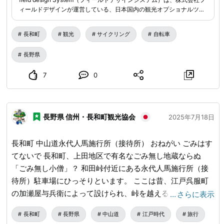
ィールドデザインが運営している、日本国内の観光オプショナルツア
ー・体験プログラムの検索・予約サイトです。
長和町
観光
サイクリング
自転車
長野県
7
0
長野県 信州・長和町観光協会
2025年7月18日
長和町 中山道永代人馬施行所（接待所） おねがい ごみはす
てないで 長和町、上田地区で有名なごみ無し地蔵ならぬ
「ごみ無し小僧」？ 和田峠付近にある永代人馬施行所（接
待所）駐車場にひっそりといます。 ここは昔、江戸呉服町
の加瀬屋与兵衛によって設けられ、峠を越える旅の難儀を減
…
さらに表示
らすため、人馬に無料で粥や焚火、飼葉などが提供されたと
長和町
長野県
中山道
江戸時代
旅行
いわれます。 #長和町 #長野県 #中山道 #和田宿 #永代人馬