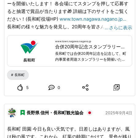
ーを開催いたします！ 各会場にてスタンプを押して応募す
ると抽選で賞品が当たります🎁 詳細は下のサイトをご覧く
ださい！(長和町役場HP)
www.town.nagawa.nagano.jp
...
長和町の様々な魅力を発見し、20周年を皆さんで祝福して
…
さらに表示
楽しみましょう！ たくさんのご応募お待ちしています✨
www.town.nagawa.nagano.jp
合併20周年記念スタンプラリーについて|長和町公式ホームページ
長和町では合併20周年記念を記念して、町
内事業者周遊スタンプラリーを開催いたし
ます。各会場にてスタンプを押して、5個以
上押して応募すると抽選で賞品が当たりま
長和町
す。さらに10個のスタンプで豪華賞品が当
たります。長和町の様々な魅力を発見し、
5
0
20周年を皆さんで祝福して楽しみましょ
う！たくさんのご応募お待ちしています。
長野県 信州・長和町観光協会
2025年9月4日
長和町 田園 今日も良い天気です。日差しはありますが、風
は秋の風です。これから、紅葉の時期にかけて、景色が移り