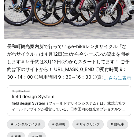
長和町観光案内所で行っているe-bikeレンタサイクル「な
がわサイクル」は４月12日(土)から今シーズンの貸出を開始
します🚴✨ 予約は3月12日(水)からスタートしてます！ ご予
約は下のサイトから！ URL_MASK_0_END 〇受付時間 9：
30～14：00 〇利用時間 9：30～16：30 〇貸出場所 長和町
…
さらに表示
観光案内所(長野県小県郡長和町古町2424-19)
fd-system.tours
field design System
field design System（フィールドデザインシステム）は、株式会社フ
ィールドデザインが運営している、日本国内の観光オプショナルツア
ー・体験プログラムの検索・予約サイトです。
レンタルサイクル
長和町
サイクリング
自転車
観光
旅行