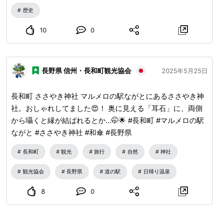
施行所 #ごみ無し地蔵
歴史
10
0
長野県 信州・長和町観光協会
2025年5月25日
長和町 ささやき神社 マルメロの駅ながとにあるささやき神
社。おしゃれしてました😍！ 奥に見える「耳石」に、両側
から囁くと縁が結ばれるとか…🤭🌟 #長和町 #マルメロの駅
ながと #ささやき神社 #和傘 #長野県
長和町
観光
旅行
自然
神社
観光協会
長野県
道の駅
日帰り温泉
8
0