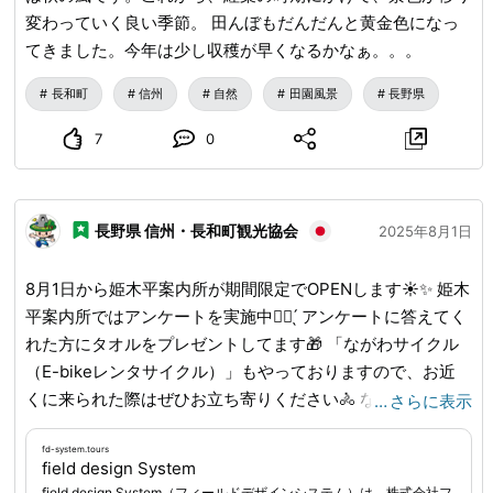
変わっていく良い季節。 田んぼもだんだんと黄金色になっ
てきました。今年は少し収穫が早くなるかなぁ。。。
長和町
信州
自然
田園風景
長野県
7
0
長野県 信州・長和町観光協会
2025年8月1日
8月1日から姫木平案内所が期間限定でOPENします☀️✨ 姫木
平案内所ではアンケートを実施中✍🏻 ̖́ アンケートに答えてく
れた方にタオルをプレゼントしてます🎁 「ながわサイクル
（E-bikeレンタサイクル）」もやっておりますので、お近
くに来られた際はぜひお立ち寄りください🚴 ながわサイク
…
さらに表示
ル申込👇 URL_MASK_0_END ≪住所≫ 長和町大門3515－72
㈲姫木の森 売店内 ≪期間≫ 2025年8月1日~8月31日 (8月
fd-system.tours
field design System
23日はお休みです) ≪営業時間≫ 10:00-16:00
field design System（フィールドデザインシステム）は、株式会社フ