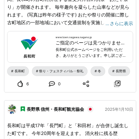
り」が開催されます。 毎年趣向を凝らした山車などが見ら
れます。 (写真は昨年の様子です) おたや祭りの開催に際し
古町地区の一部地域において交通規制を実施します。 ま
…
さらに表示
た、お車で参拝される皆様におかれましては臨時駐車場をご
利用ください。 詳細は下記の長和町役場HPをご覧くださ
www.town.nagawa.nagano.jp
ご指定のページは見つかりませんでした|長和町公式ホームページ
い。 URL_MASK_0_END
長和町公式ホームページをご利用いただ
き、ありがとうございます。申し訳ござい
ませんが、リクエストされたページのURL
が見つかりません。検索でお探しのページ
長和町
祭り・フェスティバル・祭礼
冬
長野県
が見つからない場合は、恐れ入りますが以
下のリンクからお探しください。
6
0
長野県 信州・長和町観光協会
2025年1月10日
長和町は平成17年「長門町」と「和田村」が合併し誕生し
た町です。 今年20周年を迎えます。 消火栓に残る歴