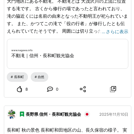
大門地区にある不動滝。 不動滝とは 大茂沢川の上流に位置
する滝です。 古くから修行の場であったと言われており、
滝の脇近くには名前の由来となった不動明王が祀られていま
す。 また、かつてこの滝で「役の行者」が修行したとも伝
えられていてたそうです。 周囲には切り立った岩場や樹木
…
さらに表示
があり四季折々の情景を見ることができます。 不動滝につ
いて(長和町観光協会HP)
www.nagawa.info
...
※道中に鹿よ
www.nagawa.info
けゲートがありますので忘れずに開閉をお願いします。 ※熊
不動滝｜信州・長和町観光協会
鈴の準備もお願いします。 ※冬季は４WD＋スタッドレスタ
イヤ必須。
長和町
自然
8
0
長野県 信州・長和町観光協会
2025年11月10日
長和町 秋の景色 長和町和田地区の山、長久保宿の様子。 実