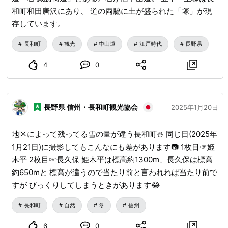
和町和田唐沢にあり、 道の両脇に土が盛られた「塚」が現
存しています。
長和町
観光
中山道
江戸時代
長野県
4
0
長野県 信州・長和町観光協会
2025年1月20日
地区によって残ってる雪の量が違う長和町⛄ 同じ日(2025年
1月21日)に撮影してもこんなにも差があります📷 1枚目☞姫
木平 2枚目☞長久保 姫木平は標高約1300m、長久保は標高
約650mと 標高が違うので当たり前と言われれば当たり前で
すが びっくりしてしまうときがあります😂
長和町
自然
冬
信州
6
0