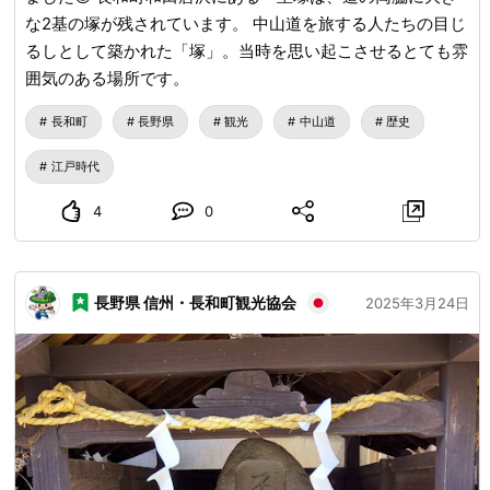
な2基の塚が残されています。 中山道を旅する人たちの目じ
るしとして築かれた「塚」。当時を思い起こさせるとても雰
囲気のある場所です。
長和町
長野県
観光
中山道
歴史
江戸時代
4
0
長野県 信州・長和町観光協会
2025年3月24日