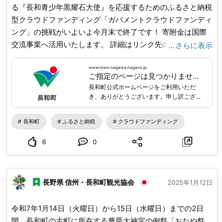
る『長和青少年黒耀石大使』を応援するためのふるさと納税
型クラウドファンディング「ガバメントクラウドファンディ
ング」の挑戦がいよいよ今月末で終了です！ 寄附金は国際
交流事業へ活用いたします。 詳細はリンク先のURLから！
…
さらに表示
この活動への支援をよろしくお願いいたします。
URL_MASK_0_END
www.town.nagawa.nagano.jp
ご指定のページは見つかりませんでした|長和町公式ホームページ
長和町公式ホームページをご利用いただ
き、ありがとうございます。申し訳ござい
ませんが、リクエストされたページのURL
が見つかりません。検索でお探しのページ
長和町
ふるさと納税
クラウドファンディング
が見つからない場合は、恐れ入りますが以
下のリンクからお探しください。
6
0
長野県 信州・長和町観光協会
2025年1月12日
令和7年1月14日（火曜日）から15日（水曜日）までの2日
間、長和町の古町に所在する豊受大神宮の例祭「おたや祭