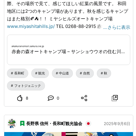
際、その場所で見て、感じてほしい紅葉の風景です。 和田
地区には2つのキャンプ場があります。秋を感じるキャンプ
はまた格別🍂⛺！！ ミヤシヒルズオートキャンプ場
www.miyashitahills.jp
/
TEL 0268-88-2915 赤倉の森オート
…
さらに表示
キャンプ場
akakuranomori.sakura.ne.jp
/
TEL 0268-88-
3126 中山道和田宿、長久保宿もこの時期はとても風情があ
akakuranomori.sakura.ne.jp
ります。ぜひお越しください😊❤️
赤倉の森オートキャンプ場 – サンショウウオの住む川のせせらぎを聞きながら森の中でアウトドアライフ
長和町
観光
中山道
自然
秋
フォトジェニック
8
0
長野県 信州・長和町観光協会
2025年9月6日