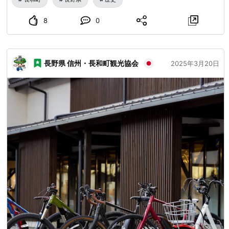
り、とびあがって喜んだおじいさんは家宝のお椀をお供えし
ました👏 当時、反対の言葉を使うならわしがあり「きかず
8
0
道祖神」と呼ばれるようになりました。 ホロっときてしま
いそうなむかし話ですね。。😊🌈
長野県 信州・長和町観光協会
2025年3月20日