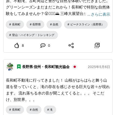
原、不動滝、古町周辺と豊かな自然を体験いただきました。
グリーンシーズンまだまだこれから！長和町で特別な自然体
験をしてみませんか？😮🚵‍♂️⛺🌄 三峰大展望台から見る美ヶ
…
さらに表示
原 三峰大展望台から見る日本アルプス
長和町
長野県
自然
ビーナスライン（長野県）
登山・ハイキング・トレッキング
8
0
長野県 信州・長和町観光協会
2025年5月6日
長和町不動滝に行ってきました！ 山桜がはらはらと舞う山
道を登っていくと、滝の存在を感じさせる巨大な岩々が現れ
ます。 流れ落ちる水の音が聞こえてくると。。。 そこだ
け、別世界。。。
長和町
自然
滝