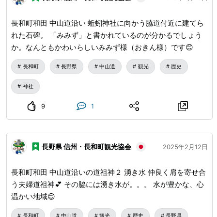
長和町和田 中山道沿い 蚯蚓神社に向かう脇道付近に建てら
れた石碑。 「みみず」と書かれているのが分かるでしょう
か。なんともかわいらしいみみず様（おきん様）です😊
長和町
長野県
中山道
観光
歴史
神社
9
1
長野県 信州・長和町観光協会
2025年2月12日
長和町和田 中山道沿いの道祖神２ 湧き水 仲良く肩を寄せ合
う夫婦道祖神💕 その脇には湧き水が。。。 水が豊かな、心
温かい地域😊
長和町
中山道
観光
歴史
長野県