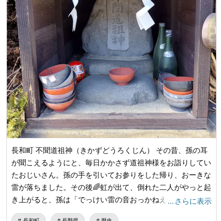
長和町 不聞道祖神（きかずどうろくじん） その昔、孫の耳
が聞こえるようにと、毎日かかさず道祖神様をお詣りしてい
たおじいさん。孫の手を引いてお参りをした帰り、おーきな
雷が落ちました。その後🌈虹が出て、倒れた二人がやっと起
き上がると、孫は「でっけい雷の音おっかねえ」とおじいさ
…
さらに表示
んの足にしがみつきました😮 孫の耳が聞こえるようにな
長和町
長野県
歴史