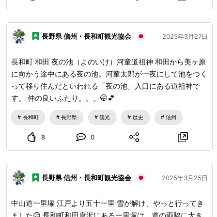
長野県 信州・長和町観光協会
2025年3月27日
長和町 和田 夜の池（よのいけ）河童道祖神 和田から美ヶ原
に向かう途中にある夜の池。河童太郎が一夜にして池をつく
って移り住んだといわれる「夜の池」入口にある道祖神で
す。 仲の良いふたり。。。🤭💕
長和町
長野県
観光
歴史
信州
8
0
長野県 信州・長和町観光協会
2025年3月25日
中山道一里塚 江戸より五十一里 雪が解け、やっと行ってき
ました😊 長和町和田唐沢にある一里塚は、道の両脇に大き