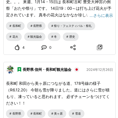
史。。。 来週、1月14・15日は 長和町古町 豊受大神宮の例
祭「おたや祭り」です。 14日19：00～は打ち上げ花火が予
定されています。 真冬の花火はなかなか珍しい！ 良いお天
…
さらに表示
気になりますように🌞
長和町
長野県
祭り・フェスティバル・祭礼
花火
観光協会
冬
歴史
4
0
長野県 信州・長和町観光協会
2024年12月26日
長和町 和田から美ヶ原につながる道、178号線の様子
（R6.12.20） 今朝も雪が降りました。道にはさらに雪が積
もり、凍っていると思われます。 必ずチェーンをつけてく
ださい！！
長野県
長和町
美ヶ原
雪道