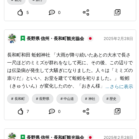
5
0
長野県 信州・長和町観光協会
2025年2月28日
長和町和田 蚯蚓神社 「大雨が降り続いたあとの大水で長さ
一尺ほどのミミズが群れをなして死に、その後、この辺りで
は伝染病が発生して大騒ぎになりました。人々は「ミミズの
祟りだ」といい、お堂を建てて蚯蚓を祀りました。」 蚯蚓
（きゅういん）が変化したのか、「おきん様」と呼ばれてい
…
さらに表示
ます。 みみずのふぉるむが。。。😘
長和町
長野県
中山道
神社
歴史
7
0
長野県 信州・長和町観光協会
2025年2月28日