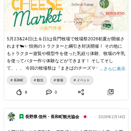
5月23&24日(土＆日)は長門牧場で牧場祭2026初夏が開催さ
れます🐄✨ 恒例のトラクターと綱引き対決開催！ その他に
もトラクター遊覧や模型牛を使った乳絞り体験、牧場の牛乳
を使ってバター作り体験などができます！ そしてそし
て、、、 今回の牧場祭は『まきばのチーズマーケット
…
さらに表示
2026』も同時開催✨ ○出店チーズ工房○ 🧀アトリエ・ド・
長和町
観光
牧場
イベント
フロマージュ(東御市) 🧀チーズ工房カプレット(上田市) 🧀開
田高原アイスクリーム工房(木曽町) 🧀ボスケソ・チーズラボ
8
0
(佐久市) 🧀チーズの樹(佐久市) 🧀長門牧場(長和町) 時間
➡10：00～16：00 会場➡長門牧場(長野県小県郡長和町大門
3539－2) ぜひお越しください🙌
長野県 信州・長和町観光協会
2026年2月14日