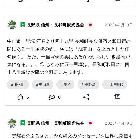
長野県 信州・長和町観光協会
2025年1月19日
中山道一里塚 江戸より四十九里 長和町長久保宿と和田宿の
間にある一里塚跡の碑。 横には「浅間山」を上五とした俳
句碑も。 ただ、一里塚碑の奥にあるかわいらしい🏠建物が
気になる。。。🙄 ちなみに五十里塚は、長和町和田に。四
十八里塚はお隣の立科町にあります。
長和町
中山道
観光
長野県
江戸時代
6
0
長野県 信州・長和町観光協会
2025年1月19日
「黒耀石のふるさと」から縄文のメッセージを世界に発信す