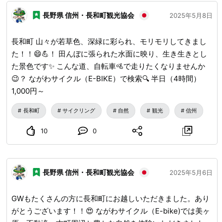
長野県 信州・長和町観光協会
2025年5月8日
長和町 山々が若草色、深緑に彩られ、モリモリしてきまし
た！！😄💪！ 田んぼに張られた水面に映り、生き生きとし
た景色です✨ こんな道、自転車🚵で走りたくなりませんか
😉？ ながわサイクル（E-BIKE）で検索🔍 半日（4時間）
1,000円～
長和町
サイクリング
自然
観光
信州
10
0
長野県 信州・長和町観光協会
2025年5月6日
GWもたくさんの方に長和町にお越しいただきました。あり
がとうございます！！😍 ながわサイクル（E-bike)では美ヶ