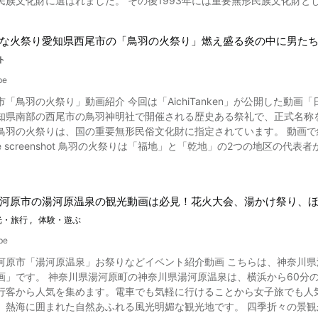
民族文化財に選ばれました。 その後1993年には重要無形民族文化財と
て無形文化遺産への登録がされました。 宮古島・島尻パーントゥとサトゥプナハ 画像引用 :YouTube screenshot パ
。 たとえば、「あかべこ」や「開運撫牛（なでうし）」。 どちらも幸
語源は宮古島の歴史書「宮古島庶民史」によれば、食むという意味のパ
つつあります。 福満虚空蔵菩薩圓蔵寺の境内にも牛の像が祀られており、幸
な火祭り愛知県西尾市の「鳥羽の火祭り」燃え盛る炎の中に男た
神という意味があります。 宮古島島尻のパーントゥ祭りは毎年3回行わ
る伝統行事「七日堂裸詣り」紹介まとめ 古くから伝わる伝説から始まっ
ト
・サトゥプナハ、もしくはパーントゥ・プナハと呼ばれます。 例年の開
セスも良く、一般参加も可能なので、この動画で七日堂裸詣りに魅力を感じられた方は一度体験
も似たパーントゥは、親パーントゥ、中パーントゥ、子パーントゥの三
】七日堂裸詣り - 赤べこ伝説発祥の地 会津やないづ。 https://aizu-
be
0:06よりご覧になることができます。 選ばれた3人はシイノキカズラという蔦草を身に着け、産まれ泉という意味のン
m/event/nanoka-do/
「鳥羽の火祭り」動画紹介 今回は「AichiTanken」が公開した動画「
いう井戸の底に溜まった泥を全身に塗って現れます。 このンマリガー
知県南部の西尾市の鳥羽神明社で開催される歴史ある祭礼で、正式名称を
つけて回ります。 子どもたちは号泣、絶叫し、泥の臭いは数日取れないほど
りは、国の重要無形民俗文化財に指定されています。 動画で紹介されている鳥羽の火祭りとはどんなイベント？ 画像引
生がご覧になれます。 時には1:27からご覧になれるようにパトカーにも構わず泥を塗るの
地」の2つの地区の代表者が巨大な松明「すずみ」に点火して、その燃え具合で一年の天
れ、泥を塗ることで悪霊
作物の出来を占うという伝統のお祭りです。 地区代表の神男は25歳の
息災の印を付けてもらえると喜ばれています。 村をあげて鬼ごっこの
水を浴びて心身を清める斎戒沐浴（さいかいもくよく）をして神事に備
ている村人を見ると、このお祭りの素晴らしさがわかります。 しかし近年では汚されてしまうというクレームやトラブルによ
ます。 前年の神男はゆすり棒の操作を手伝うなど神男の面倒を見ます。 鳥羽の火祭りでは、神男は高さ5メートル
危機にも追いやられました。 パーントゥは島民、観光客はおろか女性、
河原市の湯河原温泉の観光動画は必見！花火大会、湯かけ祭り、
火します。 その後神男や奉仕者たちは炎に飛び込み神木や十二縄を取り
を祈る伝統行事としての矜持であり、それを受け入れることができる人が訪
や）をどんどん落とします。 すずみ掛けられた棒に上り燃え盛る炎を落とす様子は
光・旅行
体験・遊ぶ
れになることを覚悟して行きましょう。 もっとパーントゥについて知りたいという人に
はしごから飛び降りる様子から「ネコ」とも呼ばれます。 鳥羽の火祭
市総合博物館という施設があります。 こちらではパーントゥの歴史や
be
と言われています。 また、神事に使った竹で箸を作り食事をすると歯の病にかからない
をつけて記念撮影をすることもできます。 この仮面は百年以上前に宮
河原市「湯河原温泉」お祭りなどイベント紹介動画 こちらは、神奈川
火祭りが開催される西尾市には吉良温泉や西尾市塩田体験館などの見どころがあります。 ま
画」です。 神奈川県湯河原町の神奈川県湯河原温泉は、横浜から60分
な芸術が出迎えてくれる佐久島も人気の観光スポットです。 西尾市に
らではのユニークな文化は多くの観光客にも人気です。 Tシャツなどのグッズも販売されており町おこしに貢献しています。
から人気を集めます。電車でも気軽に行けることから女子旅でも人気のスポットです。 湯河原温泉は
知県のローカルニュース「キャッチ」をはじ
感じに島尻へぜひ泥まみれになりに訪れてみてはいかがでしょうか。 【トリップアドバイザー】宮古
、熱海に囲まれた自然あふれる風光明媚な観光地です。 四季折々の景
イトや観光情報誌で紹介されます。 日本国内で迫力のある祭りに興味
w.tripadvisor.jp/Tourism-g680765-Miyakojima_Okinawa_Prefecture-V