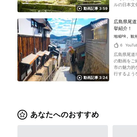
ルの日本文化
輿とキリコ（巨大灯
動画記事 3:59
自然が楽しめる大分県国
です。 動画
本の伝統文
「恋路火祭り」「
広島県尾道
さまざまな
真：輪島・朝市 石川県能登町にはまだまだたくさんの観光スポットがあります。 標高543.6m、奥能登で
挙紹介！
す。 社会の中で生きていると、どうしても心が病んでしまったり、落ち込んでしまったりということがありますよね？そのようなときに、国東市
森林浴を楽
の歴史ある寺院での座禅体験はおす
地域PR
観
や果物など
では0:33よ
ている「見
6
YouTu
楽しめる 写真：関サバ 大分県国東市は瀬戸内海に面した場所なので、海の幸が豊富です。 太平洋の温かい海水と瀬戸内海の栄養豊富な海水の影
しい洞穴「
広島県尾道市
響を受けた海域であ
「真脇遺跡
の動画をご紹介します。 こちらの3分半ほどの動画では、尾道三山
も美味。 豊後水道
などがあります。
市の魅力的
育てられた
けないのが
行するような気分で、動画を楽し
されています。 大分県国東市へ
せた「ハン
動画記事 3:24
市には、日
国東市では
た香箱ガニ
金堂、三重塔
す。 また、アートの
が多数あります。 石川県能登町のホテル＆宿泊情報 日本有数の観光都市としても知られる石
観を堪能し
ます。 七島藺は、
人気の旅館があります。 また金沢周辺エリアには高級シティホテル
海道、遠く因島や生口島までを
美しい工芸品なので、気
施設が海岸線のキャ
ら、動画の
はおすすめ
路の弁天島 世界がうらやむ日本の観光地、それが石川県能登町エリアです。 田舎の暮らしを満喫している人の目線で作成されたこの動画では、
（そうらい
あなたへのおすすめ
はぜひ観光してみてください！ 「Kunisaki City Tou
様々な石川県能
の2:08からは
は、日本文
賀百万石と
さんの旅人
となっているのでお見逃しなく！ 【公式ホームページ】大分県国
ドライブウ
きます。 広島県尾道市の観光イベントも要チェック！ 写真：尾道の花火大会 広島県尾道市周辺には、住民が一丸となって盛り上がる、さまざま
イザー】大分県国東市
ームページ】石川県能