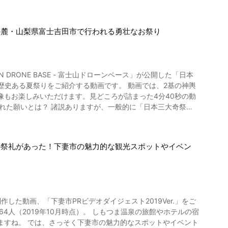
尾市に足を運んでみるのもおすすめです。 ◆鳥羽の火
８９ 【交通アクセス】名鉄蒲郡線「三河鳥羽」駅下車。 徒歩約
羽の火祭り、初
の麓・山梨県富士吉田市で行われる勇壮なお祭り
日）に行われました。 五所神社から桜木公園ま
.ne.jp/~toba-shinmeisha/ 【トリップアド
寺にて土肥祭も行われます。 温泉地ならではのお
005852-Reviews-Toba_Shinmeisha_Temple-
う温泉街ならではの祭礼。動画の0:27よりご覧になれます。
めがけて勢いよくお湯を浴びせます。江戸時代に献湯神輿の安
もお楽しみいただけます。見どころが詰まった4分40秒の動
で美しい光を放ち、幻想的な光景を作り出します。 勇壮な
火と打上げ花火が楽しめます。 遠州手筒花火の数は約100本、
して山梨県富士吉田市「吉田の火祭り」の３つといわれていま
公園で打上げられる花火は、日本一間近で見られる打上げ花火
す。富士山登山客の安全と富士山噴火を鎮めるための願いが込められ
の祭礼があった！下妻市の魅力的な観光スポットやイベン
が美しいことから四季彩のまちとも呼ばれる湯河原温泉では、年
を演出してくれますよ。 動画では3:04より紹介されていま
いう説や、浅間神社の御祭神である木花開耶姫が身の証をたて
河原温泉の名所
した動画、「下妻市PRビデオダイジェスト2019Ver.」をご
の見どころは？
でホタルを見ることもできますよ。秋には万葉公園や五所神社を
ますね。 では、さっそく下妻市の魅力的なスポットやイベント
を渡御し、最終的に浅間神社へと向かいます。 こちらは動画の
原温泉エリアにはインスタ映えスポットもいっぱい！ 湯河