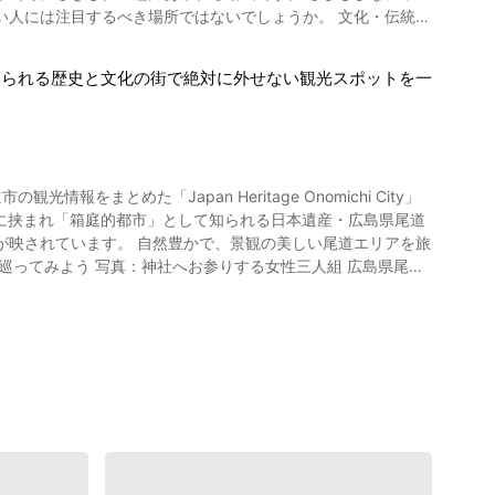
注目するべき場所ではないでしょうか。 文化・伝統・
あばれ祭」
てもらいます。 他にも石川県能登町には
、「仏教文化」も日本の魅力ある文化です。 大分県国東市では
の観光スポット紹介 写
じられる歴史と文化の街で絶対に外せない観光スポットを一
摩焚きは、とても神聖な雰囲気が漂い、気持ちが引き締まりま
は国の有形文化財に指定された「能登の鳥居醤油店」、海の恵み
た岩はまるで軍艦のようにみえる景観から「軍艦島」とも言われ
うか。 大分県国東市は日本のグルメを
ライブウェイ」、長い年月をかけて波が侵食して作り出した珍
している水族館「のとじま水族館」、「禄剛崎」「九十九湾」
まとめた「Japan Heritage Onomichi City」
サバなど
園」「コンセールのと」「真脇遺跡」「能都健民テニスコート」
で
に訪れた際に忘れてはい
が映されています。 自然豊かで、景観の美しい尾道エリアを旅
の1：25よりとても美味しそうな大分県国東市のグルメが紹介
気は全国区の「金沢カレー」、オムライスの上に魚のフライを乗
尾芭蕉が称賛した「小松うどん」、地元橋立漁港で水揚げされ
れている歴史ある、浄土寺本堂や多宝塔、西國寺仁王門や西國寺
東市のモノづくりやアート活動をする人の交流の場になっていま
スイーツ「加賀パフェ」などは、一度は食してみたい絶品料理
色普賢延命像も見逃せません。 尾道市の美しい景
台へ。 高台からは尾道市の景勝や、気候の穏やかな、しまなみ
ない
能登町恋
しい景色の、みはらし亭や風情ある旧福井邸の庭園、爽籟軒庭園
別宮社なども日本の歴史や文化を感じられます。 気になる方
ご当地グルメを楽しめるカフェもたくさんありますよ。 動画
石川県能登町では、太古の歴史、加
て知られ、昔からたく
も紹介されています。 この記事では紹介しきれない情報が満載
資源や農業資源などの環境先進地、また世界でも珍しい砂浜の
瀬戸内に浮かぶ、人気の観光スポットである因島へ行くことがで
のが、ここ「心のふるさと 能登町」のです。 【公式ホ
Prefecture_Kyushu-Vacations.html
ホームページ】能登町観光ガイド-能