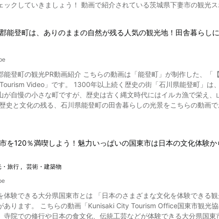
で紹介されている茨城県下妻市の観光スポット 写真：筑波山とポピー 茨城県下妻市を観光するのな
1:00からご覧になれるように富士山を模した形となっています。 高さ約3メートルの
ポロ荘には、みかんが浮かぶお風呂があります。 万葉公園で足湯に浸か
やあじさい、フラワーゾーンのポピーといったインスタ映えする花々の
松明に火が灯される「松明の点火」は、最大の見どころです。 動画の1:54からは、松明（たいまつ）への点火の様子がご覧い
施設を訪れてみましょう。 また、湯河原にはラーメン好きの間で「ラ
景は必見。 ほかに薬王寺や光明寺、林翁寺、富士神社、宗任神社、長塚節生家なども興味深い穴場観光名所で
くさんの松明に火が灯ると、まるで街全体が火の海と化したような幻想的な情景が広がります
でランチもいいですね。 神奈川県湯河原温泉紹介まとめ 湯河原温泉は、古き良き日本文化を堪能できる魅力的な
郡能登町は、ありのままの自然が残る人気の観光地！田舎暮らし
の0:24から紹介されている筑波サーキットのカーレースや、0:37から紹
アクセスのほか、周辺には臨時駐車場も用意されるので車でも訪れるこ
す。 ホテルや旅館への宿泊だけでなく、関東圏から日帰りできるのも湯
紹介されている茨城県下妻市の盛り上がるイベント 写真：大宝八幡宮 動画の1:42からご覧になれ
まとめ 画像引用 :YouTube screenshot 日本一の山として愛される富士山。 そのふ
ご紹介したような風流な景色や勇壮なお祭りをその目で見てみましょう
下妻市の大宝八幡宮で9月に開催されるタバンカ祭（松明祭）は、奇祭と
る祭に多くの人が訪れることからも、富士山は日本国民にとても愛されているというこ
be
れていました。神奈川県の湯河原温泉に観光で訪れる際には、湯河原温
て、馬や神輿の渡御も行なわれ、盛り上がります。 ほかにも下妻祭りやイルミネーションの催し、下妻市花火大会や節分の
なって、日本三大奇祭にも数えられる勇壮でダイナミックな秋祭りの風情を堪能してみてく
ててみてはいかがでしょうか。 楽しみ方は千差万別！地図を片手に湯河原温泉旅行を満
能登町の観光PR動画紹介 こちらの動画は「能登町」が制作した、「【石川県能登町
、季節ごとに賑やかな祭礼が開催されています。 下妻市民文化会館や市
宮冨士浅間神社 【トリップアドバイザー】吉田の火祭り
ームページ https://www.town.yugawara.kanagawa.jp/ 【公式ホームページ】湯河原温泉 公式観光サイト「横浜から60
。 1300年以上続く歴史の街「石川県能登町」は、富山湾に面する内浦の柔和な海岸線と、貴重な古代のブナ林
ージソング「パプリカ」を耳にする機会も多いですよ。 動画で紹介されている茨城県下妻市のご当地グルメ 画像引
tps://www.yugawara.or.jp/
山が自慢の小さな町ですが、歴史は古く縄文時代にはイルカ漁で栄え、
妻市の絶品グルメが紹介されています。 下妻市へ観光旅行に行くのなら、道の駅しもつま
史と文化の残る、石川県能登町の田舎暮らしの光景をこちらの動画でお楽しみください。 日本が誇る
鮮、地ビールを購入したり、名物の納豆や梨などを味わったりしたいで
遺産とは世界的に重要
ャラ「シモンちゃん」が注目を集める魅
的な農林水産業を営む地域を国際連合食糧農業機関が認定する制度です。 
。 ご紹介した動画を見て茨城県下妻
認定を受けています。 特に輪島の白米千枚田は、能登の里山里海の代表的な棚田とし
、ぜひ観光旅行に出かけてみてくださいね。 【公式ホームページ】下妻市 市役所ホームページ
市を120％満喫しよう！魅力いっぱいの国東市は日本の文化体験
:YouTube screenshot 動画で紹介されている美しい日本の原風景がそこかしこに残された、石川
lg.jp/ 【公式ホームページ】日本の奇祭神事「タバンカ祭」大宝八幡宮」に６００年伝わる神事：茨城県下妻市
観光名所をご紹介します。 動画の1:05から紹介されている、奥のと
.daiho.or.jp/torch-festival.html
「道の駅 桜峠」。 この道の駅から珠洲方面へ向かう約4キロの区間に、約4万の本
光・旅行
芸術・建築物
植えられた「サルビアロード」があります。 動画でも真っ赤に咲いたサルビアをご覧
be
は、カップルで鳴らすと幸せが訪れるといわれる「幸せの鐘」があり、
を体験できる大分県国東市とは 「日本のさまざまな文化を体験できる観
ルーベリー狩りやイチゴ狩りを体験する
ります。 こちらの動画「Kunisaki City Tourism Office国東
大のぼりと5色の吹き流し、大漁旗を上げた船が隊列
、寺院での修行や日本の食文化、伝統工芸などが体験できる大分県国東市（くにさ
りで、石川県の無形民族文化財に指定されています。 2:51から紹介されているのは「袖キリコ祭り」「こざれ祭り」で、神