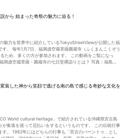
説から 始まった奇祭の魅力に迫る！
を世界中に紹介しているTokyoStreetViewが公開した福
んこくぞう
るため、多くの方が参加されます。 この動画をご覧になっ
のぼります。 歴史ある福満虚空蔵菩薩圓蔵
ての会津地方では悪病が流行り、多くの死者が出ました。 そ
！変装した神から笑顔で逃げる南の島で感じる奇妙な文化を
くなる」というお告げを受けました。 そして、長老は会津地方
。 弥生姫はなんとか龍神の玉を手に入れて菩薩に献上すると、
で無病息災と1年の幸福を祈
ld cultural heritage」で紹介されている沖縄県宮古島
を巡って厄払いをするというものです。 この伝統行事
説と同じように、大鰐口へとよじのぼっていきます。 こちらは
す。 1982年にはどちらの行事も「宮古のパーントゥ」とし
鼓舞します。 会津柳津に伝わる民芸品の