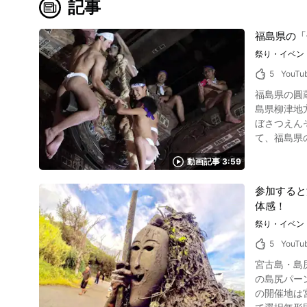
記事
福島県の「
祭り・イベン
5
YouTu
福島県の圓蔵
島県柳津地方の福満
ぼさつえん
て、福島県の歴史ある七
柳津町・福満虚空蔵菩薩圓蔵寺 七日堂裸詣りは福島県
動画記事 3:59
尊は福満虚空藏
寺で七日堂
参加すると
の時、一人
体感！
で最も美し
瞬く間に悪病が消え去りました。 しかし、そこか
祭り・イベン
ている1月7日
5
YouTu
願 画像引用 :YouTube screenshot 今では毎年1月7日に伝統行事として行われ、全国各地から約300人が見学に訪れます。 さらに、一般参加も可
宮古島・島尻
能で、無病息災や一
の島尻パーン
男衆が菊光
の開催地は
動画の0:0