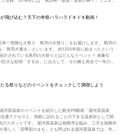
して登録、2018年には「来訪神・仮面・仮装の神々」でユネス
運、開運をもたらすと言われており、県民はもちろん、国内外
ーンに人という意味のピトゥが合わさったものとされており、
運をもたらす牛として周知されています。 福島県に古
ちが飛び込む？天下の奇祭ハラハラドキドキ動画！
れるイベント「サトゥプナハ（里願い）」の3回目に行われ、
た七日堂裸詣り。 毎年1月7日になると無病息災、一年の幸福
催時期・開催日程は「旧暦の9月吉日」で10月に行われます。
体の仮装神で、宮古島島尻地区の青年の中から選ばれます。 パ
日本一危険な火祭り 鳥羽の火祭り」をお届けします。 鳥羽の
は、宮島小学校の周辺にあり、パーントゥの中ではこの泥を人や
「鳥羽大篝火」といいます。 約1200年前に始まったという
の臭さです。 動画では0:14より泣き叫ぶ子ども、1:21か
です。 神様との鬼ごっこ、宮古島・島
厄男と決められており、火祭り前には神社にこもり、飲食や行
ように大人も子供も逃げ回る様子は一見恐ろしいですが、泥をつ
えます。 さらに、火祭り当日には奉仕者とともに裸で海に入る
重さ2トンの
子供、警察官、老若男女問わず泥を塗りに来ます。 それが島
ほたる祭りなどのイベントをチェックして満喫しよう
出し神前に供えます。 動画にあるように神男は頭巾をかぶり
れるべきとして未だ続けられています。 画像引
動画の1:23よりご覧なれます。 神男は頭巾や衣
りの煙が多ければその年は雨が多く、竹の爆ぜる音が激しければ
宮古島の歴史を知ることができるほか、パーントゥの仮面がある
とも伝わります。 動画で紹介されている愛
古島の海岸に、クバの葉に包まれて漂着した歴史があるとされて
県湯河原温泉のイベントを紹介した観光PR動画「湯河原温泉
の交通アクセスと、気軽に訪れることのできる温泉街として関
行くのなら、名物グルメの抹茶を使ったスイーツもぜひ味わって
相模湾を臨み、三方を箱根外
島市
観が美しく「四季彩のまち」とも呼ばれる湯河原温泉では、年間
がある方は、ぜひ鳥羽の火祭りの動画をもう一度じっくりチェッ
acations.html