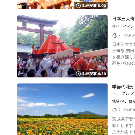
を通して多くのイベントが行なわれ
クしてみてく
動画記事 5:00
します。 動画では数多くのイベントやお祭りを紹介しています。もちろん温泉や自然など年間を通して魅力ある観光スポットですが、この動画で
祭りの会場
紹介されているイベ
10分 【駐車場】あ
日本三大奇
は、「源頼朝
宮まいり、七五三
でを、源頼朝
祭り・イベン
バイザー】鳥羽神明
祭り「湯か
Nishio_Aich
7
YouTu
温泉街の沿
日本三大奇祭の1つ山梨県富士
全祈願のためにお湯をかけ
三奇祭 吉田の火祭り（鎮火祭・すすき祭り）
に行われました。 湯河原のホタル祭り「ほたるの宴」 例年5月下旬から6月中旬にかけて、
を担ぎ練り
ほたる小屋
画をぜひお楽しみください。 日本三大奇祭とは？「吉田
手筒花火も
といわれる
花火師の手
動画記事 4:39
す。 「吉田の火祭り」の正式名称は「鎮火祭」、北口本宮冨士浅間神社と諏訪神社合同で行なわれます。富士山登拝のお山じまいの祭りで、例年
と称されるほどの近さが魅力です。 日程：2024
8月26日・
始まる前には、太鼓演奏もご覧いただ
季節の花が
ています。 「吉田の火祭り」はどんなお祭り？歴史は？ 画像引用 :YouTube screenshot 日本三大奇祭、日本10大火祭りに数えられる吉田の火祭
山、伊豆、
ト、グルメ
り開催中の参拝者は、20万人近く
間を通して多くのイベントが行な
指定されています。 もともと「吉田の火祭り」は、浅間神社ではなく諏訪神社の祭礼
地域PR
観
を山車や色
火を焚いたのが起源と記されています。 
す。日本の夏の風物詩でも
2
YouTu
は諸説あり
点では発表されて
茨城県下妻
るために火が燃え
写真：湯河原梅林 湯河原温泉には、日本の四季の移ろいを感じられるスポットもあります。
紹介します。 茨城県下妻市は、魅力的な観光地や賑やかなイベントも多い人口41,964人（2019年10月時点）。 しもつま温
画像引用 :YouTube screenshot 毎年8月2
は、初春に
泊予約をす
上が出席し
はじめとし