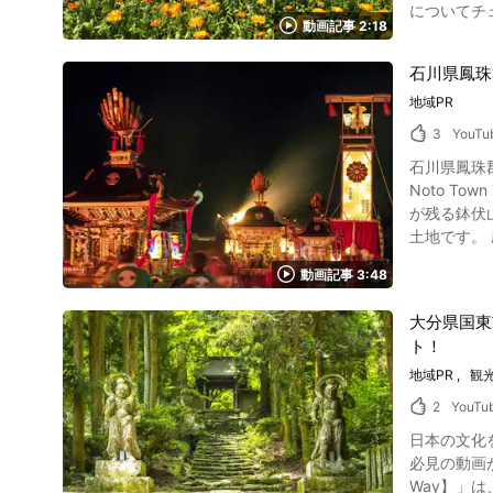
についてチェックしていきましょう！ 動画
0:43からご覧になれます。 2基の大神輿のうち1つは動画の
原温泉のア
動画記事 2:18
ら、菜の花
100本にもおよぶ大
いった穴場
や明空御手植の柊といった自然の絶
ただけます。た
店」があります。地元の人気店
石川県鳳珠
す。 動画
や電車での
観光名所で
地域PR
ヌーなどもぜひ体験してみましょう。 動画で
って訪れるのがおすすめです。 日本三大奇祭「吉田の火祭り」
け、動画で
る、茨城県
もとで行われ
3
YouTu
ードも行わ
あじさい祭りに合わせ
くりとご覧に
上、計画を立
石川県鳳珠郡
豆まきなど
奈川県湯河原町 町役場ホ
Noto Town Tourism Video」です
は、下妻市夏のイメ
分の温泉街」 ht
が残る鉢伏
用 :YouTube screenshot 動画の0:56からは、茨城県下
土地です。 歴
で野菜や海
かけての名所 写真：石川県・白米千枚田 石川県の能登地域は平成23年6月に世界農業遺産の認定を受けました。 世界農業
出になります。 茨城県下妻市のPR動画紹介まとめ 茨城県下妻市は、オオムラサキをイメージしたゆるキ
動画記事 3:48
かつ、伝統
力的なエリア。 イオンをはじめとしたショッピングスポットもあり、観光客にも地元客にも便利に使えます
11の地域が
市が気に入った方は
大分県国東
石川県能登町の観光名所スポット案内 画像引用 
http://www.city.shimotsuma.
ト！
県能登町の
https://www
350mの小さな鉄道です。 動画の1:36からご覧になれるのは
地域PR
観
のサルビアが
2
YouTu
る恋路海岸
日本の文化
ばれています。 石川県能登町はブルーベリーやイチゴの産地で、動画の2:21からご覧になれるように、ブ
必見の動画があ
こともできます。 動画の2:33からは石川県のお祭りが紹介されています。 「とも旗祭り」は
Way】」は
を組んで進む勇壮な祭