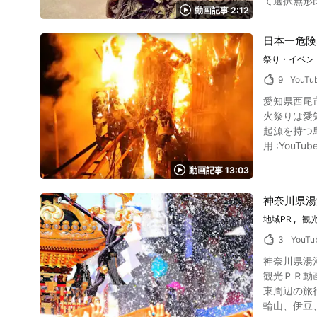
て選択無形
数々 写真：会津柳津の民芸品「赤べこ」 こちらの動画でご覧になれる伝統行事である七日堂裸詣りの他、会津地方には数々の民芸品が人気を集
動画記事 2:12
コの重要無形民族文化財とし
めています
ーントゥの
問わず広まり
日本一危険
お化けや鬼
くから伝わ
祭り・イベン
パーントゥ
を祈願して多くの人が訪れます。 郡山からのアク
なまはげに
してみてはいかがでしょうか。 【公式ホームページ
9
YouTu
ーントゥの姿は動画の中で
yanaizu.co
愛知県西尾市
マリガーと
火祭りは愛
家屋に塗り
起源を持つ鳥羽の火祭
らは逃げる中高
用 :YouTube screenshot 鳥羽の火祭りは「福地」と「乾
尻パーントゥ 画像引用 :YouTube screenshot このような奇妙なお祭りは神様との鬼ごっこといわれるほどに地元に愛さ
候や豊凶、
祓い、無病
動画記事 13:03
動を慎み、
けられて笑顔になっ
禊をして身を清め
って中止の
神奈川県湯
すずみに点
の無病息災
燃える茅（か
地域PR
観
用 :YouTube screenshot 宮古島島尻を訪れる際は泥まみ
装の形や、
は、宮古島
3
YouTu
雷が多くなる
ので、それ
神奈川県湯
知県西尾市のおすすめスポット 写真：佐久島 鳥羽の
います。 宮古島・島尻パーントゥ紹介まとめ 画像引用 :YouTube screenshot いかがでしたか？宮古島・島尻のパーントゥという風習について紹
観光ＰＲ動
た、モダン
介しました。 離島な
東周辺の旅行客
おきましょう。 鳥羽の火祭りの紹介動画まとめ 画像引用 :YouTube screenshot 鳥羽の火祭りは愛
宮古島の文化を
輪山、伊豆
め、情報サ
https://ww