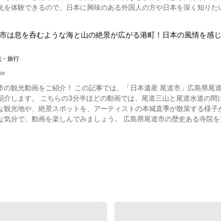
を体験できるので、日本に興味のある外国人の方や日本を深く知りたい人には
篭）が町を練り歩き、夜にはキリコの真上に花火が打ち上がります。 動画の3:11から紹介されているのは「宇出津
東市の魅力をこの動画から堪能してください。 大分県国東市は日本の伝統文化を体験できる 写真：国東半島の両子寺 日
でご覧になれるように神輿を地面に叩きつけたり、川に投げ落としたりして、神様に清め
化といえば「茶道」や「華道」「俳句」などが浮かぶかもしれませんが
にわか祭り」「白丸曳山祭」「柳田大祭」があり、多くの人々を熱狂させます。 石川県能登町のその他
市は息を呑むような海と山の絶景が広がる港町！日本の風情を感
寺院が存在し、修行体験ができます。 山里の静寂の中で行う座禅や護
2番目に高い山で貴重な原始のブナ林で
しむことができる「鉢伏山」、明治41年に建設された土蔵造りの建物
すめですよ。 曹洞宗の泉福寺、瑠璃光寺や天台宗の文殊仙寺、両子寺などの修行道場が人気です。 この動画
光・旅行
能登のグルメが楽しめる「輪島の朝市」、高さおよそ28mの切り立っ
り泉福寺の座禅体験が紹介されています。日本観光の際の貴重な体験になるのではないでしょ
附島」、日本で唯一砂浜をドライブできる珍しい海岸「千里浜なぎさド
be
巌門」、ジンベイザメなど能登半島近海に生息・回遊している魚を展示
の観光動画をご紹介！ この記事では、「日本遺産 尾道市」広島県尾道市の観光情報を
る、豊後水道でとれた魚はとても新鮮で身が引き締まっています。 関アジや銀たちなどの有名なブランド魚やブリ、
縄文館」「石川県柳田星の観察館 満天星」「松波酒造」「柳田植物公
と尾道水道の間に挟まれ「箱庭的都市」として知られる日本遺産・広島県尾道
でとれるプリプリの関アジやブリは刺し身で食べると絶品です。 国東市には桜王豚という豚肉も人気。 ストレスのない状態
 是非石川県能登町に訪れた際には、こちらの観光スポットもお楽しみください。 また、石川県能登町
な観光地や、絶景スポットを、アーティストの本城直季が散策する様子
豚肉はとてもやわらかく、とんかつにして食べるのがおすすめ。 動画内
、ご当地グルメ！ 新鮮な海の幸をたっぷり使った「能登丼」、今や人
んでみましょう。 広島県尾道市の歴史ある寺院を巡ってみよう 写真：神社へお参りする女性三人組 広島県尾道
グルメ旅行もいいですね。 大分県国東市は日本の伝統工芸やアートも盛ん 画像引用 :YouTube screenshot 大分県
トンライス」、コクのあるだしが美味しさの秘密の「金沢おでん」、松
本の風情を感じられるたくさんの寺院があります。 0:52から紹介さ
日本の伝統文化やアートの体験ができます。 涛音寮という場所は、国
を使った「加賀カニごはん」、ヘルシー御膳「白山百膳」、地産地消の
は風情たっぷり。 常称寺や西郷寺本堂、千光寺の阿弥陀三尊像、持光寺の絹本着
発表する場でもあり、さまざまな芸術品を鑑賞できます。 国東地方では、七島藺（しちとうい）という植物も生産されてい
川県には温泉も豊富で、和倉温泉やランプの宿など
たいのなら、千光寺山ロープウェイ（ロープウェー）で千光寺公園展望
３５０年の歴史があり、琉球畳などの丈夫な畳に使われています。 段ボールクラフトもダンボールでできたものとは思え
が多く、観光地などから交通アクセスも良いのでおすすめです。 穴場の宿泊
臨むことができます。 広島県尾道市のおすすめスポットをご紹介！ 写真：尾道の風景 広島県尾道市に泊まるのな
になる方は動画の2:13をチェックしてください。 「大分県国東市」紹介のまとめ 国東市周辺は日本の文化を体験するに
ンプ場です。 野趣あふれる星空キャンプを楽しむことができます。 石川県能登町の紹介まとめ 写真：石川県鳳珠郡
1:36から紹介されているレトロなホテル、西山本館がおすすめ。 美
の場所。 国東市の火祭りであるケベス祭や、国見ふるさと展示館や伊美
けんていえん）もチェックしておきましょう。 尾道市の坂の途中には、
rism Office国東市観光協会」が制作する、「大分県国東市観光PR動画【Kunisaki Way】」で
登町の観光スポットが紹介されています。 あなたはどの観光スポットが気になりましたか？ 
、旧尾道銀行本店や旧尾道商業会議所といった文化的な建物も紹介されています。 広島県尾道市は港町とし
化の紹介以外にも国東市の自然を鑑賞できる絶景エリアやイベントなど
言われた雅な日本の伝統文化、変化の激しい気候によって育まれた水産
が行き来した歴史をもちます。 尾道の向島町から因島大橋を渡れば、
東市 市役所ホームページ https://www.city.kunisaki.oita.jp/ 【トリップアドバ
ェイなどが楽しむことができます。 あなたなりの楽しみ方や過ごし方ができる
 https://www.tripadvisor.jp/Tourism-g1023446-Kunisaki_Oita_
登町 町役場ホームページ https://www.town.noto.lg.jp/www/normal_top.jsp 【公式