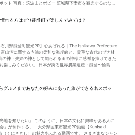
るのも楽しいですね。 特別な思い出を作りたい方はぜひこう
景色をゆったり眺めるのがおすすめ。 見事な無量院の大ケヤキ
ーメンの聖地」として崇められている人気ラーメン店「飯田商
。 日本三大奇祭吉田の火祭りはバス
に憧れる方はぜひ能登町で楽しんでみては？
介されているボルダリング、動画の1:33から紹介されているカ
とができます。 お祭り当日は渋滞が予想されるので、余裕を持
河原温泉エリアの魅力といえます。 湯河原温泉に観光に出か
。 過去には、夜の温泉街を華やかな踊りで練り歩くサンバパレ
して注目を集める人気の火祭りです。 大宝八幡宮では初夏の
とが分かりますね。 ぜひもう一度動画をじっ
泉公式観光サイトで開催イベントやお祭りの日程をチェックの
ださいね。 【公式ホームページ】北口本
喫してください！ 【公式ホームページ】神
観光PR】心あばれる｜The Ishikawa Prefecture
役所周辺でイベントが行なわれることもあります。 お祭りで
山の神・夫婦の神として知られる田の神様に感謝を捧げてきた
世界農業遺産・能登〜輪島に
すね。 ランチタイムにご当地ラーメンを味わうのも素敵な思い
これまで世界21カ国57地域が認定を受けました。 日本では
て注目を集めています。 動画で紹介されている
からグルメまであなたの好みにあった旅ができる名スポッ
トロッコ鉄道「のトロ」は恋路駅から宗玄トンネルまでおよそ
になることができます。 2:05からご覧になれ
奇岩と海に建てられた鳥居があります。 「ラブロード」とも呼
光地を知りたい」 このように、日本の文化に興味がある人に
市観光協会」が制作する、「大分県国東市観光PR動画【Kunisaki
きし）の魅力あふれる動画です。 さまざまなジャン