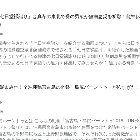
七日堂裸詣り」は真冬の東北で裸の男衆が無病息災を祈願！龍神伝
ト
be
寺で催される「七日堂裸詣り」を紹介する動画について こちらは日本の魅力
虚空蔵菩薩圓蔵寺で催される「七日堂裸詣り」を紹介した動画です。 毎年1月7日、福満虚空蔵菩薩圓蔵寺（ふくま
ぞうじ）で行われる柳津の七日堂裸詣りは1年の幸せと無病息災を祈願す
日堂裸詣りの迫力を体感してみませんか？ 迫力ある奇祭！福満虚空蔵菩薩・圓蔵寺の七日堂裸詣りとは？ 写真：福島県
会津地方柳津町にある福満虚空蔵菩薩圓蔵寺で行われます。 福満虚空蔵菩薩圓蔵寺のご本
尊であり、日本三大虚空蔵尊の一つ。 その歴史は古く大同2年（西暦807年）までさか
裸詣りが行われたのはあるひとつの伝説が由縁と言われています。 かつ
泥まみれ！？沖縄県宮古島の奇祭「島尻パーントゥ」が怖すぎた
の長老が見た夢の中で「龍神の宝照の玉を菩薩に献上すれば、悪病はな
いとされていた弥生姫に龍神の玉を手に入れるように頼みこんだのです
ら、只見川に棲む竜神が玉を奪い返しに来ました。 そこで、一年で龍神が一番静かだと言われ
ト
に信者を募り、大鰐口をめがけて麻縄をよじ登り、龍神から玉を守ったとされています。 七日堂裸詣り
be
パーントゥとは こちらの動画「宮古島・島尻パーントゥ2018 UNESCO Wor
年の幸福を祈願する人も少なくありません。 ※女性は見学のみ 七日堂裸詣りの始まりを鳴らすのは大鐘。 下帯一つの褌姿の
トゥ祭りとは、沖縄県宮古島市の奇祭でお面をつけた来訪神パーントゥが集落
堂（本堂）を目指して113段の石段を駆け巡ります。 そして、当時の伝
宮古島の平野島尻地区と上野野原地区で、それぞれ異なった特徴がありま
3よりご覧になれ、見学者たちは「わっしょい！わっしょい！」の掛け声で縄を登る男衆を