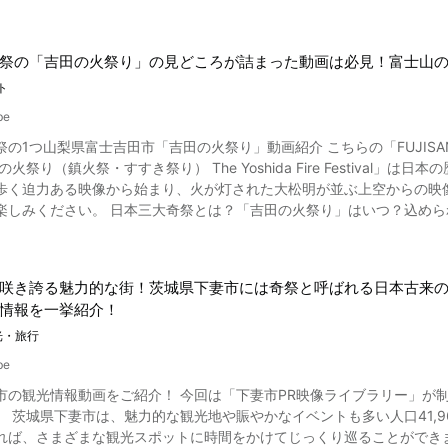
賑わいます。 ここでは日本文化を存分に味わえる、湯河原温泉のおすすめ観光プランやイベント情報をご紹介
ださい。 鳥羽の火祭り当日には屋台や桟敷席（さじきせき）が出るので、西
「鳥羽神明社」案内 【住所】 〒444-0704 愛知県西尾市鳥羽町西迫
ントを目的に湯河原に足を運んでみるのはいかがでしょうか。 湯河原の歴史的な観光イベント「武者行列」 冒頭からの映像
り (ふるさと公園・魚市場などに約400台) 【電話番号】0563-62-2852 【公式ホームページ】鳥羽神明社～鳥
祭の「吉田の火祭り」の見どころが詰まった動画は必見！富士山
旗挙げ武者行列」の様子です。例年4月の第1日曜日に開催され、2024年は4月7日（
まいり、安産・厄除・交通安全祈願、人形供養、地鎮祭、他諸祈願 http://www.katch
と土肥実平の旗挙げを模した武者たち約200名が町中を練り歩きます。同日に城願
ト
社 https://www.tripadvisor.jp/Attraction_Review-g1019652-d2
け祭り」 「湯かけ祭り」は、神輿を担ぎながら温泉の湯を掛け合うとい
i_Prefecture_Tokai_Chubu.html
be
道には、湯が入った樽と湯桶が用意され、観客が神輿の担ぎ手や神輿に
吉田市「吉田の火祭り」動画紹介 こちらの「FUJISAN DRONE BASE - 富士山ドローンベース」が公開した「日本
た儀式を再現したお祭りなのだそう。 「湯かけ祭り」は、例年5月の第4土曜日に開催され、2024年は5月25日（土）
 The Yoshida Fire Festival」は日本の歴史ある夏祭りをご紹介する動画です。 動画では、2基の神輿
万葉公園にて開催されるホタル祭り「ほたるの宴」。
歩く迫力ある映像から始まり、火が灯された大松明が並ぶ上空からの映像
で育てられ、地元の小学生たちの手により放たれるホタルは、公園内の水際
の火祭り」はいつ？込められた願いとは？ 諸説ありますが、一般的に「日本三大奇祭」
必見！湯河原温泉の花火大会 夏の湯河原では、迫力満点の勇壮な手筒花
のは、長野県諏訪市「御柱祭」、秋田県男鹿市「なまはげ柴灯祭」、そ
に支えられた手筒花火から高く吹き出す様子は感動間違いなし！さらに
年7月27日（土） 時間：手筒花火 20：20～20：40 打上花火 20：40～21：00 花火が
27日開催なので、2024年は、8月26日(月)、27日(火)に行われま
けます。 湯河原温泉の夏祭り「やっさ祭り」 写真：湯河原駅 湯河原温泉は相模湾を臨み、三方を箱根外輪
咲き誇る魅力的な街！茨城県下妻市には奇祭と呼ばれる日本古来
熱海に囲まれた自然あふれる風光明媚な観光地です。 四季折々の景観
情報を一挙紹介！
になります。 約400年以上前から行われている歴史あるお祭り「吉田の火祭り」は、国指定重要無形文化財に
われ賑わいます。 湯河原温泉の夏祭りといえば、8月上旬の湯河原やっさ祭りです。 海風が心地いい湯河原の夜
で、史料によると上吉田村諏訪明神の例祭（7月22日）で篝
光・旅行
とりどりの浴衣を着た踊り手が御囃子をしながら練り歩き、幻想的な風情
その後、富士信仰が盛んになり、諏訪神社は浅間神社に吸収され摂社となりました。 火祭りの起源伝説
ある夏まつりを動画でも楽しめます。 2023年は、8月2日・3日の2日間に開催されました。2024年の開催情報は現時
be
ます。神輿とともに白い蛇神（へびがみ）が上から下へと降りてくると
いませんので、湯河原温泉公式観光サイトをチェックしてみてください。 日本の四季を感じられる神奈川県湯
市の観光情報動画をご紹介！ 今回は「下妻市PR映像ライブラリー」が制作
る産屋で子供を三人産んだとされる神話、などの伝説が残されています。 大松明の点火など「吉田の火祭り」
 湯河原温泉エリアの幕山公園にある湯河原梅林に
泉の旅館やホテルの宿
6日には、諏訪神社が明神型神輿を出す本殿祭が行われます。 この神事には世話人や富士講など100人以
約4000本もの梅の花が咲き誇ります。 夏至の時期には奥湯河原周辺
れば、さまざまな観光スポットに時間をかけてじっくり巡ることができ
ます。 すすきの玉串を持った氏子崇敬者とともに2基の大神輿は氏子中
たさまざまな観光名所で絶景の紅葉風景を楽しめます。自然いっぱいの湯河