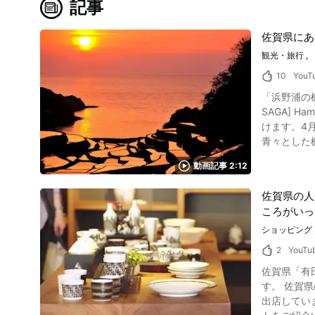
記事
佐賀県にあ
観光・旅行
10
YouT
「浜野浦の棚田
SAGA] Hamanoura
けます。4月
青々とした
を映した動画をゆっくりとご覧ください
動画記事 2:12
賀県玄海町
海と棚田、畦道を染め
佐賀県の人
月）。この
ころがいっ
レンジ色に染まるのです。 「浜野浦の棚田」撮影スポットは棚
野浦の棚田を撮影するにはどこ
ショッピング
るように整備されています。 浜野浦の棚田は「死ぬまでに
2
YouTu
とフォトグ
佐賀県「有
穴場スポッ
す。 佐賀
する棚田の写真とともに
出店しています。 な
分と交通アクセスも抜群。 「浜野浦の棚田」イルミネーション