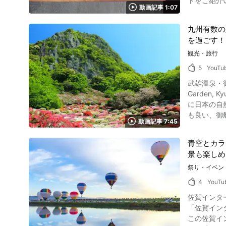
トをご紹介
の光景で知られる浜
動画記事 1:07
にきっと訪れてみたいと思われることで
色はまさに黄色い
田陶器市は
輝きます。 秋になると夕日とは違った赤で棚田が染まります。それは彼岸花の鮮やかな赤。9月中旬、夕日とはまた違った美しさを堪能してくだ
九州有数の
ウイルスの感染拡大防止のため
さい。 寒い冬には、水仙が咲き、雪化粧をした棚田を見ることも。さらに、12月から2月にかけての期間には、LEDライトを使用したイルミネー
を過ごす！
き物の在庫やB級品な
ションイベント
「オープニ
観光・旅行
花火の打ち
も開催されます。 メインストリートの皿山通りを中心に、約450店舗がずらりと並ぶ光景は
棚田「サプライズ
5
YouTu
を求めて会場にあふれます。 画像引用 :YouTube sc
真：玄海エネルギーパーク 浜野浦の棚田周辺にはさまざまな観
武雄温泉・御船山楽園紹介動画について こちらの
0:31から
ーパーク」
Garden
徒が考案した有田焼の文様
ネルギーパー
に日本の自
は、JR有
夕日を見た
も良い、御船山楽園をおすすめします。 
覧などで行きたいお店を
ですね。 唐津の旅館やホテルに宿泊すれば地元グルメも堪能できることでしょう。 浜野浦の棚田まとめ 戦国時代から江戸時代にかけて石積みで
動画記事 7:45
行で訪れたい
分で、会場
作られたという
る庭園で、園内
にあります。
選ばれた浜
青空とカラ
な敷地内で
とめ 画像引用 :YouTube screenshot こちらの動画『第114回有田陶器市』は、九州地方・佐賀県の日本最大級の陶器市を紹介しています。 楽し
景も楽しめ
スポット。 秋には紅葉も楽しめるので、お花見をしたい方やゆっくりと自然の中を散策したい方に人気のスポットです。 佐賀県の武雄温泉旅行
そうなお祭り
で訪れたい御船山楽園の魅力を説明 佐賀県の御
祭り・イベン
も楽しむこ
見事な紅葉
には、有田の紅葉と一
4
YouTu
るので何度行っても楽しめる観
toukiichi.or.
佐賀インターナ
た際に必ず寄りたい
「佐賀インタ
トが行われ
この佐賀イ
ことができるので、夜の景色もおすすめ