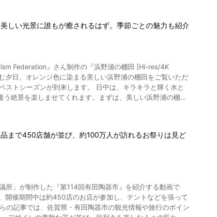
る美しい光景に誰もが癒されるはず。季節ごとの魅力も紹介
 Federation』さん制作の『浜野浦の棚田 [Hi-res/4K
来します。 日中は、キラキラと輝く水と
違う絶景を楽しませてくれます。まずは、美しい浜野浦の棚田
に面し、海岸から階段のように棚田が連なっています。夕日が
まで450店舗が並び、約100万人が訪れるお祭りは見ど
と、棚田の水面と玄界灘の海面がまるで鏡のように反射し、オ
座って夕暮れ時まで待てるのも嬉しいですね。 デートの
議所」が制作した『第114回有田陶器市』を紹介する動画で
置されたモニュメント「エターナルロック」も。インスタ映え
、開催期間中は約450店のお店が参加し、テントなどを張って