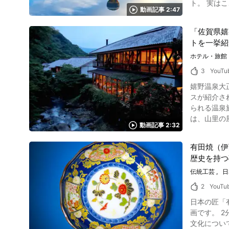
ト。 実はここ佐賀は
とめ こち
動画記事 2:47
浮かぶ様子は、別
っているの
フェスタとは？ 写真：佐賀バルーンフェスタの熱気球 佐賀インターナショナルバルーンフェスタは、熱気
「佐賀県嬉
イベントです
トを一挙紹
ルーンフェ
になると世界各国の
ホテル・旅館
情報は？ 
3
YouTu
クセスが便
嬉野温泉大
佐賀インターナシ
スが紹介され
してみよう 写真：唐津城 佐賀県内にはたくさんの観光スポットがあるので、熱気球イベントのついでにぜひ立ち寄りましょう。 歴史ある唐津城
られる温泉
や祐徳稲荷
は、山里の風情を堪能できる
しょう。 佐賀インターナショナルバルーンフェスタの紹介まとめ 今回の動画には、カラフルな熱気球が空を埋め尽くす景色が紹介されていま
動画記事 2:32
も、最高の
す。 秋晴れ
楽しみください。 嬉野温泉大正屋椎葉山荘の露天風呂を満喫しよう！ 画像引用 :YouTube scre
る素敵な熱気球のイベ
有田焼（伊
山荘の露天
概要情報紹介
歴史を持つ
お風呂のほ
ページ】佐賀イ
は重曹泉（
伝統工芸
日
性消化器病、痔疾、冷え
2
YouTu
screenshot 日本旅館に訪れた際は、動画の0:41から紹介されているような日本料理も楽しみですよね。 嬉野温泉大正屋椎葉山荘で、温泉に入っ
日本の匠「有
たあとは、浴衣に着替えて絶
画です。 2分ほどで見られる動画なので、 ・日本の伝統工芸品「有田焼」ってどんな風に作られるの？ ・日本の伝統工芸品「有田焼」の歴史や
じめとした
文化について詳しく知りたい
体専用の個室「食事処 琥