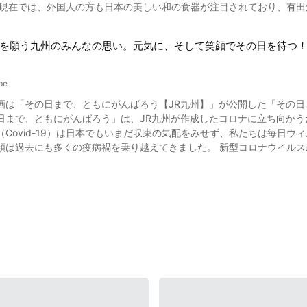
 現在では、外国人の方も日本の美しい和の食器が注目されており、有
部屋から山里の自然をゆったり眺められるくつろぎの和室です。 離れ
焼」の歴史は1600年代から 写真：有田焼のコーヒーカップ 有田焼とは、佐賀県有田町と
ニティグッズも揃っています。 宿泊料金は、季節やプランによって異な
域で作られる磁器のこと。 別名：伊万里焼とも呼ばれる、400年以上
嬉野温泉大正屋椎葉山荘の紹介動画まとめ 写真：嬉野温泉の風景 佐賀県嬉野エリアには、インスタ映え
を願う九州のみんなの思い。元気に、そして笑顔でその日を待つ
て磁器を作ったとされる窯元「マイセン」より、100年も前から作製さ
かな名所や癒しの露天風呂、絶品の和食を味わえる日本旅館などが数多
が、伊万里・有田焼の始まりです。 17世紀は、まだヨーロッパでは作
本の風情を満喫でき、バリアフリーで大人にも子どもにも過ごしやすい、人気の旅館です。 また
に人気があり、17世紀後半には海外輸出も行われました。 この際、伊
ります。 「シーボルトの足湯」「シーボルトの湯」「立岩展望台」「
be
「瑞光寺」「轟の滝」「大茶樹」など・・。 嬉野温泉大正屋椎葉山荘で
は「その日まで、ともにがんばろう【JR九州】」が公開した「その日まで、ともにがんば
 白地に「絵付け」と呼ばれる模様が入っており、素焼きした後に職人の
さい。 非日常的な空間でゆったりとしたひとときを過ごしたい方は、動画をもう一度チェックしたり、口コ
日まで、ともにがんばろう」は、JR九州が作成したコロナに立ち向かう
文化を反映した特徴を持っています。 絵付け（色塗り）方法や成型方
ながら、嬉野温泉へのトラベルを計画してみてくださいね。 ◆嬉野温泉 大正屋 椎葉山荘 施設概要紹介◆ 【住所】嬉野
（Covid-19）は日本でもいまだ収束の気配をみせず、私たちは毎日
 主に「白磁(はくじ)」「陽刻(ようこく)」「染付(そめつけ)」「色絵(
屋川内字椎葉乙1586 【交通アクセス】JR武雄温泉駅よりバスで30分
類は過去にも多くの疫病禍を乗り越えてきました。 新型コロナウイル
ゃ)」があり、どれも芸術品・美術品のような美しさです。 国の指定する重要文化財には、「色絵牡丹獅子文銚子」や、「染付
嬉野温泉 旅館大正屋 椎葉山荘／大自然の中のたたずまい https://www.shiibasanso.com/
非常に少ないので、この動画のように近い将来再び安心・安全な暮らし
ど10以上の作品が選ばれているなど、日本の伝統工芸として高い評価を得ています。 日本の伝統工芸
】嬉野温泉観光協会うれしの温泉のほほーん情報局 https://spa-u.net/ 【トリップアドバイザ
け→施釉→本焼という8工程を経て作られま
w.tripadvisor.jp/Attraction_Review-g1023551-d1425134-Reviews-Ur
品に多くの人が携わるのも大きな特徴。 九州陶磁文化館の館長、鈴田由紀夫氏は動画で次のように語っています。 「有田
給できるようなシステムがある」。 風土が文化を育み、何人もの職人の手を介して一つの伝統工芸品が、今日も生まれ
の動画でも制作過程が紹介されていますので、是非ご覧ください。 日本の伝統工芸品「有田焼」の値段や商品 写真：有
が、アウトレット品の茶碗は1000円以下と買いやすい値段のものも。 A
、特に人気の商品は「コーヒーカップ」「マグカップ」「湯飲み」など
陶器市」では、手ごろな値段の有田焼が入手できるので、観光に訪れる人もいます。 日本の伝統工芸品
田焼の歴史に触れながら、有田町の美しい街並みや、磁器の作成に取り組