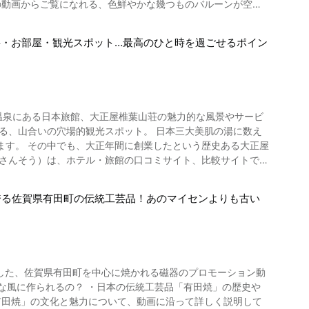
できます。 御船山楽園の魅力がたくさんつまった4K動画にな
ルバルーン
・お部屋・観光スポット…最高のひと時を過ごせるポイン
あるのだそう。 佐賀インターナショナルバ
ラ・モンゴルフィエ・ノクチューン（夜間係留）の時期には、夜
アクセス
Rバルーンさが駅という臨時駅が開設されるので、電車でのア
賀市内の臨時駐車場から無料シャトルバスを利用しましょう。
嬉野温泉にある日本旅館、大正屋椎葉山荘の魅力的な風景やサービ
も足を伸ば
的観光スポット。 日本三大美肌の湯に数え
ます。 その中でも、大正年間に創業したという歴史ある大正屋
光の後は嬉野温泉のホテルに宿泊し、癒しのひとときを過ごしま
温泉 椎葉山荘の魅力をたっぷり紹介しています。 是非、お
い思い出になるはず。 多くの観光客を魅了す
誇る佐賀県有田町の伝統工芸品！あのマイセンよりも古い
ます。 掛け流し源泉の四季の湯、しいばの湯、山の湯といった
 【駐車場】会場周辺に有料駐車場あり 【公式ホーム
泊だけでなく日帰りプランも立てられますよ。 嬉野温泉
痛、五十肩、運動麻痺、関節のこわばり、うちみ、くじき、慢
ipが制作した、佐賀県有田町を中心に焼かれる磁器のプロモーション動
舗や、お食事処「レストラン山法師」「レストランしいば」、団