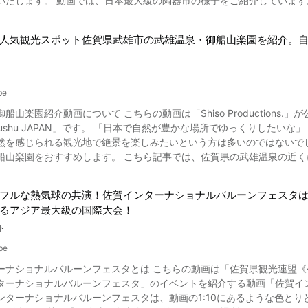
いたします。 動画では、日本最大級の陶器市の様子をご紹介しています
野浦の棚田ですが、季節毎の見どころもご紹介しましょう。 早春の農閑期、3月頃の棚田は一面菜の花で覆われます。その景
しょう。 動画で紹介される佐賀県・有田陶器市とはどんなイベント？ 画像引用 :YouTube screenshot 有
じゅうたんを敷き詰めたよう。華やかな春の景色をお楽しみください。 夏の終わり、8月のお盆の頃には稲穂が実り
、陶器の町である佐賀県西浦郡有田町で毎年ゴールデンウィークに開催さ
人気観光スポット佐賀県武雄市の武雄温泉・御船山楽園を紹介。
延期が決定しました。 有田陶器市の起源・歴史は、1915年に香蘭社社長らを中心に行った「陶磁器品評会」と焼
どを販売する「蔵ざらえ販売」と言われています。 有田陶器市の初日には、朝がゆがふるまわれ、佐賀県警察音楽隊による
「結ぶ繋ぐあかり」も開催されます。ライトアップされた幻想的な棚田の風景が広がります。 
ングパレード」がおこなわれます。 こちらは動画冒頭の0:04よりご覧
上げイベントも。コロナの影響で中止されていましたが、2022年と20
圧巻。 お買い得商品もあり、多くの旅行者が戦利品
花火打揚」は、サプライズ開催のため、事前告知はされていないようです。 浜野浦の棚田周辺のおすすめ観
be
reenshot お店の人との駆け引きを楽しんだら、「ご当地グルメフェア」や呉豆腐、動画の
光スポットがあります。家族連れの方には、広い駐車場を完備した「玄海エネルギ
動画は「Shiso Productions.」が公開した「4K 御船山楽園 武雄温泉 佐賀県 Mifuneyama
ご覧になれるお茶会、動画の0:39からご覧になれるカフェで一息つくのもおす
がおすすめ。さまざまな遊具のほか、高さ13mの実物大の原子炉模型な
, Kyushu JAPAN」です。 「日本で自然が豊かな場所でゆっくりしたいな
をあしらった紙コップでお茶が楽しめます。 佐賀県・有田陶器市の情報 画像引用 :YouTube screenshot 有田陶器市
ク あすぴあ」も珍しい遊具もありお子さんも楽しめます。知的好奇心をくすぐ
然を感じられる観光地で絶景を楽しみたいという方は多いのではないで
田駅から上有田駅の間にある皿山商店街などの約4㎞で行われます。 広
後は、玄海の美しい自然を楽しみながら入れる天然温泉の露天風呂があ
こちら記事では、佐賀県の武雄温泉の近くにある御船山楽園の魅力を紹介します。 佐賀県の武雄温泉旅
決めておき、歩きやすい靴で行きましょう。 車で行く場合の交通アクセスは、西九州自動車道「波佐見有田IC」から約5
御船山楽園とは？ 御船山楽園とは、佐賀県の武雄市にある紅葉や桜、つつじなどを鑑賞で
周辺には駐車場が用意され臨時無料シャトルバスも運行されます。 JR有
畔道。その歴史を受け継いできた棚田と玄海の自然が織りなす絶景は一見の価値あり！ 「死ぬまでに
に咲き誇る桜やつつじと御船山のコントラストが美しく、自然の絶景を楽しむことができます
 有田陶器市の開催期間中は福岡県の博多よりバスツアーや臨時快速「有田陶器市号」もご
野浦の棚田は、日本を代表する絶景のひとつ。きっと、佐賀旅行の美し
フルな熱気球の共演！佐賀インターナショナルバルーンフェスタ
花々を鑑賞したり、御船山の断崖絶壁を眺めたり、鏡池の近くでゆっく
佐賀県玄海町が誇る絶景
るアジア最大級の国際大会！
の様子をぜひご覧ください。 期間中に会場周辺のホテルに宿泊する場合は、早めに
船山楽園は四季折々の花々が楽しめるのが魅力です。 春は桜とつつじ、夏はきれいな新緑、秋は
ト
とができますので、この機会にぜひやきものの里を訪れ、お安い価格で
が咲き誇り、冬は山茶花と季節ごとに変わる花々の景観を鑑賞できます
緒に楽しめる「秋の有田陶磁器まつり」も開催されますよ。 【公式ホームページ】有田陶器市 http://www.arita-
be
光地になっています。 佐賀県の武雄温泉旅行で訪れたい御船山楽園のおすすめイベントを紹介 武雄温泉街に訪れ
jp/
ショナルバルーンフェスタとは こちらの動画は「佐賀県観光連盟《公式》Saga Pr
御船山楽園のおすすめのイベントは、夜のライトアップです。 桜や紅葉などが見頃の時期になると、夜にライトアップイベン
ーナショナルバルーンフェスタ」のイベントを紹介する動画「佐賀インターナ
、その神秘的な景色に感動するでしょう。 昼の穏やかな景観を楽しめ
ンターナショナルバルーンフェスタは、動画の1:10にあるような色と
。 ライトアップイベントで幻想的な世界を楽しみ、思い出に残る旅行にしましょう！ 御船山楽園紹介ま