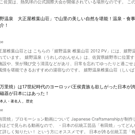
、熱気球の公式国際大会が開催されている場所なのです。 この動画からご覧になれる、色鮮やかな幾つものバルーンが空に
らで紹介した動画では御船山楽園の景勝を美しい映像でご覧になることが
世界への旅に連れて行ってくれるような幻想的な映像となっています。 動画で紹介されている佐賀インターナショナ
で、ぜひご覧ください！
球の国際大会としてはアジア最大級の
野温泉 大正屋椎葉山荘」で山里の美しい自然を堪能！温泉・食事
。 熱気球というのは立派なバルーン競技であり、競技飛行の種目数はなんと約20種類も
介！
スタ開催中には、子どもに人気のバルーンファンタジアもあります。 
熱気球がライトアップされ、幻想的な景観を演出してくれますよ。 佐賀インターナショナルバルーンフェスタの交通
佐賀インターナショナルバルーンフェスタ開催中のみ、開催場所周辺にJ
be
利。 車でアクセスする場合には、会場周辺の駐車場を利用するか、佐
正屋椎葉山荘とは こちらの「嬉野温泉 椎葉山荘 2012 PV」には、
ョナルバルーンフェスタの旅行ツアーに参加するのもおすすめですよ。 熱気球イベントのあとは佐賀県の観光名所に
ています。 嬉野温泉（うれしのおんせん）は、佐賀県嬉野市に位置する、山合いの穴場
施設や、蛍が飛び交う清流などがあり、日常を忘れてゆったりと過ごせ
神社のほか、美しい自然の景勝が楽しめる御船山楽園もおすすめ。 観
おすすめの湯宿なのです。 嬉野温泉椎葉山荘（しいばさんそう）は、ホテル・旅館の口コミサイト、比較サイトで
おもてなしを受けられると、人気の旅館です。 こちらの動画では「嬉野
の気候のもと、たくさんの熱気球が空をゆくイベントを観賞すれば、きっと忘れられな
enshot 動画の0:10から紹介されている大正屋椎葉
ント動画を、ぜひゆっくりと観賞してみてくださいね。 ◆嘉瀬川河川敷（佐賀インターナショナルバルーンフェスタ会場）
万里焼）は17世紀時代のヨーロッパ王侯貴族も欲しがった日本が
風呂や大浴場は、体と心をじっくりと癒やしてくれる嬉しい効果をもち
◆ 【交通アクセス】大会開催中に設置される臨時駅JRバルーンさが駅よりすぐ
磁器が日本にはあった！
か、部屋風呂もあります。 立ち寄り湯もOKで、アメニティも豊富なので、宿
ンターナショナルバルーンフェスタ https://sibf.jp/
ナトリウム炭酸水素塩）の塩化物温泉で、効能は神経痛、筋肉痛、関節
本人・著名人
歴史
性、病後回復期、披露回復、健康増進などです。 嬉野温泉大正屋椎葉山荘の館内施設の楽しみ方 画像引用 :YouTube
be
田焼」プロモーション動画について Japanese Craftsmansh
品ディナーを堪能しましょう。 大正屋椎葉山荘は、ミシュランガイド2019にも選ばれた名店です。 佐賀産和牛をは
、グルメバイキングや懐石料理を楽しめます。 大正屋では、湯豆腐本
！ という方にオススメです。 日本が誇る伝統工芸「有田焼」の文化と魅力について、動画に沿って詳しく説明して
珀（こはく）」なども利用できます。 動画の2:01からは、旅館の美しい風景が紹介されています。 大正屋椎葉山荘の