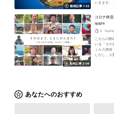
いきます。
客室は、お
動画記事 1:32
光をする方も目立っています。 日本の伝統工芸品「有田
す。 アメ
その周辺地
ステキなひとときをお楽しみください。 
コロナ終息
ッパで初め
する自然豊
地域PR
見されたの
荘は、美しい日
ッパの貴族
トも多数あ
3
YouTu
ます。 日本の伝統工芸品「有田焼」の特徴と有名な重要文化財 有田焼は素地が純白で薄くて硬い磁器。 つややかな表面と、叩くと軽い金属音が
玉姫神社」
こちらの動画
鳴ります。
荘で思い思いの過ごし方をお楽しみ下
いる「その
は、時代の
ミを参考にしたりし
ィルス肺炎
もあります。
市嬉野町岩
しかし、人
う)」「辰砂(しんし
台 【電話番号】0954-42-3600 【公式ホームページ】
に比べると
花卉文徳利」な
【公式ホームページ
動画記事 3:06
り方・製造方法 画像引用 :YouTube screenshot 有田焼は採石→成土→土こね→成形→素焼き→下絵付
https://ww
す。 そのため、1つの作
焼は分業で、多くの人に供
ています。 こちら
陶器市 日常で使用する食器として重宝される有田焼。 夫婦茶碗やマグカップなど、贈り物としても最適。 高いものでは、100万円を超えるもの
あなたへのおすすめ
もあります
扱っており
イベント「有田
まとめ 有