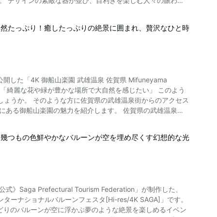
。 デザインの素敵な器が並び、目利きを楽しむ人々の賑わい
、黄金色に
れるイベントです。 ただし、2020年の開催は、新型コロナ
自然たっぷり！癒したっぷりの絶景に囲まれ、贅沢なひと時
ゴールデンウィーク期間の5月には
になれます。 他にも皿かぶり競走や碗琴コンサートなどの催し
23年の5月にはサプライズ花火が夜空を彩りました。浜野浦の
光スポット！ 写
すめです。 「CAFE DE ARITA」では、有田工業高校の生
どがあり、原子力発電所のことを学べますよ。「玄海次世代エ
」 「綺麗な花や緑が豊かな場所で大自然を感じたい」 このよう
られる体験ができるかもしれません。 棚田の美しい
しょうか。 そのような方に佐賀県の武雄温泉街からのアクセス
い範囲にたくさんの店舗が並びますので、ホームページの店舗一
る温泉施設「玄海海上温泉 パレア」でのんびり過ごすのもいい
きる名所。 御船山楽園は御船山の麓にあ
田駅へは、佐賀空港からなら電車とバスで約1時間15分の距離
行きたい！世界の絶景」にも
。 総面積は15万坪にもなり、広大
ざいます。 佐賀県・有田陶器市の紹介ま
い思い出として、皆さんの心にいつまでも残ることでしょう。
は幾つもの色鮮やかなバルーンが空を埋め尽くす幻想的な光
り小鳥のさえずりを楽しんだりと、気分転換にはもってこいの
をぜひその目とカメラにおさめてみてください。 【トリップアドバイザー】浜野浦の棚田
予約するとよいでしょう。 もちろん、日帰りで
掘り出し物の逸品を購入されてみてはいかがですか。 秋の季節
。 御船山楽園に足を運ぶたびに景色が変わり、新たな発見があ
efectural Tourism Federation」が制作した、
ショナルバルーンフェスタ[Hi-res/4K SAGA]」です。
る御船山楽園も魅力ですが、夜にはまた違った景色をご覧になる
りどりのバルーンが空に浮かぶ夢のような絶景を楽しめるイベン