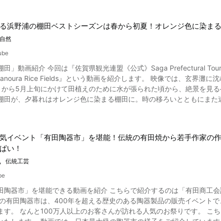
る浜野浦の棚田ベストシーズンは春から初夏！オレンジ色に染ま
自然
ube
」動画紹介 今回は『佐賀県観光連盟《公式》Saga Prefectural Tourism
 Rice Fields』という動画を紹介します。 映像では、玄界灘に沈む夕日、オレンジ色に染まる美しい浜野浦の棚田をご覧いただ
から5月上旬にかけて田植えのために水が張られた頃から、絶景を見るベストシーズンが到
棚田が、夕暮れはオレンジ色に染まる棚田に。時の移ろいとともにまた
。 「浜野浦の棚田」夕日が見られる時期、絶景ベストシーズンはいつ？ 佐賀県・浜野浦の棚田の夕陽 佐
の北西部に位置し、浜野浦川下流域に広がる「浜野浦の棚田」。玄界灘
陰影を作り出していく光景はまるで絵画のよう。 夕日と棚田の絶景が見られるベストシーズンは春から初夏（4月～5
気イベント「有田陶器市」を堪能！伝統の有田焼から若手作家の作品
時期になると、田植えのために水が張られます。夕日が水平線に近づく
ぱい！
田展望台がおすすめ！ 写真：浜野浦の棚田・展望台 夕日のオレンジ色に染まる浜
が最適なのでしょうか？ おすすめの撮影スポットは、浜野浦の棚田を一望できる棚田展望所。ゆっくりと観賞でき
伝統工芸
行きたい！世界の絶景」にも選出されています。その絶景をおさめようと17時頃になる
be
ラファーやカメラ愛好家が増え始め準備を始めます。机やベンチもあるので、
田陶器市」を堪能できる動画を紹介 こちらで紹介するのは「有田商工会
トでもある展望台には、「恋人の聖地」に認定されたことを記念して設
県の有田陶器市は、400年を超える歴史のある陶器製品の販売イベントで
、モニュメントの前で記念写真もいいですね。 展望所へはJR唐津駅からバスが出ており、最寄りのバス停から徒歩で約5
んと100万人以上のお客さんが訪れる人気のお祭りです。 こちらの記事では、佐賀県・有田陶器市の観光情報や旅行のポイン
イベントも！季節毎の見どころを紹介！ 写真：浜野浦の棚田・打ち上げ花火 夕日