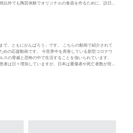
田焼以外でも陶芸体験でオリジナルの食器を作るために、訪日観
、メゾネットタイプ、バリアフリーのお部屋も用意されていま
りますので、公式サイトや旅行サイトでご確認・予約のうえ、
の文化を持つ、日本の伝統工芸です。 その歴史は古く、ヨーロ
！
れていました。 有田泉山磁石場で、磁器の原料である陶石が発
くあります。 その中でも、動画で紹介されている大正屋椎葉山
れなかったため、白くて薄く、硬くてつややかな有田焼はヨーロ
、嬉野温泉には人気の観光スポッ
万里の港から出荷されたことから、「伊万里焼」とも呼ばれてい
広川原キャンプ場」「肥前吉田焼窯元会館」「みゆき公園」「豊
は、これらの周辺観光も楽しめます。 嬉野温泉大正屋椎葉山
ろう」です。 こちらの動画で紹介されて
手で一つ一つ丁寧に筆入れがされており、色鮮やか。 絵付け
ための応援動画です。 今世界中を席巻している新型コロナウ
法により、様々な表現方法（種類）があるのも、有田焼の特徴で
ウィルスの脅威と恐怖の中で生活することを強いられています。
いろえ)」「青磁(せいじ)」「瑠璃釉(るりゆう)」「銹釉(さびゆ
、バスセンターより送迎車5分 【駐車場】あり。無料駐車場100
ス患者は日々増加していますが、日本は重傷者や死亡者数が世界
を取り戻すことができると信じて頑張りましょう。
品「有田焼」の伝統的な作
ー】嬉野温泉
eshino_Onsen-Ureshino_Saga_Prefecture_Kyushu.html
田焼
mazon（アマゾン）、楽天などの通販でも多くの商品を取り
となっています。 毎年、ゴールデンウイークごろに開催される
「有田焼」の文化と魅力の
む職人の技が見られます。 世界で有名な名窯「マイセン」よ