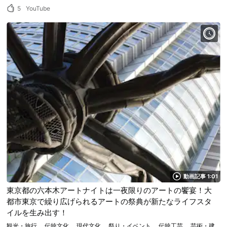
5
YouTube
動画記事 1:01
東京都の六本木アートナイトは一夜限りのアートの饗宴！大
都市東京で繰り広げられるアートの祭典が新たなライフスタ
イルを生み出す！
観光・旅行
伝統文化
現代文化
祭り・イベント
伝統工芸
芸術・建築物