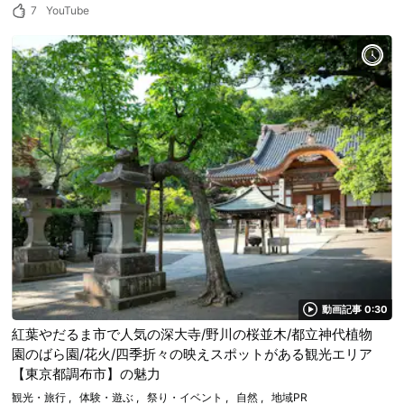
7
YouTube
動画記事 0:30
紅葉やだるま市で人気の深大寺/野川の桜並木/都立神代植物
園のばら園/花火/四季折々の映えスポットがある観光エリア
【東京都調布市】の魅力
観光・旅行
体験・遊ぶ
祭り・イベント
自然
地域PR