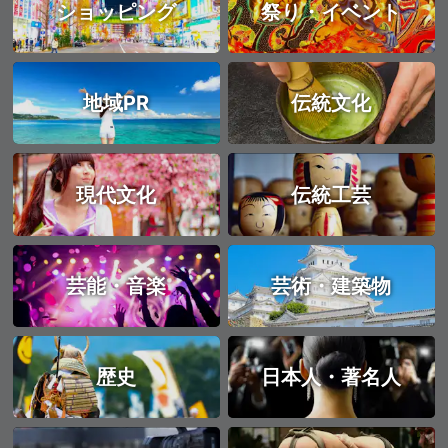
ショッピング
祭り・イベント
地域PR
伝統文化
現代文化
伝統工芸
芸能・音楽
芸術・建築物
歴史
日本人・著名人