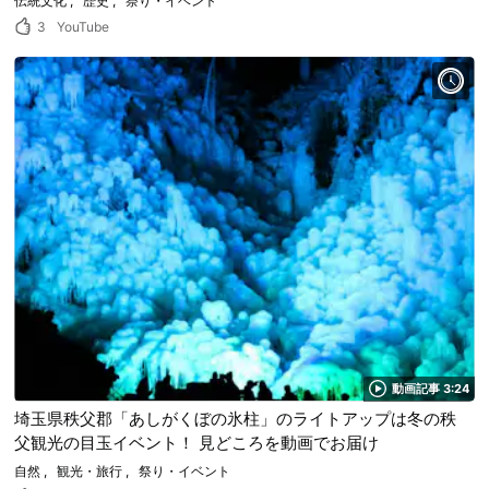
伝統文化
歴史
祭り・イベント
3
YouTube
動画記事 3:24
埼玉県秩父郡「あしがくぼの氷柱」のライトアップは冬の秩
父観光の目玉イベント！ 見どころを動画でお届け
自然
観光・旅行
祭り・イベント