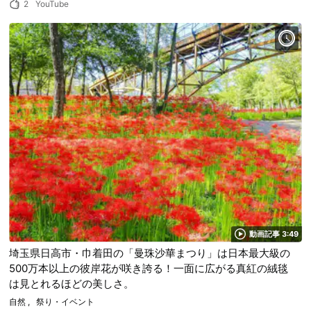
2
YouTube
動画記事 3:49
埼玉県日高市・巾着田の「曼珠沙華まつり」は日本最大級の
500万本以上の彼岸花が咲き誇る！一面に広がる真紅の絨毯
は見とれるほどの美しさ。
自然
祭り・イベント