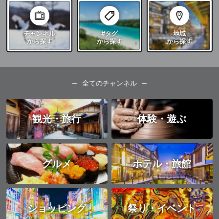
チャンネル
#タグ
地域
から探す
から探す
から探す
全てのチャンネル
観光・旅行
体験・遊ぶ
グルメ
ホテル・旅館
ショッピング
祭り・イベント