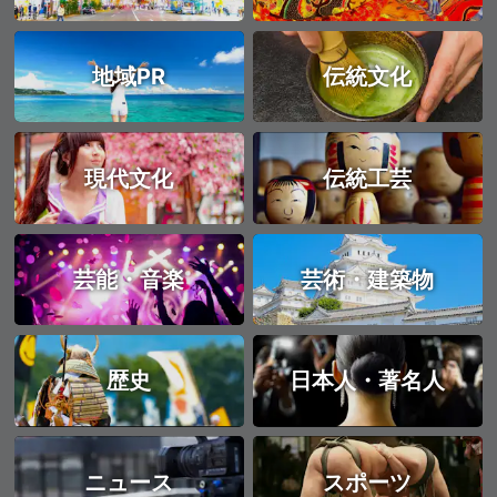
地域PR
伝統文化
現代文化
伝統工芸
芸能・音楽
芸術・建築物
歴史
日本人・著名人
ニュース
スポーツ