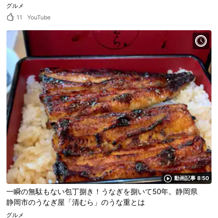
グルメ
11
YouTube
動画記事 8:50
一瞬の無駄もない包丁捌き！うなぎを捌いて50年。静岡県
静岡市のうなぎ屋「清むら」のうな重とは
グルメ