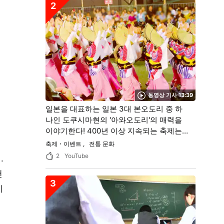
2
동영상 기사 13:39
일본을 대표하는 일본 3대 본오도리 중 하
나인 도쿠시마현의 '아와오도리'의 매력을
이야기한다! 400년 이상 지속되는 축제는
무려 무희 10만 명, 방문객 100만 명의 일본
축제・이벤트
전통 문화
을 대표하는 축제였다!
2
YouTube
.
천
3
지