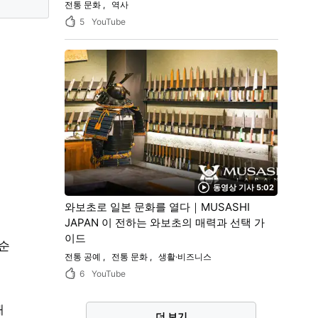
전통 문화
역사
5
YouTube
）
동영상 기사 5:02
와보초로 일본 문화를 열다｜MUSASHI
JAPAN 이 전하는 와보초의 매력과 선택 가
이드
하순
전통 공예
전통 문화
생활·비즈니스
6
YouTube
해
더 보기