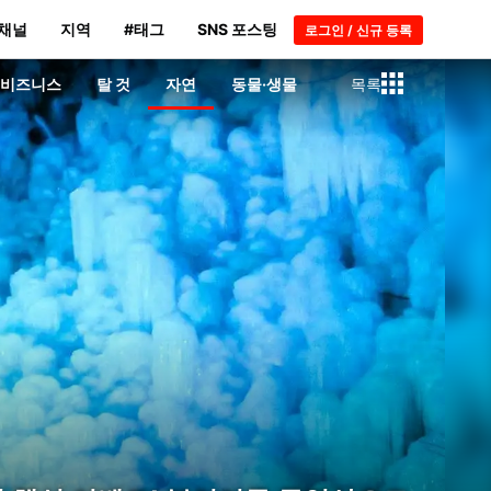
채널
지역
#태그
SNS 포스팅
로그인 / 신규 등록
·비즈니스
탈 것
자연
동물·생물
목록