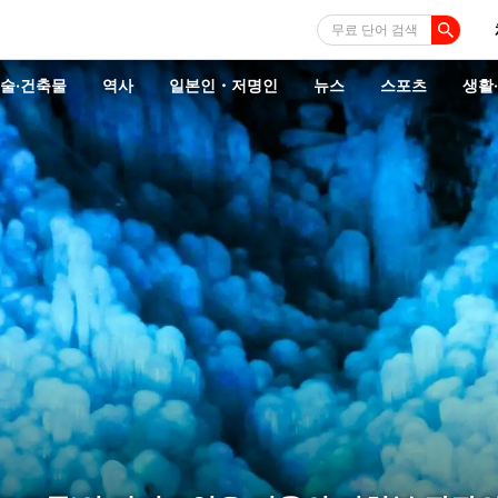
무료 단어 검색
술·건축물
역사
일본인・저명인
뉴스
스포츠
생활