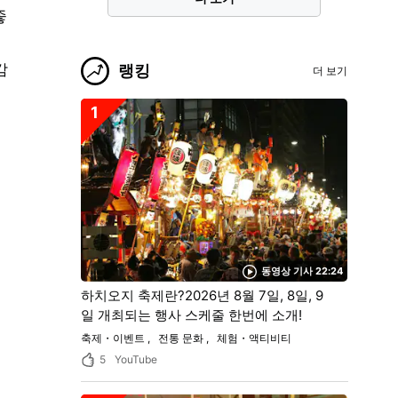
좋
감
랭킹
더 보기
1
동영상 기사 22:24
하치오지 축제란?2026년 8월 7일, 8일, 9
일 개최되는 행사 스케줄 한번에 소개!
축제・이벤트
전통 문화
체험・액티비티
5
YouTube