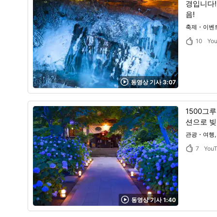
경입니다!
음!
축제・이벤
10
Yo
동영상 기사 3:07
1500그
션으로 빚
관광・여행
7
You
동영상 기사 1:40