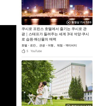
동영상 기사 1:03
쿠시로 프린스 호텔에서 즐기는 쿠시로 관
광｜스태프가 들려주는 세계 3대 석양·쿠시
로 습원·해산물의 매력
호텔・료칸
관광・여행
체험・액티비티
5
YouTube