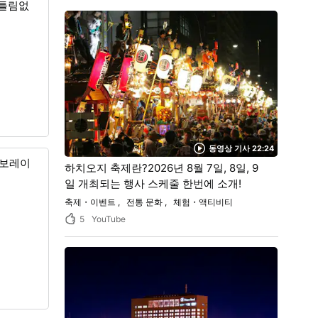
 틀림없
동영상 기사 22:24
라보레이
하치오지 축제란?2026년 8월 7일, 8일, 9
일 개최되는 행사 스케줄 한번에 소개!
축제・이벤트
전통 문화
체험・액티비티
5
YouTube