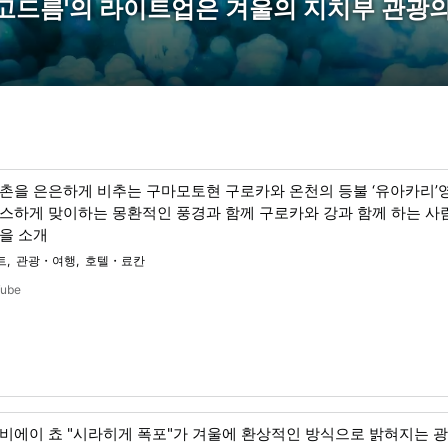
고드름'의 라이트업은 겨울의 지치부 관광의
촌을 은은하게 비추는 구마모토현 구로카와 온천의 등불 ‘유아카리’영
스하게 맞이하는 몽환적인 풍경과 함께 구로카와 강과 함께 하는 사
을 소개
트
관광・여행
호텔・료칸
Tube
비에이 쵸 "시라히게 폭포"가 겨울에 환상적인 방식으로 밝혀지는 