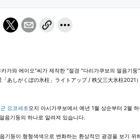
gawa 후카가와 에이오"씨가 제작한 "절경 "다리가쿠보의 얼음기둥"
（絶景「あしがくぼの氷柱」ライトアップ / 秩父三大氷柱2021
군 요코세초
오지 아시가쿠보에서 예년 1월 상순부터 2월 
 얼음기둥의 하나로 알려져 있습니다.
얼음기둥이 형형색색으로 변화하는 환상적인 광경을 보기 위