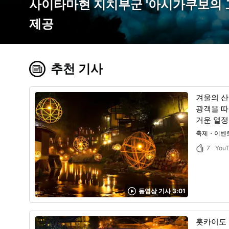
사이타마현 지치부군 '아시가쿠보의 
제공
추천 기사
겨울의 산
광객을 따
거운 열정
축제・이벤
7
You
동영상 기사 3:01
홋카이도 