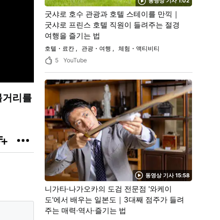
동영상 기사 1:02
굿샤로 호수 관광과 호텔 스테이를 만끽｜
굿샤로 프린스 호텔 직원이 들려주는 절경
여행을 즐기는 법
호텔・료칸
관광・여행
체험・액티비티
5
YouTube
볼거리를
동영상 기사 15:58
니가타·나가오카의 도검 전문점 '와케이
도'에서 배우는 일본도｜3대째 점주가 들려
주는 매력·역사·즐기는 법