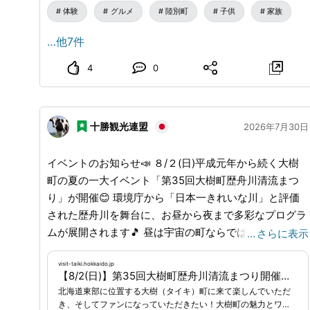
体験
グルメ
陸別町
子供
家族
家族揃って、迫力満点のレースと楽しいアトラクション
を、ぜひ体感してみてください！ 🔶日時：2026年８月
…他7件
２日（日）９時レーススタート 🔶場所：モータースポ
ーツランド陸別サーキット 🔶入場料：無料 🔶お問い合
4
0
わせ先 事務局（陸別町役場 産業振興課商工業振興担
当） TEL 0156-27-2141
www.rikubetsu.jp
...
十勝観光連盟
2026年7月30日
イベントのお知らせ📣 ８/２(日)平成元年から続く大樹
町の夏の一大イベント「第35回大樹町歴舟川清流まつ
り」が開催😊 環境庁から「日本一きれいな川」と評価
された歴舟川を舞台に、お昼から夜まで多彩なプログラ
ムが展開されます🎵 昼は宇宙の町ならではの、ペット
…
さらに表示
ボトルロケットコンテストや無料のキャラクターショ
ー、お楽しみ抽選会がおこなわれます😍 夜は、夏の風
visit-taiki.hokkaido.jp
【8/2(日)】第35回大樹町歴舟川清流まつり開催のお知らせ
物詩である「道新花火大会」や、迫力満点の「ペルプネ
北海道東部に位置する大樹（タイキ）町に来て楽しんでいただ
火祭り」など見どころが満載✨✨ 高さ20m以上の柱たい
き、そしてファンになっていただきたい！大樹町の魅力とワク