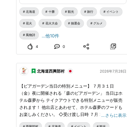
まつを燃やし、山側に倒れれば五穀豊穣、海側に倒れれ
ワクを発信するWEBサイトです！
ば豊漁を占うとされる行事は、お祭りの見どころとなっ
北海道
十勝
観光
旅行
イベント
ています‼ その瞬間にぜひ立ち会ってみてください🎶
花火
花火大会
抽選会
グルメ
★11:00～：大樹ジュニアウィンドアンサンブル
★12:00～ / 14:30～：超宇宙刑事ギャバンインフィニテ
風物詩
…他10件
ィショー（観覧無料） ★13:30～：陸上自衛隊第5音楽
隊 演奏 ★15:40～：シンガーソングライター万里慧ライ
4
0
ブ ★16:30～：お楽しみ抽選会 ★18:00～：ペルプネ火
祭り ※手たいまつに参加するには、整理券が必要です。
整理券は正午から本部にて配布します。 （先着100名・
北海道西興部村
2026年7月28日
小学3年生以下は保護者同伴必須） ★19:20～：道新花
火大会 大樹町の夏の魅力を満喫できるお祭りです。 ご
【ビアガーデン当日の特別メニュー】 ７月３１日
家族や友人同士お誘い合わせの上、ぜひ足を運んでみて
（金）夜に開催される「森のビアガーデン」 当日はホ
ください🤗 🔶日時：2026年8月2日（日）11:00～20:30
テル森夢から テイクアウトできる特別メニューが販売
※雨天時、花火大会・ペルプネ火祭りは翌日の３日
されます！ 他出店とあわせて、ホテル森夢のフードも
（月）に開催 🔶場所：大樹町歴舟川大樹橋上流河川敷
お楽しみください。 ◇受け渡し日時 ７月３１日（金）
…
さらに表示
🔶お問合せ先：第35回大樹町歴舟川清流まつり実行委
１７：００～２０：００ ◇受け渡し場所 ホテル森夢 レ
員会 （大樹町観光協会事務局） TEL:01558-6-2114
西興部村
北海道
イベント
観光