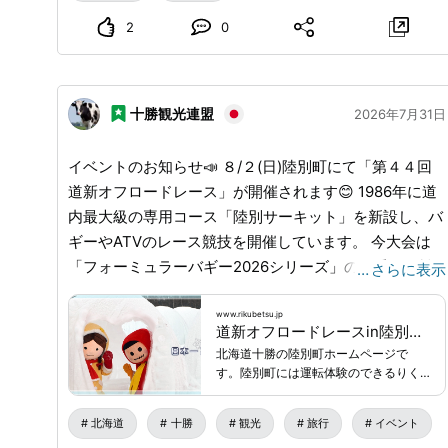
時】 2026年8月8日（土）17:00～20:00 【場所】 道の
2
0
駅きよかわ 芝生広場（大分県豊後大野市清川町砂田
1574-1） 【その他】中学生以下はゲームコーナー無料
【駐車場】あり ■お問合せ先 清川振興協議会 TEL：
0974-27-4686
十勝観光連盟
2026年7月31日
イベントのお知らせ📣 ８/２(日)陸別町にて「第４４回
道新オフロードレース」が開催されます😊 1986年に道
内最大級の専用コース「陸別サーキット」を新設し、バ
ギーやATVのレース競技を開催しています。 今大会は
「フォーミュラーバギー2026シリーズ」の今季最終戦
…
さらに表示
にあたり、白熱のレースが期待されます😍 当日は観戦
だけでなく、来場者が参加できるアトラクションもご用
www.rikubetsu.jp
道新オフロードレースin陸別【8月開催】 | ラリー＆オフロード | イベント | イベント・観光 | 日本一寒い町 北海道 陸別町
意‼ 本物のコースを走る「サーキット同乗体験」や「子
北海道十勝の陸別町ホームページで
ども専用バギー試乗会」、子供たちに大人気の「しばれ
す。陸別町には運転体験のできるりく
くんふわふわドーム」など、体験イベントも充実してい
べつ鉄道や日本最大級の銀河の森天文
台があります。
ます🎵 会場には、ホットドッグやかき氷などのグルメ
北海道
十勝
観光
旅行
イベント
や、陸別町の特産品が集まる売店も並ぶ予定です。 ご