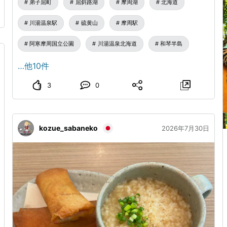
弟子屈町
屈斜路湖
摩周湖
北海道
川湯温泉駅
硫黄山
摩周駅
阿寒摩周国立公園
川湯温泉北海道
和琴半島
…他10件
3
0
kozue_sabaneko
2026年7月30日