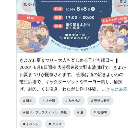
きよかわ夏まつり～大人も楽しめる子ども縁日～ ❚
2026年8月8日開催 大分県豊後大野市清川町で、きよか
わ夏まつりが開催されます。 会場は道の駅きよかわの
芝生広場で、キックターゲットやヨーヨー釣り、輪投
げ、射的、くじ引き、わたがし作り体験、花火コーナー
…
さらに表示
など、夏まつりらしい催しが予定されています。焼き鳥
日本
大分県
九州地方
豊後大野市
やたこ焼き、ピザ、フライドポテト、ドリンクなどの飲
食コーナーもあり、食事とあわせて楽しめるのも魅力で
祭り・フェスティバル・祭礼
夏
地域PR
す。ガリガリ君早食い競争や清川ばやしも予定されてお
り、にぎやかな夏のひとときを過ごせそうです。 【日
イベント
グルメ