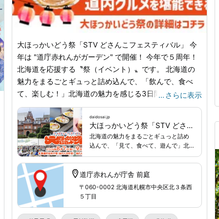
大ほっかいどう祭「STV どさんこフェスティバル」 今
年は "道庁赤れんがガーデン" で開催！ 今年で５周年！
北海道を応援する〝祭（イベント）〟です。 北海道の
魅力をまるごとギュっと詰め込んで、「飲んで、食べ
て、楽しむ！」北海道の魅力を感じる3日間。弟子屈町
…
さらに表示
の摩周湖観光協会も参加します！ 週末は道庁赤れんが
ガーデンへでかけよう。詳しくは公式サイトをご覧くだ
daidosai.jp
大ほっかいどう祭「STV どさんこフェスティバル」｜公式サイト
さい。
daidosai.jp
/
大ほっかいどう祭「STV どさんこフ
北海道の魅力をまるごとギュっと詰め
ェスティバル」 【日程】2026年8月7日(金) 10:00 ～
込んで、「見て、食べて、遊んで」北
18:00、2026年8月8日(土) 10:00 ～ 18:00、2026年8月
海道の魅力を感じる3日間！
9日(日) 10:00 ～ 18:00 【会場】北海道庁旧本庁舎（赤
道庁赤れんが庁舎 前庭
れんが庁舎） 赤れんがガーデン 【入場】無料 【主催】
〒060-0002 北海道札幌市中央区北３条西
STV 札幌テレビ放送株式会社、北海道赤れんが未来機
５丁目
構 【後援】北海道、札幌市、札幌市教育委員会 【協
力】株式会社STVラジオ