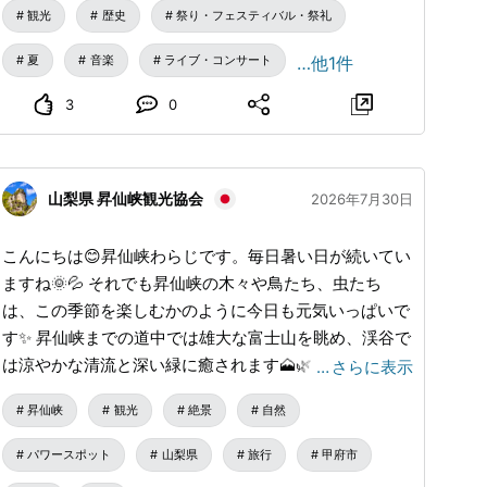
楽と食をゆっくり味わえる一日になりそうです。 【日
観光
歴史
祭り・フェスティバル・祭礼
時】 2026年8月11日（火・祝）9:30開場 10:00開始
【場所】 用作公園（大分県豊後大野市朝地町上尾塚
夏
音楽
ライブ・コンサート
…他1件
3914） 【料金】入場無料 【駐車場】あり ■お問合せ先
3
0
用作ベース（担当：有本） TEL：080-5285-0477
山梨県 昇仙峡観光協会
2026年7月30日
こんにちは😊昇仙峡わらじです。毎日暑い日が続いてい
ますね🌞💦 それでも昇仙峡の木々や鳥たち、虫たち
は、この季節を楽しむかのように今日も元気いっぱいで
す✨ 昇仙峡までの道中では雄大な富士山を眺め、渓谷で
は涼やかな清流と深い緑に癒されます🗻🌿 自然に囲ま
…
さらに表示
れた昇仙峡で、心も体もリフレッシュしませんか？🍃
昇仙峡
観光
絶景
自然
自然を満喫したあとは、ぜひ「わらじ」でゆっくりとお
食事をお楽しみください😊 わらじでは、夏の清流でた
パワースポット
山梨県
旅行
甲府市
くましく育った岩魚を、一尾ずつ丁寧に塩焼きにしてご