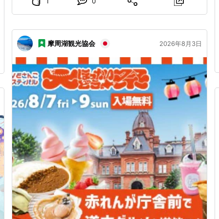
員会 （忠類総合支所地域振興課内）TEL：01558-8-
1
0
2111
www.makubetsu.jp
...
摩周湖観光協会
2026年8月3日