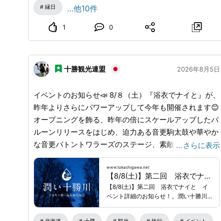
センター前緑地および駐車場（出店・盆踊り・イベント
縁日
…他10件
会場） 利別川両国橋南側河川敷（花火打上会場） 🔶お
問合せ先：足寄ふるさと盆踊り・両国花火大会実行委員
1
0
会 TEL：0156-28-3863
www.town.ashoro.hokkaido.jp
...
十勝観光連盟
2026年8月5日
イベントのお知らせ📣 8/８（土）『浴衣でナイと』が、
昨年よりさらにパワーアップして今年も開催されます😊
オープニングを飾る、昨年の倍にスケールアップしたバ
ルーンリリースをはじめ、迫力ある音更駒太鼓や華やか
な音更バトントワラーズのステージ、素敵な景品がもら
…
さらに表示
えるお子様向けのお菓子まきや、「こども縁日」など、
ワクワクするイベントが盛りだくさんです🎵 さらに、
www.tokachigawa.net
【8/8(土)】第二回 浴衣でナイと イベント詳細のお知らせ！｜十勝川温泉観光協会ホームページ
浴衣コンテストや大人向けの豪華景品が当たる「新イベ
【8/8(土)】第二回 浴衣でナイと イ
ント」を開催!! 数量限定（20個）の特大「メガあんぱん
ベント詳細のお知らせ！。潤い十勝川
（直径約20cm）」も販売いたします😍 当日は浴衣また
は、北海道音更町十勝川温泉観光協会
の公式サイトです。旬な話題、お得な
は甚平でご来場いただくと、会場内で利用できる「300