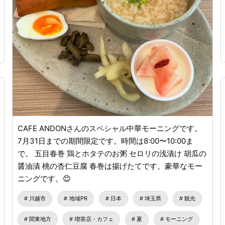
CAFE ANDONさんのスペシャル中華モーニングです。
7月31日までの期間限定です。時間は8:00〜10:00ま
で。 五目春巻 鶏とホタテのお粥 セロリの浅漬け 胡瓜の
醤油漬 桃の杏仁豆腐 春巻は揚げたてです。豪華なモー
ニングです。😊
川越市
地域PR
日本
埼玉県
観光
関東地方
喫茶店・カフェ
夏
モーニング