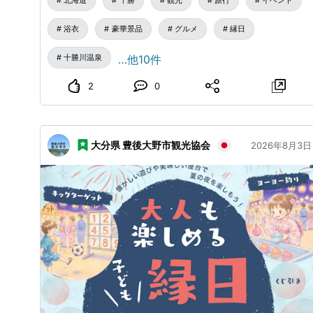
北海道
十勝
観光
旅行
イベント
情報をお伝えします。
円券（お子様には縁日券）」をプレゼント!!🎁🎁 もちろ
浴衣
豪華景品
グルメ
縁日
ん、普段着でのご来場も大歓迎です🤗 子どもから大人
まで楽しめる特別な1日。ご家族・ご友人と一緒に夏の
十勝川温泉
…他10件
思い出を作りましょう！
www.tokachigawa.net
...
2
0
大分県 豊後大野市観光協会
2026年8月3日