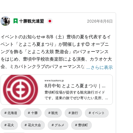
十勝観光連盟
2026年8月6日
イベントのお知らせ📣 8/8（土）豊頃の夏を代表するイ
ベント「とよころ夏まつり」が開催します😊 オープニ
ングを飾る「とよころ太鼓 艶遊会」のパフォーマンス
をはじめ、豊頃中学校吹奏楽部による演奏、カラオケ大
会、ミカバトンクラブのパフォーマンスなど、見どころ
…
さらに表示
満載のステージが目白押しです！ さらに、子どもたち
が大喜びするお菓子まき、ビンゴ大会、DJタイムな
www.toyokoro.jp
8月中旬 とよころ夏まつり｜北海道 豊頃町のとよころ観光ガイド - 豊頃町観光サイト - 北海道豊頃町公式ホームページ
ど、みんなで盛り上がれる企画が盛りだくさん!! そして
豊頃町役場が提供する観光旅行ガイド
お祭りのフィナーレには、19時30分から約2,000発の美
です。道東の旅でぜひ寄りたい見所、
しい花火が豊頃の夜空を壮大に彩ります！🎆 ご家族や
お土産、グルメ、観光ルートコースな
どを紹介しています。
ご友人同士と最高の夏の思い出を作りましょう🤗 日
北海道
十勝
観光
旅行
イベント
時：2026年8月8日（土）14時～20時（花火は19:30か
花火
花火大会
グルメ
豊頃町
ら打上予定） 会場：豊頃町える夢館 駐車場（豊頃町茂