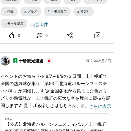
が盛りだくさん😍 「おとふけ一番小麦」を使用した限
体験
グルメ
十勝川温泉
音更町
定メニューが豊富でいろんなグルメが楽しめます！ さ
らに、小麦畑に巨大アートが出現！高所作業車に乗って
モール温泉
…他10件
巨大アートが鑑賞できます（有料） また、3会場を巡る
スタンプラリーも開催しています！ 最後は道の駅のガ
3
0
ーデンスパで、モール温泉にゆったり浸かってリラック
スしてください🤗
www.tokachigawa.jp
...
十勝観光連盟
2026年8月3日
イベントのお知らせ📣 8/7～8/9の３日間、上士幌町で
全国の熱気球が集う「第53回北海道バルーンフェステ
ィバル」が開催します😊 全国各地から集まった色とり
どりの熱気球が、上士幌町の広大な空を舞台に競技を展
開します🎵 見上げる楽しさはもちろん、会場には実際
…
さらに表示
に浮遊感を味わえる熱気球の係留体験搭乗（有料）をは
じめ、フォークディオ「サスケ」のスペシャルライブな
hbf.jp
【公式】北海道バルーンフェスティバル／上士幌町
ど多彩なステージイベント、地元グルメを堪能できる
全国で初めて1974年に実施された熱気球の大会です。全国から