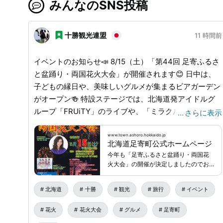
みんなのSNS投稿
十勝観光連盟
11 時間前
イベントのお知らせ📣 8/15（土）「第44回 足寄ふるさ
と盆踊り・両国花火大会」が開催されます😊 日中は、
子どもの縁日や、美味しいグルメが集まるビアガーデン
がオープン🍻 特設ステージでは、北海道発アイドルグ
ループ「FRUiTY」のライブや、「ミラクルひかる」に
…
さらに表示
よるものまねショーが繰り広げられ、お祭りを盛り上げ
ます🎵 子ども盆踊りや個性が光る仮装盆踊り、お楽し
www.town.ashoro.hokkaido.jp
北海道足寄町公式ホームページ
み抽選会など、家族みんなで笑顔になれる催しものが満
今年も「足寄ふるさと盆踊り・両国花
載です😍 そしてお祭りの締めくくりには、鮮やかな花
火大会」の開催が決定しましたのでお
火が足寄の夜空を美しく染め上げます🎆 夏の夜風を感
知らせします。 『第４４回足寄ふる
さと盆踊り・両国花火大会』 日時：
じながら、特別な夏のひとときを、ぜひ会場でご体感く
北海道
十勝
観光
旅行
イベント
８月１５日（土）13：00～21：
ださい🤗 🔶日時：2026年8月15日（土） 13:00 - 21:00
00（花火打上時間 19：30
花火
花火大会
グルメ
足寄町
（花火打上時間：19：30～20：10予定） 🔶会場：町民