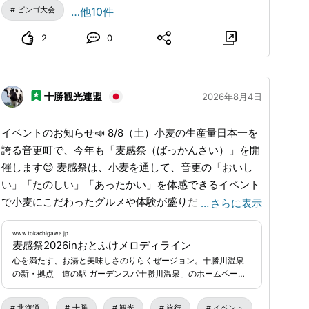
岩本町166番地）
www.toyokoro.jp
...
ビンゴ大会
…他10件
2
0
十勝観光連盟
2026年8月4日
イベントのお知らせ📣 8/8（土）小麦の生産量日本一を
誇る音更町で、今年も「麦感祭（ばっかんさい）」を開
催します😊 麦感祭は、小麦を通して、音更の「おいし
い」「たのしい」「あったかい」を体感できるイベント
で小麦にこだわったグルメや体験が盛りだくさんです!!
…
さらに表示
会場は、音更帯広ICから十勝川温泉までの町道にある
「音更メロディーライン」と呼ばれる3つのスポット、
www.tokachigawa.jp
麦感祭2026inおとふけメロディライン
道の駅おとふけ・三浦農場・十勝川温泉です。 各会場
心を満たす、お湯と美味しさのりらくぜージョン。十勝川温泉
で様々な体験や催し物をご用意しております🎵 音更産
の新・拠点「道の駅 ガーデンスパ十勝川温泉」のホームページ
小麦を学ぶ・食べる「石窯ピザ作り体験」や麦稈ロール
です。
転がし、小麦粉を作る製粉体験など親子で楽しめる企画
北海道
十勝
観光
旅行
イベント