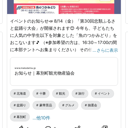
イベントのお知らせ📣 8/14（金）「第30回忠類ふるさ
と盆踊り大会」が開催されます😊 今年も、子どもたち
に人気の中学生以下を対象とした「魚のつかみどり」を
おこないます🎵 （※参加希望の方は、16:30～17:00の間
に本部テントへお集まりください） その他にも、参加
…
さらに表示
賞がもらえる子ども盆踊りや、豪華賞品が当たる仮装盆
踊りなどみんなで盛り上がるプログラムが目白押しです
www.makubetsu.jp
😍 お祭りの最後には、パンまきやお楽しみ抽選会もご
お知らせ｜幕別町観光物産協会
用意しています。 （※お楽しみ抽選券は18:00から先着
1,000名様（1人1枚）に配布いたします） ぜひご家族や
友人同士、お誘い合わせの上、楽しい夏の夜を過ごしま
北海道
十勝
観光
旅行
イベント
しょう！🤗 🔶日時：令和８年８月14日（金）17:00～ ※
盆踊り
豪華景品
グルメ
抽選会
小雨決行（荒天時は状況により中止する場合がありま
す） 🔶会場：忠類ふれあいセンター福寿特設会場 🔶お
幕別町
…他10件
問い合わせ先：第30回忠類ふるさと盆踊り大会実行委