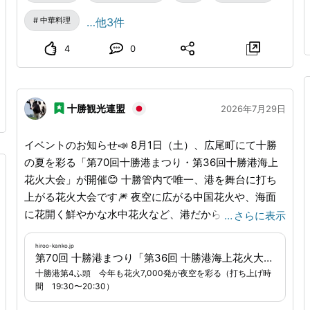
中華料理
…他3件
4
0
十勝観光連盟
2026年7月29日
イベントのお知らせ📣 8月1日（土）、広尾町にて十勝
の夏を彩る「第70回十勝港まつり・第36回十勝港海上
花火大会」が開催😊 十勝管内で唯一、港を舞台に打ち
上がる花火大会です🎆 夜空に広がる中国花火や、海面
に花開く鮮やかな水中花火など、港だからこそ味わえる
…
さらに表示
演出が見どころです✨✨ 会場内では、多数の屋台が出店
するポートバザール、東京港フルーツバザールのほか、
hiroo-kanko.jp
第70回 十勝港まつり「第36回 十勝港海上花火大会」8/1（土）開催！ | イベント, 観光情報, 十勝港海上花火大会 | 広尾町観光協会
火災予防フェスタ、JAF子ども安全免許証発行、
十勝港第4ふ頭 今年も花火7,000発が夜空を彩る（打ち上げ時
YOSAKOIソーラン演舞、陣屋太鼓、海風サウナフェス
間 19:30〜20:30）
など、多種多様な催しが行われます🎵 さらに今年は、