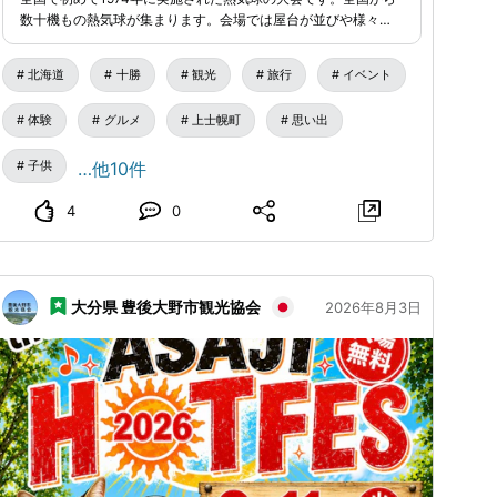
「バルーン商店街」など、魅力的なプログラムを多数ご
数十機もの熱気球が集まります。会場では屋台が並びや様々な
用意しております😍 夏の思い出を作りに、ご家族やご
イベントを開催しお祭り気分を味わえます。
友人と一緒に、お越しください🤗 🔶イベントの詳細や
北海道
十勝
観光
旅行
イベント
最新情報は、北海道バルーンフェスティバル組織委員会
体験
グルメ
上士幌町
思い出
の公式Instagramをチェック→ @hbf_1974_kamishihoro
ぜひフォローして応援してください!!
hbf.jp
/
子供
…他10件
4
0
大分県 豊後大野市観光協会
2026年8月3日