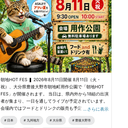
朝地HOT FES ❚ 2026年8月11日開催 8月11日（火・
祝）、大分県豊後大野市朝地町用作公園で「朝地HOT
FES」が開催されます。 当日は、県内外から18組の出演
者が集まり、一日を通してライブが予定されています。
会場内ではフードとドリンクの販売も予定されており、
…
さらに表示
カレー、串揚げ、焼きそば、ロコモコなどの食事に加
日本
九州地方
大分県
豊後大野市
え、ビールや焼酎も楽しめます。夏の景色のなかで、音