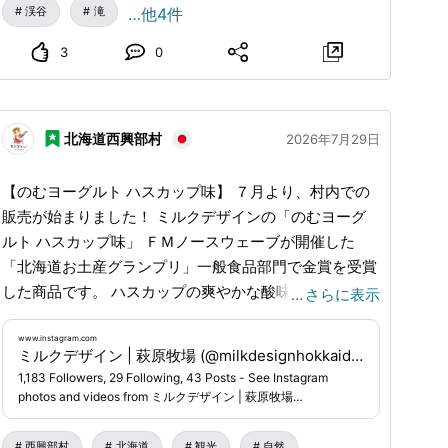
提供しております🐟🔥 香ばしく焼き上げた皮の香り
渓谷
滝
…他4件
と、ふっくらとした身の旨み。 自然の恵みを、そのま
3
0
ま味わえる自慢の一品です😋✨ お食事を楽しんでいただ
くのは、150年の時を刻んできた古民家🏡 木のぬくもり
に包まれた空間は、どこか懐かしく、時間がゆっくりと
流れているような心地よさがあります🌿 忙しい毎日を
北海道西興部村
2026年7月29日
少しだけ忘れて、自然に癒されながら心ほどけるひとと
きを過ごしてみませんか？😊 美味しいお料理と、心安
【のむヨーグルト ハスカップ味】 ７月より、村内での
らぐ景色をご用意して、 皆さまのお越しをスタッフ一
販売が始まりました！ ミルクデザインの「のむヨーグ
同、心よりお待ちしております✨🍀
ルト ハスカップ味」 ＦＭノースウェーブが開催した
「北海道お土産グランプリ」一般食品部門で金賞を受賞
した商品です。 ハスカップの爽やかな酸味 と のむヨー
…
さらに表示
グルトの甘みがバランスよく、お土産にも、旅のお供に
もぴったり！ 西興部村内では 道の駅「花夢」、Qマー
www.instagram.com
ミルクデザイン | 萩原牧場 (@milkdesignhokkaido) • Instagram photos and videos
トにてお買い求めいただけます。 西興部村にお越しの
1,183 Followers, 29 Following, 43 Posts - See Instagram
際には、どうぞお試しください。 - ミルクデザインは
photos and videos from ミルクデザイン | 萩原牧場
西興部村で採れたグラスフェッドミルクを加工し、牛
(@milkdesignhokkaido)
乳、のむヨーグルトの他、チーズやバター等の製造も行
西興部村
北海道
観光
自然