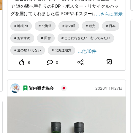
で 道の駅へ手作りのPOP・ポスター・リサイクルバッ
この傘の使い捨てで手軽に交換できる性質が魅力の核心
グを届けてくれました👏 POPやポスターは、 「お客様
…
さらに表示
です。人通りの多い国では、透明性が混雑した通りをナ
が本当に知りたい情報は？」を考え、 売れ筋商品をリ
ビゲートするのに役立ちます。雨の中で、同じ傘を持っ
地域PR
北海道
岩内町
観光
日本
サーチして作成✨ イラストや英語表記など工夫がいっぱ
ている人々が大勢いる光景は、他の時や場所では見られ
いで、とても見やすい仕上がりです！ そして注目ポイ
ない独特の雰囲気を醸し出しています。 この雨の季節
おすすめ
田舎
ここに行きたい・行ってみたい
ント🐟 リサイクルバッグの「たら丸」イラストは、 現
に国にいるなら、安価でアイコニックな傘のお土産を持
在木田金次郎美術館にて開催中の 「ふるさとこども美
道の駅 いわない
北海道地方
…他10件
って帰ってみてはいかがでしょうか？
術展」で木田金次郎賞 を受賞された井戸端さんの作品
8
0
です✨ 限定の特別デザインバッグ、これは見逃せませ
ん！🎉 道の駅に来たら、ぜひ手に取ってチェックして
みてください😊
岩内観光協会
2026年1月27日