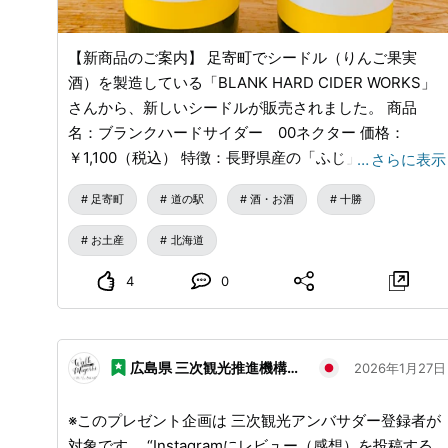
【新商品のご案内】 足寄町でシードル（りんご果実
酒）を製造している「BLANK HARD CIDER WORKS」
さんから、新しいシードルが販売されました。 商品
名：ブランクハードサイダー 00ネクター 価格：
￥1,100（税込） 特徴：長野県産の「ふじ」とワイン酵
…
さらに表示
母を使用。発酵途中にりんごの果汁を加えることで、濃
足寄町
道の駅
酒・お酒
十勝
厚なりんご蜜を感じさせる甘さが特徴のシードルです。
他のフレーバーのシードルよりアルコール度数が低い
お土産
北海道
（5％）ため、シードルを飲んだことのない方にもおす
すめです。 道の駅あしょろ銀河ホール21ショップにて
4
0
販売しておりますので、お立ち寄りの際はぜひチェック
してみてください！
広島県 三次観光推進機構（みよしDMO）
2026年1月27日
※このプレゼント企画は 三次観光アンバサダー登録者が
対象です。 “Instagramにレビュー（感想）を投稿する