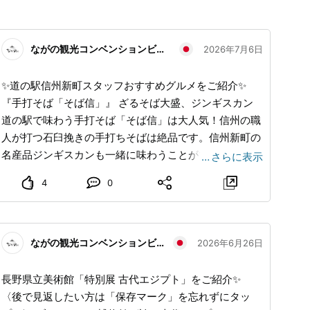
ながの観光コンベンションビューロー
2026年7月6日
✨道の駅信州新町スタッフおすすめグルメをご紹介✨
『手打そば「そば信」』 ざるそば大盛、ジンギスカン
道の駅で味わう手打そば「そば信」は大人気！信州の職
人が打つ石臼挽きの手打ちそばは絶品です。信州新町の
名産品ジンギスカンも一緒に味わうことができます。
…
さらに表示
『梅ソフト』 信州新町道の駅の人気スイーツ「梅ソフ
4
0
ト」。地元特産の竜峡小梅を使用し、やさしい甘酸っぱ
さが、暑い季節にぴったり。ドライブの休憩にぜひ味わ
ってみてください！ 『新町梅酒』 信州新町の梅を一度
冷凍することで旨味を凝縮させ、純米吟醸酒で仕込んだ
ながの観光コンベンションビューロー
2026年6月26日
梅酒です。300mlと小振りなサイズでお土産におすすめ
です！ 『矢嶋製パンのパン』 信州新町道の駅で出会え
長野県立美術館「特別展 古代エジプト」をご紹介✨
る、地元で愛される矢嶋製パン。店頭には美味しそうな
〈後で見返したい方は「保存マーク」を忘れずにタッ