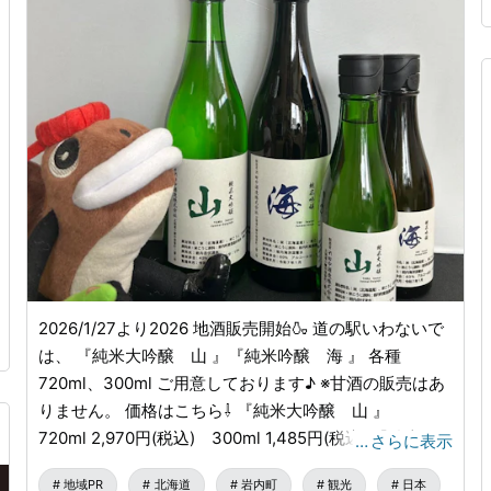
2026/1/27より2026 地酒販売開始🍶 道の駅いわないで
は、 『純米大吟醸 山 』『純米吟醸 海 』 各種
720ml、300ml ご用意しております♪ ※甘酒の販売はあ
りません。 価格はこちら⇩ 『純米大吟醸 山 』
720ml 2,970円(税込) 300ml 1,485円(税込) 『純米吟
…
さらに表示
醸 海 』 720ml 2,200円(税込) 300ml 1,100円(税込)
地域PR
北海道
岩内町
観光
日本