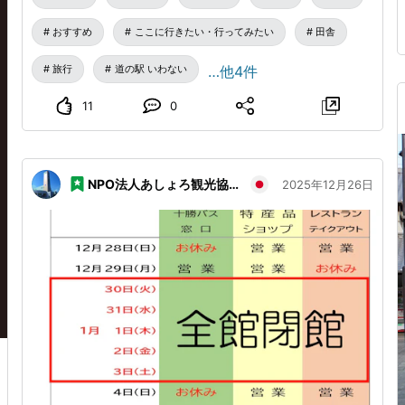
「純米大吟醸 山」精米歩合45% フルーティーで雑味
のないすっきりとした味わいで チーズなどのおつまみ
おすすめ
ここに行きたい・行ってみたい
田舎
との相性抜群！ 「純米吟醸 海」精米歩合60% お刺身
などのお食事と合わることで互いを引き立て合う 「食
旅行
道の駅 いわない
…他4件
中酒」としてお楽しみいただけます また、令和5年度札
11
0
幌国税局主催 新酒鑑評会 純米酒の部にて金賞受賞しま
した✨ 皆さんのお越しをお待ちしてます♪
NPO法人あしょろ観光協会
2025年12月26日