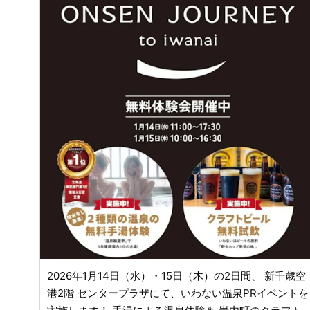
バサダー登録者であること ・Instagramアカウントを持
っていて公開状態で投稿していること ・当選した場合
はInstagramで商品レビュー（感想）を投稿できること
・プレゼント企画後のアンケートに回答できること ◼︎注
意事項 ・商品の発送は2月中旬頃を予定しています。 ※
三次の逸品を体験してInstagramで発信してもらうこと
が目的のため、非公開（鍵がかかった）アカウントから
の応募は当選しません。 三次市が大好き💕な 皆さまか
らのご応募をお待ちしています☺️
miyoshi-
daisuki.com
/
2026年1月14日（水）・15日（木）の2日間、 新千歳空
港2階 センタープラザにて、いわない温泉PRイベントを