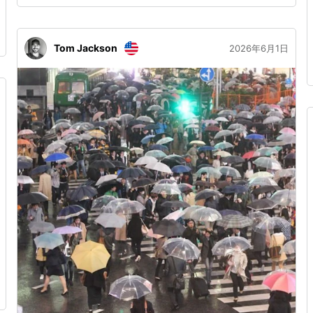
1階 ・内容 西条市の特産品等の販売・観光PR 画像1．西
条フェアチラシ 画像2、3．昨年の様子
Tom Jackson
2026年6月1日