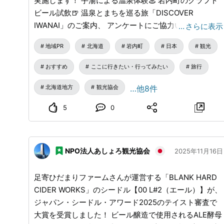
実施します！ 手湯による温泉体験♨ 岩内町のクラフト
ビール試飲🍺 温泉とまちを巡る旅「DISCOVER
IWANAI」のご案内、 アンケートにご協力いただいた方
…
さらに表示
へのささやかなプレゼントをご用意しております♪ いわ
地域PR
北海道
岩内町
日本
観光
ない温泉はニセコエリアのすぐ隣にありながら、 海と
山に囲まれた静かな港町の温泉地♨ 美肌の湯として全
おすすめ
ここに行きたい・行ってみたい
旅行
国的にも評価されてきました。 にぎやかな観光地では
なく、 静かに、ゆっくりと温泉と向き合う時間を過ご
北海道地方
観光協会
…他8件
したい方にこそ、 知っていただきたい場所です。 空港
5
0
で出会い、次は、現地で。 お近くの方も、乗り継ぎの
合間の方も、 ぜひ気軽にお立ち寄りください！！！ イ
ベントブースでは特産品の販売も行っております。 こ
の機会に岩内町を知ってください！！
NPO法人あしょろ観光協会
2025年11月16日
足寄ひだまりファームさんが運営する「BLANK HARD
CIDER WORKS」のシードル【00 L#2（エール）】が、
ジャパン・シードル・アワード2025のテイスト審査で
大賞を受賞しました！ ビール醸造で使用されるALE酵母