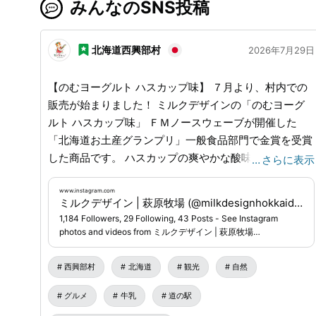
みんなのSNS投稿
北海道西興部村
2026年7月29日
【のむヨーグルト ハスカップ味】 ７月より、村内での
販売が始まりました！ ミルクデザインの「のむヨーグ
ルト ハスカップ味」 ＦＭノースウェーブが開催した
「北海道お土産グランプリ」一般食品部門で金賞を受賞
した商品です。 ハスカップの爽やかな酸味 と のむヨー
…
さらに表示
グルトの甘みがバランスよく、お土産にも、旅のお供に
もぴったり！ 西興部村内では 道の駅「花夢」、Qマー
www.instagram.com
ミルクデザイン | 萩原牧場 (@milkdesignhokkaido) • Instagram photos and videos
トにてお買い求めいただけます。 西興部村にお越しの
1,184 Followers, 29 Following, 43 Posts - See Instagram
際には、どうぞお試しください。 - ミルクデザインは
photos and videos from ミルクデザイン | 萩原牧場
西興部村で採れたグラスフェッドミルクを加工し、牛
(@milkdesignhokkaido)
乳、のむヨーグルトの他、チーズやバター等の製造も行
西興部村
北海道
観光
自然
っています。 道の駅 にしおこっぺ「花夢」と ホテル
グルメ
牛乳
道の駅
「森夢」では、ミルクデザインのソフトクリームも食べ