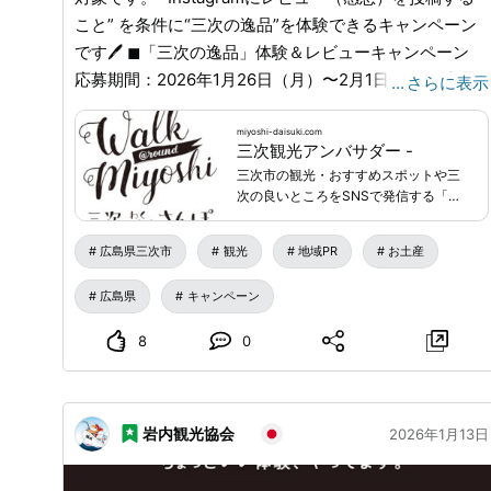
こと” を条件に“三次の逸品”を体験できるキャンペーン
です🖊️ ◼︎「三次の逸品」体験＆レビューキャンペーン
応募期間：2026年1月26日（月）〜2月1日（日） 当選
…
さらに表示
発表：2026年2月3日（火） ※当選者のみに連絡をしま
す。 当選通知に記載した期日までに必要情報を返信し
miyoshi-daisuki.com
三次観光アンバサダー -
てください。 ◼︎三次の逸品一覧 各5名ずつ合計30名に当
三次市の観光・おすすめスポットや三
たります🎁✨ A．洋酒ケーキ（10個入り） B．
次の良いところをSNSで発信する「三
HIROSHIMA NOH BREWERY 3本セット C．おはようフ
次観光アンバサダー」のWEBサイトで
す。随時会員を募集しています！モニ
ルーツ朝食セット D．チーズ饅頭（6個入り） E．ほう
広島県三次市
観光
地域PR
お土産
ターツアーに応募できる会員特典など
じ茶シロップ＆はぶ草茶セット F．山の芋元気セット
もあります。あなたも三次観光アンバ
広島県
キャンペーン
※AとBにはアルコールが含まれます。 アルコールが弱い
サダーに登録してみませんか？
方はご応募をお控えください。 Bは20歳未満の方の応募
8
0
はできません。 ◼︎応募方法 三次観光アンバサダーに登
録後、 LINE公式から応募してください。 ◼︎三次観光ア
ンバサダーへの登録方法 ・三次観光アンバサダーに未
岩内観光協会
2026年1月13日
登録の方は 下記のリンクから三次観光アンバサダーに
登録→自動返信メールから LINE公式に登録してくださ
い♪
miyoshi-daisuki.com
/
◼︎応募条件 ・三次観光アン