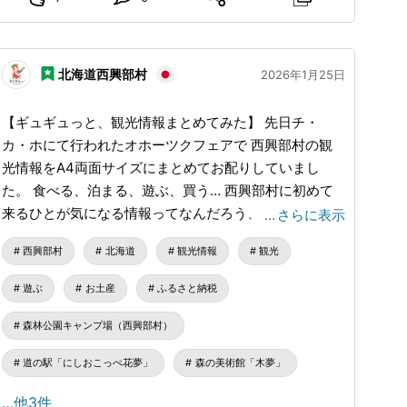
客さま限定に販売させていただいてお
りましたが、このGA. KOPPERショッ
ていますが、見方を変えれば、獣たちは西興部村にとっ
プで購入が可能となりました。◎GA.
ての資源でもあります。 加工の大変さはあれど （時間
KOPPER（ガコッパー）のHPもぜひご
も手間も、すごくかかります） 毛皮、肉、油、角…様々
覧ください。http://gakopper.com/
北海道西興部村
2026年1月25日
◎GA. KOPPER Facebookページ
な部位が有効活用できるのです。 その中でも熊油は、
https://www.facebook.com/ga.kopper
古くからアイヌの人たちが万能薬として使っていまし
【ギュギュっと、観光情報まとめてみた】 先日チ・
/◎GA. KOPPER ブログ
た。 手指のあかぎれや乾燥した唇、 やけどした皮膚に
http://kopper.blog.jp◎GA. KOPPER ☎️
カ・ホにて行われたオホーツクフェアで 西興部村の観
09064467689浅野❮ご注文前にご確認
塗ると肌を癒してくれるそう。 そんな油からつくられ
光情報をA4両面サイズにまとめてお配りしていまし
をおねがいします❯〈送料・配送につい
た石鹸は 洗い上がりの肌がしっとりとした感触で、つ
た。 食べる、泊まる、遊ぶ、買う… 西興部村に初めて
て〉◆全国一律５００円です。ステッ
っぱりにくいです。 手洗い用にも、洗顔用にもおすす
カーのみでご注文の場合は、全国一律
来るひとが気になる情報ってなんだろう、と考えながら
…
さらに表示
２００円です。◆配送方法はゆうパッ
め。 熊バームも販売されていますので 気になる方は
情報を厳選してみたので、SNSにも載せておこうかと思
ク／レターパック／スマートレターの
GA.KOPPERを訪れるか、 オンラインショップをチェッ
西興部村
北海道
観光情報
観光
います！ 〇アクセス 催事会場が札幌駅だったので 札幌
いずれかです。商品のサイズや個数に
クしてみてください。
gakopper.base.shop
/
※日中はス
より、配送方法を変更させていただき
駅から西興部村への移動について調べてみました。 だ
遊ぶ
お土産
ふるさと納税
タッフ不在の日もありますので GA.KOPPERへの訪問
ます。◆ご注文後、２日～7日程で発送
いたい４～６時間ほどかかります🚙 ちょっとした小旅
となりますが、在庫状況によってはお
は、事前のご連絡をおすすめします - ちなみに熊せっけ
行ですね。 村内にはガソリンスタンドがありますので
森林公園キャンプ場（西興部村）
待ちいただくこともございます。予め
んを製造しているのは 下川町で化粧品をつくっている
ご了承ください。また、お急ぎの方は
お車で来られた場合にも安心です🙌 〇食べる、泊ま
SORRYKOUBOUさん。 SORRYKOUBOUさんの化粧品
ご相談ください。◆北海道からの発送
道の駅「にしおこっぺ花夢」
森の美術館「木夢」
る、遊ぶ… 夏季限定の施設もいくつかあります。 ま
です。遠い地域にお住まいの方は時間
は 肌や身体のことを思いやり、自分たちで栽培したハ
た、画像のほかにもイベントが開かれていたり 自然の
がかかりますので、気長にお待ちいた
…他3件