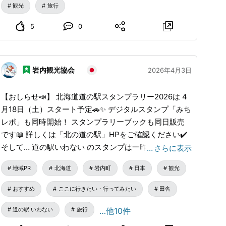
間たちが発掘調査をしている可愛いデザイン！マグカッ
北海道産（小麦粉、バター）など、地元のものにこだわ
観光
旅行
プやトートバッグなど、普段使いできるアイテムも多数
りました。 食べると、まるで大樹町をめぐっているよ
5
0
ご用意！ ⑥魅力的なオリジナルグッズ 魅力的なオリジ
うな気持ちになれること間違いなし。 ぜひお試しくだ
ナルグッズが盛りだくさん！ お菓子やぬいぐるみな
さい！
ど、様々な種類の商品が並びます。お土産には困りませ
ん！ 開催概要 【展覧会名】『ブルックリン博物館所蔵
岩内観光協会
2026年4月3日
特別展 古代エジプト』 【会期】2026年6/27日（土）
～ 9/27（日） 【会場】長野県立美術館 【開館時間】
【おしらせ📣】 北海道道の駅スタンプラリー2026は 4
9：00～17：00 【休館日】水曜日（ただし9/23(水)は祝
月18日（土）スタート予定🚗✨ デジタルスタンプ「みち
日のため開館、翌9/24(木)休館） 【平日来場者特典】オ
レポ」も同時開始！ スタンプラリーブックも同日販売
リジナルステッカープレゼント※無くなり次第終了 #古
です📖 詳しくは「北の道の駅」HPをご確認ください✔️
代エジプト #古代エジプト展 #長野県立美術館 #長野市
そして… 道の駅いわない のスタンプは一昨年に リニュ
…
さらに表示
#長野観光
ーアル済み🐟✨ お立ち寄りの際は、ぜひ館内売店もご
地域PR
北海道
岩内町
日本
観光
覧ください🙏
おすすめ
ここに行きたい・行ってみたい
田舎
道の駅 いわない
旅行
…他10件