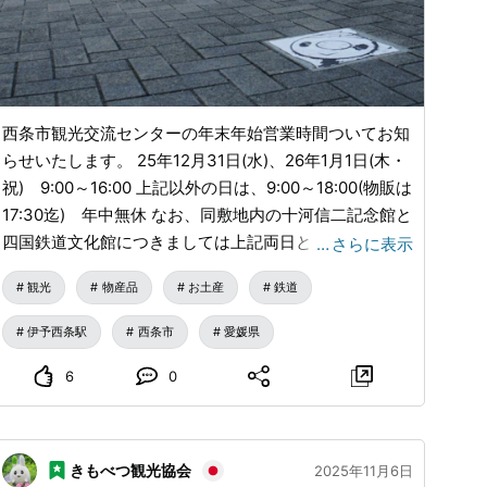
西条市観光交流センターの年末年始営業時間ついてお知
らせいたします。 25年12月31日(水)、26年1月1日(木・
祝) 9:00～16:00 上記以外の日は、9:00～18:00(物販は
17:30迄) 年中無休 なお、同敷地内の十河信二記念館と
四国鉄道文化館につきましては上記両日ともに終日休館
…
さらに表示
です。 本年もたくさんの方々にお越しいただき、誠に
観光
物産品
お土産
鉄道
ありがとうございました。 来年もよろしくお願い申し
上げます。
伊予西条駅
西条市
愛媛県
6
0
きもべつ観光協会
2025年11月6日