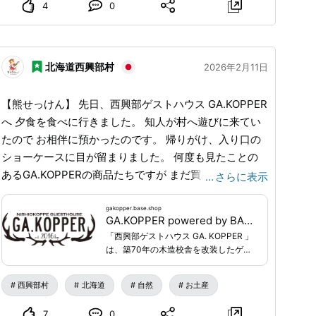
4
0
北海道西興部村
2026年2月11日
【熊せっけん】 先日、西興部ゲストハウス GA.KOPPER
へ 夕食を食べに行きました。 知人が村へ遊びに来てい
たので お相伴に預かったのです。 帰りがけ、入り口の
ショーケースに目が留まりました。 何度も見たことの
あるGA.KOPPERの商品たちですが まだ買ったことがな
…
さらに表示
かった、熊せっけん。 冬は肌が乾燥し、特に手の甲や
指先のかゆみが気になっていたので 肌荒れを防ぐ効果
gakopper.base.shop
GA.KOPPER powered by BASE
があると聞き、石鹸を購入してみました。 - この石鹸
「西興部ゲストハウス GA. KOPPER 」
は、 西興部村に生息するヒグマの油と 下川町産トドマ
は、築70年の木造校舎を改装したゲス
ツ葉油、 滝上町産ハッカ油などを配合してつくられた
トハウスです。西興部村の特産物や素
材を活かした商品開発と、まちおこし
もの。 ハンターであるゲストハウス・オーナーの 浅野
西興部村
北海道
自然
お土産
に繋がるアイテムの販売を実施してい
さんが自ら撃った熊の油が使われています。 熊や鹿は
ます。当館に足を運んでくださったお
7
0
農作物、森林へ被害を与えるなどの理由から害獣とされ