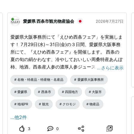
愛媛県 西条市観光物産協会
2026年7月27日
愛媛県大阪事務所にて「えひめ西条フェア」を実施しま
す！ 7月29日(水)～31日(金)の３日間、愛媛県大阪事務
所にて、『えひめ西条フェア』を開催します。 西条の
夏の旬の絹かわなす、冷やしておいしい周桑特産あんぽ
柿、地酒、西条産人参の濃厚人参ジュース、その他加工
…
さらに表示
品の西条産品をご用意しております。観光のご案内も含
名物・特産品・特産物・名産品
愛媛県大阪事務所
め、多くの方々に西条市へ訪れていただくことができる
よう、西条市の魅力をPRいたします。 近畿圏近隣にお
愛媛県
西条市
四国地方
大阪市
住まいの皆様、ぜひお立ち寄りください！ 【えひめ西
条市フェア】 ・開催期間 令和8年7月29日（水）～31日
地域PR
観光
クロモジ
物産品
（金） ９時００分～１８時００分 ※最終日の7月31日
…他2件
（金）は１７時００まで ・場所 愛媛県大阪事務所 〒
550-0002大阪市西区江戸堀1-9-1 肥後橋センタービル
3
0