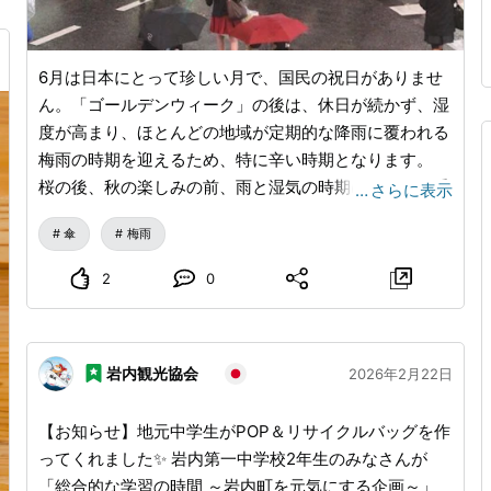
6月は日本にとって珍しい月で、国民の祝日がありませ
ん。「ゴールデンウィーク」の後は、休日が続かず、湿
度が高まり、ほとんどの地域が定期的な降雨に覆われる
梅雨の時期を迎えるため、特に辛い時期となります。
桜の後、秋の楽しみの前、雨と湿気の時期にちょうど重
…
さらに表示
なるため、旅行に最も人気のある季節とは言えません。
傘
梅雨
しかし、日本の雨には独自の文化があります！日本は世
界中で最も傘にお金を使っていることをご存知ですか？
2
0
デザイナー傘、かわいくて個性的な傘、サブカルチャー
キャラクターで飾られた傘もありますが、日本の傘の世
界の本当の働き者は透明なビニール傘です。 これらは
岩内観光協会
2026年2月22日
どのコンビニでも数百円で手に入れることができ、この
安価な明るさが放置される原因となっています。（ある
【お知らせ】地元中学生がPOP＆リサイクルバッグを作
いは、親切に言えば、すべてが見分けがつかないため、
ってくれました✨ 岩内第一中学校2年生のみなさんが
誰かがあなたのビニール傘を別のものと間違えたのかも
「総合的な学習の時間 ～岩内町を元気にする企画～」
しれません。）強風で壊れることもあります。しかし、