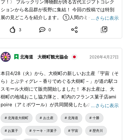
パンがずらりと並びます。旅の途中の朝食やおやつ、お
プ！〉 ブルックリン博物館が誇る古代エジプトコレク
土産にもぴったりの一品です。 『直売所 旬の農産
ションから名品群が長野に集結！ 今回の投稿では特別
物』 州新町道の駅の直売所には、地元で大切に育てら
展の見どころを紹介します。 ①人間のミイラが２体、
…
さらに表示
れた旬の農産物が並びます。季節ならではの新鮮な味わ
さらに動物のミイラも！ ミイラはなぜ、どのように作
3
0
いは、旅の思い出やご自宅へのお土産にもおすすめで
られたのか？など、古代エジプト人の死生観にせまりま
す。 ・基本情報 『道の駅信州新町』
す。 人や動物のミイラをはじめ、美しい副葬品の数々
@michinoeki_shinmachi 【住所】長野市信州新町水内
や葬儀のための道具、神々の姿をあらわしたレリーフな
4619 【電話番号】026-262-2228 【営業時間】8:30～
ど、葬送儀礼に関する作品を紹介。 ②謎に包まれたフ
北海道 大樹町観光協会
2026年4月27日
17:45 (食堂L.O16:30時迄) #道の駅 #道の駅グルメ #道の
ァラオ 3000年の王朝史を通じて活躍した12人の王にま
駅信州新町 #長野市 #長野観光
つわる作品を紹介し、王の姿と王朝の変遷をたどりま
本日4/28（火）から、大樹町の新しいお土産「宇宙（そ
す。 ③古代エジプト人の日常生活 住居環境、食生活、
ら）とぶティグレ－香りでめぐる大樹町－」が道の駅コ
仕事事情、身だしなみ、出産や子育てなどにも着目し、
スモール大樹にて販売開始しました！ 本お土産は、大
現代の生活へもつながる身近な謎を掘り起こします。
樹町の地域おこし協力隊と、町内のフランス菓子店ami
④音声ガイドは2種類 「特別版」のナビゲーターは菊
poire（アミポワール）が共同開発したものです。 ティ
…
さらに表示
池風磨さんです！古代エジプトの謎を菊池さんと探求し
グレとはフランス発祥の焼き菓子で、しっとりとしたフ
北海道大樹町
お土産
北海道
十勝
てみてはいかがでしょうか。 「通常版」では、日本テ
ィナンシェ生地の真ん中に、ガナッシュを流し込んだ、
レビアナウンサーの辻岡義堂さんが分かりやすく解説し
とてもリッチなスイーツです。 素材についても、大樹
お菓子
ケーキ・洋菓子
宇宙
歴舟川
ます。 ⑤PEANUTSとのコラボグッズ スヌーピーと仲
町産（ハスカップ、木苺、ハチミツ）、十勝産（卵）、