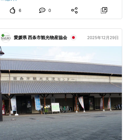
ーブや自生する植物を原料につくられたスキンケア製品
だけると嬉しいです。◆配送会社によ
なかで遊んだりすることもできるところです。 〇お土
です。 - 身近な自然の中に自分の肌に寄り添ってくれる
るトラブルについては責任を負い兼ね
6
0
産 道の駅花夢やホテル森夢だけでなく 地元商店などで
ます。〈返品・交換・キャンセルにつ
ものがある、それをつくってくれる人がいるのはとって
もお買い求めいただけるものがあります。 中には、ふ
いて〉◆万が一、破損や不足等がござ
もうれしいことですね。 #GAKOPPER #熊せっけん
るさと納税の返礼品になっているものや オンラインシ
いました際には、到着後5日以内に当店
#SORRYKOUBOU #スキンケア
までご連絡ください。◆お客様のご都
ョップからご購入いただけるものもありますよ✨ ふるさ
愛媛県 西条市観光物産協会
2025年12月29日
合によるキャンセル・返品交換は承っ
と納税 ＞＞ さとふる、楽天ふるさと納税、ふるさとチ
ておりません。※ご不明な点、ご質問な
ョイス ＞グラスフェッドミルクを取り扱う「ミルクデ
どがありましたらご連絡ください。
☎️09064467689 浅野
ザイン」 ＞野菜を育て販売している「瀬戸牛農園」 -
昨年、西興部村の観光パンフレットが新しくなって そ
ちらには各施設の魅力や基本情報などが更に細かく紹介
されています。 観光全般に関するお問い合わせは 西興
部村観光情報発信センター「里住夢（りずむ）」までお
気軽にお問い合わせください。 📞０１５８－８５－７
１２５ 📩 ni.kankouannaiあっとまーくgmail.com #オ
ホーツク #アクセス #泊まる #食べる #呑む #買う