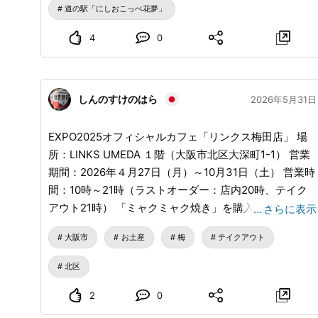
られますよ🍦 – オンラインショップ：
道の駅「にしおこっぺ花夢」
www.milkdesign.jp
...
Instagram：
www.instagram.com
...
#西興部村 #のむヨーグルト #ハ
4
0
スカップ #ミルクデザイン #販売開始
しんのすけのはら
2026年5月31日
EXPO2025オフィシャルカフェ「リンクス梅田店」 場
所：LINKS UMEDA １階（大阪市北区大深町1-1） 営業
期間：2026年４月27日（月）～10月31日（土） 営業時
間：10時～21時（ラストオーダー：店内20時、テイク
アウト21時） 「ミャクミャク焼き」を購入 モチモチ食
…
さらに表示
感・・・微妙な感じ ミャクミャクステッカーもゲット
大阪市
お土産
梅
テイクアウト
できたので良し・・・ お土産に・・・
北区
2
0