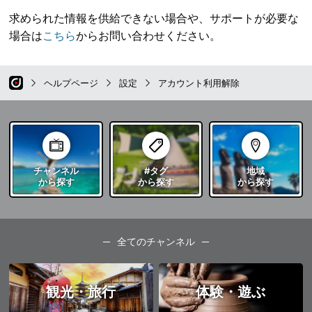
求められた情報を供給できない場合や、サポートが必要な
場合は
こちら
からお問い合わせください。
ヘルプページ
設定
アカウント利用解除
チャンネル
#タグ
地域
から探す
から探す
から探す
全てのチャンネル
観光・旅行
体験・遊ぶ