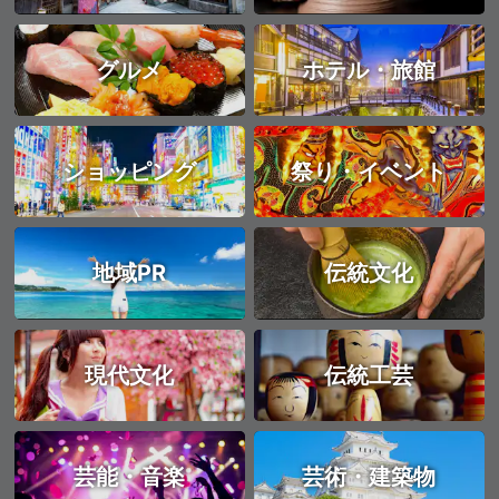
グルメ
ホテル・旅館
ショッピング
祭り・イベント
地域PR
伝統文化
現代文化
伝統工芸
芸能・音楽
芸術・建築物