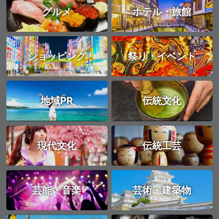
グルメ
ホテル・旅館
ショッピング
祭り・イベント
地域PR
伝統文化
現代文化
伝統工芸
芸能・音楽
芸術・建築物