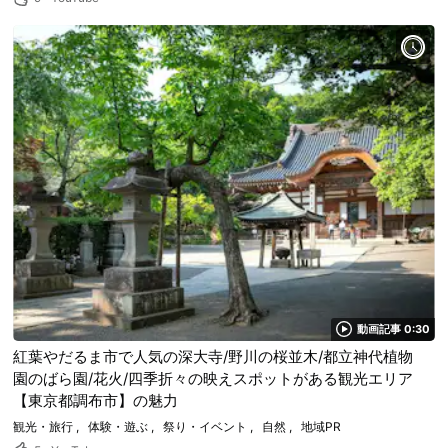
動画記事 0:30
紅葉やだるま市で人気の深大寺/野川の桜並木/都立神代植物
園のばら園/花火/四季折々の映えスポットがある観光エリア
【東京都調布市】の魅力
観光・旅行
体験・遊ぶ
祭り・イベント
自然
地域PR