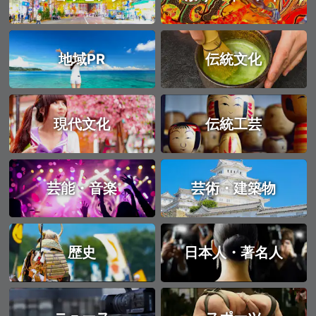
地域PR
伝統文化
現代文化
伝統工芸
芸能・音楽
芸術・建築物
歴史
日本人・著名人