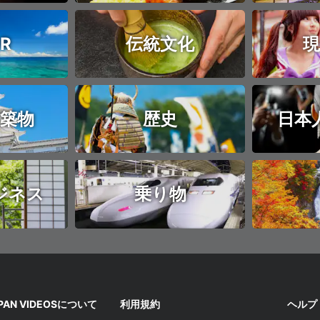
R
伝統文化
現
築物
歴史
日本
ジネス
乗り物
APAN VIDEOSについて
利用規約
ヘルプ