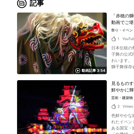
記事
「赤穂の獅
動画でご堪
祭り・イベン
1
YouTu
日本伝統の
子舞の公式PR動画「赤
わいます。
獅子舞保存
動画記事 3:54
を紹介した動画で、日本の伝統を堪能
の秋の祭り
見るものす
御囃子ととも
鮮やかに輝
いる野獅子
い」が執り行
芸術・建築物
舞は、新田
2
Vimeo
「むっくり」
色鮮やかな姫路城 3D
は、動画の
れたイベント
神事が終わ
ある国宝・
くりとした動きを、