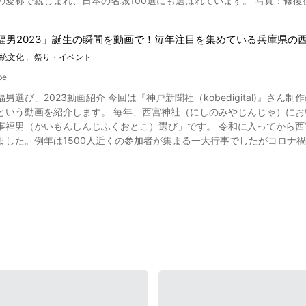
まれ、日本の名城100選にも選ばれています。 写真：修復後の姫路城 この白亜の名城・姫路城は2009年10月より、姫路
われます。 こちらは動画の2:55よりご覧になれます。 赤穂の秋祭りにはたくさんの見どころがある 画像引用 :YouTube
保存修理工事を開始し、漆喰（しっくい）の塗替えや破損した瓦の取替
終了し、姫路城は2015年3月に新しく生まれ変わり、グランドオープンしました。 この動画で紹介
福男2023」誕生の瞬間を動画で！毎年注目を集めている兵庫県の
A」-新たなる羽ばたき-』は、このグランドオープンを祝して、「第66回
津獅子保存会の獅子舞もぜひ見ておきたいですね。 赤穂の秋祭りが行なわれる時期には、神社や寺院の沿道にたくさんの屋
統文化
祭り・イベント
クションショーのオープニングからエンディングまで、全てをご覧になることができます。 近年
露店）が立ち並びます。 屋台で地元名産のグルメや、日本らしいお祭り
普段とは違う姿を見せる白亜の名城・姫路城の美しさをとくとご覧あれ！ 姫路城3Dプロジェクションマッピン
を磨き、保存を続け
be
nshot この動画で紹介されている姫路城3Dプロジェクションマッピングは、ストーリー仕立
の重要な神事です。 日本古来の祭礼には、伝統文化継承という重要な意味が込められてい
男選び」2023動画紹介 今回は『神戸新聞社（kobedigital)』さ
ます。 ・プロローグ（動画：0:51～） 白亜の城に美しく浮かび上がる物語の概要とタイトルは、これから
子舞を実際に見て、日本文化を感じたい方は、ぜひ赤穂の秋祭りに足を運んでみましょう。 【公式
という動画を紹介します。 毎年、西宮神社（にしのみやじんじゃ）に
せん。 ・一. 序の章 ～誕生～（動画：1:59～） この章の見所（みどころ）は動画の3:10からご覧にな
ttp://ako-kankou.jp/
んしんじふくおとこ）選び」です。 令和に入ってから西宮神社で行われた福男選びはわずかに1回。その神事がいよい
城が建築されていく様子。 桜や紅葉と共に姫路城が徐々に高さを重ねて
ました。例年は1500人近くの参加者が集まる一大行事でしたがコロナ
 ～伝説～（動画：4:56～） ここでは、後にこの姫路城の城主となった黒田
動画で、3年ぶりに行われた2023年福男選びの様子をご覧ください。 2023年の福男はどんな人？ 画像引用 :Yo
から現代へ～（動画：6:15～） 姫路市内の小学生731名が描いた姫路
1月10日午前6時、太鼓の音を合図に表大門が開門。すると一斉に参加者が
の説明となっています。 実際に動画をご覧になって、この3Dプロジェ
3年の福男に選ばれました。 【動画】
が過ぎ去っていくでしょう。 このプロジェクションマッピングの歴史は意外と古く、1960年代からあったといわれ
西宮神社の福男の選ばれたのは、兵庫県神戸市出身の大阪商業大学の硬式野球部に所属する22歳の男
12年にJR東京駅の丸の内駅舎で披露され、一般的にも多く知られるようになりました。 姫路城3Dプ
ートル走5.9秒の記録を持っているそう。 インタビューでは、「運がよ
：姫路城の桜 世界文化遺産にも登録されている姫路城は桜の名所・見どころでもあり、桜の時期には
たい」と語っています。 【動画】0:50～ 一番福・二番福・三番福を授かった3名 二番福は、兵庫県西
整備されている姫路公園（姫路城公園）には、多くの花見客が訪れます
田市の大学1年生の男性が授かりました。 ちなみに、2020年に開催された西宮神社の福男選びでは、13回連続で参加し
す。 毎年2月には世界遺産姫路城マラソンも開催され、こちらも人気のイベントとなってい
男性の体育教師が令和初の一番福を授かりました。ちなみに平成最後の福男は20代の消
ありますので、グルメサイトの口コミを見ながらお店を探すのも、楽し
県西宮市にある西宮神社。2021年と2022年はコロナウイル
本線・JR播但線・JR姫新線「姫路駅」から徒歩16分ほど、入場料金は大人1,050円、小人
影響により中止されていましたが、2023年の開門神事は3年ぶりに行われ大いに賑わいま
019年10月時点）となっています。 姫路城見学は時期や時間により、非常に混雑しま