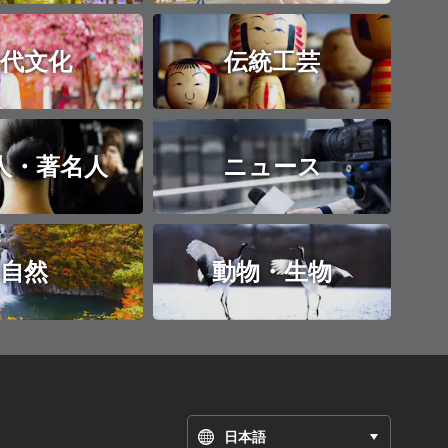
代文化
伝統工芸
人・著名人
ニュース
自然
動物・生物
日本語