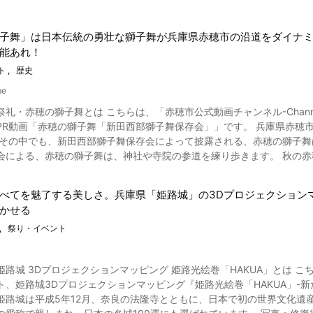
子舞」は日本伝統の勇壮な獅子舞が兵庫県赤穂市の沿道をダイナ
能あれ！
ト
歴史
be
祭礼・赤穂の獅子舞とは こちらは、「赤穂市公式動画チャンネル-Chann
穂の獅子舞「新田西部獅子舞保存会」」です。 兵庫県赤穂市では、秋になると地区ごとにさまざまなイベントが行われ賑
 その中でも、新田西部獅子舞保存会によって披露される、赤穂の獅子舞は、
会による、赤穂の獅子舞は、神社や寺院の参道を練り歩きます。 秋の
してください。 赤穂の獅子舞のダイナミックな動きに注目！ 画像引用 :YouTube screenshot 新田日吉神社
は、毎年10月に兵庫県赤穂市で行なわれる、賑やかな祭礼です。 赤穂
べてを魅了する美しさ。兵庫県「姫路城」の3Dプロジェクション
に市内を練り歩きます。 お祭りは動画の0:19よりご覧になれる神殿で行われる「神
かせる
を鼻高（天狗）が巧みに操りながら導いている様子を表しています。 動
われると、いよいよ兵庫県赤穂市内を練り歩く「花舞」に出発します。 こちらは動
祭り・イベント
西部地区と新田居村が毎年交互に奉納しており、この動画は新田西部地
「ふりあげ」などの演技を市民に披露します。 この花舞は盆宮、宵宮の2回で200件以上
プロジェクションマッピング 姫路光絵巻「HAKUA」とは こちらの動画は「beaphoto1」が制作した、2015年5月に開催さ
1:58からご覧になれる「道中舞」です。 日吉神社で神事が行われて
、姫路城3Dプロジェクションマッピング『姫路光絵巻「HAKUA」-新たなる羽ばた
ると、拝殿に駆け上がり、奉納舞が始まります。 赤穂の獅子舞は、尾
姫路城は平成5年12月、奈良の法隆寺とともに、日本で初の世界文化遺
本宮での奉納舞のときには激しい動きをするのが特徴です。 新田西部獅子舞保存会による奉納舞の後には、「にわか」という