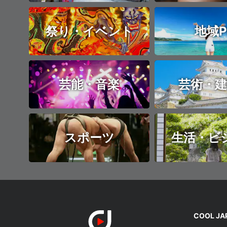
祭り・イベント
地域P
芸能・音楽
芸術・建
スポーツ
生活・ビ
COOL J