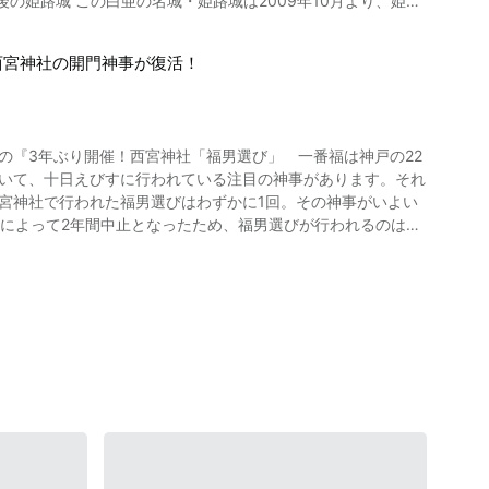
えなどを行いました。 平成の大改修と言われた、長期にわたる
されている『姫路光絵巻
西宮神社の開門神事が復活！
姫路お城まつり」の一環で開催されたイベントです。 約11分の
大注目の3Dプロジェクションマ
グルメをいただくのも、赤穂の秋祭りの楽しみ方の1つといえ
グは物語（スト
ます。 動画でご覧いただいたような、
ん制作の『3年ぶり開催！西宮神社「福男選び」 一番福は神戸の22
ホームページ】赤穂観光 FEEL
おいて、十日えびすに行われている注目の神事があります。それ
、築城されていく映像が姫路城に映し出されています。 ・
禍によって2年間中止となったため、福男選びが行われるのは実
官兵衛が生まれ、天下取りを目指します。 ・三. 華の
uTube
城の塗り絵より、選ばれた100名分がアニメーション化されてい
境内になだれ込み、勢いよく走り出します。 【動画】0:02～
クションマッピングを堪能していただきたいです。 あまりの美
ロジェクションマッピングが
くてこの場に立てているので、みなさんにこの運を分け与えられ
宮市の25歳の公務員の男
。満開の桜に囲まれる真っ白な姫路城は、おすすめのインスタ
ます。 姫路城周辺にはレストランやカ
防士の男性でした。 福男選びが行われるのは
みのひとつかもしれませんね。 姫路城周辺は駐車場も多くある
した。 例年、西宮神社の福男選びは、
すのでご注意ください。 姫路城3Dプロジェクシ