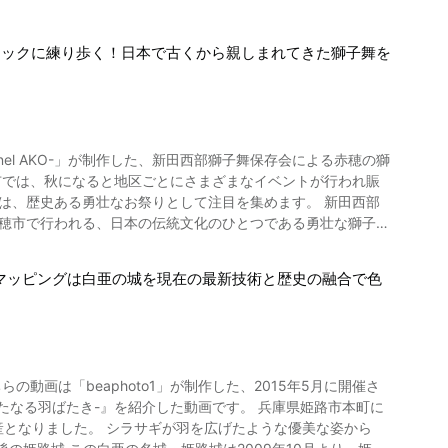
ミックに練り歩く！日本で古くから親しまれてきた獅子舞を
el AKO-」が制作した、新田西部獅子舞保存会による赤穂の獅
歴史ある勇壮なお祭りとして注目を集めます。 新田西部
赤穂市で行われる、日本の伝統文化のひとつである勇壮な獅子舞
の秋祭りでは、新田西部獅子舞保存会による赤穂の獅子舞が、
マッピングは白亜の城を現在の最新技術と歴史の融合で色
受け」から始まります。 こちらは、悪さをして
画の0:41からご覧になれる「獅子頭・鼻高面・道具類のお祓
画の0:53よりご覧になれます。 日吉神社の獅子
区が当番の年になります。 鉦すりの音に合わせて「のみかみ」
を周ります。 この秋祭りの一番の見せ場
いる間、獅子舞の一団は参道を少しずつ時間をかけて進みます。
き-』を紹介した動画です。 兵庫県姫路市本町に
崎地区の赤穂八幡宮の流れを組むもので、道中舞のときにはゆっ
産となりました。 シラサギが羽を広げたような優美な姿から