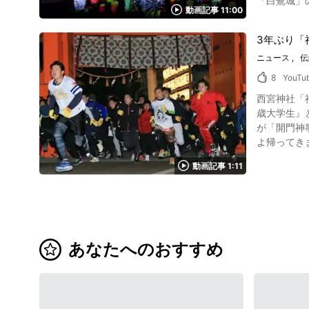
「白鷺城」の愛称で親し
寸劇もある披露舞が行な
動画記事 11:00
城大天守の
screenshot 赤穂の秋祭りでは、新田西部獅子舞保存会による獅子舞奉納の他に、御祓いの神事や子ども神輿など、さまざまな催しが行なわれま
保存修理工事が
す。 また、新田西部獅子舞保存会以外にも、多くの赤穂の獅子舞が登場しますよ。 花舞や班舞で知られる、上浜市獅子保存会の獅子舞や、御祓
3年ぶり「
「HAKU
いや五穀豊穣を願う木
ニュース
伝
動画はプロジェ
台（夜店・
ッピングにより、
るでしょう。 新田西部獅子舞保存会による赤穂の獅子舞紹介まとめ 赤穂の獅子舞は、新田西部獅子舞保存会が古くから技芸
8
YouTu
ーリー）仕立ての映像ショー 画像引用 :vimeo scree
てきた日本伝統
西宮神社「福
ての映像の約10分のショーとなってい
勇壮な赤穂の獅
歳大学生』
目の前に広がるショーを期待せざる得ま
AKO TIME h
が「開門神事福男（かいも
れる、姫路
よ帰ってき
二. 伝の章
に3年ぶり。まずは
章 ～伝統
動画記事 1:11
screenshot 先着1200人の中から約108人が「前列組」に。開門直前には、3年ぶりの開催を祝い「祝復活」と書かれた幕が掲げられていました。
ます。 ・四. 結の章 ～結び～（動画：8:11～） 姫路城で舞うシロサギ、そして盛大に打ちあがる花火が物語を終焉させます。 この記事では、
2023年
簡単な情報
「祝復活」の幕 開門直後からいち早く抜きんでた男性が、立ちはだかる難所もかわして本殿に到着！ 202
しさに、あっという間に時間
0:45～ 2023年福男誕生の瞬間 2023年の
ています。 20
性。50メ
開催された観光スポット、姫路城とは 写真
るような1年にし
あなたへのおすすめ
姫路城内に
性、三番福は、大阪府岸和
映えスポットで
ている30代
フェも多数
いつ？どこの神社？ 写真：兵庫県・西宮神社 開門神事福男選びが行われるのは、兵庫
ので、車で訪れても安心です。 交通アクセスはJR山陽
ス感染症拡大の
360円（※2