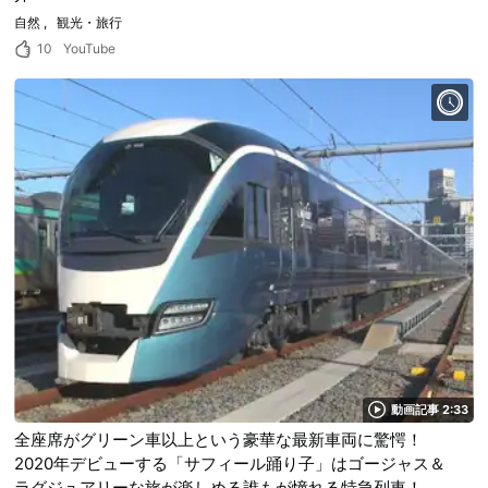
自然
観光・旅行
10
YouTube
動画記事 2:33
全座席がグリーン車以上という豪華な最新車両に驚愕！
2020年デビューする「サフィール踊り子」はゴージャス＆
ラグジュアリーな旅が楽しめる誰もが憧れる特急列車！