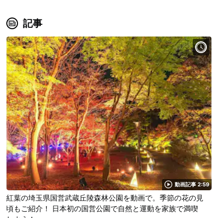
記事
動画記事 2:59
紅葉の埼玉県国営武蔵丘陵森林公園を動画で。季節の花の見
頃もご紹介！ 日本初の国営公園で自然と運動を家族で満喫