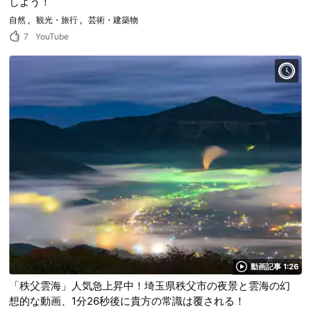
しよう！
自然
観光・旅行
芸術・建築物
7
YouTube
動画記事 1:26
「秩父雲海」人気急上昇中！埼玉県秩父市の夜景と雲海の幻
想的な動画、1分26秒後に貴方の常識は覆される！