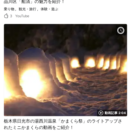
品川区「船清」の魅力を紹介！
乗り物
観光・旅行
体験・遊ぶ
3
YouTube
動画記事 2:04
栃木県日光市の湯西川温泉「かまくら祭」のライトアップさ
れたミニかまくらの動画をご紹介！