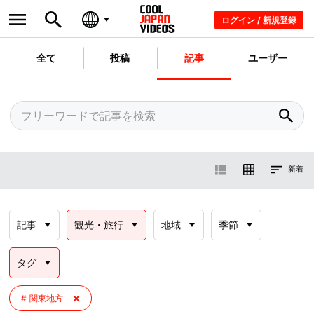
ログイン / 新規登録
全て
投稿
記事
ユーザー
新着
記事
観光・旅行
地域
季節
タグ
関東地方