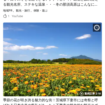
る観光名所、ステキな温泉・・・冬の那須高原はこんなにも
楽しめる！
地域PR
観光・旅行
体験・遊ぶ
1
YouTube
動画記事 2:18
季節の花が咲き誇る魅力的な街！茨城県下妻市には奇祭と呼