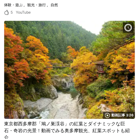
体験・遊ぶ
観光・旅行
自然
5
YouTube
動画記事 3:26
東京都西多摩郡「鳩ノ巣渓谷」の紅葉とダイナミックな巨
石・奇岩の光景！動画でみる奥多摩観光、紅葉スポットも紹
介