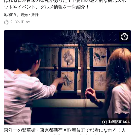
ばれる日本古来の祭礼があった！下妻市の魅力的な観光スポ
ットやイベント、グルメ情報を一挙紹介！
地域PR
観光・旅行
2
YouTube
動画記事 1:04
東洋一の繁華街・東京都新宿区歌舞伎町で忍者になれる！人