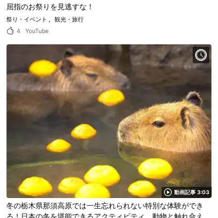
屈指のお祭りを見逃すな！
祭り・イベント
観光・旅行
4
YouTube
動画記事 3:03
冬の栃木県那須高原では一生忘れられない特別な体験ができ
る！日本の冬を堪能できるアクティビティ、動物と触れ合え