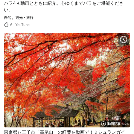
バラ4Ｋ動画とともに紹介。心ゆくまでバラをご堪能くださ
い。
自然
観光・旅行
6
YouTube
動画記事 6:26
東京都八王子市「高尾山」の紅葉を動画で！ミシュランガイ