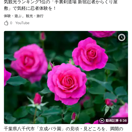
気観光ランキング1位の「手裏剣道場 新宿忍者からくり屋
敷」で気軽に忍者体験を！
体験・遊ぶ
観光・旅行
0
YouTube
動画記事 6:36
千葉県八千代市「京成バラ園」の見頃・見どころを、満開の