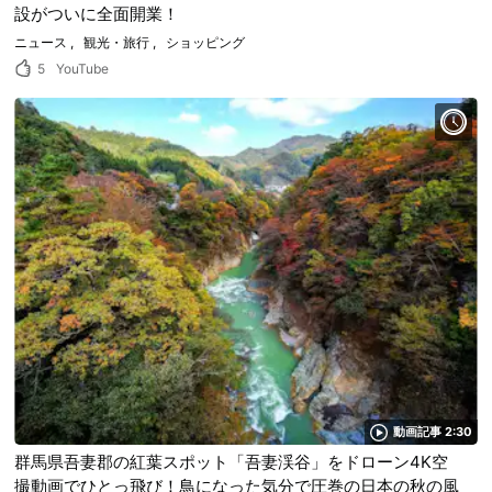
設がついに全面開業！
ニュース
観光・旅行
ショッピング
5
YouTube
動画記事 2:30
群馬県吾妻郡の紅葉スポット「吾妻渓谷」をドローン4K空
撮動画でひとっ飛び！鳥になった気分で圧巻の日本の秋の風