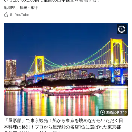
地域PR
観光・旅行
5
YouTube
動画記事 2:13
「屋形船」で東京観光！船から東京を眺めながらいただく日
本料理は格別！プロから屋形船の名店1位に選ばれた東京都