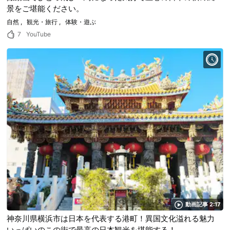
景をご堪能ください。
自然
観光・旅行
体験・遊ぶ
7
YouTube
動画記事 2:17
神奈川県横浜市は日本を代表する港町！異国文化溢れる魅力
いっぱいのこの街で最高の日本観光を堪能する！