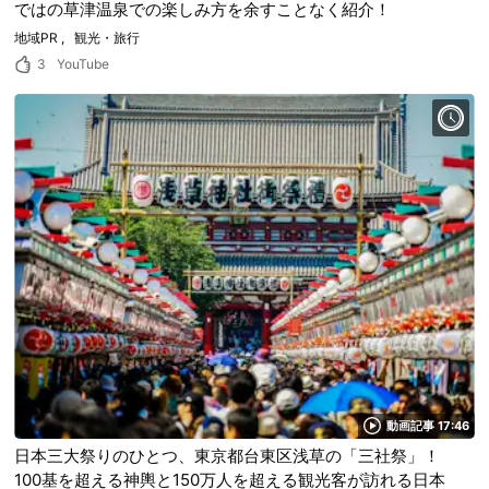
ではの草津温泉での楽しみ方を余すことなく紹介！
地域PR
観光・旅行
3
YouTube
動画記事 17:46
日本三大祭りのひとつ、東京都台東区浅草の「三社祭」！
100基を超える神輿と150万人を超える観光客が訪れる日本