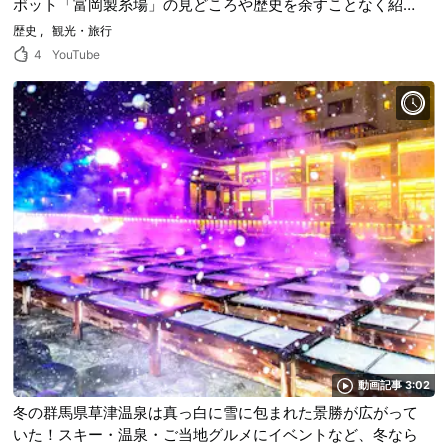
ポット「富岡製糸場」の見どころや歴史を余すことなく紹
介！
歴史
観光・旅行
4
YouTube
動画記事 3:02
冬の群馬県草津温泉は真っ白に雪に包まれた景勝が広がって
いた！スキー・温泉・ご当地グルメにイベントなど、冬なら