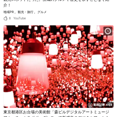
介！
地域PR
観光・旅行
グルメ
8
YouTube
動画記事 4:08
東京都港区お台場の美術館「森ビルデジタルアートミュージ