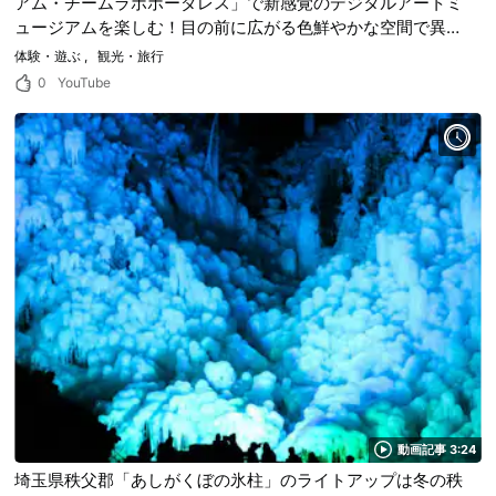
アム・チームラボボーダレス」で新感覚のデジタルアートミ
ュージアムを楽しむ！目の前に広がる色鮮やかな空間で異世
界を体験しよう！
体験・遊ぶ
観光・旅行
0
YouTube
動画記事 3:24
埼玉県秩父郡「あしがくぼの氷柱」のライトアップは冬の秩