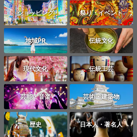
ショッピング
祭り・イベント
地域PR
伝統文化
現代文化
伝統工芸
芸能・音楽
芸術・建築物
歴史
日本人・著名人