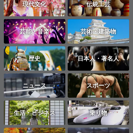
現代文化
伝統工芸
芸能・音楽
芸術・建築物
歴史
日本人・著名人
ニュース
スポーツ
生活・ビジネス
乗り物