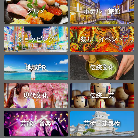
グルメ
ホテル・旅館
ショッピング
祭り・イベント
地域PR
伝統文化
現代文化
伝統工芸
芸能・音楽
芸術・建築物