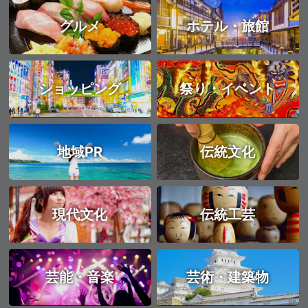
グルメ
ホテル・旅館
ショッピング
祭り・イベント
地域PR
伝統文化
現代文化
伝統工芸
芸能・音楽
芸術・建築物