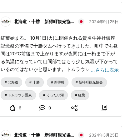
@higashitaisetsusou #キャンプ場 遠方からお越しの方
もマイカー持参の方も車を使わない移動は、情緒があふ
れ良い思い出になることかと思います。 予定を組まず
北海道・十勝 新得町観光協会
2024年9月25日
にフラっとバスに乗って、流れる時間と景色に身を任せ
てみませんか？
紅葉始まる。 10月1日(火)に開催される貴名牛神社鎮座
記念祭の準備で十勝ダムへ行ってきました。町中でも昼
間は20℃前後まで上がりますが夜間には一桁まで下が
る気温になっていて山間部ではもう少し気温が下がって
いるのではないかと思います。トムラウシ温泉東大雪荘
…
さらに表示
から紅葉が始まったとの報も届いていたので１週間ほど
北海道
十勝
新得町
新得町観光協会
でかなり進んでいるのかな？例年だとトムラウシ温泉東
大雪荘付近で来月初旬が見頃、十勝ダムからくったり湖
トムラウシ温泉
くったり湖
紅葉
付近は中旬頃が見頃になりますので手つかずの大自然を
染める紅葉を是非ご覧になってみてください。
6
0
北海道・十勝 新得町観光協会
2024年3月25日