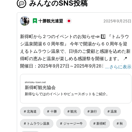
みんなのSNS投稿
十勝観光連盟
2025年9月25日
新得町から２つのイベントのお知らせ📣 1️⃣ 『トムラウ
シ温泉開湯６０周年祭』 今年で開湯から６０周年を迎
えるトムラウシ温泉で、日頃のご愛顧と感謝を込めた新
得町の恵みと温泉が楽しめる感謝祭を開催します。 📍
開催日：2025年9月27日～2025年9月28日 📍温泉入浴
…
さらに表示
無料：27・28日の２日間 12:15～19:30 📍イベント：28
日の１日間 12:00～16:00 📍開催場所：トムラウシ温泉
shintoku-town.net
新得町観光協会
東大雪荘 9/27、9/28の２日間は入浴料が無料、また28
新得ならではのイベントやビュースポットをご紹介。
日は「新得産野菜の詰め放題」「トムラウシ産ジャージ
ー牛の屋台や物販」「MAKICOM MINAMIミニコンサー
ト」や露天ゲーム、新得町懐かし写真展などたくさんの
北海道
十勝
観光
旅行
温泉
イベントを開催します。日帰り無料送迎もございますの
トムラウシ温泉
ジャージー牛
新得町
秋
で、秋のトムラウシ温泉まで是非、足を運んでみてくだ