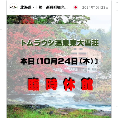
ル化が進んでいる中、逆行の紙パンフレットですが、是
非一度手に取ってページを捲っていただきたいです。
北海道・十勝 新得町観光協会
2024年10月23日
(個人的にページを捲る音にも注目していほしいところ
です💡) 隣町同士で共同パンフレットがあるというのが
珍しいみたいです。 なので道の駅や観光協会窓口にお
越しの際は、是非手に取って、見て、触ってみてくださ
い！ お待ちしてます💁‍♀️ #北海道 #新得町 #南富良野町 #
鹿追町 #しんとく #なんぷ #しかおい #新得町観光協会
#南富良野まちづくり観光協会 #鹿追町観光協会 #3町合
同 #パンフレット #hokkaido #hokkaidotrip
#hokkaidotourism #tourism #shintoku
#minamihurano #shikaoi #welcomeshintoku
#discovershintoku