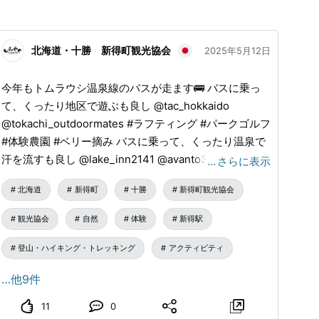
北海道・十勝 新得町観光協会
2025年5月12日
今年もトムラウシ温泉線のバスが走ます🚌 バスに乗っ
て、くったり地区で遊ぶも良し @tac_hokkaido
@tokachi_outdoormates #ラフティング #パークゴルフ
#体験農園 #ベリー摘み バスに乗って、くったり温泉で
汗を流すも良し @lake_inn2141 @avanto37 #サウナ #
…
さらに表示
ガンケ バスに乗って、岩松ダムからの放流に乗る、ラ
北海道
新得町
十勝
新得町観光協会
フティングを見学するのも良し #十勝川 #岩松ダム #ラ
フティング バスに乗って、トムラウシ地区にある『山
観光協会
自然
体験
新得駅
の交流館とむら』のカフェでまったりすのも良し、
@kamuimintara2000 #カフェ バスに乗って、トムラウ
登山・ハイキング・トレッキング
アクティビティ
シ温泉で全身リフレッシュするのも良し、
…他9件
@higashitaisetsusou #トムラウシ温泉 #秘湯 #温泉 バ
スに乗って、登山の拠点にするのも良し、
11
0