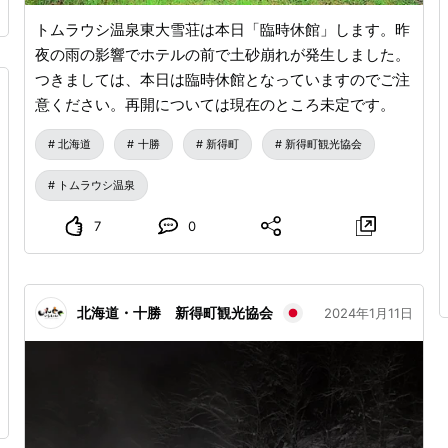
トムラウシ温泉東大雪荘は本日「臨時休館」します。昨
夜の雨の影響でホテルの前で土砂崩れが発生しました。
つきましては、本日は臨時休館となっていますのでご注
意ください。再開については現在のところ未定です。
北海道
十勝
新得町
新得町観光協会
トムラウシ温泉
7
0
北海道・十勝 新得町観光協会
2024年1月11日