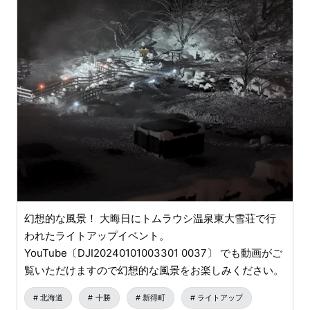
幻想的な風景！ 大晦日にトムラウシ温泉東大雪荘で行
われたライトアップイベント。
YouTube〔DJI20240101003301 0037〕 でも動画がご
覧いただけますので幻想的な風景をお楽しみください。
北海道
十勝
新得町
ライトアップ