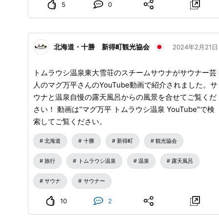
こそば大会」が6年ぶりに復活!! 種目は【親子ペアの
5
0
部】と【大人ペアの部】の2種類で、2人1組による申込
が必要となります。 2人1組になり、時間内にそばを何
杯食べられるかを競います。 申込受付はお祭り当日の
北海道・十勝 新得町観光協会
2024年2月21日
午前11時から受付開始（30分程度）いたします。 📞お
問合せ先 しんとく新そば祭り実行委員会事務局（新得
トムラウシ温泉東大雪荘のスチームサウナがサウナー芸
町産業課） TEL：0156-64-0525 ※当日、出店者は全力
人のマグ万平さんのYouTube動画で紹介されました。サ
でそばを提供しますが、そばの提供が早めに終了してし
ウナと温泉自慢の露天風呂からの風景を合せてご覧くだ
まう可能性がございます。予めご了承ください。
さい！ 動画は“マグ万平 トムラウシ温泉 YouTube"で検
URL_MASK_0_END
索してご覧ください。
北海道
十勝
新得町
観光協会
旅行
トムラウシ温泉
温泉
露天風呂
サウナ
サウナー
10
2