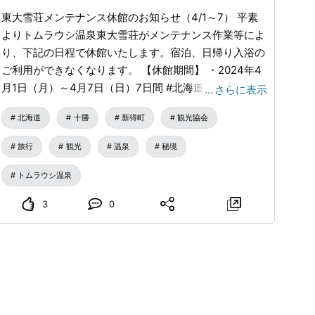
東大雪荘メンテナンス休館のお知らせ（4/1～7） 平素
よりトムラウシ温泉東大雪荘がメンテナンス作業等によ
り、下記の日程で休館いたします。宿泊、日帰り入浴の
ご利用ができなくなります。 【休館期間】 ・2024年4
月1日（月）～4月7日（日）7日間 #北海道 #十勝 #新得
…
さらに表示
町 #新得町観光協会 #トムラウシ温泉 #トムラウシ温泉
北海道
十勝
新得町
観光協会
東大雪荘 #大雪山国立公園 #秘境 #秘湯 #一軒宿 #休館
日
旅行
観光
温泉
秘境
トムラウシ温泉
3
0