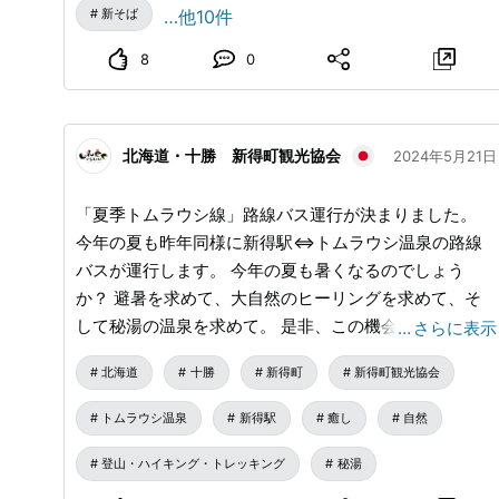
さい。 📌日帰り無料送迎（所要時間90分） 📍9/27 往
新そば
…他10件
路：新得駅11：00発 復路：温泉15：00発 📍9/28 往
路：新そばまつり会場12：30発 復路：温泉16：30発 ※
8
0
電話予約要：トムラウシ温泉東大雪荘 TEL：0156-65-
3021 2️⃣『第２２回しんとく新そば祭り』 新得町特産の
そばの収穫時期にあわせて、毎年９月最終日曜日に開催
北海道・十勝 新得町観光協会
2024年5月21日
される新得最大のお祭り『しんとく新そば祭り』が開催
😊 📍開催日：2025年9月28日 10:00 - 14:00 📍開催場
「夏季トムラウシ線」路線バス運行が決まりました。
所：新得町保健福祉センター「なごみ」前駐車場 しん
今年の夏も昨年同様に新得駅⇔トムラウシ温泉の路線
とく新そば祭りの醍醐味は、「とれたて」「ひきたて」
バスが運行します。 今年の夏も暑くなるのでしょう
「うちたて」「ゆでたて」の【4たてそば】を味わえる
か？ 避暑を求めて、大自然のヒーリングを求めて、そ
ことです🎵 今回は、町内のそば店や有志など８店舗が
して秘湯の温泉を求めて。 是非、この機会を利用して
…
さらに表示
出店し、大雪山系の山麓で育った風味豊かなそばを各店
登山だけではなくトムラウシ温泉へ足を運んでください
が自慢のつゆやトッピングで「新そば」を提供します!!
北海道
十勝
新得町
新得町観光協会
ね！
そば以外の食も満載で、「新得地鶏炭火焼き」や「原木
しいたけ焼き」など自慢の地場産品のほか、そばクレー
トムラウシ温泉
新得駅
癒し
自然
プや濃厚なソフトクリームなどのスイーツもお楽しみい
登山・ハイキング・トレッキング
秘湯
ただけます😍 また、お祭りの恒例となっていた「わん