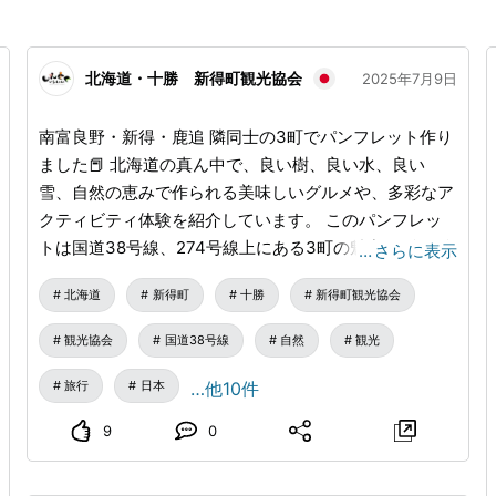
北海道・十勝 新得町観光協会
2025年7月9日
南富良野・新得・鹿追 隣同士の3町でパンフレット作り
ました📕 北海道の真ん中で、良い樹、良い水、良い
雪、自然の恵みで作られる美味しいグルメや、多彩なア
クティビティ体験を紹介しています。 このパンフレッ
トは国道38号線、274号線上にある3町の魅力がギュギ
…
さらに表示
ュッと詰まっているのはもちろんのこと、 それぞれの
北海道
新得町
十勝
新得町観光協会
町が色分けされていて見やすく、 ページ内にあるQRコ
ードで検索すると詳しい情報がキャッチできます。 各3
観光協会
国道38号線
自然
観光
町のカラーは… 南富良野町ー「かなやま湖の揺れるラベ
ンダー🪻」 新得町ー「サホロ湖の深く輝くブルー🫐」
旅行
日本
…他10件
鹿追町ー「然別湖の透明なアクアマリーン💚」 全体的
9
0
に優しい色使いで、マットで上品な紙の質感で、こだわ
りを感じられるパンフレットとなっています。 デジタ