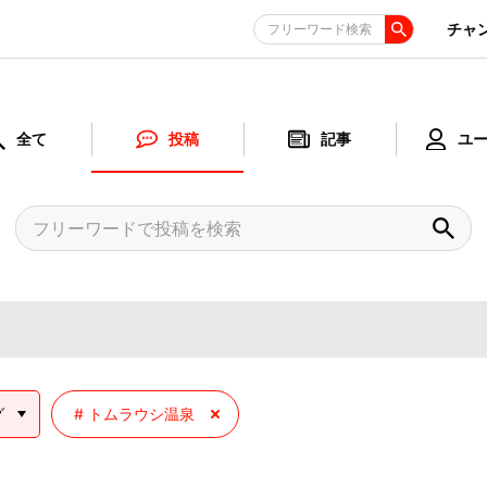
チャ
フリーワード検索
全て
投稿
記事
ユ
グ
トムラウシ温泉