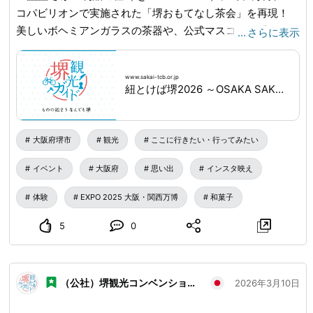
コパビリオンで実施された「堺おもてなし茶会」を再現！
美しいボヘミアンガラスの茶器や、公式マスコット「レネ」
…
さらに表示
をモチーフにした限定和菓子が登場します✨ 伝統とモダン
が交差する、特別なひとときをぜひご体験ください♪ 〈立礼
www.sakai-tcb.or.jp
茶席〉 📅日時：3月20日(金・祝)～22日(日) ⏰10:00～
紐とけば堺2026 ～OSAKA SAKAI EXPO～｜NEWS｜堺観光ガイド
17:00（受付は16:40まで） 📍場所：さかい利晶の杜 💰参加
費：800円（税込・レネの和菓子付） 👨‍🍳定員：各回約20
名（所要時間 約20分） ✅申込方法：予約不要、当日先着順
大阪府堺市
観光
ここに行きたい・行ってみたい
🔍詳しくは「紐とけば堺2026」で検索！ 🔗
www.sakai-
イベント
大阪府
思い出
インスタ映え
tcb.or.jp
...
体験
EXPO 2025 大阪・関西万博
和菓子
5
0
（公社）堺観光コンベンション協会
2026年3月10日