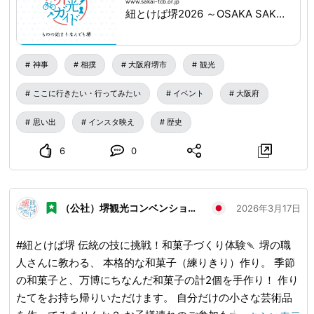
www.sakai-tcb.or.jp
はたまらない「番付表」をプレゼント！🎁 さらに2日間限定
紐とけば堺2026 ～OSAKA SAKAI EXPO～｜NEWS｜堺観光ガイド
で、大阪春場所の公式グッズ販売も行います。 📅 日時： ・
3月20日(金・祝) 14:00〜 ・3月21日(土) 11:00〜 📍 集合場
所：大鳥大社 絵馬堂 💰 参加料：1,500円（御朱印・番付表
神事
相撲
大阪府堺市
観光
付き ※現金のみ） ✅ 予約不要（各回約30名・当日先着順）
ここに行きたい・行ってみたい
イベント
大阪府
🔍詳しくは「紐とけば堺2026」で検索！ 🔗
www.sakai-
tcb.or.jp
...
思い出
インスタ映え
歴史
6
0
（公社）堺観光コンベンション協会
2026年3月17日
#紐とけば堺 伝統の技に挑戦！和菓子づくり体験🍡 堺の職
人さんに教わる、 本格的な和菓子（練りきり）作り。 季節
の和菓子と、万博にちなんだ和菓子の計2個を手作り！ 作り
たてをお持ち帰りいただけます。 自分だけの小さな芸術品