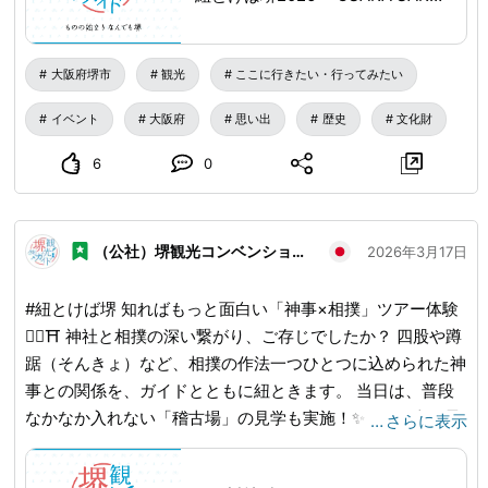
ひとときを過ごしませんか？ 📅 日時： ・3月20日(金・祝)
11:00〜 ・3月21日(土) 14:00〜 📍 集合場所：大鳥大社 絵馬
堂 💰 参加料：1,500円（季節の御朱印付き ※現金のみ） ✅
大阪府堺市
観光
ここに行きたい・行ってみたい
予約不要（各回約30名・当日先着順） 🔍詳しくは「紐とけ
イベント
大阪府
思い出
歴史
文化財
ば堺2026」で検索！ 🔗
www.sakai-tcb.or.jp
...
6
0
（公社）堺観光コンベンション協会
2026年3月17日
#紐とけば堺 知ればもっと面白い「神事×相撲」ツアー体験
🤼‍♂️⛩️ 神社と相撲の深い繋がり、ご存じでしたか？ 四股や蹲
踞（そんきょ）など、相撲の作法一つひとつに込められた神
事との関係を、ガイドとともに紐ときます。 当日は、普段
なかなか入れない「稽古場」の見学も実施！✨ （※稽古風景
…
さらに表示
の見学ではありませんが、土俵の空気感を間近に感じていた
だけます） ツアー参加者には「御朱印」と、相撲ファンに