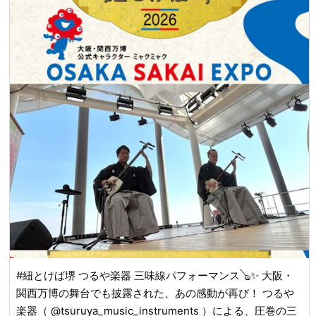
#紐とけば堺 つるや楽器 三味線パフォーマンス🪕✨ 大阪・
関西万博の舞台でも披露された、あの感動が再び！ つるや
楽器（ @tsuruya_music_instruments ）による、圧巻の三