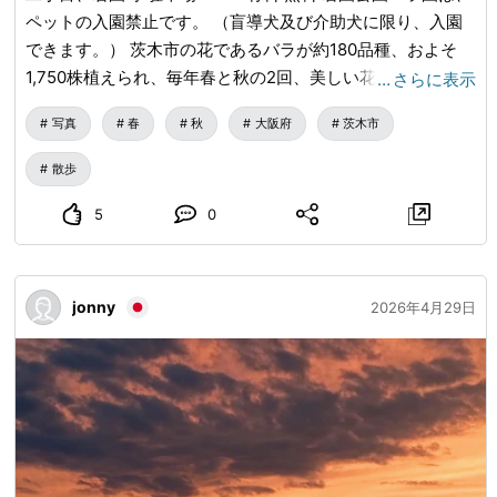
局、日用品を購入 21:30 🏨 ホテルに戻って休む 22:30 🌃 不
ペットの入園禁止です。 （盲導犬及び介助犬に限り、入園
夜谷クラブを体験 ━━━━━━━━━━━━━━━ 🗓 Day
できます。） 茨木市の花であるバラが約180品種、およそ
2｜USJ ユニバーサル・スタジオ・ジャパン日帰り 07:00 🌅
1,750株植えられ、毎年春と秋の2回、美しい花を咲かせま
…
さらに表示
早起きしてUSJに向かう 07:30 🚉 パークの外で入園待ち
す。 5月初旬～6月初旬、10月下旬～11月中旬の年2回見頃
08:00 🎢 定刻に入園 優先的に行くべき場所： ▪️ ハリー・ポ
写真
春
秋
大阪府
茨木市
を迎える。 園内の展望台からはバラ一面の景色が楽しめ、
ッターエリア ▪️ 任天堂ワールド 12:00 🍔 園内でランチ ▪️ 三
市民の憩いの場となっています。 ・休園日 毎週火曜日
散歩
本のほうきレストラン ▪️ パークの軽食 13:30 🎮 人気のアト
（当該日が休日に当る場合は除く） 意外と広くバラの種
ラクションを楽しむ ▪️ ジュラシック・パーク ▪️ 任天堂ワー
類が多めです。 無料なのでちょっとしたお出かけ、散歩に
5
0
ルド ▪️ ミニオン・パーク 16:00 🛍 パーク内のショップを訪
良いと思います。
れる グッズを購入し、記念写真を撮る 17:00 ✨ 夜のパレー
ドとライトショーを観賞 19:00 🚆 園を出て市内に戻る
jonny
2026年4月29日
20:00 🍢 ディナーおすすめ ▪️ 新世界の老舗串カツ 21:30 🌃
不夜谷クラブを体験 ━━━━━━━━━━━━━━━ 🗓
Day 3｜大阪城・黒門市場・梅田夜景 09:00 🏯 大阪城公園
に向かう ▪️ 天守閣を見学 ▪️ 和風庭園を散策 12:00 🍣 ランチ
おすすめ ▪️ 寿司 ▪️ 和牛定食 ▪️ 和風とんかつ 13:30 🐟 黒門市
場でグルメ巡り ▪️ 刺身 ▪️ 海鮮寿司 ▪️ 焼き海鮮 ▪️ 季節のフル
ーツ 15:30 🎡 新世界エリアに向かう ▪️ 通天閣 ▪️ レトロな街