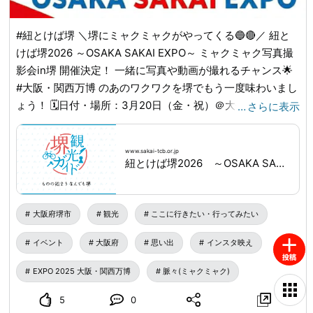
#紐とけば堺 ＼堺にミャクミャクがやってくる🔵🔴／ 紐と
けば堺2026 ～OSAKA SAKAI EXPO～ ミャクミャク写真撮
影会in堺 開催決定！ 一緒に写真や動画が撮れるチャンス🌟
#大阪・関西万博 のあのワクワクを堺でもう一度味わいまし
ょう！ 🗓️日付・場所：3月20日（金・祝）＠大仙公園内 3月
…
さらに表示
21日（土）＠さかい利晶の杜 2階 講座室 ⏰時間：➀11：00
～/②13：30～/③16：00～（各回30分） 💰無料 ✅事前抽
www.sakai-tcb.or.jp
選制・申込受付期間：3月10日（火）10：00～3月16日
紐とけば堺2026 ～OSAKA SAKAI EXPO～ ミャクミャク写真撮影会in堺｜NEWS｜堺観光ガイド
（月）10：00 ※当選者にのみ3月17日（水）にメールでご連
絡いたします。 🔍詳しくは「紐とけば堺2026」で検索！ 🔗
www.sakai-tcb.or.jp
...
大阪府堺市
観光
ここに行きたい・行ってみたい
イベント
大阪府
思い出
インスタ映え
EXPO 2025 大阪・関西万博
脈々(ミャクミャク)
5
0