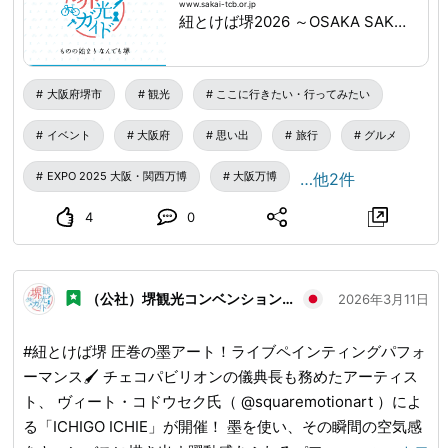
www.sakai-tcb.or.jp
外で、世界のグルメを堪能しながら 素敵な春のひとときを
紐とけば堺2026 ～OSAKA SAKAI EXPO～｜NEWS｜堺観光ガイド
過ごしませんか？🌸 友達や家族をタグ付けして、何を食べ
るか作戦会議しちゃいましょう！👇 📅 日時： 3月20日
（金・祝）、21日（土） ⏰ 時間： 10:00～16:00 📍 場所：
大阪府堺市
観光
ここに行きたい・行ってみたい
さかい利晶の杜 ※出展内容は変更の可能性があります 🔍詳
イベント
大阪府
思い出
旅行
グルメ
しくは「紐とけば堺2026」で検索！ 🔗
www.sakai-
tcb.or.jp
...
EXPO 2025 大阪・関西万博
大阪万博
…他2件
4
0
（公社）堺観光コンベンション協会
2026年3月11日
#紐とけば堺 圧巻の墨アート！ライブペインティングパフォ
ーマンス🖌️ チェコパビリオンの儀典長も務めたアーティス
ト、 ヴィート・コドウセク氏（ @squaremotionart ）によ
る「ICHIGO ICHIE」が開催！ 墨を使い、その瞬間の空気感