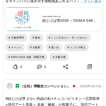
をキャンバスに描き出す躍動感あふれるパフォーマンス。
…
さらに表示
「いま、この場所」でしか生まれない芸術の誕生を、間近で
体感してください✨ 📅 日時：3月20日(金・祝)〜22日(日) ⏰
www.sakai-tcb.or.jp
時間：①11:00〜 / ②14:30〜（各回約25分） 📍 場所：さ
紐とけば堺2026 ～OSAKA SAKAI EXPO～｜NEWS｜堺観光ガイド
かい利晶の杜 💰 参加費：無料 🔍詳しくは「紐とけば堺
2026」で検索！ 🔗
www.sakai-tcb.or.jp
...
大阪府堺市
観光
ここに行きたい・行ってみたい
イベント
大阪府
思い出
インスタ映え
EXPO 2025 大阪・関西万博
大阪万博
4
0
（公社）堺観光コンベンション協会
2026年3月11日
#紐とけば堺 さかい利晶の杜×チェコパビリオン＜広間茶席
×現代アート茶器＞ 名画「椿姫」が和菓子に。 現代アート