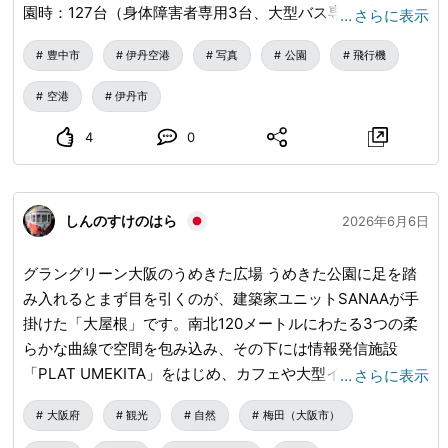
園時：127台（身体障害者専用3台、大型バス専用1台を含
…
さらに表示
む） 全面開園時：273台（身体障害者専用5台、大型バス専
豊中市
伊丹空港
写真
公園
飛行機
用1台を含む） 駐車料金 100円/20分（平日最大900円 土日
祝休 上限なし） 平日は食事は有りません・・・コンビニエ
空港
伊丹市
ンスストアが近くに有ります。 キッチンカーが休日等出ま
すので・・・ 豊中つばさ公園「ma-zika」は、大阪国際空港
4
0
（伊丹空港）の南側、 千里川土手のすぐ横に整備が進んで
いる新しい都市公園です。 着陸直前の飛行機を、真下に近
い感覚で「間近」に見られるのが最大の特徴で、 名前の
しんのすけのはら
2026年6月6日
「ma-zika」も「間近」と「マジか」の語感から来ていま
す。 イベントなど有ります・・・キッチンカー土日祝日な
グラングリーン大阪のうめきた広場 うめきた公園に足を踏
ど 豊中つばさ公園『ma-zika』で確認して下さい。
み入れるとまず目を引くのが、建築家ユニットSANAAが手
掛けた「大屋根」です。南北120メートルにわたる3つの柔
らかな曲線で空間を包み込み、その下には情報発信施設
「PLAT UMEKITA」をはじめ、カフェや大型イベントスペ
…
さらに表示
ースを備えた複合施設が広がっています。周囲には、らせん
大阪府
観光
自然
梅田（大阪市）
状の階段「ゲートランタン」があり、夜になると光の道標と