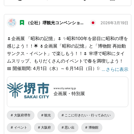
展された日本民藝館を引き継いだ施設です。 国内外の陶磁
器や染織品など、工芸品を展示しています。 迎賓館 日本万
国博覧会期間中、貴賓の接待などに利用されました。 現在
（公社）堺観光コンベンション協会
2026年3月19日
は各種会合や宴会、展示会などに利用されています。
🌷企画展 「昭和の記憶」🌷 ✨昭和100年を節目に昭和の堺を
感じよう！！🌟 🌷企画展「昭和の記憶」と「博物館 再始動
サンクス・イベント」で楽しもう！！🌷 🌸堺で昭和にタイ
ムスリップ、もりだくさんのイベントで春を満喫しよう！
📅 開催期間: 4月1日（水）～６月14日（日）9:30～
…
さらに表示
17:15（入館は16：30まで） サンクス・イベントは4月1日
（水）〜5日（日） 📍 場所: 大仙公園内 堺市博物館 🔍 詳し
www.city.sakai.lg.jp
くは「堺市博物館」で検索！ 🔗
www.city.sakai.lg.jp
...
企画展・特別展
syowakioku.html
大阪府堺市
観光
ここに行きたい・行ってみたい
イベント
大阪府
思い出
博物館