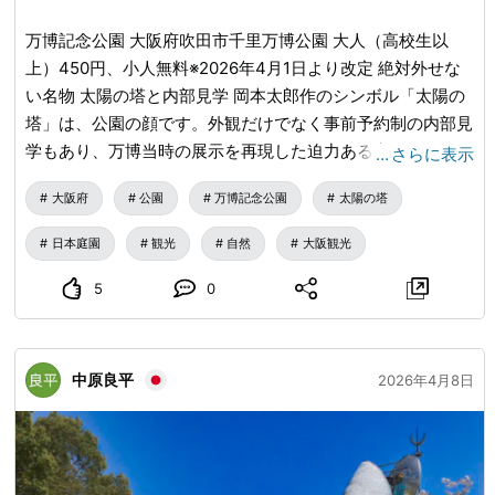
によると約1,314億円（検証資料）、別資料では約1,356〜
万博記念公園 大阪府吹田市千里万博公園 大人（高校生以
1,536億円とされています。
上）450円、小人無料※2026年4月1日より改定 絶対外せな
い名物 太陽の塔と内部見学 岡本太郎作のシンボル「太陽の
塔」は、公園の顔です。外観だけでなく事前予約制の内部見
学もあり、万博当時の展示を再現した迫力ある空間を見るこ
…
さらに表示
とができます。 日本庭園 1970年の万博に合わせて整備され
大阪府
公園
万博記念公園
太陽の塔
た本格的な回遊式庭園で、池や茶室、滝などが点在し、四季
の花や紅葉が楽しめます。「日本庭園の見どころ」として園
日本庭園
観光
自然
大阪観光
公式が詳しく紹介しているエリアです。
5
0
中原良平
2026年4月8日