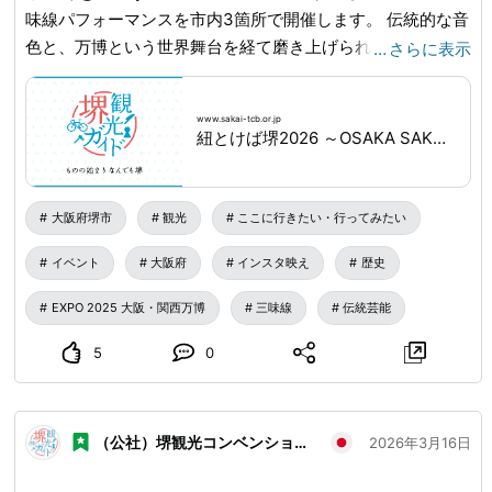
味線パフォーマンスを市内3箇所で開催します。 伝統的な音
色と、万博という世界舞台を経て磨き上げられた唯一無二の
…
さらに表示
パフォーマンス。 各会場の風情とともに、心に響く音色と
楽しいトークをお楽しみください。 歴史ある茶室や、堺の
www.sakai-tcb.or.jp
街を一望できる展望ロビーなど、特別な空間で贅沢なひとと
紐とけば堺2026 ～OSAKA SAKAI EXPO～｜NEWS｜堺観光ガイド
きをお届けします！ 📅 日時：3月20日（金・祝）～22日
（日） 📍 場所： ・堺市茶室 伸庵 ・さかい利晶の杜 ・MI-
TEさかい（堺市役所21階展望ロビー） ※各日によって時
大阪府堺市
観光
ここに行きたい・行ってみたい
間・場所は異なります。 💰 参加費：無料 （※伸庵・利晶の
イベント
大阪府
インスタ映え
歴史
杜は茶席での演奏につき、別途呈茶代が必要です） ⏰ 内
容：演奏＆トーク（各20分・1日3公演） 🔍詳しくは「紐と
EXPO 2025 大阪・関西万博
三味線
伝統芸能
けば堺2026」で検索！ 🔗プロフィール欄のリンクから特設
サイトをチェック
www.sakai-tcb.or.jp
...
5
0
（公社）堺観光コンベンション協会
2026年3月16日