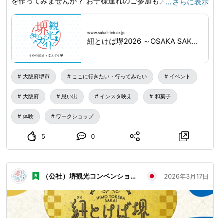
を作ってみませんか？ お子様連れのご参加も大歓迎です！
…
さらに表示
📅 日時：3月20日(金・祝)、22日(日) ⏰ 時間：①13:00〜 /
②14:30〜（各回約60分） 👨‍🍳 講師： ・20日：左海 宝泉
www.sakai-tcb.or.jp
菓子舗 前田氏 ・22日：浜寺創菓庵 美乃や 高田氏 📍 場所：
紐とけば堺2026 ～OSAKA SAKAI EXPO～｜NEWS｜堺観光ガイド
さかい利晶の杜 講座室 💰 参加費：500円（現金のみ） ✅ 予
約不要（各回10〜15名・当日先着順） ※小学3年生未満は要
保護者同伴 🔍詳しくは「紐とけば堺2026」で検索！
大阪府堺市
ここに行きたい・行ってみたい
イベント
🔗
www.sakai-tcb.or.jp
...
大阪府
思い出
インスタ映え
和菓子
体験
ワークショップ
5
0
（公社）堺観光コンベンション協会
2026年3月17日