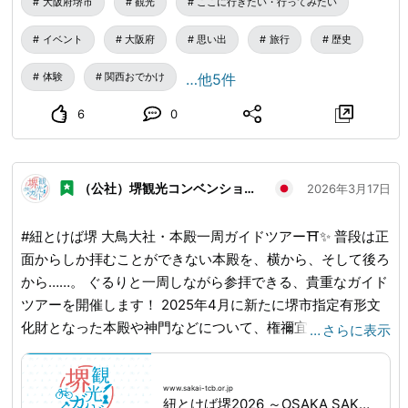
大阪府堺市
観光
ここに行きたい・行ってみたい
力を体感できる周遊型イベント「紐とけば堺2026～OSAKA
イベント
大阪府
思い出
旅行
歴史
SAKAI EXPO～」が開催中です。20日は大仙公園にミャク
ミャクも登場します。 シャトルバスに乗って体験コンテン
体験
関西おでかけ
…他5件
ツ・グルメ・スタンプラリーなどをお手軽に周遊しません
か？ 🚩紐とけば堺について、こちらのURLまで 🔗
6
0
www.sakai-tcb.or.jp
...
🔍詳しくは「世界遺産・気球シャト
ルバス」で検索！ 🔗
www.sakai-tcb.or.jp
...
（公社）堺観光コンベンション協会
2026年3月17日
#紐とけば堺 大鳥大社・本殿一周ガイドツアー⛩️✨ 普段は正
面からしか拝むことができない本殿を、横から、そして後ろ
から……。 ぐるりと一周しながら参拝できる、貴重なガイド
ツアーを開催します！ 2025年4月に新たに堺市指定有形文
化財となった本殿や神門などについて、権禰宜（ごんねぎ）
…
さらに表示
さま直々に解説いただける贅沢な機会です。 歴史の重みを
間近で感じた後は、このツアー限定の「季節の御朱印」をお
www.sakai-tcb.or.jp
受け取りいただけます🌸 神域の静謐な空気の中で、特別な
紐とけば堺2026 ～OSAKA SAKAI EXPO～｜NEWS｜堺観光ガイド