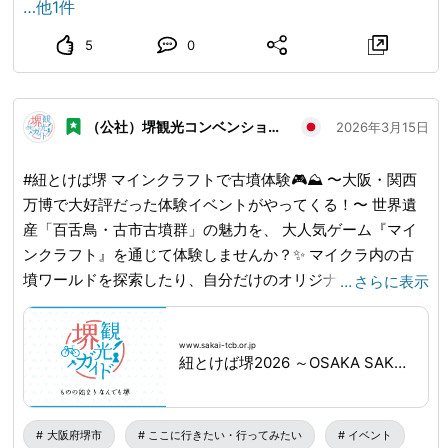
…他1件
5
0
（公社）堺観光コンベンション協会
2026年3月15日
#紐とけば堺 マインクラフトで古墳体験🎮⛰️ 〜大阪・関西
万博で大好評だった体験イベントがやってくる！〜 世界遺
産「百舌鳥・古市古墳群」の魅力を、 大人気ゲーム『マイ
ンクラフト』を通じて体験しませんか？✨ マイクラ内の古
墳ワールドを探索したり、自分だけのオリジナル古墳を造っ
…
さらに表示
たり……。 ゲームを通じて、古墳のスケールや不思議を楽し
く学べるスペシャルイベントです！ お子様はもちろん、マ
www.sakai-tcb.or.jp
イクラ好きの方もぜひこの機会に古墳の世界へ飛び込んでみ
紐とけば堺2026 ～OSAKA SAKAI EXPO～｜NEWS｜堺観光ガイド
てください。 📅 日時：3月20日(金・祝)〜22日(日) 10:00〜
17:00 📍 場所：百舌鳥古墳群ビジターセンター 💰 参加費：
無料 ✅ 予約不要（各回2名・当日先着順／1人10分） 🔍詳し
大阪府堺市
ここに行きたい・行ってみたい
イベント