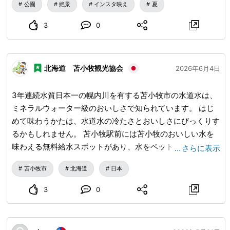
して人々を導きます。 園内の植物は大阪の上町台地等に自
公園
絶景
インスタ映え
夏
生する植物を中心に選ばれ、大阪の歴史と文化を感じさせて
くれます。桜、モミジ、カツラなどの紅葉する木々、ツツジ
3
0
やツバキなどの花々が季節ごとの表情を見せ、街なかで日本
の自然の美しさを楽しめます。四季折々に表情の変わる園内
でゆっくり散策を楽しんでみてはいかがでしょうか。 街中
北海道 苫小牧観光協会
2026年6月4日
とは思えないほど 紫陽花が咲いてました・・・ 大阪梅田で
緑の多い良い広場です・・・ 都心部で良い場所ができまし
3年連続水質日本一の幌内川を有する苫小牧市の水道水は、
た😊😊😊
ミネラルウォーター級のおいしさで知られています。 はじ
めて味わうかたは、水道水の冷たさとおいしさにびっくりす
るかもしれません。 苫小牧駅前には苫小牧のおいしい水を
味わえる無料給水スポットがあり、水をペットボトルに詰め
…
さらに表示
た「とまチョップ水」は、国際的に品質を評価する「モンド
苫小牧市
北海道
日本
セレクション」で金賞を受賞！ 「とまチョップ水」は、北
海道以外でも購入することができます。（下記を参照） ぜ
3
0
ひご賞味くださいね。 ・どさんこプラザ有楽町店（東京
都） ・どさんこプラザあべのハルカス店（大阪府） ・日光
和の代温泉やしおの湯（栃木県） ・道の駅八王子滝山（東