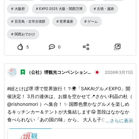
くは「紐とけば堺2026」で検索！ 🔗
www.sakai-tcb.or.jp
...
大阪府
EXPO 2025 大阪・関西万博
古墳・遺跡
百舌鳥・古市古墳群
世界遺産
ゲーム
関西おでかけ
5
0
（公社）堺観光コンベンション協会
2026年3月11日
#紐とけば堺 堺で世界旅行！？🌍「SAKAIグルメEXPO」開
催決定！ 3月の連休は、お腹を空かせて📍さかい利晶の杜（
@rishonomori ）へ集合！ ✨ 国際色豊かなグルメを楽しめ
るキッチンカー＆テントが大集結します🤤 普段はなかなか
食べられない「あの国の味」から、 大人も子供も大好きな
…
さらに表示
定番メニューまで。 キッチンカー6台とテント出店2店舗
が、 できたての美味しさをお届けします！🚚💨 開放的な屋