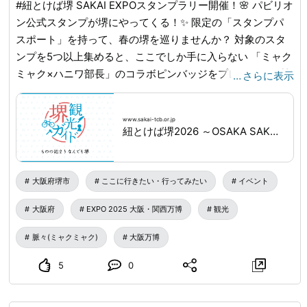
#紐とけば堺 SAKAI EXPOスタンプラリー開催！🌸 パビリオ
ン公式スタンプが堺にやってくる！✨ 限定の「スタンプパ
スポート」を持って、春の堺を巡りませんか？ 対象のスタ
ンプを5つ以上集めると、ここでしか手に入らない 「ミャク
ミャク×ハニワ部長」のコラボピンバッジをプレゼント！🎁
…
さらに表示
（※条件あり・数量限定） 万博のワクワクを堺で体験できる
特別な1ヶ月。 スタンプによって設置期間が異なりますの
www.sakai-tcb.or.jp
で、 お出かけ前にぜひ特設サイトをチェックしてください
紐とけば堺2026 ～OSAKA SAKAI EXPO～｜NEWS｜堺観光ガイド
ね🔍 📅 期間：3月1日（日）〜31日（火） 📍 スタンプポイ
ント：さかい利晶の杜、百舌鳥古墳群ビジターセンターなど
市内10箇所 💰 参加費：無料（一部施設は入館料が必要） ✅
大阪府堺市
ここに行きたい・行ってみたい
イベント
ピンバッジの受け取り条件・詳細は… プロフィールのリン
大阪府
EXPO 2025 大阪・関西万博
観光
ク先「紐とけば堺2026」を必ずご確認ください！
www.sakai-tcb.or.jp
...
脈々(ミャクミャク)
大阪万博
5
0