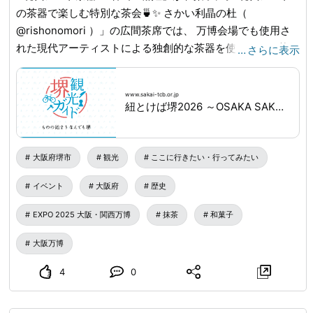
の茶器で楽しむ特別な茶会🍵✨ さかい利晶の杜（
@rishonomori ）」の広間茶席では、 万博会場でも使用さ
れた現代アーティストによる独創的な茶器を使用した呈茶を
…
さらに表示
開催します✨お菓子は、チェコ出身の巨匠ミュシャの作品
「椿姫」をモチーフにした気品あふれる限定生菓子👀 静謐
www.sakai-tcb.or.jp
な空間で、アートを五感で味わう贅沢な時間をお楽しみくだ
紐とけば堺2026 ～OSAKA SAKAI EXPO～｜NEWS｜堺観光ガイド
さい♪ 「広間茶席（各回 60分程度）」 📅日時：3月20日
（金・祝）～22日（日） ※日にちによって開催時間は異な
る、要確認 📍場所：さかい利晶の杜 🍵参加費：1,000円
大阪府堺市
観光
ここに行きたい・行ってみたい
（「椿姫」和菓子付） ✅申込方法：さかい利晶の杜予約サ
イベント
大阪府
歴史
イトで事前予約（各回定員20名） （URL:
reserva.be
...
) ⚠️
現代アーティストの茶器は数に限りがあります。 🎁 スペシ
EXPO 2025 大阪・関西万博
抹茶
和菓子
ャルな体験も！※対象の回など詳細は、予約サイトをご確認
ください。 ・お茶点て体験 21日(土)・22日(日)の指定の回
大阪万博
では、ご自身でお茶を点てる体験付き🍵 ・三味線演奏 21日
4
0
(土)の指定の回にて、つるや楽器（
@tsuruya_music_instruments ）による三味線パフォーマ
ンスを実施🪕 🔍詳しくは「紐とけば堺2026」で検索！