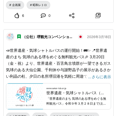
企画展
昭和レトロ
6
0
（公社）堺観光コンベンション協会
2026年3月18日
📣世界遺産・気球シャトルバスの運行開始！🚌✨ 📍世界遺
産のまち 気球のある堺をめぐる無料観光バス🎉 3月20日
（金・祝）より、世界遺産・百舌鳥古墳群が一望できるガス
気球のある大仙公園、千利休や与謝野晶子の展示があるさか
い利晶の杜、夕日の名所堺旧港を気軽に周遊できます！👀
…
さらに表示
堺観光をもっと自由に、もっと快適に。ぜひご利用ください
💕 ■運行期間：令和8年3月20日～令和9年3月31日の土日
www.sakai-tcb.or.jp
世界遺産・気球シャトルバス（利用無料）｜特集｜堺観光ガイド
祝日 ■運行時間：9：00～18：00（1時間1往復程度、1日8
「世界遺産のまち 気球のある堺をめぐる無
便） ■乗降所：①堺旧港・ポルトマーレ（ドーセット バイ
料観光バス」令和９年３月２８日まで(土日
アゴーラ 大阪堺） ②さかい利晶の杜 ③百舌鳥古墳群ビジ
祝のみ)運行中！堺観光をもっと自由に、も
っと快適に。
ターセンター ■料金：無料 3月20日～22日は、堺の持つ魅