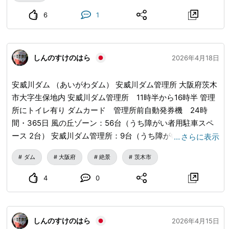
━━━━━━━━━━━━━━━ 🍜 大阪の必食グルメリス
6
1
ト 📍道頓堀 ▪️ たこ焼き ▪️ お好み焼き ▪️ 串カツ ▪️ とんこつラ
ーメン 📍黒門市場 ▪️ 刺身 ▪️ 海鮮寿司 ▪️ 焼きホタテ ▪️ 切りた
てフルーツ 📍新世界 ▪️ 老舗串カツ ▪️ 和風揚げ物 📍梅田商圏
▪️ 和牛すき焼き ▪️ 近江牛定食 ▪️ 和風スイーツ 📍ストリート
しんのすけのはら
2026年4月18日
フード ▪️ クレープ ▪️ 鯛焼き ▪️ 和風かき氷
━━━━━━━━━━━━━━━ 💡 実用的な小さなヒント
安威川ダム （あいがわダム） 安威川ダム管理所 大阪府茨木
🚇 地下鉄やバスが主要な交通手段 ICカードの事前チャージ
市大字生保地内 安威川ダム管理所 11時半から16時半 管理
をおすすめ 🎢 USJには早めに到着することをおすすめ 人気
所にトイレ有り ダムカード 管理所前自動発券機 24時
アトラクションは混雑する 🍱 日本では多くの店が早く閉店
間・365日 風の丘ゾーン：56台（うち障がい者用駐車スペ
する ディナーは遅くならないように 🛂 免税ショッピングに
ース 2台） 安威川ダム管理所：9台（うち障がい者用駐車ス
…
さらに表示
はパスポートを持参 税金還付手続きがスムーズに行えます
ペース 1台） 料金 無料 1988年の事業開始から三十余年を経
ダム
大阪府
絶景
茨木市
🤭
て2022年に完成を目指す 安威川ダムの2021年3月 安威川ダ
ムは、淀川水系安威川に建設されたロックフィルダムです。
4
0
ロックフィルダムとは、岩や土を積み上げて作るダムで、コ
ンクリートの重力ダムとは見た目も構造もかなり違います。
安威川ダムも、斜面に石を積み上げたような外観になってい
しんのすけのはら
2026年4月15日
ます。 安威川ダム建設事業の総事業費は、国土交通省資料