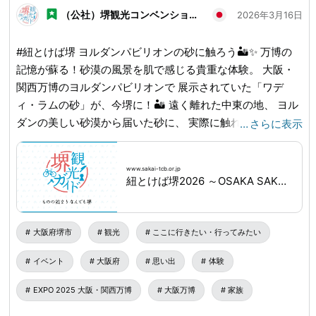
（公社）堺観光コンベンション協会
2026年3月16日
#紐とけば堺 ヨルダンパビリオンの砂に触ろう🏜️✨ 万博の
記憶が蘇る！砂漠の風景を肌で感じる貴重な体験。 大阪・
関西万博のヨルダンパビリオンで 展示されていた「ワデ
ィ・ラムの砂」が、今堺に！🏜️ 遠く離れた中東の地、 ヨル
ダンの美しい砂漠から届いた砂に、 実際に触れることがで
…
さらに表示
きる特別な機会です。 サラサラとした砂の感触を通して、
万博が繋いだ世界の風を感じてみませんか？ 📅 日時：3月
www.sakai-tcb.or.jp
20日(金・祝)〜22日(日) 10:00〜17:00 📍 場所：百舌鳥古墳
紐とけば堺2026 ～OSAKA SAKAI EXPO～｜NEWS｜堺観光ガイド
群ビジターセンター 💰 参加費：無料 ✅ 予約不要（当日先着
順） 🔍詳しくは「紐とけば堺2026」で検索！
🔗
www.sakai-tcb.or.jp
...
大阪府堺市
観光
ここに行きたい・行ってみたい
イベント
大阪府
思い出
体験
EXPO 2025 大阪・関西万博
大阪万博
家族