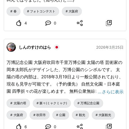
春
フォトコンテスト
大阪府
4
0
しんのすけのはら
2026年3月25日
万博記念公園 大阪府吹田市千里万博公園 太陽の塔 芸術家の
岡本太郎氏がデザインした、万博公園のシンボルです。 太
陽の塔の内部は、2018年3月19日より一般公開されており、
現在も見学が可能です。（予約優先） 自然文化園・日本庭
園 四季折々の花が楽しめます。 無料公衆無線LANサービス
…
さらに表示
「Osaka Free Wi-Fi」が導入されています。 EXPO'70パビ
太陽の塔
脈々(ミャクミャク)
万博記念公園
リオン 1970年の大阪万博の資料を展示しています。 国立民
族学博物館（みんぱく） 民族学や文化人類学に関する調査
大阪府
吹田市
公園
観光
大阪観光
研究機関です。 世界の諸民族の社会と文化に関する情報を
展示公開しています。 大阪日本民芸館 日本万国博覧会に出
6
0