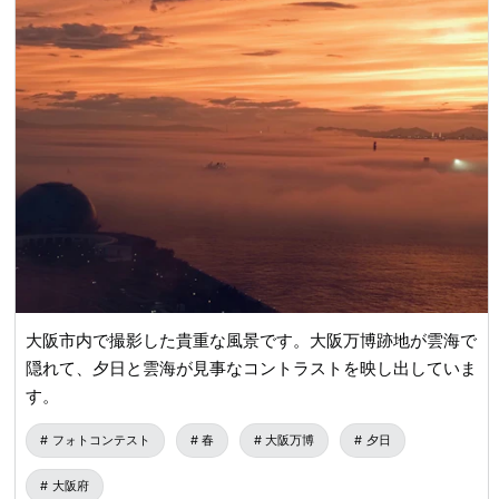
並み 18:00 🌆 梅田スカイビルの展望台に向かう 19:30 🥩 デ
ィナーおすすめ ▪️ 和牛焼肉 ▪️ 青葱焼き 21:00 🌃 大阪の夜景
を楽しむ 22:30 🍸 不夜谷クラブを体験
━━━━━━━━━━━━━━━ 🗓 Day 4｜天王寺・海遊
館・大阪港 09:00 ⛩ 四天王寺を訪れる ▪️ 古寺を参拝 ▪️ 和風
庭園を散策 11:30 🍜 ランチおすすめ ▪️ そば ▪️ 和風定食
13:30 🌊 大阪港エリアに向かう 14:00 🐋 海遊館を見学
16:00 🎡 天保山大観覧車に乗る 大阪港の景色を楽しむ
18:00 🌅 大阪港沿いを散策 夕日を楽しむ 19:00 🦀 ディナー
おすすめ ▪️ 海鮮居酒屋 ▪️ 焼き魚料理 ▪️ 海鮮丼 21:00 🏨 ホテ
ルに戻って休む ━━━━━━━━━━━━━━━ 🗓 Day 5
｜梅田でショッピング・帰国 09:00 🧳 ホテルをチェックア
大阪市内で撮影した貴重な風景です。大阪万博跡地が雲海で
ウト 荷物を預ける 09:30 🛍 梅田百貨店街でショッピング ▪️
隠れて、夕日と雲海が見事なコントラストを映し出していま
お土産 ▪️ お菓子 ▪️ デザート 12:00 🍜 ランチおすすめ ▪️ 大阪
す。
名物ラーメン ▪️ 和風軽食 14:00 🏨 ホテルに戻って荷物を受
け取る 14:30 🚆 南海電鉄に乗って関西空港へ 16:00 ✈️ 税金
フォトコンテスト
春
大阪万博
夕日
還付手続き＆免税店での最後の買い物 17:30 🛫 帰路へ出発
大阪の5日間4泊の旅が終了
大阪府