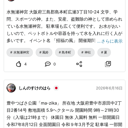
水無瀬神宮 大阪府三島郡島本町広瀬3丁目10-24 文学、学
問、スポーツの神。また、安産、盗難除の神として崇められ
ている水無瀬神宮。 駐車場も広くて便利です。 お水がおい
しいので、ペットボトルや容器を持って水を入れに行く人が
多いです。 イベント名 「招福の風」 開催期間 2026年7月1
…
さらに表示
日（水）～9月9日（水） 拝観時間 9:00～17:00（通常参
水無瀬神宮
風鈴
島本町
神社
夏
拝） 拝観料 無料（※ライトアップは別途500円） ※開催情報
は天候等により変更となる場合があります。 お出かけ前に
4
0
水無瀬神宮の公式SNS等をご確認ください。
しんのすけのはら
2026年6月16日
豊中つばさ公園「ma-zika」 所在地 大阪府豊中市原田中2丁
目2番14号 敷地面積 5.9ヘクタール 開園時間 9時～21時30
分（入場は21時まで） 休園日 無休 入園料 無料 一部開園日
令和7年8月12日 全面開園日 令和９年3月予定 駐車場 一部開