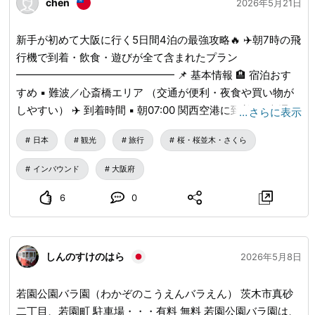
chen
2026年5月21日
京都） ・高尾山スミカ（東京都）
新手が初めて大阪に行く5日間4泊の最強攻略🔥 ✈️朝7時の飛
行機で到着・飲食・遊びが全て含まれたプラン
━━━━━━━━━━━━━━━ 📌 基本情報 🏨 宿泊おす
すめ ▪️ 難波／心斎橋エリア （交通が便利・夜食や買い物が
しやすい） ✈️ 到着時間 ▪️ 朝07:00 関西空港に到着 🚃 交通お
…
さらに表示
すすめ ▪️ 大阪周遊パス ▪️ 地下鉄＋JRの併用
日本
観光
旅行
桜・桜並木・さくら
━━━━━━━━━━━━━━━ 🗓 Day 1｜大阪到着・心斎
橋・道頓堀 07:00 ✈️ 飛行機が関西国際空港に到着 入国手続
インバウンド
大阪府
き、荷物を受け取る 08:30 🚆 南海電鉄に乗って難波へ
09:30 🏨 ホテルに到着、荷物を預ける 10:30 🛍 心斎橋商店
6
0
街でショッピング ▪️ 薬局 ▪️ ストリートブランドの服 ▪️ お土
産 12:30 🍱 ランチおすすめ ▪️ うな丼 ▪️ 和定食 14:00 📸 道頓
堀の川沿いを散策 ▪️ 定番の看板で写真撮影 ▪️ グリコの看板
しんのすけのはら
2026年5月8日
を撮影 16:00 🚶 周辺を散歩 大阪の街の雰囲気を楽しむ
18:00 🍢 ディナーおすすめ ▪️ お好み焼き ▪️ たこ焼き ▪️ 串カ
若園公園バラ園（わかぞのこうえんバラえん） 茨木市真砂
ツ 20:00 🛒 ドン・キホーテの免税店を訪れる お菓子、薬
二丁目、若園町 駐車場・・・有料 無料 若園公園バラ園は、