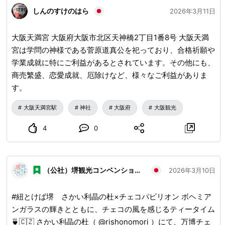
🔗
www.sakai-tcb.or.jp
...
しんのすけのはら
2026年3月11日
大阪天満宮 大阪府大阪市北区天神橋2丁目1番8号 大阪天満
宮は学問の神様である菅原道真公を祀っており、合格祈願や
学業成就に特にご利益があるとされています。その他にも、
商売繁盛、恋愛成就、厄除けなど、様々なご利益がありま
す。
大阪天満宮駅
神社
大阪府
大阪観光
4
0
（公社）堺観光コンベンション協会
2026年3月10日
#紐とけば堺 さかい利晶の杜×チェコパビリオン ボヘミア
ンガラスの輝きとともに、チェコの風を感じるティータイム
🍵🇨🇿 さかい利晶の杜（ @rishonomori ）にて、万博チェ