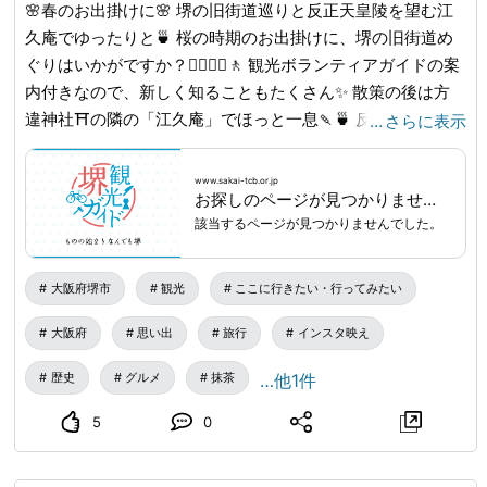
🌸春のお出掛けに🌸 堺の旧街道巡りと反正天皇陵を望む江
久庵でゆったりと🍵 桜の時期のお出掛けに、堺の旧街道め
ぐりはいかがですか？🚶‍♀️🚶‍♂️🚶 観光ボランティアガイドの案
内付きなので、新しく知ることもたくさん✨ 散策の後は方
違神社⛩️の隣の「江久庵」でほっと一息🍡🍵 反正天皇陵を
…
さらに表示
間近に望む素敵なロケーションでゆったりとした時間を😌
近場でも知らない堺の魅力を、桜とともにお楽しみください
www.sakai-tcb.or.jp
お探しのページが見つかりません｜堺観光ガイド
🌸 ※旧向泉寺閼伽井跡の桜の画像：2025年３月29日撮影 📅
該当するページが見つかりませんでした。
日時： 毎週 金・土・日 9:50または12：50集合 ※3日前まで
に要予約 💰 料金： 4,000円（江久庵利用券付） 📍 集合場
所： 堺市役所21階展望ロビー ※金・土・日は1名様より参加
大阪府堺市
観光
ここに行きたい・行ってみたい
可能。月～木は2名様以上でリクエスト承ります。 🔍詳しく
大阪府
思い出
旅行
インスタ映え
は「堺 旧街道巡り」で検索
www.sakai-tcb.or.jp
...
歴史
グルメ
抹茶
…他1件
5
0