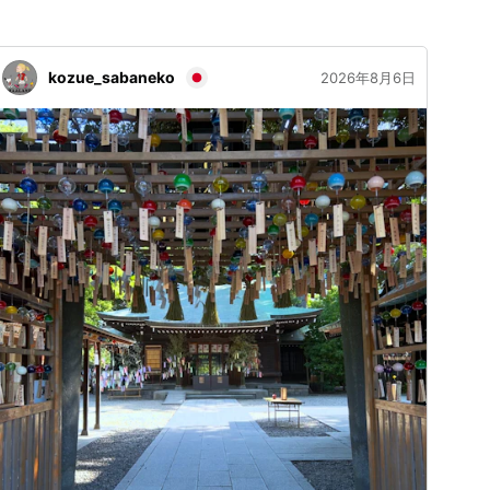
kozue_sabaneko
2026年8月6日