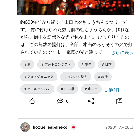
約600年前から続く「山口七夕ちょうちんまつり」で
す。 竹に付けられた数万個の紅ちょうちんが、揺れな
がら、街中を幻想的な光で包みます。 びっくりするの
は、この無数の提灯は、全部、本当のろうそくの火で灯
されているのですよ！ 電気の光と違って、ほのかに揺
…
さらに表示
らめきながら、やさしく街を照らします。 是非、山口
夏
フォトコンテスト
観光
日本
においでませ！ 撮影地：山口県山口市
フォトジェニック
インスタ映え
旅行
クールジャパン
山口県
山口市
…他1件
1
0
kozue_sabaneko
2026年7月28日