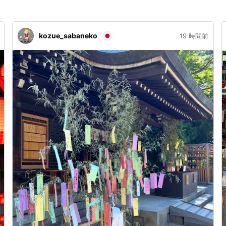
kozue_sabaneko
19 時間前