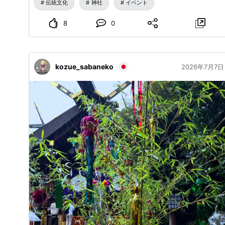
伝統文化
神社
イベント
8
0
kozue_sabaneko
2026年7月7日