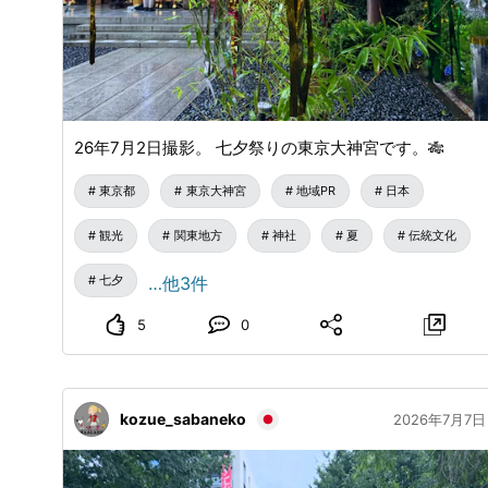
26年7月2日撮影。 七夕祭りの東京大神宮です。🎋
東京都
東京大神宮
地域PR
日本
観光
関東地方
神社
夏
伝統文化
七夕
…他3件
5
0
kozue_sabaneko
2026年7月7日