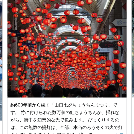
約600年前から続く「山口七夕ちょうちんまつり」で
す。 竹に付けられた数万個の紅ちょうちんが、揺れな
がら、街中を幻想的な光で包みます。 びっくりするの
は、この無数の提灯は、全部、本当のろうそくの火で灯