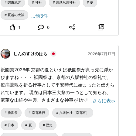
関東地方
神社
川越氷川神社
夏
夏越の大祓
…他3件
1
0
しんのすけのはら
2026年7月17日
祇園祭2026年 京都の夏といえば祇園祭が真っ先に浮か
びますね・・・ 祇園祭は、京都の八坂神社の祭礼で、
疫病退散を祈る行事として平安時代に始まったと伝えら
れています。 現在は日本三大祭の一つとして知られ、
豪華な山鉾や神輿、さまざまな神事が1か月にわたって
…
さらに表示
行われます。 7月1日ごろ 吉符入など 祭の始まりを告げ
祇園祭
京都旅行
八坂神社（京都市）
る神事 7月10日 神輿洗・お迎え提灯 鴨川で神輿を清め
る神事 7月14日〜16日 前祭・宵山 山鉾が建ち並び、夜
日本
夏
歴史
の賑わいが最高潮 7月17日 前祭・山鉾巡行と神幸祭神輿