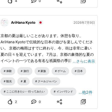
分頃より神楽奉納 その後、子供相撲大会や
4
0
餅まきがあります。 ※天満宮に駐車場はあり
ません。 #東温市 #上林地区 #里神楽 #城山天満宮 #市
無形民俗文化財 #伝統行事 #上林神楽保存会 #神楽奉納
AriHana Kyoto
2026年7月9日
京都の夏は厳しいことがあります。休憩を取り、
AriHana Kyotoで伝統的な日本の遊びを楽しんでくださ
い。 京都の梅雨はすでに終わり、今、街は非常に暑い
夏の日々を迎えています。 7月は、京都の象徴的な夏の
イベントの一つである有名な祇園祭の季節でもありま
…
さらに表示
す。祭りが始まり、7月14日から宵山の夜が始まると、
体験
旅行
家族
ゲーム
日本
街はさらに賑やかになり、訪れる人々で混雑します。
夏に家族で京都を訪れると、「思ったよりずっと暑いで
観光
夏
クールジャパン
すね」や「どこも混んでいます。子供と一緒にリラック
スできる静かな場所はありますか？」といった声をよく
ここに行きたい・行ってみたい
インバウンド
…他2件
耳にします。 私たちは、特に小さな子供を連れた家族
2
0
にとって、京都での夏の観光がいかに大変かを理解して
います。 それが、私たちがAriHana Kyotoをオープンし