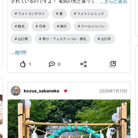
されているのですよ！ 電気の光と違って、ほのかに揺
…
さらに表示
らめきながら、やさしく街を照らします。 是非、山口
フォトコンテスト
夏
フォトジェニック
においでませ！ 撮影地：山口県山口市
観光
日本
旅行
クールジャパン
山口県
祭り・フェスティバル・祭礼
山口市
…他1件
1
0
kozue_sabaneko
2026年7月11日