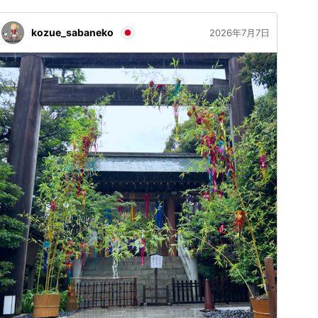
た理由の一つです。 AriHana Kyotoは、子供と親が一緒
にリラックスし、伝統的な日本の遊びを楽しむことがで
kozue_sabaneko
2026年7月7日
きる屋内のファミリー向けスペースです。多くの国から
訪れる家族が、シンプルで懐かしいゲームを通じて日本
文化を発見しながら自由に遊ぶ時間を過ごしています。
ここでは、けん玉、達磨落とし、かるたなどの伝統的な
日本のアクティビティを、落ち着いた快適な畳の部屋で
楽しむことができます。子供たちは遊び、親たちはくつ
ろぎ、家族は夏の暑さや混雑から離れて、ゆったりとし
た時間を過ごすことができます。 京都旅行中に特別な
家族の思い出を作るための静かな屋内の場所をお探しで
したら、ぜひAriHana Kyotoにお越しください。 この
夏、あなたの旅に別の京都の思い出を加えてみません
か？