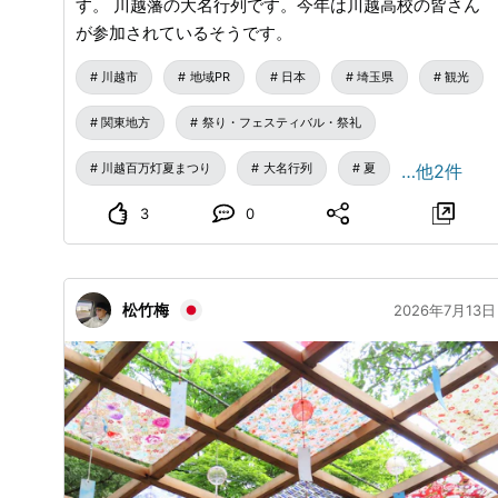
す。 川越藩の大名行列です。今年は川越高校の皆さん
が参加されているそうです。
川越市
地域PR
日本
埼玉県
観光
関東地方
祭り・フェスティバル・祭礼
川越百万灯夏まつり
大名行列
夏
…他2件
3
0
松竹梅
2026年7月13日