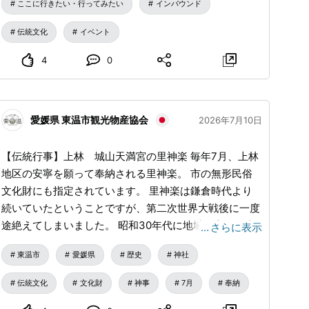
渡御 7月21日〜23日 後祭・宵山 落ち着いた雰囲気で山
ここに行きたい・行ってみたい
インバウンド
鉾を見学 7月24日 後祭・山鉾巡行と花傘巡行 山鉾が再
伝統文化
イベント
び都大路を進む日 7月31日 疫神社夏越祭 祭の締めくく
りの神事 熱中症対策がとても大事な場面です。 通気性
4
0
のよい薄手の服、帽子、(日傘巡行時はNG) 首元を冷や
せるタオルや保冷剤 こまめに飲める水やお茶、スポー
ツドリンク 塩分タブレットなどナトリウム補給ができ
愛媛県 東温市観光物産協会
2026年7月10日
るもの 体調が悪い・・・人混みや長時間の観覧を無理
しない トイレはコンビニなど使用できません・・・ ト
【伝統行事】上林 城山天満宮の里神楽 毎年7月、上林
イレマップアプリで・・・
地区の安寧を願って奉納される里神楽。 市の無形民俗
文化財にも指定されています。 里神楽は鎌倉時代より
続いていたということですが、第二次世界大戦後に一度
途絶えてしまいました。 昭和30年代に地域の方々が大
…
さらに表示
切な神事を受け継いでいこうと復活させ、今年で神楽保
東温市
愛媛県
歴史
神社
存会は50年を迎えるということです。 上林城山天満宮
の里神楽 明日奉納されます。 奉納日時：令和8年7月
伝統文化
文化財
神事
7月
奉納
12日（日） 13時より神事 13時30