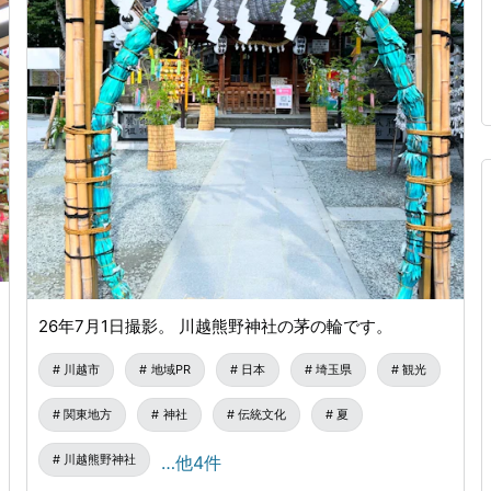
26年7月1日撮影。 川越熊野神社の茅の輪です。
川越市
地域PR
日本
埼玉県
観光
関東地方
神社
伝統文化
夏
川越熊野神社
…他4件