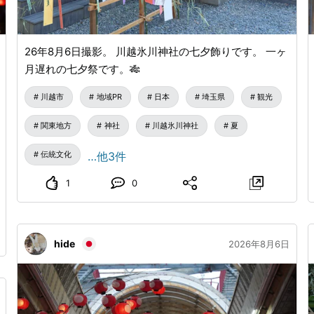
26年8月6日撮影。 川越氷川神社の七夕飾りです。 一ヶ
月遅れの七夕祭です。🎋
川越市
地域PR
日本
埼玉県
観光
関東地方
神社
川越氷川神社
夏
伝統文化
…他3件
1
0
hide
2026年8月6日