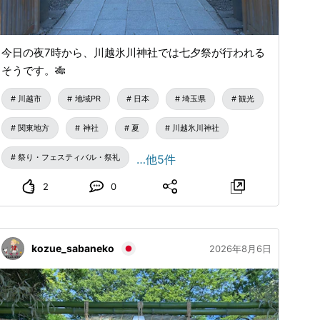
今日の夜7時から、川越氷川神社では七夕祭が行われる
そうです。🎋
川越市
地域PR
日本
埼玉県
観光
関東地方
神社
夏
川越氷川神社
祭り・フェスティバル・祭礼
…他5件
2
0
kozue_sabaneko
2026年8月6日