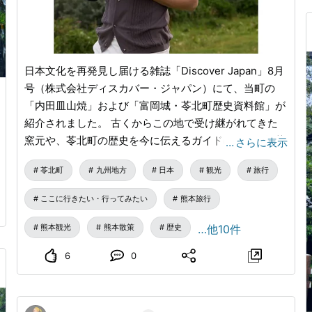
日本文化を再発見し届ける雑誌「Discover Japan」8月
号（株式会社ディスカバー・ジャパン）にて、当町の
「内田皿山焼」および「富岡城・苓北町歴史資料館」が
紹介されました。 古くからこの地で受け継がれてきた
窯元や、苓北町の歴史を今に伝えるガイドについて掲載
…
さらに表示
されております。 苓北町の豊かな歴史と手仕事のぬく
苓北町
九州地方
日本
観光
旅行
もりが詰まった内容となっております。ぜひ書店やオン
ラインストアにてお手にとってご覧いただき、次回の苓
ここに行きたい・行ってみたい
熊本旅行
北町観光の参考にしていただければ幸いです。 掲載内
容 特集テーマ：海へ山へ 掲載施設 内田皿山焼 富
熊本観光
熊本散策
歴史
…他10件
岡城 苓北町歴史資料館 「Discover Japan」につい
6
0
て 詳細は「Discover Japan」公式サイトをご覧くだ
さい。 皆様のお越しを、苓北町の自然と文化とともに
お待ちしております。 一般社団法人 天草れいほく観光