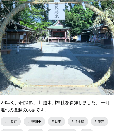
26年8月5日撮影。 川越氷川神社を参拝しました。 一月
遅れの夏越の大祓です。
川越市
地域PR
日本
埼玉県
観光