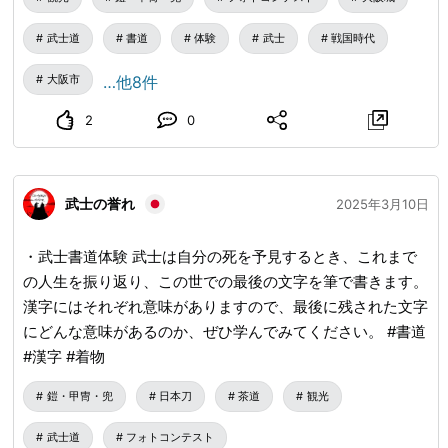
武士道
書道
体験
武士
戦国時代
大阪市
…他8件
2
0
武士の誉れ
2025年3月10日
・武士書道体験 武士は自分の死を予見するとき、これまで
の人生を振り返り、この世での最後の文字を筆で書きます。
漢字にはそれぞれ意味がありますので、最後に残された文字
にどんな意味があるのか、ぜひ学んでみてください。 #書道
#漢字 #着物
鎧・甲冑・兜
日本刀
茶道
観光
武士道
フォトコンテスト