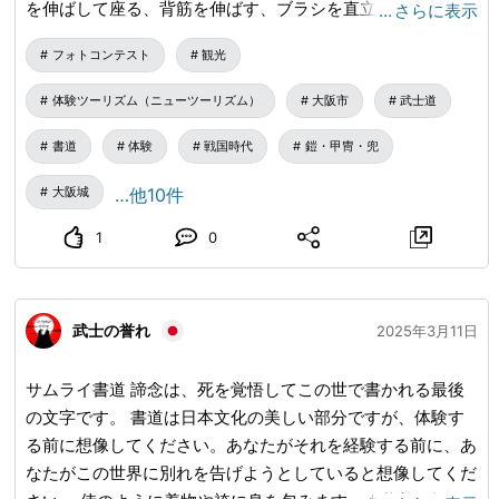
を伸ばして座る、背筋を伸ばす、ブラシを直立させるなど、
…
さらに表示
基本的なマナーも基本的に重要です。人生の節目に現れる道
フォトコンテスト
観光
具として今でも日本人に親しまれている扇子や、日本の伝統
工芸品である掛け軸の書道は、適切な装飾が施され、床の間
体験ツーリズム（ニューツーリズム）
大阪市
武士道
などに飾ることができるため、外国人にとても人気がありま
す。 #かけじく #漢字 #侘び寂び #スナベニア
書道
体験
戦国時代
鎧・甲冑・兜
大阪城
…他10件
1
0
武士の誉れ
2025年3月11日
サムライ書道 諦念は、死を覚悟してこの世で書かれる最後
の文字です。 書道は日本文化の美しい部分ですが、体験す
る前に想像してください。あなたがそれを経験する前に、あ
なたがこの世界に別れを告げようとしていると想像してくだ