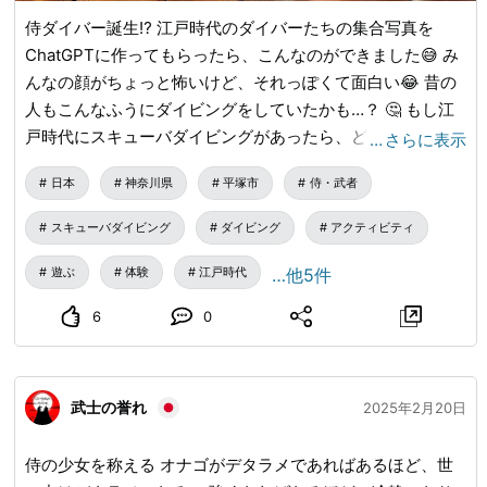
侍ダイバー誕生⁉️ 江戸時代のダイバーたちの集合写真を
ChatGPTに作ってもらったら、こんなのができました😅 み
んなの顔がちょっと怖いけど、それっぽくて面白い😂 昔の
人もこんなふうにダイビングをしていたかも…？ 🤔 もし江
戸時代にスキューバダイビングがあったら、どんなスタイル
…
さらに表示
になっていたんでしょうね！ みなさんだったら、どんな和
日本
神奈川県
平塚市
侍・武者
風ダイビングギアを作りますか？ 👘 ----------------------
😍 海は世界をつなぐ🌎✨ まだ見ぬ世界へ旅に出よう！ 🇯🇵
スキューバダイビング
ダイビング
アクティビティ
🗻 🤿ダイビングショップ ホクレア湘南🏝️ ⭐️体験ダイビン
グ ⭐️シュノーケリング ⭐️ライセンス取得 ⭐️ファンダイビ
遊ぶ
体験
江戸時代
…他5件
ング 初めての方からプロダイバーまで、どなたでも楽し
6
0
めるプログラムをご用意！ 少人数制だから、初心者でも
安心・安全✨ PADI 5つ星認定センター🏅 ---------------
------- 🤿ダイビングショップ ホクレア湘南🏝️ 🏠JR東
武士の誉れ
京駅から1時間 + JR平塚駅から徒歩30秒🚶‍♀️
2025年2月20日
侍の少女を称える オナゴがデタラメであればあるほど、世