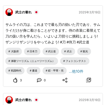
武士の誉れ
2025年3月19日
サムライの刀は、これまでで最も刃の効いた刃であり、サム
ライだけが身に着けることができます。侍の衣装に着替えて
刀の扱い方を学んだら、いよいよ刀切りに挑戦しましょう!
ザンジリザンジリをやってみよう! #刀 #侍刀 #武士道
大阪府
日本刀
武士道
武士
観光
体験ツーリズム（ニューツーリズム）
フォトコンテスト
戦国時代
書道
鎧・甲冑・兜
…他10件
3
0
武士の誉れ
2025年3月19日