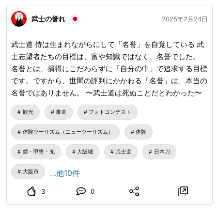
武士の誉れ
2025年2月24日
武士道 侍は生まれながらにして「名誉」を自覚している 武
士志望者たちの目標は、富や知識ではなく、名誉でした。
名誉とは、損得にこだわらずに「自分の中」で追求する目標
です。ですから、世間の評判にかかわる「名誉」は、本当の
名誉ではありません。 〜武士道は死ぬことだとわかった〜
観光
書道
フォトコンテスト
体験ツーリズム（ニューツーリズム）
体験
鎧・甲冑・兜
大阪城
武士道
日本刀
大阪市
…他10件
3
0