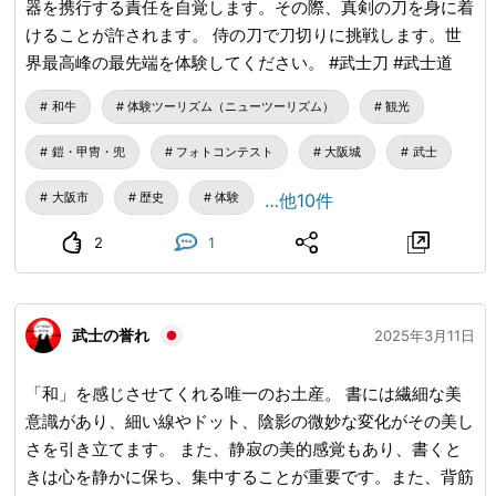
器を携行する責任を自覚します。その際、真剣の刀を身に着
けることが許されます。 侍の刀で刀切りに挑戦します。世
界最高峰の最先端を体験してください。 #武士刀 #武士道
和牛
体験ツーリズム（ニューツーリズム）
観光
鎧・甲冑・兜
フォトコンテスト
大阪城
武士
大阪市
歴史
体験
…他10件
2
1
武士の誉れ
2025年3月11日
「和」を感じさせてくれる唯一のお土産。 書には繊細な美
意識があり、細い線やドット、陰影の微妙な変化がその美し
さを引き立てます。 また、静寂の美的感覚もあり、書くと
きは心を静かに保ち、集中することが重要です。また、背筋