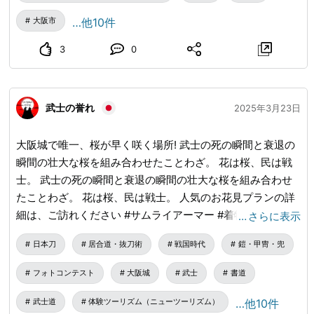
大阪市
…他10件
3
0
武士の誉れ
2025年3月23日
大阪城で唯一、桜が早く咲く場所! 武士の死の瞬間と衰退の
瞬間の壮大な桜を組み合わせたことわざ。 花は桜、民は戦
士。 武士の死の瞬間と衰退の瞬間の壮大な桜を組み合わせ
たことわざ。 花は桜、民は戦士。 人気のお花見プランの詳
細は、ご訪れください #サムライアーマー #着物 #SAKURA
…
さらに表示
セレスティアルブロッサム
日本刀
居合道・抜刀術
戦国時代
鎧・甲冑・兜
フォトコンテスト
大阪城
武士
書道
武士道
体験ツーリズム（ニューツーリズム）
…他10件