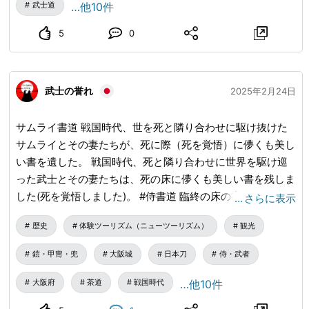
武士道
…他10件
5
0
武士の誉れ
2025年2月24日
サムライ書道 戦国時代、世を死と隣り合わせに駆け抜けた
サムライとその妻たちが、死に際（死を覚悟）に儚くも美し
い書を遺した。 戦国時代、死と隣り合わせに世界を駆け巡
った武士とその妻たちは、死の床に儚くも美しい書を残しま
した(死を覚悟しました)。 #侍書道 臨終の床の書道は、人が
…
さらに表示
自分の死を予感し、これまでの人生を振り返ったときに、こ
歴史
体験ツーリズム（ニューツーリズム）
観光
の世での最後の言葉として筆で書き留めるものです。 #書道
#漢字
鎧・甲冑・兜
大阪城
日本刀
侍・武者
大阪府
茶道
戦国時代
…他10件