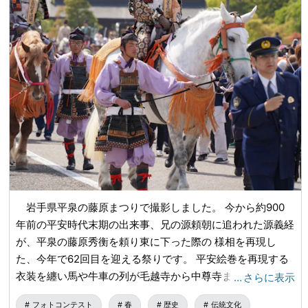
さまざまな種類の刀剣を取り扱っております。 さらに、鍔
（つば）・縁頭（ふちがしら）・目貫（めぬき）・小柄（こ
づか）などの刀装具も多数取り揃えております。 美術品と
しての価値が高く、装飾・コレクション用途としても人気で
す。 ■和敬堂のオンライン販売とは？ 店頭にお越しいただ
けないお客様は、是非オンライン（通販）での購入をご利用
ください。 アメリカ、カナダ、オーストラリア、ヨーロッ
パ、アジア圏など世界中の刀剣ファンの皆様に商品をお届け
しております。 ご注文方法：
wakeidou.com
...
公式ホーム
ページには商品写真や詳細な説明も掲載しておりますので、
全国どこからでも安心してご購入いただけます。 日本刀の
魅力を世界へ伝える橋渡し役となることが、私たちの目標の
岩手県平泉の藤原まつりで撮影しました。 今から約900
ひとつです。 ■刀を売りたい・査定してほしい場合はどう
年前の平安時代末期の出来事、兄の源頼朝に追われた源義経
すればいい？ ご不要になった刀や、相続などで譲り受けた
が、平泉の藤原秀衡を頼り東に下った際の 様相を再現し
刀、価値がわからない刀についても、状態・鑑定書の有無な
た、今年で62回目を迎える祭りです。 平安絵巻を再現する
どを総合的に見て、適正に評価・買取いたします。 もちろ
衣装を纏い馬や牛車の列が毛越寺から中尊寺まで行列しま
…
さらに表示
ん、査定費用は無料です。 また、買取方法は「店頭での買
す。 写真は、毛越寺正門を出発した勇壮な武者を撮影し
取」「ご自宅への出張買取」「郵送による鑑定・査定」をご
フォトコンテスト
春
歴史
伝統文化