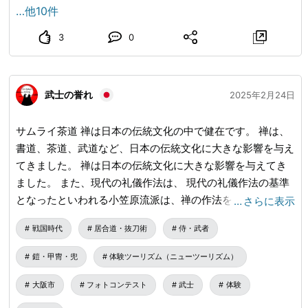
…他10件
3
0
武士の誉れ
2025年2月24日
サムライ茶道 禅は日本の伝統文化の中で健在です。 禅は、
書道、茶道、武道など、日本の伝統文化に大きな影響を与え
てきました。 禅は日本の伝統文化に大きな影響を与えてき
ました。 また、現代の礼儀作法は、 現代の礼儀作法の基準
となったといわれる小笠原流派は、禅の作法を武士階級の生
…
さらに表示
活様式と結びつけて成立したといわれています。 #茶道 #日
戦国時代
居合道・抜刀術
侍・武者
本茶 #書道 #侘び寂び
鎧・甲冑・兜
体験ツーリズム（ニューツーリズム）
大阪市
フォトコンテスト
武士
体験