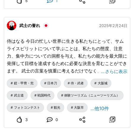
5
1
武士の誉れ
2025年2月24日
侍はなる 今日の忙しい世界に生きる私たちにとって、サム
ライスピリットについて学ぶことは、私たちの態度、注意
力、集中力についての洞察を与え、私たちの能力を最大限に
発揮して目標を達成するために必要な決意を育むことができ
ます。 武士の言葉を慎重に考えるだけでなく、それに基づ
…
さらに表示
いて行動しなければなりません。 #刀 #侍刀 #武士道
鎧・甲冑・兜
日本刀
侍・武者
大阪城
武士道
戦国時代
体験ツーリズム（ニューツーリズム）
フォトコンテスト
観光
大阪市
…他10件
3
0