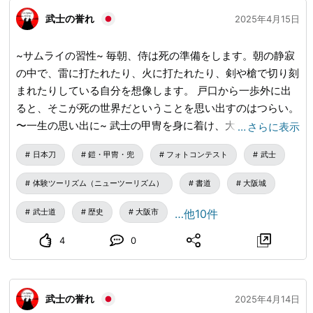
武士の誉れ
2025年4月15日
~サムライの習性~ 毎朝、侍は死の準備をします。朝の静寂
の中で、雷に打たれたり、火に打たれたり、剣や槍で切り刻
まれたりしている自分を想像します。 戸口から一歩外に出
ると、そこが死の世界だということを思い出すのはつらい。
〜一生の思い出に~ 武士の甲冑を身に着け、大阪城を背景に
…
さらに表示
写真を撮ることができるアクティビティの場合: ➤ライズプ
日本刀
鎧・甲冑・兜
フォトコンテスト
武士
ラン ➤オナープラン ➤武士道プラン ツアーガイドの場合: ➤
聖地巡礼大阪城、玉造エリア、天王寺エリア
体験ツーリズム（ニューツーリズム）
書道
大阪城
武士道
歴史
大阪市
…他10件
4
0
武士の誉れ
2025年4月14日