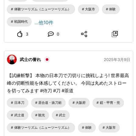
体験ツーリズム（ニューツーリズム）
大阪市
体験
戦国時代
…他10件
3
0
武士の誉れ
2025年3月9日
【試練斬撃】 本物の日本刀で刀切りに挑戦しよう! 世界最高
峰の切断性能を体感してください。 今回は丸めたストロー
を切ってみます #侍刀 #刀 #茶道
日本刀
居合道・抜刀術
大阪府
鎧・甲冑・兜
武士道
観光
武士
体験ツーリズム（ニューツーリズム）
体験
大阪市