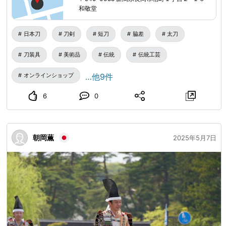
です。 長年の経験を持つ刀剣評価鑑定士が在籍し、目利き
和敬堂
と信頼をもとに安心できる取引と的確なご案内を行っており
ます。 初めての方でも安心してご相談いただける接客を心
日本刀
刀剣
短刀
脇差
太刀
がけておりますので、どうぞお気軽にお問い合わせくださ
い。 ■日本刀とは？ 日本刀とは、日本独自の鍛造技術で作
刀装具
美術品
伝統
伝統工芸
られた伝統的な刃物であり、武士文化の象徴とも言える存在
オンラインショップ
…他9件
です。 単なる武器としてだけでなく、その造形美・機能
美・歴史的背景から、国内外で「美術品」や「文化資産」と
6
0
して高く評価されています。 日本刀は、主に以下の特徴が
あります。 ・玉鋼（たまはがね）という特別な鋼材を使っ
ている ・刀身には美しい刃文（はもん）が現れる ・刃を包
朝岡薫
2025年5月7日
む構造や焼き入れ技術により「折れず、曲がらず、よく切れ
る」 ・時代・刀工によって造形や特徴が異なるため、コレ
クション性が高い 私たち和敬堂では、日本刀の持つこうし
た魅力を、正しい知識とともに伝え、次の世代へつなげるこ
とも重要な使命と考えています。 ■和敬堂で扱っている日
本刀や刀装具ってどんなもの？ 和敬堂では、太刀・刀（た
ち・かたな）、脇差（わきざし）、短刀（たんとう）などの