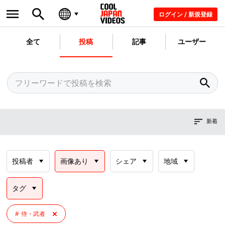
ログイン / 新規登録
全て
投稿
記事
ユーザー
新着
投稿者
画像あり
シェア
地域
タグ
侍・武者