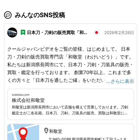
みんなのSNS投稿
日本刀・刀剣の販売買取「和敬堂」
2026年2月26日
クールジャパンビデオをご覧の皆様、はじめまして。 日本
刀・刀剣の販売買取専門店「和敬堂（わけいどう）」です。
私たちは新潟県長岡市にて、日本刀・刀剣・刀装具の販売・
買取・鑑定を行っております。 創業70年以上、これまで多
くの方々と「日本刀を通したご縁」をいただいてきました。
…
さらに表示
今回の初めての投稿では、「和敬堂ってどんなお店？」「ど
んな日本刀を扱っているの？」といった情報を、自己紹介を
wakeidou.com
株式会社和敬堂
兼ねてご紹介させていただきます。 ■和敬堂とは？ 和敬堂
和敬堂は新潟県長岡市において店舗を構えて営業しております。刀剣
は、刀剣専門の店舗として新潟県長岡市に拠点を構えてお
鑑定士が二名在籍。日本刀、刀剣、刀装具の販売、買取は和敬堂にお
り、これまで多くの日本刀・刀装具をお客様に届けてまいり
まかせください。
ました。 当店の強みは、「正真保証（公益財団法人 日本美
和敬堂
術刀剣保存協会鑑定書付き）」の商品を取り扱っていること
〒940-0088 新潟県長岡市柏町１丁目２−１６