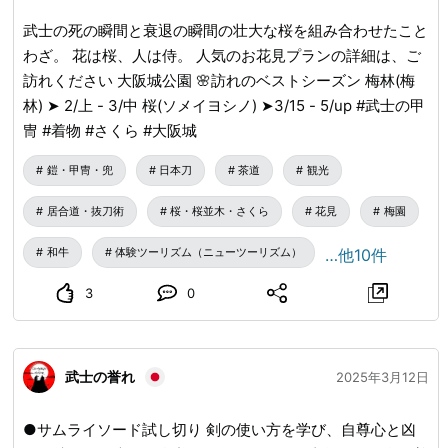
武士の死の瞬間と衰退の瞬間の壮大な桜を組み合わせたこと
わざ。 花は桜、人は侍。 人気のお花見プランの詳細は、ご
訪れください 大阪城公園 🌸訪れのベストシーズン 梅林(梅
林) ➤ 2/上 - 3/中 桜(ソメイヨシノ) ➤3/15 - 5/up #武士の甲
冑 #着物 #さくら #大阪城
鎧・甲冑・兜
日本刀
茶道
観光
居合道・抜刀術
桜・桜並木・さくら
花見
梅園
和牛
体験ツーリズム（ニューツーリズム）
…他10件
3
0
武士の誉れ
2025年3月12日
●サムライソード試し切り 剣の使い方を学び、自尊心と凶