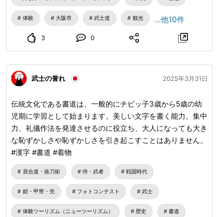
体験
大阪市
武士道
観光
…他10件
3
0
武士の誉れ
2025年3月31日
伝統文化である書道は、一般的にチビッ子3歳から5歳の幼
児期に学習として始まります。美しい文字を書く能力、集中
力、礼儀作法を発達させるのに役立ち、大人になっても大き
な恥ずかしさや恥ずかしさを引き起こすことはありません。
#漢字 #書道 #着物
居合道・抜刀術
侍・武者
戦国時代
鎧・甲冑・兜
フォトコンテスト
武士
体験ツーリズム（ニューツーリズム）
歴史
書道