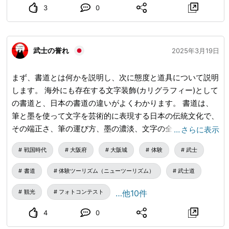
3
0
武士の誉れ
2025年3月19日
まず、書道とは何かを説明し、次に態度と道具について説明
します。 海外にも存在する文字装飾(カリグラフィー)として
の書道と、日本の書道の違いがよくわかります。 書道は、
筆と墨を使って文字を芸術的に表現する日本の伝統文化で、
その端正さ、筆の運び方、墨の濃淡、文字の全体的な配置の
…
さらに表示
美しさが評価されています。 #漢字 #着物 #書道 #畳の部屋
戦国時代
大阪府
大阪城
体験
武士
#侍
書道
体験ツーリズム（ニューツーリズム）
武士道
観光
フォトコンテスト
…他10件
4
0