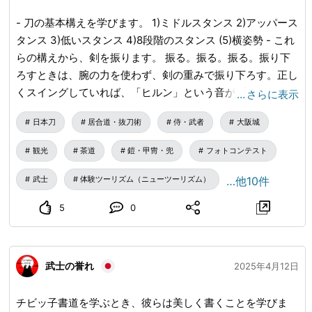
- 刀の基本構えを学びます。 1)ミドルスタンス 2)アッパース
タンス 3)低いスタンス 4)8段階のスタンス (5)横姿勢 - これ
らの構えから、剣を振ります。 振る。振る。振る。振り下
ろすときは、腕の力を使わず、剣の重みで振り下ろす。正し
くスイングしていれば、「ヒルン」という音が聞こえるの
…
さらに表示
で、正しくスイングできているかどうかがわかります。 #刀
日本刀
居合道・抜刀術
侍・武者
大阪城
#侍刀 #武士道 #着物
観光
茶道
鎧・甲冑・兜
フォトコンテスト
武士
体験ツーリズム（ニューツーリズム）
…他10件
5
0
武士の誉れ
2025年4月12日
チビッ子書道を学ぶとき、彼らは美しく書くことを学びま