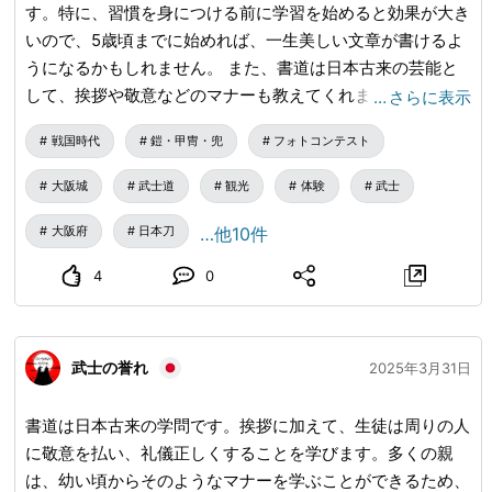
す。特に、習慣を身につける前に学習を始めると効果が大き
いので、5歳頃までに始めれば、一生美しい文章が書けるよ
うになるかもしれません。 また、書道は日本古来の芸能と
して、挨拶や敬意などのマナーも教えてくれます。 #漢字 #
…
さらに表示
着物 #書道 #大阪城
戦国時代
鎧・甲冑・兜
フォトコンテスト
大阪城
武士道
観光
体験
武士
大阪府
日本刀
…他10件
4
0
武士の誉れ
2025年3月31日
書道は日本古来の学問です。挨拶に加えて、生徒は周りの人
に敬意を払い、礼儀正しくすることを学びます。多くの親
は、幼い頃からそのようなマナーを学ぶことができるため、