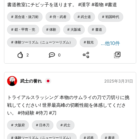
書道教室にチビッ子を送ります。 #漢字 #着物 #書道
居合道・抜刀術
侍・武者
武士道
戦国時代
鎧・甲冑・兜
体験
大阪城
書道
体験ツーリズム（ニューツーリズム）
観光
…他10件
2
0
武士の誉れ
2025年3月31日
トライアルスラッシング 本物のサムライの刀で刀切りに挑
戦してください! 世界最高峰の切断性能を体感してくださ
い。 #侍経験 #侍刀 #刀
大阪府
日本刀
武士
体験ツーリズム（ニューツーリズム）
武将
書道