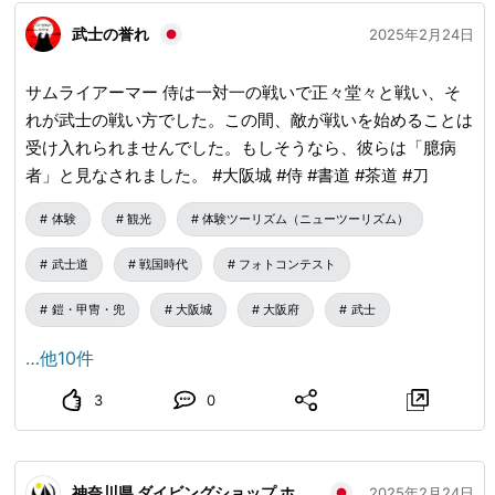
武士の誉れ
2025年2月24日
サムライアーマー 侍は一対一の戦いで正々堂々と戦い、そ
れが武士の戦い方でした。この間、敵が戦いを始めることは
受け入れられませんでした。もしそうなら、彼らは「臆病
者」と見なされました。 #大阪城 #侍 #書道 #茶道 #刀
体験
観光
体験ツーリズム（ニューツーリズム）
武士道
戦国時代
フォトコンテスト
鎧・甲冑・兜
大阪城
大阪府
武士
…他10件
3
0
神奈川県 ダイビングショップ ホクレア湘南
2025年2月24日