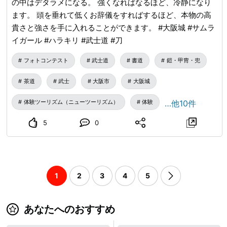
の中はデタラメになる。 強くなればなるほど、冷静になり
ます。 頭を垂れて低くお辞儀をすればするほど、本物の高
貴さと強さを手に入れることができます。 #大阪城 #サムラ
イガール #ハラキリ #武士道 #刀
フォトコンテスト
武士道
書道
鎧・甲冑・兜
茶道
武士
大阪市
大阪城
体験ツーリズム（ニューツーリズム）
体験
…他10件
5
0
1
2
3
4
5
あなたへのおすすめ