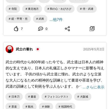
ました。
用意しております。 お客様のご都合に合わせてお選びいた
だけますので、まずはお気軽にご相談ください。 ■和敬堂
寺院
東北地方
和の心・わびさび
侍・武者
はどこある？アクセス情報 和敬堂の店舗は、新潟県長岡市
鎧・甲冑・兜
武将
…他7件
柏町1丁目にございます。 JR長岡駅西口から徒歩13分ほど
のアクセスで、駐車場も完備しています。 営業時間：
7
0
9:00〜18:00 定休日：第1・第3日曜日 ■日本刀のことなら
和敬堂におまかせください 私たち和敬堂は、日本刀や刀装
具に興味を持ってくださった皆様と、「日本刀を通じたご
武士の誉れ
2025年5月2日
縁」でつながっていきたいと考えています。 ・日本刀を購
入してみたい方 ・お持ちの刀を売りたい・査定してほしい
武士の時代から800年経った今でも、武士道は日本人の精神
方 ・コレクションをさらに充実させたい方 ・初めて刀に触
的な支えであり、日本人の礼儀正しさやマナーに影響を与え
れてみたい方 国内外問わず、どなたでも大歓迎です。 日本
ています。 子供の頃から武士道に憧れ、武士のような立派
刀という“文化資産”の魅力を、皆様と一緒に楽しみ、未来へ
な大人になるための精神的な訓練として書道や茶道を学び、
つなぐお手伝いをいたします。 どうぞ今後とも、和敬堂を
武道の訓練として剣術を学ぶ人もいます。 かつては「尊敬
…
さらに表示
よろしくお願いいたします。
wakeidou.com
/
される人」を「武士」と呼んでいました。その他は一般的に
日本刀
書道
フォトコンテスト
大阪城
単なる侍です。 海外から武士道を学び、「侍」を志す人た
ちが、今夜は侍の刀を振るう。 #刀 #武士道 #侍刀
茶道
観光
体験
戦国時代