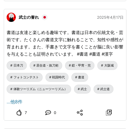
静かな環境で筆とインクで文字を書くことは、リラックスし
てストレスを和らげるのに役立ちます。小学校進学準備➤
武士の誉れ
また、小学校に入学する前に鉛筆の持ち方や書き方を練習す
2025年4月17日
る機会でもあります。 #書道 #漢字 #着物 #書道
書道は友達と楽しめる趣味です。書道は日本の伝統文化・芸
術です。たくさんの書道文字に触れることで、知性や感性が
育まれます。また、手書きで文字を書くことが脳に良い影響
を与えることも証明されています。 #書道 #書道 #漢字
日本刀
居合道・抜刀術
鎧・甲冑・兜
大阪城
フォトコンテスト
戦国時代
書道
体験ツーリズム（ニューツーリズム）
武士
武士道
…他8件
7
0