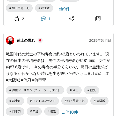
鎧・甲冑・兜
武士道
…他9件
2
1
武士の誉れ
2025年5月1日
戦国時代の武士の平均寿命は約42歳といわれています。 現
在の日本の平均寿命は、男性の平均寿命が約81.5歳、女性が
約87.6歳です。 今の寿命の半分くらいで、明日の生活がど
うなるかわからない時代を生き抜いた侍たち... #刀 #武士道
#大阪城 #侍刀 #侍甲冑
体験ツーリズム（ニューツーリズム）
武士
観光
武士道
フォトコンテスト
鎧・甲冑・兜
大阪城
日本刀
茶道
書道
…他10件