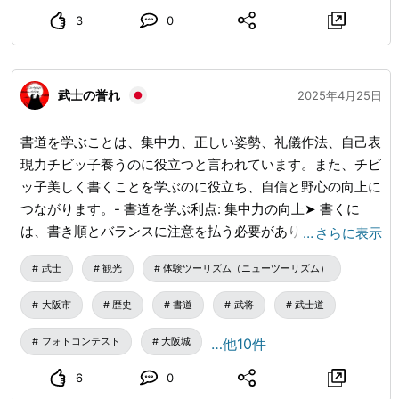
3
0
武士の誉れ
2025年4月25日
書道を学ぶことは、集中力、正しい姿勢、礼儀作法、自己表
現力チビッ子養うのに役立つと言われています。また、チビ
ッ子美しく書くことを学ぶのに役立ち、自信と野心の向上に
つながります。- 書道を学ぶ利点: 集中力の向上➤ 書くに
は、書き順とバランスに注意を払う必要があり、集中力を高
…
さらに表示
めることができます。正しい姿勢➤ 書道は床に座って行う
武士
観光
体験ツーリズム（ニューツーリズム）
ので、正しい姿勢を身につけることができます。礼儀➤ 筆
の持ち方、墨のこすり方、紙の扱い方などのマナーを学ぶこ
大阪市
歴史
書道
武将
武士道
とができます。自己表現力の向上➤ 生徒が自分の気持ちや
考えを文章で表現できるようにします。自分に自信をつける
フォトコンテスト
大阪城
…他10件
➤ 上手に書くことができ、目標を達成することは、あなた
6
0
の自信と願望を高めることができます。リラクゼーション➤