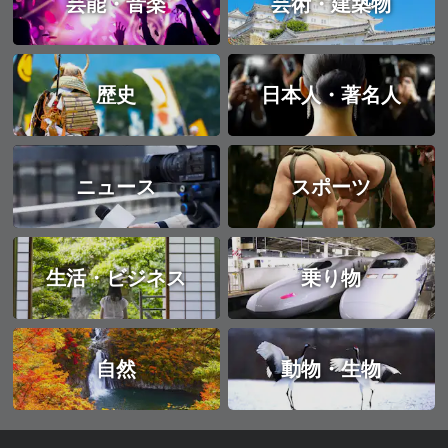
芸能・音楽
芸術・建築物
歴史
日本人・著名人
ニュース
スポーツ
生活・ビジネス
乗り物
自然
動物・生物