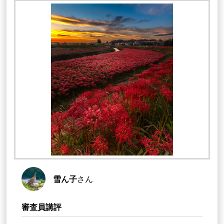
雪ん子
さん
審査員講評