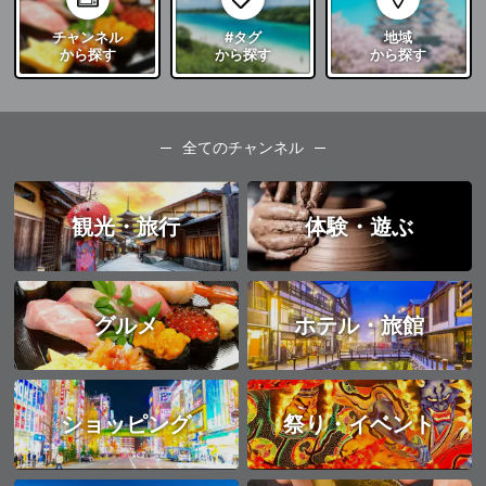
チャンネル
#タグ
地域
から探す
から探す
から探す
全てのチャンネル
観光・旅行
体験・遊ぶ
グルメ
ホテル・旅館
ショッピング
祭り・イベント