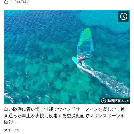
1
YouTube
動画記事 3:26
白い砂浜に青い海！沖縄でウィンドサーフィンを楽しむ！透
き通った海上を爽快に疾走する空撮動画でマリンスポーツを
堪能！
スポーツ