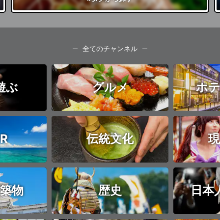
全てのチャンネル
遊ぶ
グルメ
ホテ
R
伝統文化
現
築物
歴史
日本