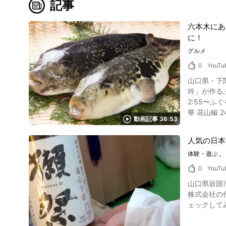
記事
六本木にあ
に！
グルメ
0
YouTu
山口県・下関産の天然
吟」が作るふぐ料理の動画です。 ふぐは下関産の
2:55〜ふぐ
華 花山椒 24:29〜
動画記事 36:53
いるので、ぜひ動画でチェックし
谷 7F 
人気の日本
分）/ 東
体験・遊ぶ
【営業時間】1
ムページ】日本料理 
0
YouTu
https://ta
山口県岩国市の日本酒「獺祭」の酒
株式会社の