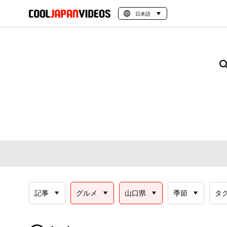
日本語
記事
グルメ
山口県
季節
タ