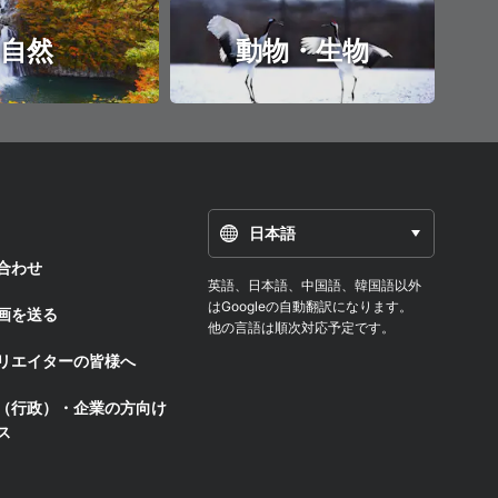
自然
動物・生物
日本語
合わせ
英語、日本語、中国語、韓国語以外
はGoogleの自動翻訳になります。
画を送る
他の言語は順次対応予定です。
リエイターの皆様へ
（行政）・企業の方向け
ス