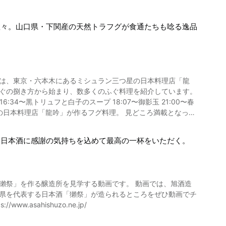
数々。山口県・下関産の天然トラフグが食通たちも唸る逸品
 16:34〜黒トリュフと白子のスープ 18:07〜御影玉 21:00〜春
谷」駅直結 / 東京メトロ有楽町線「有楽町」駅直結（徒歩4
た日本酒に感謝の気持ちを込めて最高の一杯をいただく。
線・京浜東北線「有楽町」駅（徒歩5分） 【料金】44000円〜
 【駐車場】無し 【電話番号】03-6630-0007 【公式ホー
口県を代表する日本酒「獺祭」が造られるところをぜひ動画でチ
/www.asahishuzo.ne.jp/