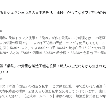
るミシュラン三つ星の日本料理店「龍吟」がもてなすフグ料理の
be
トラフグ使用！「龍吟」が作る最高のふぐ料理とは この動画は、東京・六本木にあるミシュラン三つ星の日本料理店「龍
天然トラフグを使用しており、ふぐの捌き方から始まり、数多くのふぐ料理を紹介しています。
を捌く 5:39〜ふぐしゃぶ 8:00〜白子 10:34〜焼き白子 15:20〜ひれ酒
温と冷 27:05〜四重奏 30:56〜希少極上 33:36〜色香包 三つ星の日本料理店「龍吟」が作るフグ料理。 見どころ満載となって
てみてくださいね。 ◆日本料理 龍吟 店舗概要紹介◆ 【住所】東京都千代田区有楽町1-1-2 ミッドタウン日比
【交通アクセス】東京メトロ千代田線・日比谷線 ・都営地下鉄三田線「日比
酒「獺祭」の貴重な製造工程を公開！職人のこだわりから生まれ
京メトロ丸ノ内線・日比谷線・銀座線「銀座」駅直結（徒歩5分）/ JR山手
グルメ
7:30～23:00(L.O.20:00) 【定休日】不定休 ※webで確認をしてください
龍吟 | Nihonryori RyuGin http://www.nihonryori-ryugin.com/ 【食べログ】龍吟
be
belog.com/tokyo/A1301/A130102/13001457/
造を見学！ この動画は山口県で造られた銘酒「獺祭」を作る醸造所を見学する動画です。 動画では、旭酒造
代表取締役の櫻井一宏さん自ら酒造見学を説明してくれています。 山
ェックしてみてください。 【公式ホームページ】獺祭の蔵元｜旭酒造株式会社 https:/