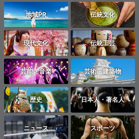
地域PR
伝統文化
現代文化
伝統工芸
芸能・音楽
芸術・建築物
歴史
日本人・著名人
ニュース
スポーツ