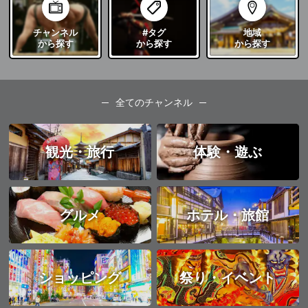
チャンネル
#タグ
地域
から探す
から探す
から探す
全てのチャンネル
観光・旅行
体験・遊ぶ
グルメ
ホテル・旅館
ショッピング
祭り・イベント