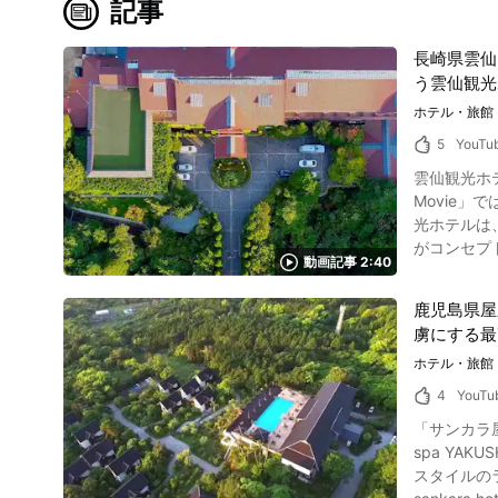
記事
長崎県雲仙
う雲仙観光
ホテル・旅館
5
YouTu
雲仙観光ホテルの紹
Movie
光ホテルは
がコンセプ
動画記事 2:40
動画で紹介されている雲仙観光ホテ
ィンバー様
鹿児島県屋
れたという
虜にする最
ディングでの利用もできます。 ホテル内にはなんと、
小糸地獄温
ホテル・旅館
れ、泉質は
4
YouTu
ち身、 切り傷、運動麻痺、痔症
「サンカラ屋久島
アツイン、
spa YA
紹介されている雲仙観光ホテルで楽
スタイルのラ
品グルメも楽し