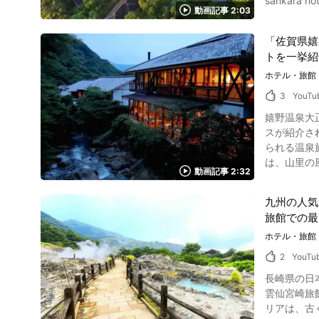
sankar
ス、ラウン
動画記事 2:03
す。 この記
がおすすめです。 動画で紹介されている雲仙観光ホテル周辺の人気スポットは？ 写真：長崎
島へ観光している気分を味わってみてください
ットがあります。 
「佐賀県嬉
テルである「
んだり、雲仙
トを一挙紹
ルなので早めに予約するのが必須
動画まとめ 画像引用 :YouTube screenshot 動画で紹介されている雲仙観光ホテルは、口コミで評価の良い人気のホテルです。 雲仙観光ホテルは
存在感のあ
ホテル・旅館
駅から距離がありま
画の0:1
人気のホテルを予約し
3
YouTu
像引用 :YouTube screenshot 本場仕込みのフ
シックホテル https://www.unze
嬉野温泉大
ニックハーブが
g1022852-d
スが紹介され
ルームやサ
られる温泉
げる客室が充実してい
は、山里の風情を堪能できる
り、思い思い
動画記事 2:32
も、最高の
スタ映えがす
楽しみください。 嬉野温泉大正屋椎葉山荘の露天風呂を満喫しよう！ 画像引用 :YouTube scre
屋久島 san
九州の人気
山荘の露天
トランが1番の
旅館での最
お風呂のほ
楽しめるa
は重曹泉（
ホテル・旅館
地の恵みを活かした素晴らしい料理
性消化器病、痔疾、冷え
県 改変 屋久島の高級ホテルである「サンカラ屋久島 sankara hotel & spa」の周辺にはさまざまな観光スポットがあります。 屋久島に訪れたら絶
2
YouTu
screenshot 日本旅館に訪れた際は、動画の0:41から紹介されているような日本料理も楽しみですよね。 嬉野温泉大正屋椎葉山荘で、温泉に入っ
対に外せないのが屋久杉ですね。 「縄文杉」「ウ
長崎県の日
たあとは、浴衣に着替えて絶
「ヤクスギ
雲仙宮崎旅館
じめとした
で大自然の
リアは、古
体専用の個室「食事処 琥
hotel & spa」をご利用し