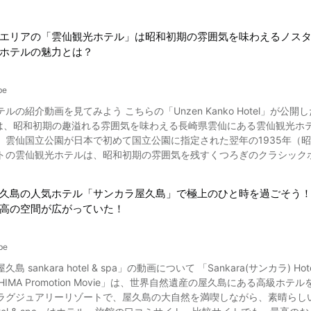
エリアの「雲仙観光ホテル」は昭和初期の雰囲気を味わえるノス
ホテルの魅力とは？
be
介動画を見てみよう こちらの「Unzen Kanko Hotel」が公開した「【公式】雲仙観光ホテル Unze
」では、昭和初期の趣溢れる雰囲気を味わえる長崎県雲仙にある雲仙観光ホテル
、雲仙国立公園が日本で初めて国立公園に指定された翌年の1935年（昭和
トの雲仙観光ホテルは、昭和初期の雰囲気を残すくつろぎのクラシック
ルの館内設備とは？ 画像引用 :YouTube screenshot 雲仙観光ホテルはスイス山小屋風のデザイン（ハーフテ
式）で、どこかノスタルジアを感じさせるイメージです。 館内施設は動
久島の人気ホテル「サンカラ屋久島」で極上のひと時を過ごそう
200坪のダイニングルームをはじめ、フロントや階段、客室も東洋美と
高の空間が広がっていた！
動画の1:34からご覧になれるクラシカルなビリヤード場（撞球室）も用意されています。
泉を源泉とする浴室には、ステンドグラスやアールデコ調のタイルが採
「酸性・含鉄・含硫黄-アルミニウム-硫酸塩泉」、効能は「慢性皮膚病
be
」となっています。 動画の1:06からご覧になれる客室は、特別室、オリエンタル、プレミアムツイン、スーペリ
 sankara hotel & spa」の動画について 「Sankara(サンカラ) Hot
スーペリアトリプル、デラックスツイン、デラックスダブルなどがご用意さ
KUSHIMA Promotion Movie」は、世界自然遺産の屋久島にある
しめるグルメとは？ 画像引用 :YouTube screenshot 上質なホテルに宿泊する旅行では、ご当地ならではの絶
グジュアリーリゾートで、屋久島の大自然を満喫しながら、素晴らしい時間を過ご
みですね。 雲仙観光ホテルのランチやディナーには、地産地消のフランス料理を堪能でき