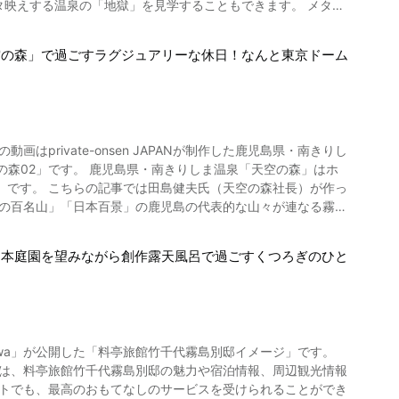
、メゾネットタイプ、バリアフリーのお部屋も用意されていま
あります。 旅の疲れを大浴場や露天風呂でゆっくり癒してく
「雲仙温泉街 雲仙宮崎旅
りますので、公式サイトや旅行サイトでご確認・予約のうえ、
Promotion Movie」は、日本のおもてなしの心を感じることができる素
空の森」で過ごすラグジュアリーな休日！なんと東京ドーム
肌の温泉」と呼ばれる雲仙温泉で、源泉掛け流しの露天風呂や大浴
くあります。 その中でも、動画で紹介されている大正屋椎葉山
屋久島の充実した
雲仙温泉の泉質は、硫化水素の単純
、嬉野温泉には人気の観光スポッ
金は季節、お部屋、プラン、ツアーにより異なりますので、旅行
、うちみ、くじき、慢性消化器病、痔疾、冷え性、病後回復
広川原キャンプ場」「肥前吉田焼窯元会館」「みゆき公園」「豊
は、これらの周辺観光も楽しめます。 嬉野温泉大正屋椎葉山
47-3488 【公式ホームページ】【公
肉や、魚介の食事をいただけるのが雲仙宮崎旅館の魅力。 九
private-onsen JAPANが制作した鹿児島県・南きりし
ルメをふんだんに使った会席料理は、まさに絶品。 ホテルには
-d1604431-Reviews-Sankara_Hotel_Spa_Yakushima-
きりしま温泉「天空の森」はホ
、バスセンターより送迎車5分 【駐車場】あり。無料駐車場100
）です。 こちらの記事では田島健夫氏（天空の森社長）が作っ
ぞろあるく、風情ある様子も紹介されています。 客室も和
本の百名山」「日本百景」の鹿児島の代表的な山々が連なる霧島
してみましょう。 チェックアウト時間は朝10時半なので、
ー】嬉野温泉
eshino_Onsen-Ureshino_Saga_Prefecture_Kyushu.html
人数でも安心の宴会場、パーティーや大人数の会議も可能な松
日本庭園を望みながら創作露天風呂で過ごすくつろぎのひと
13個分の広大な敷地内に温泉付きのヴィラが5棟という贅沢
画まとめ 雲仙宮崎旅館
ます。 動画でも紹介されているように、まさに「大宇宙の無人
茶を振る舞う様子が紹介されています。 また雲仙周辺
クセスながら、大自然の中に身を置くことができるのも魅力と
）」「雲仙ゴルフ場」「雲仙テニスコート」「白雲の池」「足湯
小地獄温泉館」「おもちゃ博物館」「ガラス工作体験」な
ています。 ほかのヴィラの気配さえ感じないプライベート空間
にある名所、雲仙温泉技の
kawa」が公開した「料亭旅館竹千代霧島別邸イメージ」です。
よ。 雲仙宮崎旅館の宿泊料金は、季節やプランによって異なり
きます。 日帰り専用ヴィラの「花散る里」は動画の0:49よ
イトでも、最高のおもてなしのサービスを受けられることができ
スあり（要予約） 【駐車場】無料駐車場あり。 【電話番号】