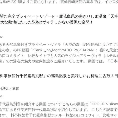
覧になれます。 雲仙宮崎旅館の庭園では、インスタ映えする温泉の「地獄」を見学することもできます。 メタケ
部屋から山里の自然をゆったり眺められるくつろぎの和室です。 離れ
島温泉 JRホテル屋久島」などの日帰り温泉が楽しめるスポットも多数
の湯で、癒しのひとときを過ごしたいと雲仙温泉街を訪れる観光客も多いものです。 こちらの動画では
ニティグッズも揃っています。 宿泊料金は、季節やプランによって異な
います。 是非お楽しみください。 雲仙宮崎旅館の魅力的な温泉を堪能しよう！ 画像引用 :YouTube screenshot 動
嬉野温泉大正屋椎葉山荘の紹介動画まとめ 写真：嬉野温泉の風景 佐賀県嬉野エリアには、インスタ映え
久島」が制作する、「【公式】sankara hotel & spa YAKUSHIMA 
望む完全プライベートリゾート・鹿児島県の南きりしま温泉「天
4からは、雲仙宮崎旅館の癒しの温泉の様子が紹介されています。 「美
かな名所や癒しの露天風呂、絶品の和食を味わえる日本旅館などが数多
す。 交通アクセスは屋久島空港から約40分で、無料送迎バスもあります。 動画で紹介されている、サンカラ
広大な敷地にたった5棟のヴィラしかない贅沢な空間！
堪能しましょう。 雲仙宮崎旅館のお風呂は、宿泊だけでなく日帰りプランも利用できます。 
本の風情を満喫でき、バリアフリーで大人にも子どもにも過ごしやすい、人気の旅館です。 また
周りの自然で極上の癒やしを体験しましょう。 宿泊予約による宿泊料
、効能は神経痛、筋肉痛、関節痛、五十肩、運動麻痺、関節のこわばり
ります。 「シーボルトの足湯」「シーボルトの湯」「立岩展望台」「
ださい。 ◆サンカラ屋久島 施設概要紹介◆ 【住所】〒891-4402 鹿児島県熊毛郡屋久島町麦生字萩野上
日本料理を味わおう！ 画像引用 :YouTube screenshot 動画の1:28からは、雲仙宮崎旅館
「瑞光寺」「轟の滝」「大茶樹」など・・。 嬉野温泉大正屋椎葉山荘で
be
アクセス】屋久島空港から約40分。無料送迎バスあり。 【駐車場】あり 【電話番号】0997-
料理が紹介されています。 地産地消をモットーに作られた、美味しいお
さい。 非日常的な空間でゆったりとしたひとときを過ごしたい方は、動画をもう一度チェックしたり、口コ
l &spa Yakushima ｜リゾートホテル 高級ホテル https://www.sankarahotel-spa.com/ 【トリップアドバイザ
る天然温泉付きプライベートヴィラ「天空の森」紹介動画について この動画は
育んだ長崎和牛や、熊本地鶏の天草大王、島原半島の海鮮、といったグ
ながら、嬉野温泉へのトラベルを計画してみてくださいね。 ◆嬉野温泉 大正屋 椎葉山荘 施設概要紹介◆ 【住所】嬉野
&スパ 屋久島 https://www.tripadvisor.jp/Hotel_Review-g1121600
のPR動画「“Tenku_no_Mori” YADO-PV／JAPAN ： 宿PV_天空の森02」です。 鹿児島県・南
雲仙宮崎旅館の館内施設の魅力をご紹介！ 画像引用 :YouTube screenshot 動画の0:43からは、雲仙
屋川内字椎葉乙1586 【交通アクセス】JR武雄温泉駅よりバスで30分
cho_Kumage_gun_Kagoshima_Prefecture_Kyushu.html
の口コミサイト、比較サイトでも人気のラグジュアリーヴィラ（ホテル
情ある日本庭園を見学できます。 1:59からは、浴衣で雲仙宮崎旅館をそ
嬉野温泉 旅館大正屋 椎葉山荘／大自然の中のたたずまい https://www.shiibasanso.com/
森」での滞在の魅力や館内施設をご紹介いたします。 動画では、「日
、景色の良い庭園側の特別室などから選べるので、お好みのお部屋を利用
】嬉野温泉観光協会うれしの温泉のほほーん情報局 https://spa-u.net/ 【トリップアドバイザ
全プライベートヴィラのお部屋や景色が紹介されています。 ヴィラからの景色は、自然に抱かれて過ごす贅沢な時間を伝えて
宮崎旅館の館内には、自慢の日本庭園の四季の風景を眺められる休憩処や、長崎名物のカステラや、湯
w.tripadvisor.jp/Attraction_Review-g1023551-d1425134-Reviews-Ur
しい日本の原風景を動画でお楽しみください。 鹿児島県南きりしま温泉・天空の森とは 画像引用 :YouTube screenshot
取りそろえた売店（お土産屋）、雑誌・漫画・小説の揃った読書室、大
料亭旅館竹千代霧島別邸」の霧島温泉と美味しいお料理に舌鼓！
温泉「天空の森」は、日本の九州地方南部、鹿児島県にあり、東京ドーム
サージのほぐし処、喫煙所がございます。 もちろんアメニティも揃っています。 雲仙宮崎旅館の紹介動
アリーな滞在施設となっており、最高のおもてなしを味わうことができ
しの心を大切にしています。 動画の0:25にも、女将や従業員が宿泊客に、抹
らの無人島）」です。 鹿児島空港から車で約15分という気軽な交通ア
ホテル・旅館
観光スポットも多数あります。 「仁田峠ロープウェイ（ロープウェー
散る里」「つばめの巣」は遮るものがない広いウッ
仙焼」「湯せんべい手焼き体験」「雲仙新湯温泉館」「雲仙よか湯」「
be
南きりしま温泉の源泉100％かけ流しの露天風呂とシャワーが用意され
崎旅館では周辺観光も楽しめます。 雲仙で思い思いの過ごし方をお楽しみ下さい。 雲仙天草国立公園
千代霧島別邸を紹介する動画について こちらの動画は「GROUP Nisi
介されている鹿児島県南きりしま温泉「天空の森」の日帰り専用ヴィラ「つばめの巣」は、天
泉や日本料理を楽しむ最高のひとときを過ごしてみるのがおすすめです
亭旅館竹千代霧島別邸を紹介しています。 こちらの記事では、料亭旅館竹千代霧島別邸の魅力や宿泊情報、周辺観光情報
天風呂や日本の原風景を見ながらの自然散策、食事などを楽しむことがで
ホームページをご確認ください。 ◆長崎県 雲仙宮崎旅館 施設概要紹介◆ 【住所】〒854-0621 長崎県雲仙市小
ます。 料亭旅館竹千代霧島別邸ホテル・旅館の口コミサイト、比較サ
の大浴場はありませんのでご注意ください。 続いて動画の1:23より、鹿児島県南きりしま温泉「天空の森」の宿泊用ヴィ
20番地 【交通アクセス】長崎駅、諫早駅より無料シャトルバスのサービ