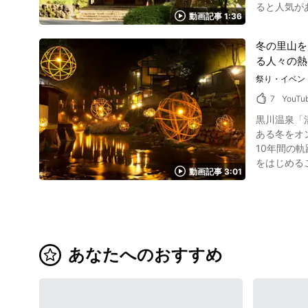
ると人気があります。 数寄屋造りの客室や霧島連山の湯が楽しめる創作露
ラ「茜さす
動画記事 1:36
旅館竹千代霧島別邸とは 写真：霧島温泉郷 料亭旅館竹千代霧島別邸
徴です。 
温泉は、源泉か
ことができます。 ピクニック・川遊び・ヘリコプターでの空中散歩などのアクティビティも楽
冬の里山を
湯泉番付に
るので安心です。 鹿児島県・南きりしま温泉「天空の森」でいただく地元産グルメ情報 画像引用 :YouT
る人々の熱
山の高千穂峰（たかちほのみ
れるように
れたお料理も魅
祭り・イベン
30種類の
画像引用 :YouTube screenshot 料亭旅
様子は2:16から紹介されます。 薩摩地鶏や鮎、大
7
YouTu
があります。 ネットの口コミでは「なんと言ってもお部屋のお風呂が素敵でした。 星が綺麗に見えました！」などお料理・
ですか。 鹿児島県・南きりしま温泉「天空の森」まとめ 動画で紹介されているように、南きりしま温泉「天空の森」では普段の肩書やストレス
黒川温泉「湯
好評です。 客室付き
から解放さ
ある冬をオ
自然あふれる
わうという
10年間の軌跡をたどる動画です。 冬の風物詩、
カントリー
ステなどの体験も可能です。 霧島周辺には「霧島神宮」
をはじめるこ
る「高千穂牧場
「丸尾滝」
動画記事 3:01
川温泉郷の静寂な
動画でご覧
すよ。 「
つて筍を採
と言えます。 宿泊プランや宿泊料金は季節やお部屋によって異なりますので、旅行サイトや公式ホームページをご確認の上、
してみてください。 世界中のVIPからも人気の南きりしま温泉「天空の森」の宿泊料
ありません。放置竹林が
ほかに、霧
おります。
間伐、再生
てみてはいかがですか。 【公式ホームページ】料亭旅館竹千代霧島別邸 https:
さい。 【公式ホームページ】TENKU｜天空の森｜究極のリゾート｜南きりしま温泉【公式】 https://tenku-jp.com/ ◆鹿児島県・南きりしま温泉
の変化を、
邸 https://
「天空の森
になりました。 歴史ある観光地において、新しいことをはじめることは容易ではありません。そして、続け
あなたへのおすすめ
Kirishima_
車場】あり 【電話番号】0995-76-0777 【トリッ
温泉では代
Reviews-Te
考え、共にやる」
の鞠灯篭と
います。仄