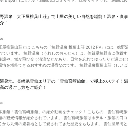
a hotel & spa」はホテル・旅館の口コミサイト、比較サイトでも、
ジが完備されているので、お好みの場所でゆったりと過ごしましょう。
事と動画では、日本の高級ホテルである「サンカラ屋久島 sankara hot
県・雲仙仁田峠 雲仙エリアにはたくさんの観光スポ
。 「サンカラ屋久島 sankara hotel & spa」について 画像引用 :YouTube screenshot 日本の高級ホ
雲仙仁田峠や雲仙地獄は是非足を運んでおきたい観光地です。 ほかにも、雲仙ゴルフ場や雲仙テニスコートでスポーツを楽し
野温泉 大正屋椎葉山荘」で山里の美しい自然を堪能！温泉・食事
サンカラ屋久島 sankara hotel & spa」は、美味しい食事や
ビードロ美術館で芸術品を鑑賞するひとときを過ごしたりと、雲仙エリアならではの
介！
のホテルです。 サンカラ屋久島は九州の鹿児島県熊毛郡屋久島にあり、大自然を満喫できる場所にあります。
る巨樹と寄り添うように広がる苔の絨毯や、奇麗な海、青い空はとても
すが、送迎バスが出ているので交通アクセスも問題ありません。 また、ツアーを利用して訪れるのもおすすめの方法で
2より紹介しています。 プールサイドでウエルカムドリンクをいただけるの
て、心安らぐ極上のひとときを堪能してみてくださいね。 【公式ホームページ】雲仙観光ホテル | 長崎県雲仙市にあるクラ
be
ランス料理や、一人ひとりに客室係が付くバトラーサービス、動画の0:43よりご覧になれるオーガ
nkankohotel.com/ 【トリップアドバイザー】雲仙観光ホテル https://www.tripadvisor.jp/Hotel_Review-
正屋椎葉山荘とは こちらの「嬉野温泉 椎葉山荘 2012 PV」には、
特徴のスパ「sankara sana」などの評判がよく、ネットの口コミでも話題になっています。
325867-Reviews-Unzen_Kanko_Hotel-Unzen_Nagasaki_Prefecture_
ています。 嬉野温泉（うれしのおんせん）は、佐賀県嬉野市に位置する、山合いの穴場
ンカラジュニアスイート、サンカラヴィラスイート、サンドラヴィラ、
施設や、蛍が飛び交う清流などがあり、日常を忘れてゆったりと過ごせ
ます。 和室は無く全て洋室のお部屋となっています。 広々としたプールや読書ができるライブラリーラウンジなどもあ
おすすめの湯宿なのです。 嬉野温泉椎葉山荘（しいばさんそう）は、ホテル・旅館の口コミサイト、比較サイトで
の過ごし方や体験ができますよ。 「サンカラ屋久島 sankara hotel
おもてなしを受けられると、人気の旅館です。 こちらの動画では「嬉野
る名所もたくさんある屋久島を旅行するときには、ぜひ利用したいプライベートリゾートホ
enshot 動画の0:10から紹介されている大正屋椎葉
kara hotel & spa」のグルメ情報 日本の高級ホテルである「サンカラ屋久
避暑地、長崎県雲仙エリアの「雲仙宮崎旅館」で極上のステイ！
風呂や大浴場は、体と心をじっくりと癒やしてくれる嬉しい効果をもち
魅力。 地産地消にこだわり屋久島でしか食べられないフレンチ料理を提供しています。 サンカラ屋久
高の過ごし方をご紹介！
か、部屋風呂もあります。 立ち寄り湯もOKで、アメニティも豊富なので、宿
yana（アヤナ）と、本格フレンチフルコースを楽しめるokas（オーカ
ナトリウム炭酸水素塩）の塩化物温泉で、効能は神経痛、筋肉痛、関節
を堪能できますよ。 日本の高級ホテル「サンカラ屋久島 sankara hotel & spa」の周辺観光スポット ©鹿児島
性、病後回復期、披露回復、健康増進などです。 嬉野温泉大正屋椎葉山荘の館内施設の楽しみ方 画像引用 :YouTube
be
ィルソン株」「大王杉」「苔むす森」「もののけ姫の森」「太鼓岩」「七本杉」「宮之浦岳 」
本旅館「雲仙宮崎旅館」の紹介動画をチェック！ こちらの「雲仙宮崎
品ディナーを堪能しましょう。 大正屋椎葉山荘は、ミシュランガイド2019にも選ばれた名店です。 佐賀産和牛をは
ランド」「くぐり杉」「大川の滝」「白谷雲水峡」「益救神社（やくじ
の観光情報が紹介されています。 雲仙宮崎旅館はホテル・旅館の口コミサイト
、グルメバイキングや懐石料理を楽しめます。 大正屋では、湯豆腐本
絶景をお楽しみください。 これらの大自然を満喫できるトレッキングなどの
くから九州の避暑地として愛されてきた歴史をもちます。 雲仙温泉街
珀（こはく）」なども利用できます。 動画の2:01からは、旅館の美しい風景が紹介されています。 大正屋椎葉山荘の
てみてはいかがですか。 屋久島には「平内海中温泉」「縄文の宿 まんてん」「湯泊温泉」「尾之間温泉」「ゆのこの