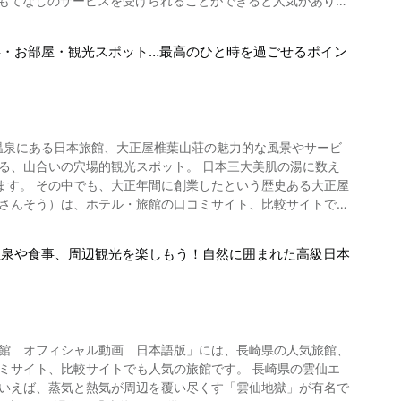
最高のおもてなしのサービスを受けられることができると人気がありま
 また、お土産には名物のゴルゴンゾーラベイクドチーズケーキ
el & spa」の魅力を紹介しています。 動画をご覧になって屋久
・お部屋・観光スポット…最高のひと時を過ごせるポイン
温泉、スパ、マッサージなどが魅力の宿泊施設です。 とても人気のホテ
観光をしてみましょう。 雲仙観光ホテルの紹介
美しく訪れる方みんなを魅了しています。 ホテル内の様子は動
す。
で、到着してすぐリゾート気分を味わうことができます。 画
嬉野温泉にある日本旅館、大正屋椎葉山荘の魅力的な風景やサービ
 お部屋は最高級のサンカラスイート
Kyushu.html
的観光スポット。 日本三大美肌の湯に数え
海が見えるウッドデッキを設置した部屋など、ゆったりくつろ
ます。 その中でも、大正年間に創業したという歴史ある大正屋
 & spa」ではこだわりのアメニティグッズも揃っています。 イン
温泉 椎葉山荘の魅力をたっぷり紹介しています。 是非、お
テルです。 日本の高級ホテル「サンカラ
島 sankara hotel & spa」は、美味しい料理を食べられるレス
温泉や食事、周辺観光を楽しもう！自然に囲まれた高級日本
ます。 掛け流し源泉の四季の湯、しいばの湯、山の湯といった
島にはカジュアルフレンチを
泊だけでなく日帰りプランも立てられますよ。 嬉野温泉
ス）という2つのレストランがあります。 それぞれで屋久島の大
痛、五十肩、運動麻痺、関節のこわばり、うちみ、くじき、慢
旅館 オフィシャル動画 日本語版」には、長崎県の人気旅館、
んじゃ）」「屋久島環境文化村センター」「屋久島灯台」など
、比較サイトでも人気の旅館です。 長崎県の雲仙エ
舗や、お食事処「レストラン山法師」「レストランしいば」、団
アクティビティを楽しむ拠点に「サンカラ屋久島 sankara
といえば、蒸気と熱気が周辺を覆い尽くす「雲仙地獄」が有名で