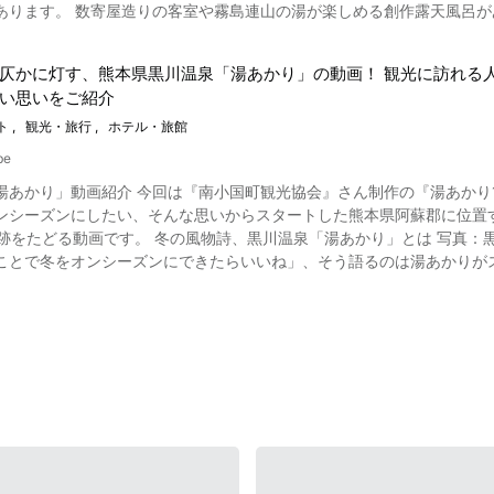
天風呂があるすてきな旅館を、まずは動画でお楽しみください。 料亭
丘」が紹介されています。 施設内の建築資材（木材）はすべて敷地内
0957-73-3331 【公式ホームページ】長崎県 雲仙温泉・雲仙宮崎旅館 http://www.miy
は、霧島連山のふもとに湧き出る霧島神宮温泉郷にある料亭旅館です。 霧島
ウッドデッキでは浴衣を脱いで裸で過ごすこともできる非日常空間で、夜
け流しの足湯や飲泉場、日帰り温泉、そして多くのホテルや旅館がある人気の温泉郷です。 171
しめます。 アメニティグッズもしっかり揃ってい
仄かに灯す、熊本県黒川温泉「湯あかり」の動画！ 観光に訪れる
も名をつらねる料亭旅館竹千代霧島別邸は、歴史のある温泉宿。 温泉発
ube screenshot 動画の0:26よりご覧にな
い思いをご紹介
ね）の麓にある霧島神宮です。 また料亭旅館竹千代霧島別邸は、鹿児島市内の老舗料亭竹千代の名を受け継ぐ洗練さ
、鹿児島県南きりしま温泉「天空の森」では、自家菜園の無農薬栽培で
力です。 霧島の旬材を活かした味の技「食彩美膳」のお料理は、動画の1:01から紹介され
ト
観光・旅行
ホテル・旅館
野菜を育て、夕食に並ぶ日本料理の旬の食材のほとんどが自らの牧場や農
館竹千代霧島別邸の客室は、ゆったりした和室空間。離れもあり、1階の客室は美しい日本庭園と露天風呂
隅牛などを楽しむことができます。 身も心もリフレッシュできる滞在を体験してみてはいかが
be
おもてなしとともに
あかり」動画紹介 今回は『南小国町観光協会』さん制作の『湯あかり10周年記
の露天風呂の様子は、動画の0:45から紹介されています。 料亭旅館竹千代霧島別邸の周辺観光地 写真：鹿児島県・高千穂峰
れて日本らしい景色が楽しめる滞在が魅力です。 ヴィラからの絶景は
ンシーズンにしたい、そんな思いからスタートした熊本県阿蘇郡に位置する
霧島には、霧島連山最高峰の「韓国岳（からくにだけ）」や「高千穂峰」があり登
過ごし方をしてみるのもいいでしょうね。 敷地内の石坂川の渓流に足
黒川温泉「湯あかり」とは 写真：黒川温泉の湯宿 「オフシーズンである冬に、なにか新しいこと
俱楽部」でのゴルフプレー、瑠璃色が美しい「不動池（ふどういけ）」
「霧島温泉郷」「城山展望台」「鹿児島県霧島アートの森」「霧島高原まほろばの里」
とで冬をオンシーズンにできたらいいね」、そう語るのは湯あかりがスタートし
」などが周辺にあります。 郷土品の黒酢や黒豚、焼酎などのお土産もたのしめるでしょう。 
「旅行人山荘」「高千穂峰」「霧島温泉市場」などの名所や観光スポッ
風景をご覧いただけます。 【動画】0:20～ 雪が舞い、美しい川のせせらぎの音 日本各地から聞こえて
になれるように、霧島温泉やお料理を堪能しながら、ゆったりとしたく
日本で自然を味わう非日常リゾートを楽しみたい」と考えている方は、
るために栽培されていた孟宗竹の竹林が放置され、周囲の植生に孟宗竹
予約してください。
金・価格は 一番お安いプランで一泊一人15万円からとなって
増え竹害に苦慮する日々が続いていました。 そんな状況下にあった黒川温泉は、美しい里山の環境維持を目指し、竹林の
島神宮での婚礼と祝会席を組み合わせる「ご婚礼プラン」も用意されて
 予約もびっしり埋まっていますが、この動画を見て、「天空の森」に
に取り組みました。新しい観光スポットとなった「湯あかり」は、こう
//nisikawa-takechiyo.jp/ 【トリップアドバイザー】竹千代 霧島別
黒川温泉の人たちは観光資源に変換させてみせたのです。2022年に1
www.tripadvisor.jp/Hotel_Review-g1022935-d1600391-Reviews-Takec
」概要紹介◆ 【住所】〒899-6507 鹿児島県霧島市牧園町宿窪田市来
ることはさらに困難を伴います。黒川
Kagoshima_Prefecture_Kyushu.html
プアドバイザー】天空の森 https://www.tripadvisor.jp/Hotel_Review-g1022935-d2391004-
替わりした若いパワーが、先人の言葉である「黒川温泉一旅館」イズム
nku_no_Mori-Kirishima_Kagoshima_Prefecture_Kyushu.html
の精神で「湯あかり」を生み、育て、成長させながら続けてきたのです。 写真：黒川温泉の「湯あかり」 湯あ
、筒状で高さ2ｍほどの筒灯篭（竹灯籠）があります。川沿いや神社な
かな灯りのイルミネーションが冬の冷たい空気に溶け込み、インスタ映えす