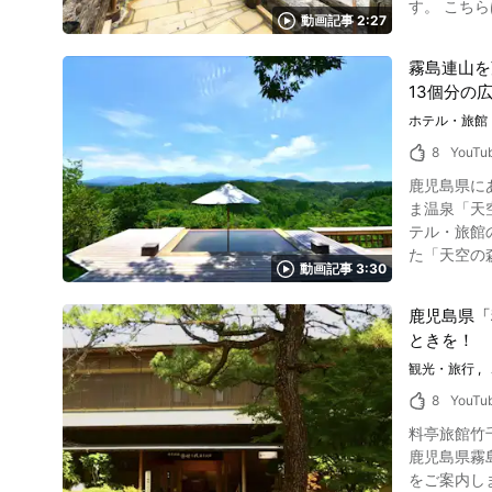
す。 こちらは動画の0:55よりご
客室は、お
湯」「屋久
動画記事 2:27
イ酸を含む白濁
す。 アメ
ださい。 日本の高級ホテル「サンカラ屋久島 sankara hotel & spa」の記事のまとめ 画像引用 :YouTube screenshot 「Sankara(サンカラ) Hotel
館」の魅力をたっぷり紹介して
ステキなひとときをお楽しみください。 
& Spa 屋
霧島連山を
画の1:0
する自然豊
晴らしいホテルで
13個分の
場、家族風呂を
荘は、美しい日
館内施設や
酸性温泉で
ホテル・旅館
トも多数あ
サイトや公式ホームページをご確認く
期、疲労回復、健康増進などです。 雲仙宮崎旅館の絶品
玉姫神社」
8
YouTu
553 【交通
の絶品和食
荘で思い思いの過ごし方をお楽しみ下
式】サンカラ屋久島 sankara hote
鹿児島県にあ
州の自然が
ミを参考にしたりし
ー】サンカラホテル
ま温泉「天空の森」
宴会場もあり、仲間との旅行にも最適です。 
市嬉野町岩
Yakushima_
テル・旅館
宮崎旅館の風
台 【電話番号】0954-42-3600 【公式ホームページ】
た「天空の
室や和洋室
【公式ホームページ
動画記事 3:30
連山の絶景を望む完
余裕を持って過ごすことができます。 雲仙
https://ww
くれます。 まずは素晴ら
せんべいを
鹿児島県「
南きりしま
風苑、足つぼマッ
ときを！
でラグジュ
ではおもてな
島（おおぞ
観光・旅行
には人気の
いえるでしょう。 敷地内の宿泊と日帰り用ヴィラ5棟「天空」「茜さす丘」「霖雨の森」「花
広場」「雲
8
YouTu
ドデッキに
ど・・。 雲仙宮
料亭旅館竹
での滞在が約束されています。 動画の0:35から紹
秘湯で、温
鹿児島県霧島市にある料
然温泉の露
ますので、旅行サイトや公式
をご案内し
りご覧になれます。共有
浜町雲仙3