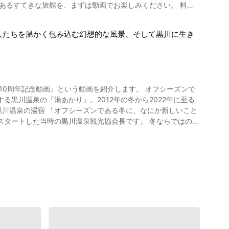
の森の木を使って造られ、贅沢な余白と大きな窓のある空間が特
azaki-ryokan.co.jp/
は動画の1:49からご覧になることができる満天の星空も楽しむ
4年（正徳4年）の温泉発見以来、
人たちを温かく包み込む幻想的な風景、そして黒川に生き
見当初は、薩摩硫黄泉と言われていました。 湯源は、霧島連
食材を調達しています。 日本の山里でよくみられる段々畑は約
ます。 料亭旅館竹千代霧島別邸の客室
場から収穫されたものが使われます。 レストランでの食事の
念動画』という動画を紹介します。 オフシーズンで
インスタ映えしますが、スマホの電源は落として贅沢な時間を味
黒川温泉の「湯あかり」。2012年の冬から2022年に至る
山や森林テラピーも人気です。 ほかに、「高千穂
をつけながらのパーティやコンサート、専用カートでの周遊、エ
、屋外美術館「霧島アートの森」、乗馬や乳しぼり体験ができ
た当時の黒川温泉観光協会長です。 冬ならではの黒
料亭旅館竹千代霧島別邸紹介まとめ
トもたくさんありますので、周辺観光を満喫することもできま
くる竹害（ちくがい：か
つろぎの時間が過ごせることも料亭旅館竹千代霧島別邸の魅力
この動画を見て南きりしま温泉「天空の森」のすばらしさを体感
が無秩序に侵入する現象）問題。こちら黒川温泉郷も例外では
います。 是非料亭旅館竹千代霧島別邸へのご旅行の予定を立て
訪れたくなった方は旅行サイトや公式ホームページをご確認くだ
した竹害対策活動の一環でもあります。竹害と呼ばれる自然界
0周年を迎えた「湯あかり」、今では南小国町全体に広がるまで
hiyo_Kirishima_Bettei-
迫3389 【交通アクセス】鹿児島空港から車で約15分 【駐
をしっかり受け継ぎ、いまに活かしながら「全体のことは共に
かりは、球体状
ど、町や自然の景観に溶け込むように配置しライトアップして
るシーンとして近年人気を博すようになりました。 「黒川