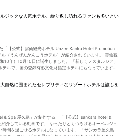
タルジックな人気ホテル。繰り返し訪れるファンも多いとい
n Kanko Hotel Promotion
（うんぜんかんこうホテル）が紹介されています。 雲仙観
10年）10月10日に誕生しました。 「新しくノスタルジア」
ホテルで、国の登録有形文化財指定ホテルにもなっています。
画の1:42からご覧になれる、かつてダンスパーティーも開催さ
！大自然に囲まれたセレブリティなリゾートホテルは誰もを
西洋美が融合したおしゃれな空間になっています。 宴会、ウェ
用されています。 温泉には硫黄泉浴室、家族風呂がご用意さ
、慢性婦人病、慢性消化器疾患、糖尿病、神経痛、関節痛、打
el & Spa 屋久島」が制作する、「【公式】sankara hotel &
れており、優雅なひと時を過ごすことができます。 動画で
高級ホテルを紹介している動画です。 ゆったりとくつろげるオーベルジュ
せるホテルになっています。 「サンカラ屋久島
ます。 ホテル内にはバー、カフェテラ