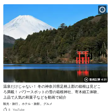
動画記事 4:31
温泉だけじゃない！ 冬の神奈川県足柄上郡の箱根は見どこ
ろ満載！ パワースポットの雪の箱根神社、寄木細工体験、
上品で人気の和菓子などを動画で紹介
観光・旅行
ホテル・旅館
グルメ
8
YouTube