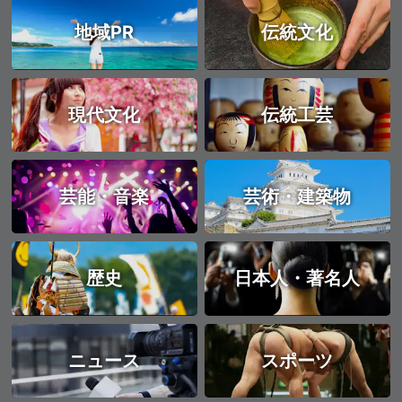
地域PR
伝統文化
現代文化
伝統工芸
芸能・音楽
芸術・建築物
歴史
日本人・著名人
ニュース
スポーツ