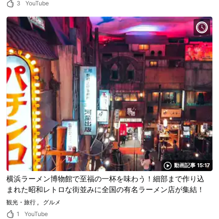
3
YouTube
動画記事 15:17
横浜ラーメン博物館で至福の一杯を味わう！細部まで作り込
まれた昭和レトロな街並みに全国の有名ラーメン店が集結！
観光・旅行
グルメ
1
YouTube