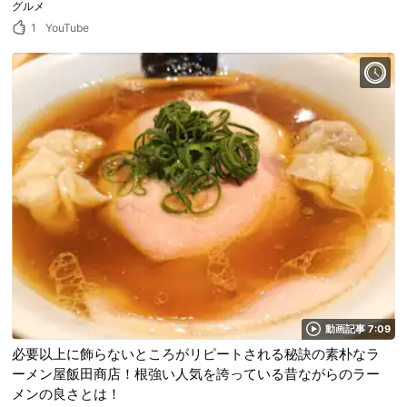
グルメ
1
YouTube
動画記事 7:09
必要以上に飾らないところがリピートされる秘訣の素朴なラ
ーメン屋飯田商店！根強い人気を誇っている昔ながらのラー
メンの良さとは！