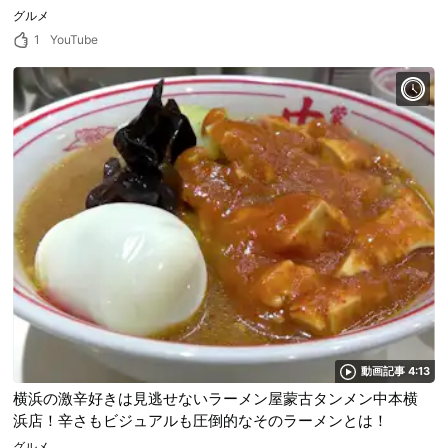
グルメ
1
YouTube
動画記事 4:13
横浜の激辛好きは見逃せないラーメン屋蒙古タンメン中本横
浜店！辛さもビジュアルも圧倒的なそのラーメンとは！
グルメ