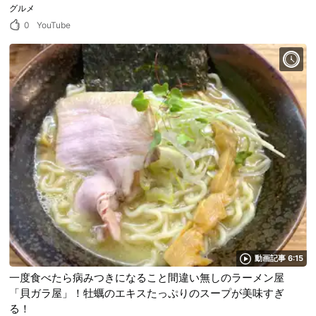
グルメ
0
YouTube
動画記事 6:15
一度食べたら病みつきになること間違い無しのラーメン屋
「貝ガラ屋」！牡蠣のエキスたっぷりのスープが美味すぎ
る！