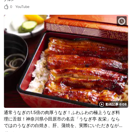
0
YouTube
動画記事 6:08
通常うなぎの1.5倍の肉厚うなぎ！ふわふわの極上うなぎ料
理に舌鼓！神奈川県小田原市の名店「うなぎ亭 友栄」なら
ではのうなぎの白焼き、肝、蒲焼を、実際にいただきながら
ご紹介