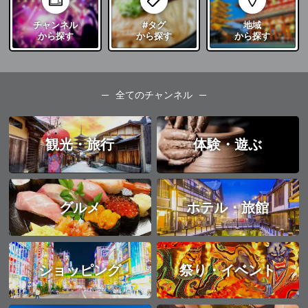
チャンネル
#タグ
地域
から探す
から探す
から探す
全てのチャンネル
観光・旅行
体験・遊ぶ
グルメ
ホテル・旅館
ショッピング
祭り・イベント