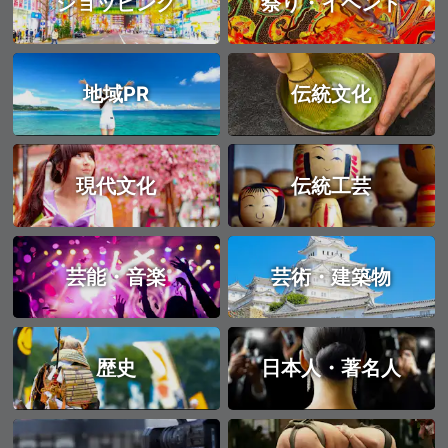
ショッピング
祭り・イベント
地域PR
伝統文化
現代文化
伝統工芸
芸能・音楽
芸術・建築物
歴史
日本人・著名人