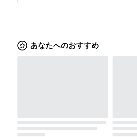
を伝統文化として職人が受け継いでいます。 飯島町で
作られたわら細工は全国に有名で、大相撲の土俵俵づく
りや有名神社のしめ縄づくりを担っています。 また、
飯島町は近年では暮らしやすい町として注目され、移住
者も増えています。 ◇◇長野県飯島町の観光地の紹介
【傘山（からかさやま）】 標高1542メートルの山で、
あなたへのおすすめ
2013年に2つのコースが整備されました。 展望台や山頂
からは南アルプスの絶景が広がります。 【飯島町のキ
ャンプ場】 飯島町に3か所のキャンプ場がありますの
で、目的にあったキャンプ場でお楽しみください。 ・
千人塚公園キャンプ場 飯島町内七久保地区にある自然
公園で、キャンプやSUP、フィッシングやトレッキング
など、豊かな自然を満喫するアクティビティが満載で
す。 ・いなかの風キャンプ場 農業体験やカブトムシ探
しなど、大自然を体感できます。 ・与田切公園キャン
プ場 テニスコートやプール等のスポーツ施設もありま
す。 園内に湧く自然水「越百の水」は信州の名水・秘
水15選に選定されました。 【道の駅 花の里いいじま】