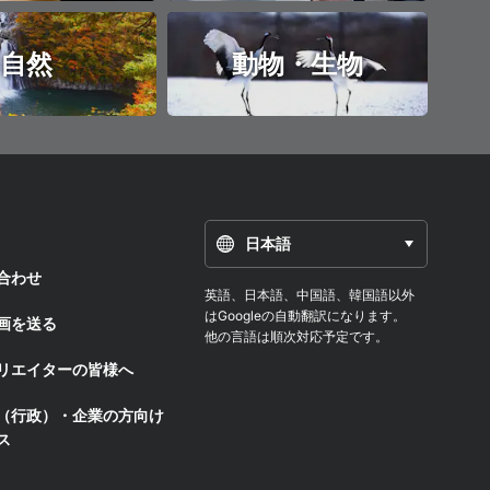
自然
動物・生物
日本語
合わせ
英語、日本語、中国語、韓国語以外
はGoogleの自動翻訳になります。
画を送る
他の言語は順次対応予定です。
リエイターの皆様へ
（行政）・企業の方向け
ス