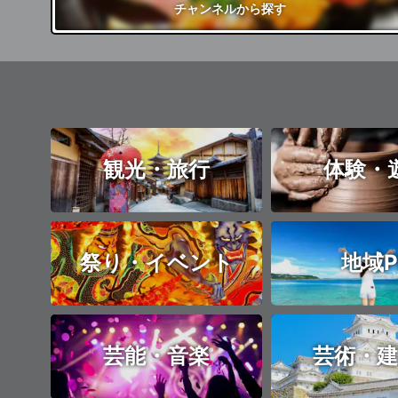
チャンネル
から探す
観光・旅行
体験・
祭り・イベント
地域P
芸能・音楽
芸術・建