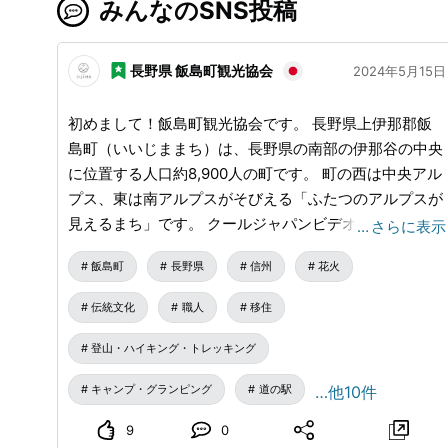
みんなのSNS投稿
長野県 飯島町観光協会
2024年5月15日
初めまして！飯島町観光協会です。 長野県上伊那郡飯
島町（いいじままち）は、長野県の南部の伊那谷の中央
に位置する人口約8,900人の町です。 町の西は中央アル
プス、東は南アルプスがそびえる「ふたつのアルプスが
見えるまち」です。 クールジャパンビデオでは長野県
…
さらに表示
飯島町のおすすめ情報や最新情報を発信していきますの
飯島町
長野県
信州
花火
でよろしくお願いいたします！ ◇◇長野県飯島町と
は？ 飯島町には全国的に有名な花火屋が2つあります。
伝統文化
職人
移住
春には「千人塚水中花火大会」、夏には「イベントでの
花火」、秋の9月～10月には毎週「奉納煙火」、元日に
登山・ハイキング・トレッキング
は「大晦日新春花火大会」と、年間を通して幾つもの花
キャンプ・グランピング
道の駅
…他10件
火が打ちあがる、飯島町の町民にとって「花火」は身近
な存在です。 また、古くから「わら細工（藁細工）」
9
0