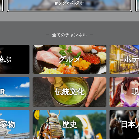
#タグ
から探す
全てのチャンネル
遊ぶ
グルメ
ホテ
R
伝統文化
現
築物
歴史
日本