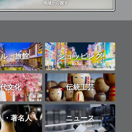
地域
から探す
ル・旅館
ショッピング
代文化
伝統工芸
人・著名人
ニュース