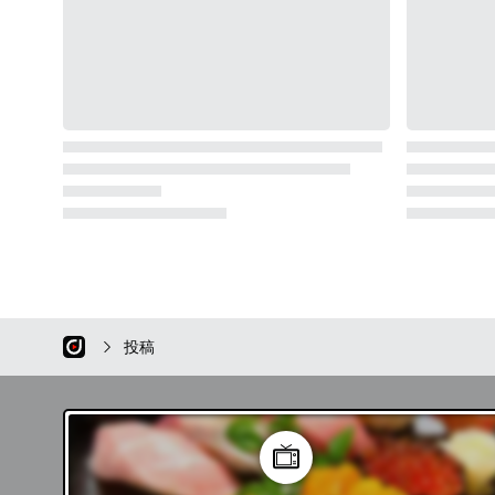
開始とともに申し込みが殺到し定員となってしまう大人
気のイベントです。 ◇◇長野県飯島町のおすすめ情報
を紹介します 長野県飯島町は、その自然の美しさ、豊
かな歴史、そして心温まる地元のイベントが魅力的な地
域です。 是非、飯島町で癒しのお時間をお過ごしくだ
さい。 こちらのアカウントでは飯島町の観光情報を発
信していきますのでフォローをお願いします。
投稿