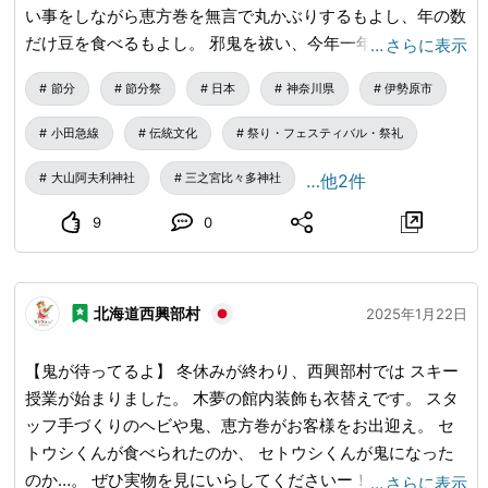
い事をしながら恵方巻を無言で丸かぶりするもよし、年の数
だけ豆を食べるもよし。 邪鬼を祓い、今年一年健康で幸せ
…
さらに表示
に暮らせるよう祈願して福を招きに✨節分祭へ是非どうぞ！
節分
節分祭
日本
神奈川県
伊勢原市
小田急線
伝統文化
祭り・フェスティバル・祭礼
大山阿夫利神社
三之宮比々多神社
…他2件
9
0
北海道西興部村
2025年1月22日
【鬼が待ってるよ】 冬休みが終わり、西興部村では スキー
授業が始まりました。 木夢の館内装飾も衣替えです。 スタ
ッフ手づくりのヘビや鬼、恵方巻がお客様をお出迎え。 セ
トウシくんが食べられたのか、 セトウシくんが鬼になった
のか…。 ぜひ実物を見にいらしてくださいー！ ＊＊＊＊＊
…
さらに表示