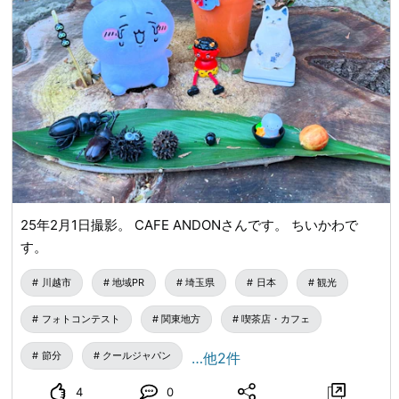
25年2月1日撮影。 CAFE ANDONさんです。 ちいかわで
す。
川越市
地域PR
埼玉県
日本
観光
フォトコンテスト
関東地方
喫茶店・カフェ
節分
クールジャパン
…他2件
4
0