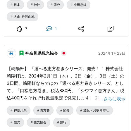
きが行われます。 行事司と呼ばれるを着た豆撒き役が特設
日本
神社
節分
小田急線
舞台に並び、掛け声とともに一斉に福豆を撒きます。子袋に
収められた豆とくじが入っていて、地元の子どもたちは大は
大山_丹沢山地
しゃぎで拾っています。 比々多神社では鬼やらい神事が見
7
1
どころ。伝統行事となっています。 ところで家の中で豆を
撒くと、年末の大掃除のときに撒いた豆が一粒出てきたりし
ませんか？ 詳しくは伊勢原市観光協会のHPをご覧くださ
神奈川県観光協会
い。
2024年1月23日
【崎陽軒】 『選べる恵方巻きシリーズ』発売！！ 株式会社
崎陽軒は、2024年2月1日（木）、2日（金）、3日（土）の
3日間、崎陽軒ならではの『選べる恵方巻きシリーズ』とし
て、「口福恵方巻き」税込880円、「シウマイ恵方まん」税
込400円をそれぞれ数量限定で発売します。 2024年の恵方
…
さらに表示
は東北東です。あなたは正統派？それとも変わり種？崎陽軒
神奈川県
恵方巻
節分
通販・お取り寄せ
の選べる恵方巻きで、願いごとをしてみてはいかがでしょう
か。 「口福恵方巻き」税込880円 ※常温販売 ＜内容（具
観光
観光協会
旅行
材）＞ ①鯛そぼろ②帆立入り酢飯③菜の花④カニ風味蒲