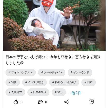
日本の行事といえば節分！ 今年も豆巻きに恵方巻きを頬張
りました😄
フォトコンテスト
クールジャパン
インバウンド
写真
インスタ映え
和の心・わびさび
日本
九州地方
日本の生活
節分
…他2件
3
0