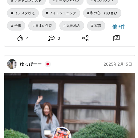
フォトコンテスト
クールジャパン
インバウンド
インスタ映え
フォトジェニック
和の心・わびさび
子供
日本の生活
九州地方
写真
…他3件
4
0
ゆっぴーー
2025年2月15日