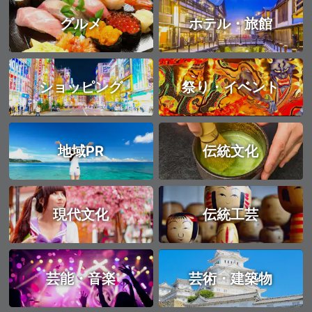
グルメ
ホテル・旅館
ショッピング
祭り・イベント
地域PR
伝統文化
現代文化
伝統工芸
芸能・音楽
芸術・建築物