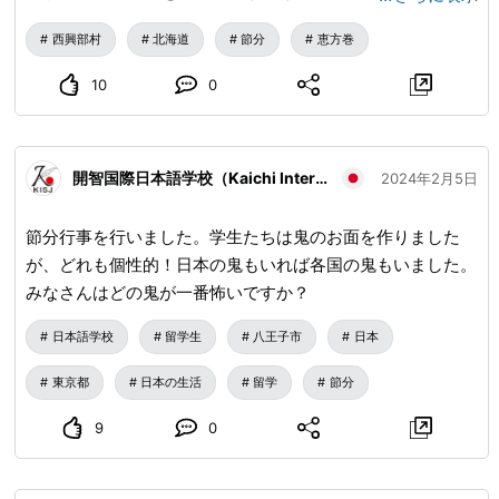
【現在ウッディウィンタースクールの参加者募集中】 森の
西興部村
北海道
節分
恵方巻
美術館 木夢(こむ) は屋内木の遊園地です。 大型木製遊具や
手づくり木のおもちゃで思いきり遊びませんか。 開館時間
10
0
（冬期）：10:00～16:30 休館日：火曜日 ※祝日の際は翌日
入館料：高校生以上 500円 / 小学4年生から中学生 300円 /
3才児から小学3年生 100円 / 3才児未満 無料 お問合せ：
開智国際日本語学校（Kaichi International School of Japanese）
2024年2月5日
0158-87-2600 #西興部村 #北海道 #木夢 #鬼 #節分 #恵方巻
#セトウシくん #ヘビ #館内装飾
節分行事を行いました。学生たちは鬼のお面を作りました
が、どれも個性的！日本の鬼もいれば各国の鬼もいました。
みなさんはどの鬼が一番怖いですか？
日本語学校
留学生
八王子市
日本
東京都
日本の生活
留学
節分
9
0