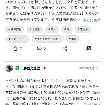
の ディスプレイが新しくなりました。 ２月と言えば、そ
う。節分です！ 鬼の手が壁からとび出して 遊びに来た子ら
を捕まえんばかりの迫力！！ 木の遊園地入口には 大きな恵
方巻が上から垂れています。 今年は南南東やや南を向いて
…
さらに表示
食べるといいそうですよ。 柱に散らばる鬼バージョンのセ
西興部村
北海道
節分
冬
恵方巻
トウシくんお面もかわいいですね。 - SASAKIクラフト展 開
催中！ - 【森の美術館「木夢」】 冬季開館時間： 10:00〜
芸術・アート
森の美術館「木夢」
木育
16:30 最終入館は16:10まで受付 入館料： 高校生以上 500円
小学4年生から中学生 300円 3才児から小学3年生 100円 3
7
0
才児未満 無料 #森の美術館 #館内ディスプレイ #２月３日 #
鬼
十勝観光連盟
2026年1月18日
イベントのお知らせ📣 1/24（土）に「本別豆まかナイ
ト」”が開催されます😊 本別町の特産品である「豆」をテー
マに節分の時期にあわせて開催しているイベントです。節分
は、立春の前日におこなわれ、豆をまいて邪気払いをする行
事。季節の変わり目には邪気が入り込みやすく、その邪気や
…
さらに表示