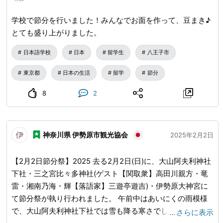
言葉遊びに見えますが、日本には言葉には言霊が宿ると信じ
られてきました それ故にこの習慣は日本文化に根付きまし
学校で節分を行いました！みんなでお面を作って、豆まき♪
た
とても盛り上がりました。
日本語学校
日本
留学生
八王子市
東京都
日本の生活
留学
節分
8
2
神奈川県 伊勢原市観光協会
2025年2月2日
【2月2日節分祭】2025 去る2月2日(日)に、大山阿夫利神社
下社・三之宮比々多神社(ゲスト【関取衆】高田川親方・竜
雷・湘南乃海・輝【落語家】三遊亭遊吉)・伊勢原大神宮に
て節分祭が執り行われました。 午前中はあいにくの雨模様
で、大山阿夫利神社下社では雪も降る寒さでしたが、多くの
…
さらに表示