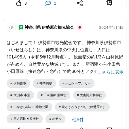
鉾の甘酢漬け⑤千切り筍煮⑥玉子焼き⑦生姜昆布和え ＜
8
2
サイズ＞ 長さ：約18cm 直径：約5cm 「シウマイ恵方ま
ん」税込400円） ※常温・冷凍販売 “福を巻き込む”ように、
一本一本丁寧に仕上げました。お早めのご予約をおすすめい
神奈川県 伊勢原市観光協会
2024年1月4日
たします。 通信販売および一部店舗では、冷凍タイプも！
＜サイズ＞ 長さ：約10cm 直径：約4cm
はじめまして！ 伊勢原市観光協会です。 神奈川県伊勢原市
（いせはらし）は、神奈川県の中央に位置し、人口は
101,495人（令和5年12月時点）。 総面積の約1/3を山林原野
が占める、自然豊かな地域です。 また、新宿駅から小田急
小田原線（快速急行・急行）で約60分とアクセスが良好な
…
さらに表示
のも魅力！ 初投稿の今回は、神奈川県伊勢原市の観光スポ
伊勢原市
神奈川県
大山ケーブルカー
ットを中心に、伊勢原市をご紹介します！ ─・─・─・─・
─・─・─・─・─・─・─ 神奈川県伊勢原市の観光スポット
大山寺 本堂
日向薬師 宝城坊
大山阿夫利神社
情報 ─・─・─・─・─・─・─・─・─・─・─ ■大山/大山ケ
ーブルカー/大山寺/大山阿夫利神社 丹沢大山国定公園の一角
いせはら塔の山緑地公園
絵とうろうまつり（伊勢原市）
に位置する、標高1251.7ｍの大山は、関東地方でも有数の人
三之宮比々多神社
ホテル
…他9件
気の登山スポット！ 2016年には「日本遺産」にも認定され
ました。 また、頂上からは、相模平野や東京の高層ビルも