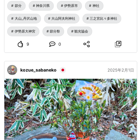
参拝者で賑わいました。 恒例の豆まきでは、皆様「福は
節分
神奈川県
伊勢原市
神社
内、鬼は外！」の掛け声とともに、鬼を追い払い、福✨を呼
び込むことができたでしょう。 また、小判と交換できるく
大山_丹沢山地
大山阿夫利神社
三之宮比々多神社
じ引き等も行われ、素敵な景品が当たることもあり、大変活
気がありました！
伊勢原大神宮
節分祭
観光協会
9
0
kozue_sabaneko
2025年2月1日