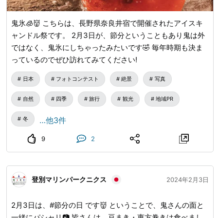
鬼氷🧊👹 こちらは、長野県奈良井宿で開催されたアイスキ
ャンドル祭です。 2月3日が、節分ということもあり鬼は外
ではなく、鬼氷にしちゃったみたいです🤣 毎年時期も決ま
っているのでぜひ訪れてみてください!
日本
フォトコンテスト
絶景
写真
自然
四季
旅行
観光
地域PR
冬
…他3件
9
2
登別マリンパークニクス
2024年2月3日
2月3日は、#節分の日 です👹 ということで、鬼さんの面と
一緒にパシャリ📷 皆さんは、豆まき・恵方巻きは食べまし