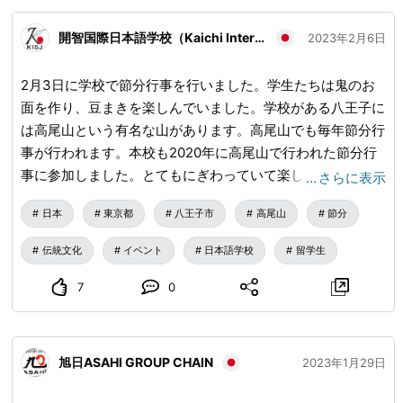
駅を降りた際に一望できる景色は必見です！ 【交通アクセ
ス:大山ケーブルカー「阿夫利神社駅」下車】 ■日向薬師
開智国際日本語学校（Kaichi International School of Japanese）
2023年2月6日
（ひなたやくし） 正式名称「日向山 宝城坊（ひなたさん ほ
うじょうぼう）」は、 鉈彫の薬師如来像を本尊とする、日
2月3日に学校で節分行事を行いました。学生たちは鬼のお
本三薬師の一つです。 江戸時代末までは、「日向山 霊山寺
面を作り、豆まきを楽しんでいました。学校がある八王子に
（りょうぜんじ）」と呼ばれ、お坊さんたちが霊地で苦行を
は高尾山という有名な山があります。高尾山でも毎年節分行
積む、日向修験の拠点になっていました。 例年9月中旬に
事が行われます。本校も2020年に高尾山で行われた節分行
は、日向薬師周辺で彼岸花が咲き多くの人が訪れます。 日
事に参加しました。とてもにぎわっていて楽しいイベントで
…
さらに表示
向薬師は、参道の金剛力士像をはじめ見どころ満載！ 文化
した。 2月3日に学校で節分行事を行いました。学生たちは
財を収蔵するために造られた施設である「宝殿」では、国指
日本
東京都
八王子市
高尾山
節分
鬼のお面を作り、豆まきを楽しんでいました。学校がある八
定8件、県指定2件の歴史ある23躯の仏像を見ることが可
王子には高尾山という有名な山があります。高尾山でも毎年
能。 また、茅葺き屋根が特徴の本殿「薬師堂」も、国指定
伝統文化
イベント
日本語学校
留学生
節分行事が行われます。本校も2020年に高尾山で行われた
重要文化財にも指定されています。 ■いせはら塔の山緑地
節分行事に参加しました。とてもにぎわっていて楽しいイベ
7
0
公園 公園、市民緑地合わせて約13haある広大な園内には、
ントでした。
遊歩道や芝生広場が広がり、自然に癒されながら、ゆったり
とした時間を満喫いただけます。 遊歩道が整備されている
為、小さなお子様でも安心してハイキングが楽しめます。
旭日ASAHI GROUP CHAIN
2023年1月29日
■三岳園 栽培面積1ha、約900本のみかんの木が栽培されい