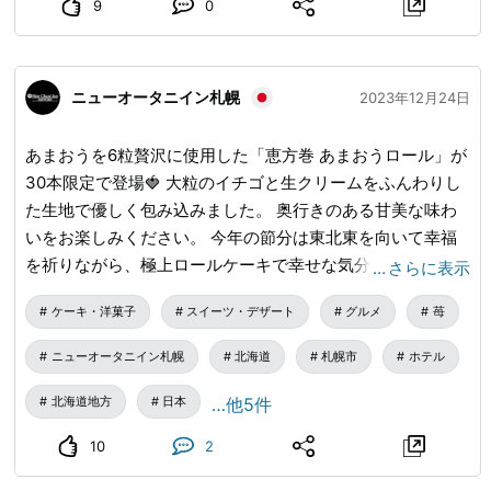
9
0
遠望でき、「かながわの景勝50選」にも選ばれています。
・大山ケーブルカー 大山鋼索線（おおやまこうさくせ
ん）、通称「大山ケーブルカー」は、全長0.8kmのケーブル
ニューオータニイン札幌
2023年12月24日
カーです。 大きな窓から大山の自然を堪能しながら、手軽
に大山の頂上にアクセスできます。 ・大山寺（おおやまで
あまおうを6粒贅沢に使用した「恵方巻 あまおうロール」が
ら） 大山の中腹にある、雨降山（あぶりさん）とも呼ばれ
30本限定で登場🍓 大粒のイチゴと生クリームをふんわりし
るお寺です。 本堂へ続く石段の両脇に並ぶもみじが色づく
た生地で優しく包み込みました。 奥行きのある甘美な味わ
秋は、紅葉の絶景スポットとしても有名。 「もみじ祭り」
いをお楽しみください。 今年の節分は東北東を向いて幸福
も開催され、多くの人で賑わいをみせます。 御朱印は4種類
を祈りながら、極上ロールケーキで幸せな気分になってみま
…
さらに表示
あり、迫力ある金字の特別版もご用意。 【交通アクセス:大
せんか✨ 1/28までご予約受付ております。 ※なくなり次第受
山ケーブルカー「大山寺駅」下車 徒歩約3分】 ・大山阿夫
ケーキ・洋菓子
スイーツ・デザート
グルメ
苺
付終了です。 受け取り期間は2/1～2/3となります。 ご予約
利神社（おおやまあふりじんじゃ） 大山祗大神おおやまつ
＆詳細はHPまたは 📞 011-222-1522 にて！
みのおおかみ、大雷神おおいかずちのかみ、高龗神たかおか
ニューオータニイン札幌
北海道
札幌市
ホテル
みのかみの三神を祀っている2200年以上前に創建された神
北海道地方
日本
…他5件
社。 本社（本殿）は、大山の山頂にあり、中腹に下社が位
置しています。 「ミシュラン・グリーンガイド・ジャポ
10
2
ン」で2つ星を獲得している大山ケーブルカー・阿夫利神社