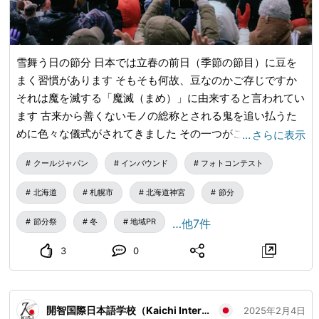
雪舞う日の節分 日本では立春の前日（季節の節目）に豆を
まく習慣があります そもそも何故、豆なのかご存じですか
それは魔を滅する「魔滅（まめ）」に由来すると言われてい
ます 古来から善くないモノの総称とされる鬼を追い払うた
めに色々な儀式がされてきました その一つがこの「豆ま
…
さらに表示
き」なのです 鬼の目である「魔目（まめ）」に豆をぶつけ
クールジャパン
インバウンド
フォトコンテスト
て「魔滅（まめ）」とする 一見言葉遊びに見えますが、日
本には言葉には言霊が宿ると信じられてきました それ故に
北海道
札幌市
北海道神宮
節分
この習慣は日本文化にね雪舞う日の節分 日本では立春の前
日（季節の節目）に豆をまく習慣があります そもそも何
節分祭
冬
地域PR
…他7件
故、豆なのかご存じですか それは魔を滅する「魔滅（ま
3
0
め）」に由来すると言われています 古来から善くないモノ
の総称とされる鬼を追い払うために色々な儀式がされてきま
した その一つがこの「豆まき」なのです 鬼の目である「魔
開智国際日本語学校（Kaichi International School of Japanese）
目（まめ）」に豆をぶつけて「魔滅（まめ）」とする 一見
2025年2月4日