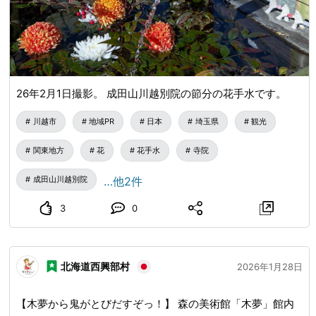
26年2月1日撮影。 成田山川越別院の節分の花手水です。
川越市
地域PR
日本
埼玉県
観光
関東地方
花
花手水
寺院
成田山川越別院
…他2件
3
0
北海道西興部村
2026年1月28日
【木夢から鬼がとびだすぞっ！】 森の美術館「木夢」館内