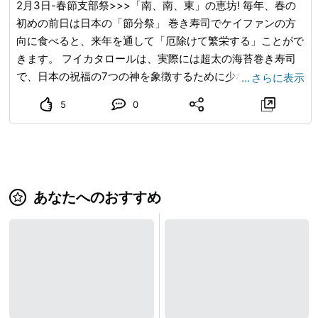
るみかん園です！ みかん狩りのシーズンは、9月中旬から2
2月3日-春節支部祭>>>「南、南、東」の恵坊! 毎年、春の
月頃まで。 9月中旬からは、ひなの姫、日南1号など極早生
初めの前日は日本の「節分祭」 巻き寿司でケイファンの方
のみかんを、10月初旬からは宮川早生、田口早生などの種
向に食べると、来年を通して「厄除けて繁栄する」ことがで
類のみかん狩りが楽しめます。 また、春から夏は、バーベ
きます。 フイカタロールは、実際には超太の海苔巻き寿司
キューや野菜の収穫体験が可能！ 三岳園は、山の中腹にあ
で、日本の祝福の7つの神を象徴するために少なくとも7種
…
さらに表示
るため、天気の良い日は相模湾や江の島、房総半島の景色も
類の材料で包まれ、最近では主要なスーパーマーケットやス
5
0
満喫できます。 ─・─・─・─・─・─・─・─・─・─・─ 神
ーパーマーケットに行って各フイカタロールの材料を理解
奈川県伊勢原市のイベント情報 ─・─・─・─・─・─・─・
し、超おいしいと感じます。 夕方に神友亭に来て、ケーカ
─・─・─・─ 神奈川県伊勢原市では、年間を通じてさまざ
タロールを食べながらのんびり休暇を楽しもう!
まなイベントが開催されてます。 ■節分祭 有名人を招き、
大山阿夫利神社、三之宮比々多神社、伊勢原大神宮などで開
あなたへのおすすめ
催されます。 【開催時期:立春の前日】 ■三之宮比々多神社
春季例大祭（さんのみやひびたじんじゃ しゅんきれいたい
さい） 比々多神社は、縄文時代から有名なパワースポッ
ト！ 春に開催される例大祭は、カラフルで鮮やかな三基の
カラクリ人形山車がまち中を巡ります。 境内で行われる、
伝統芸能里神楽も魅力のひとつ！ また、お祭りならではの
露店、200店舗も軒を連ねます。 （2023年開催時） 【開催