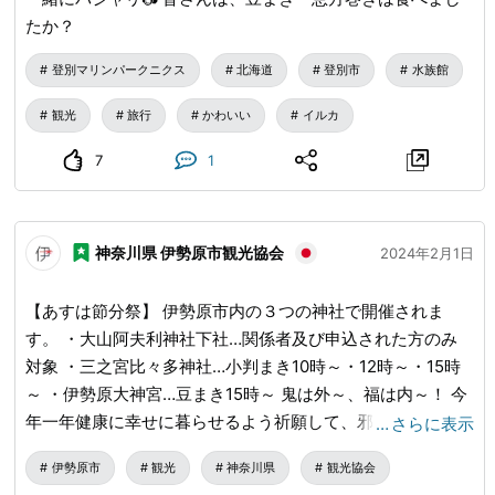
たか？
登別マリンパークニクス
北海道
登別市
水族館
観光
旅行
かわいい
イルカ
7
1
神奈川県 伊勢原市観光協会
2024年2月1日
【あすは節分祭】 伊勢原市内の３つの神社で開催されま
す。 ・大山阿夫利神社下社…関係者及び申込された方のみ
対象 ・三之宮比々多神社…小判まき10時～・12時～・15時
～ ・伊勢原大神宮…豆まき15時～ 鬼は外～、福は内～！ 今
年一年健康に幸せに暮らせるよう祈願して、邪鬼を祓う行事
…
さらに表示
です。年齢の数だけ食べると幸せになれるなど言い伝えがあ
伊勢原市
観光
神奈川県
観光協会
りますよね。 伊勢原市内の３つの神社で境内で盛大な豆ま