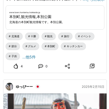
鬼を追い払うために始まったと言われています👹 本イベン
トでは、祈祷された2.5トン以上の豆をつかい、たくさんの
www.town.honbetsu.hokkaido.jp
本別町,観光情報,本別公園
鬼を退治する「激豆まき」や滝行の如く100kg以上の豆を浴
北海道の本別町観光情報です。本別公園。
びる「豆浴び」など豆を使った多彩な催し物を展開いたしま
す。キッチンカーも大集合でグルメも楽しめます🎵
www.town.honbetsu.hokkaido.jp
...
北海道
十勝
観光
旅行
イベント
節分
グルメ
本別町
キッチンカー
子供
…他5件
4
0
ゆっぴーー
2025年2月15日