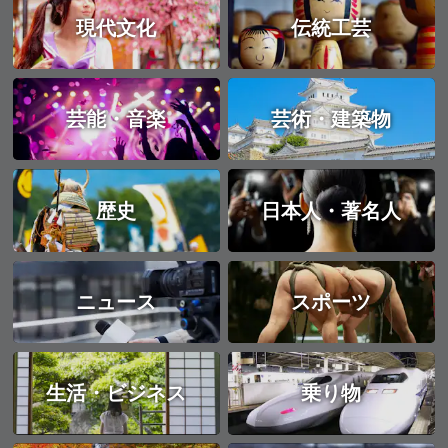
現代文化
伝統工芸
芸能・音楽
芸術・建築物
歴史
日本人・著名人
ニュース
スポーツ
生活・ビジネス
乗り物