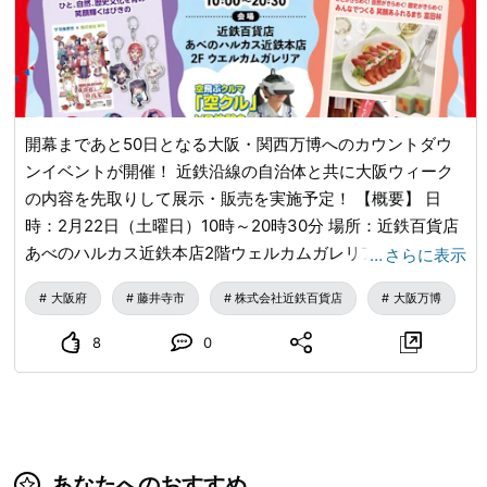
開幕まであと50日となる大阪・関西万博へのカウントダウ
ンイベントが開催！ 近鉄沿線の自治体と共に大阪ウィーク
の内容を先取りして展示・販売を実施予定！ 【概要】 日
時：2月22日（土曜日）10時～20時30分 場所：近鉄百貨店
あべのハルカス近鉄本店2階ウェルカムガレリア 藤井寺市の
…
さらに表示
ほか、八尾市・東大阪市・羽曳野市・富田林市が出展！ ※都
大阪府
藤井寺市
株式会社近鉄百貨店
大阪万博
合により、プログラム内容が変更になる場合がありますの
で、ご了承ください。 是非お越しください！
8
0
あなたへのおすすめ