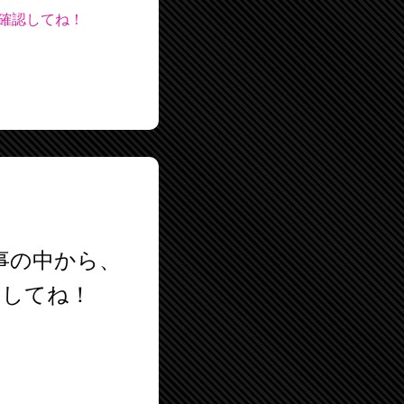
確認してね！
事の中から、
アしてね！