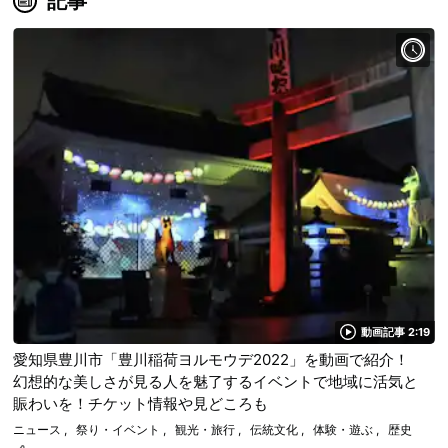
記事
動画記事 2:19
愛知県豊川市「豊川稲荷ヨルモウデ2022」を動画で紹介！
幻想的な美しさが見る人を魅了するイベントで地域に活気と
賑わいを！チケット情報や見どころも
ニュース
祭り・イベント
観光・旅行
伝統文化
体験・遊ぶ
歴史