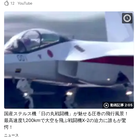
12
YouTube
動画記事 2:05
国産ステルス機「日の丸戦闘機」が魅せる圧巻の飛行風景！
最高速度1,200kmで大空を飛ぶ戦闘機X-2の迫力に誰もが驚
愕！
ニュース