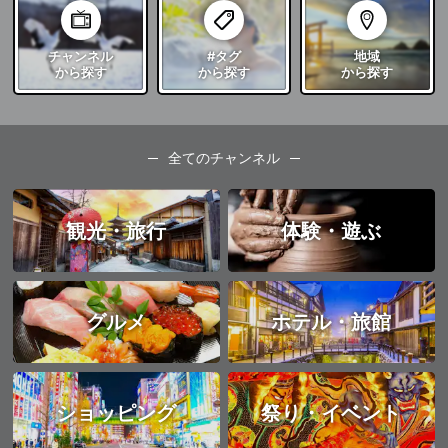
チャンネル
#タグ
地域
から探す
から探す
から探す
全てのチャンネル
観光・旅行
体験・遊ぶ
グルメ
ホテル・旅館
ショッピング
祭り・イベント