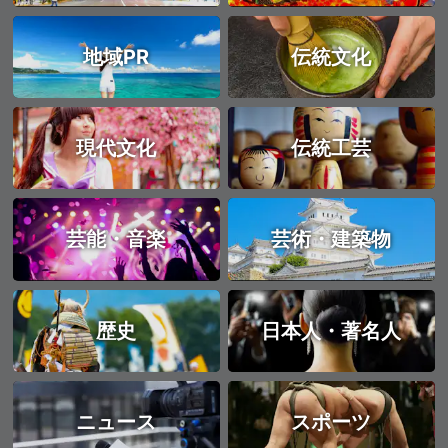
地域PR
伝統文化
現代文化
伝統工芸
芸能・音楽
芸術・建築物
歴史
日本人・著名人
ニュース
スポーツ