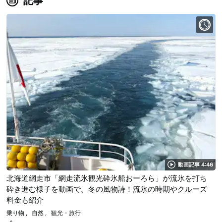
記事
動画記事 4:46
北海道網走市「網走流氷観光砕氷船おーろら」が流氷を打ち
砕き進む様子を動画で。冬の風物詩！流氷の時期やクルーズ
料金も紹介
乗り物
自然
観光・旅行