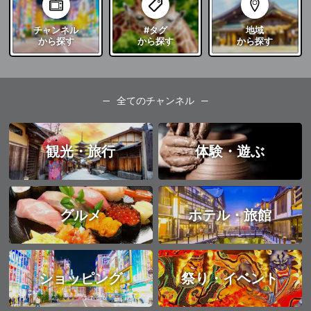
チャンネル
#タグ
地域
から探す
から探す
から探す
全てのチャンネル
観光・旅行
体験・遊ぶ
グルメ
ホテル・旅館
ショッピング
祭り・イベント