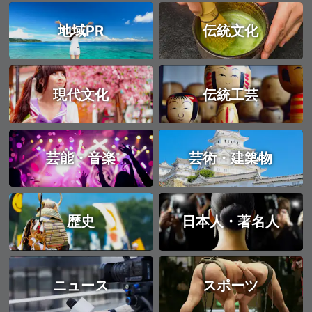
地域PR
伝統文化
現代文化
伝統工芸
芸能・音楽
芸術・建築物
歴史
日本人・著名人
ニュース
スポーツ