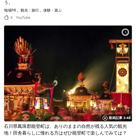
う。
地域PR
観光・旅行
体験・遊ぶ
4
YouTube
動画記事 3:48
石川県鳳珠郡能登町は、ありのままの自然が残る人気の観光
地！田舎暮らしに憧れる方はぜひ能登町で楽しんでみては？