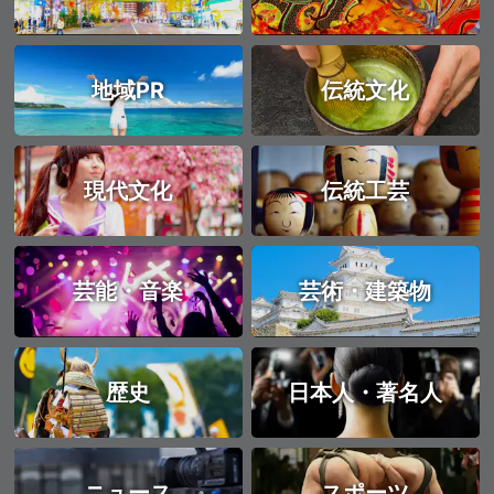
地域PR
伝統文化
現代文化
伝統工芸
芸能・音楽
芸術・建築物
歴史
日本人・著名人
ニュース
スポーツ