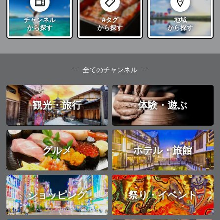
チャンネル
#タグ
地域
から探す
から探す
から探す
全てのチャンネル
観光・旅行
体験・遊ぶ
グルメ
ホテル・旅館
ショッピング
祭り・イベント