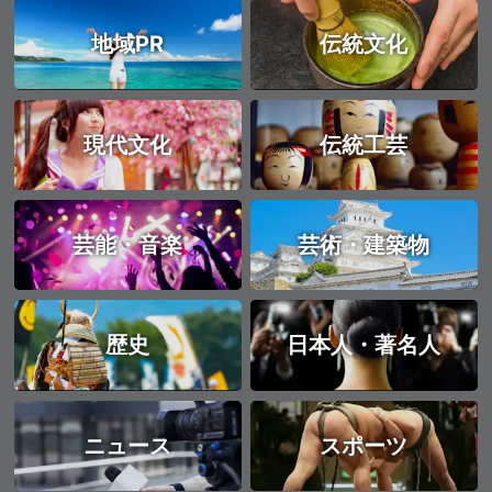
地域PR
伝統文化
現代文化
伝統工芸
芸能・音楽
芸術・建築物
歴史
日本人・著名人
ニュース
スポーツ