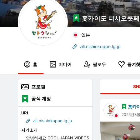
홋카이도 니시오콧
일본
vill.nishiokoppe.lg.jp
홈
미디어
팔로우
즐겨
프로필
SN
공식 계정
홋카
URL
2026년8
vill.nishiokoppe.lg.jp
자기소개
안녕하세요 COOL JAPAN VIDEOS