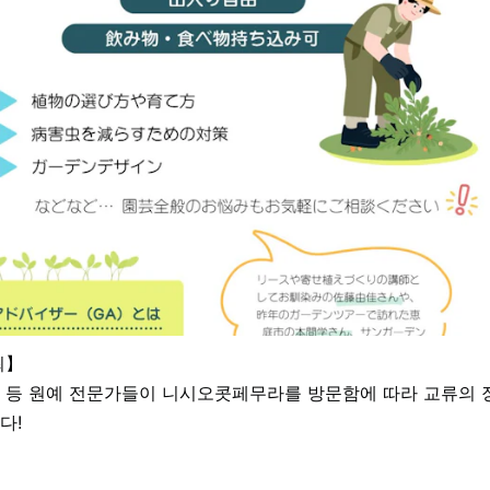
최】
 등 원예 전문가들이 니시오콧페무라를 방문함에 따라 교류의 
다!