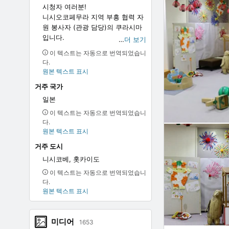
시청자 여러분!
니시오코페무라 지역 부흥 협력 자
원 봉사자 (관광 담당)의 쿠라시마
입니다.
…
더 보기
이 텍스트는 자동으로 번역되었습니
홋카이도 동부 지역에 위치하여 인
다.
구 1,002명(2023년(2023년) 7월
원본 텍스트 표시
말 현재)으로 마을 면적의 약 90%
거주 국가
를 숲이 차지하는 자연에 둘러싸여
있습니다.
일본
이 텍스트는 자동으로 번역되었습니
니시오코페 마을은 기타 산지로도
다.
유명하며, 현재 매년 20,000개의
원본 텍스트 표시
기타 바디가 생산되고 있습니다.
거주 도시
니시코베, 홋카이도
니시오코페 마을에서는 아름다운
풍경과 맛있는 음식 등 다양한 체험
이 텍스트는 자동으로 번역되었습니
을 즐길 수 있습니다.
다.
니시오코페무라의 이벤트와 관광
원본 텍스트 표시
정보, 일상의 풍경을 전해드립니다
때문에, 잘 부탁드립니다!
미디어
1653