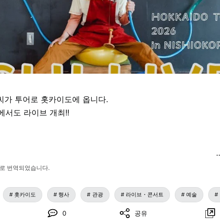
00엔
중학생 300엔
학년 100엔
I 씨가 투어로 홋카이도에 옵니다.
서도 라이브 개최!!
 #코무 #여름축제
이 #놀이마당
로 번역되었습니다.
서
 니시오콧페 지점)
홋카이도
행사
관광
라이브・콘서트
예술
0
공유