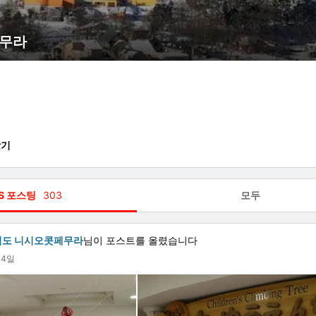
페무라
찾기
S 포스팅
303
모두
이도 니시오콧페무라
님이 포스트를 올렸습니다
월4일