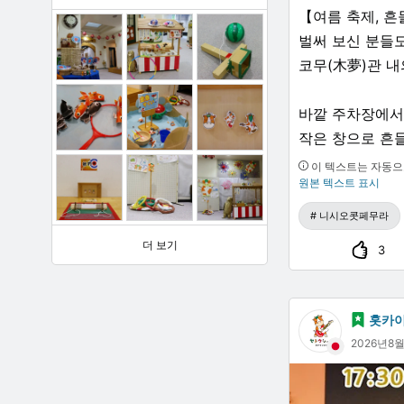
【여름 축제, 
벌써 보신 분들도
코무(木夢)관 내
바깥 주차장에
작은 창으로 흔
이 텍스트는 자동으
원본 텍스트 표시
관내 천장에도 등
벽에는 쏘아 올
니시오콧페무라
(그 사이에 섞여
더 보기
3
링 던지기, 사격
수 있습니다.
홋카
2026년8
제가 코무(木夢
아이들이 가게 