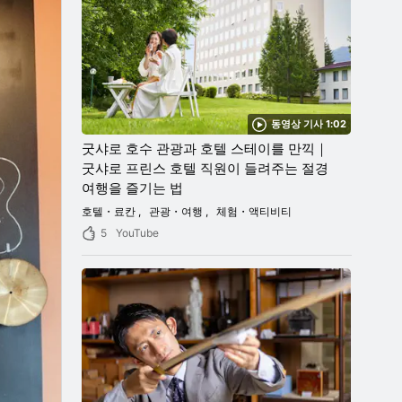
둘러보시
동영상 기사 1:02
굿샤로 호수 관광과 호텔 스테이를 만끽｜
굿샤로 프린스 호텔 직원이 들려주는 절경
여행을 즐기는 법
호텔・료칸
관광・여행
체험・액티비티
5
YouTube