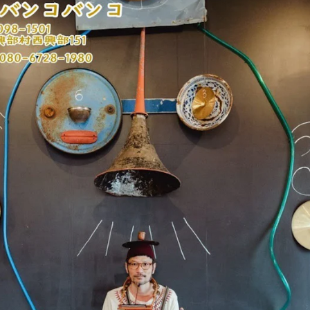
줄지어 있는 수제 아이스크림들의 퀄리티가 엄청나니, 천천히 
늬의 오리지널 부채도 귀엽습니다.
전에
!
코무(木夢)'】
~17:00
:30까지
요일