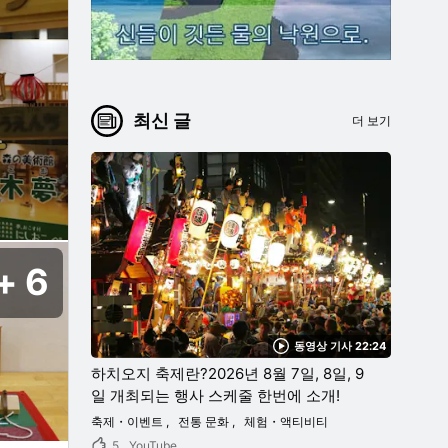
최신 글
더 보기
6
동영상 기사 22:24
하치오지 축제란?2026년 8월 7일, 8일, 9
일 개최되는 행사 스케줄 한번에 소개!
축제・이벤트
전통 문화
체험・액티비티
5
YouTube