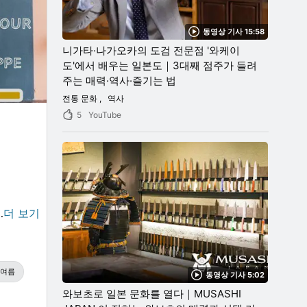
동영상 기사 15:58
니가타·나가오카의 도검 전문점 '와케이
도'에서 배우는 일본도｜3대째 점주가 들려
주는 매력·역사·즐기는 법
전통 문화
역사
5
YouTube
…
더 보기
여름
동영상 기사 5:02
와보초로 일본 문화를 열다｜MUSASHI