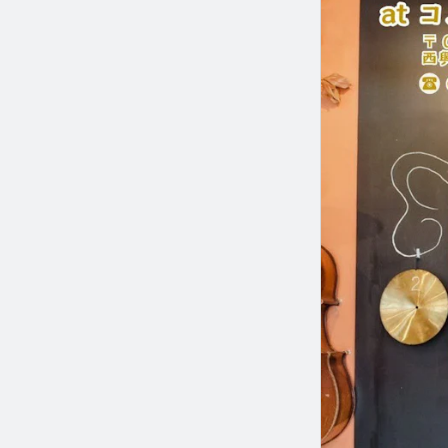
아이스 가게에 
길 바랍니다...!
세토우시 군 무
여름이 끝나기 
꼭 놀러 오세요~
-
【숲의 미술관 '
개관 시간: 10:00
※입관 접수는 16
휴관일: 매주 화