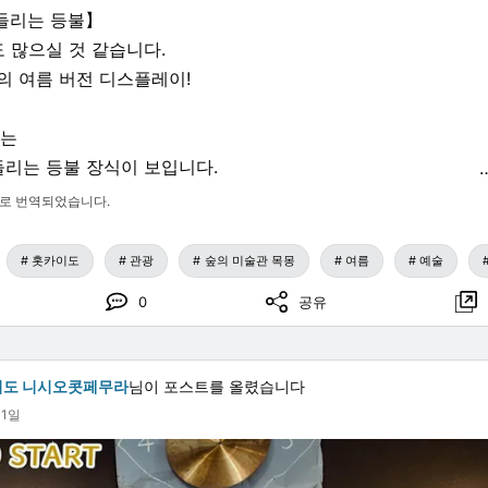
흔들리는 등불】
 많으실 것 같습니다.
의 여름 버전 디스플레이!
서는
들리는 등불 장식이 보입니다.
로 번역되었습니다.
불이 매달려 있고,
린 불꽃들이 걸려 있습니다.
홋카이도
관광
숲의 미술관 목몽
여름
예술
 쏘아 올려진 세토우시 군🎆)
0
공유
, 금붕어 잡기, 그리고 수박 캐치 게임을 즐기면 축제에 온 즐거
이도 니시오콧페무라
님이 포스트를 올렸습니다
월1일
)를 방문했을 때에는
점원이 되어 아버지가 손님 역할을 하고 있었습니다.