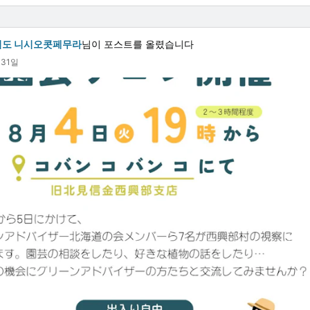
료
이도 니시오콧페무라
님이 포스트를 올렸습니다
월31일
0으로.
ICHI #LIVE
여름