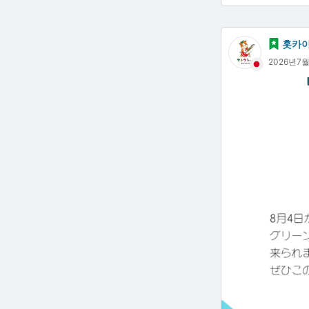
고등학생 500엔
중학생 이하 무
홋카
2026년7
문의는
080-6728-198
#니시오콧페무라 #
#코반코반코 #