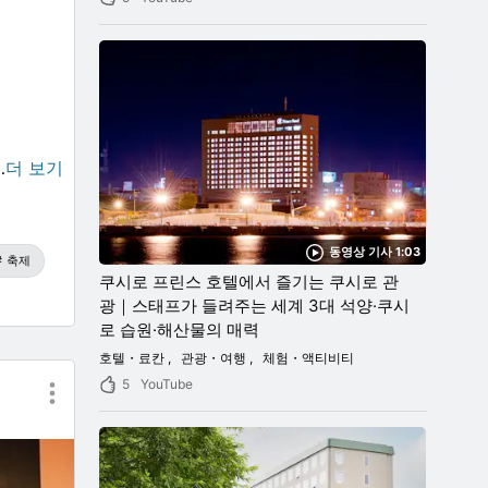
…
더 보기
동영상 기사 1:03
축제
쿠시로 프린스 호텔에서 즐기는 쿠시로 관
광｜스태프가 들려주는 세계 3대 석양·쿠시
로 습원·해산물의 매력
움을 맛볼
호텔・료칸
관광・여행
체험・액티비티
5
YouTube