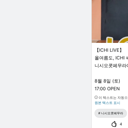
입장료:
고등학생 이상 5
초등 4학년부터 
3세부터 초등 3
3세 미만 무료
문의:
【ICHI LIVE】
0158-87-2600
올여름도, ICH
니시오콧페무라에
#니시오콧페무라
#관내 디스플레
8월 8일 (토)
17:00 OPEN
17:30 START
이 텍스트는 자동으
원본 텍스트 표시
코반 코반 코에
(구 키타미 신킨
니시오콧페무라
4
어른 2,000엔