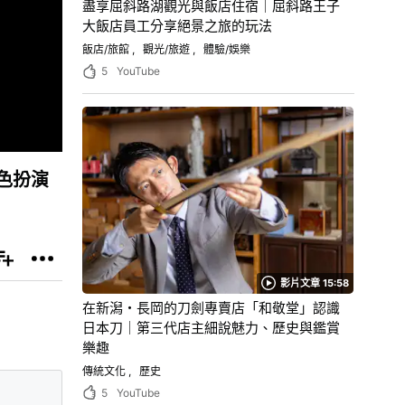
盡享屈斜路湖觀光與飯店住宿｜屈斜路王子
大飯店員工分享絕景之旅的玩法
飯店/旅館
觀光/旅遊
體驗/娛樂
5
YouTube
色扮演
影片文章 15:58
在新潟・長岡的刀劍專賣店「和敬堂」認識
日本刀｜第三代店主細說魅力、歷史與鑑賞
樂趣
傳統文化
歷史
5
YouTube