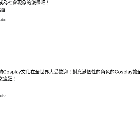
成為社會現象的漫畫吧！
新聞
ube
Cosplay文化在全世界大受歡迎！對充滿個性的角色的Cosplay讓
之瘋狂！
Tube