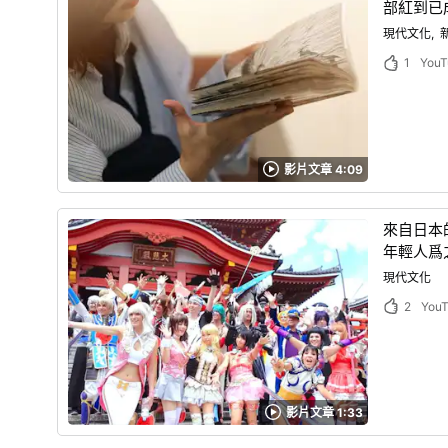
部紅到已
現代文化
1
YouT
影片文章 4:09
來自日本的
年輕人爲
現代文化
2
You
影片文章 1:33