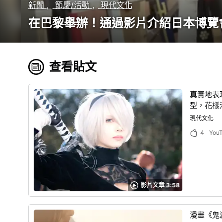
新聞
節慶/活動
現代文化
在巴黎舉辦！通過影片介紹日本博覽
查看貼文
真實地表現
型，花樣
現代文化
4
You
影片文章 3:58
漫畫《鬼