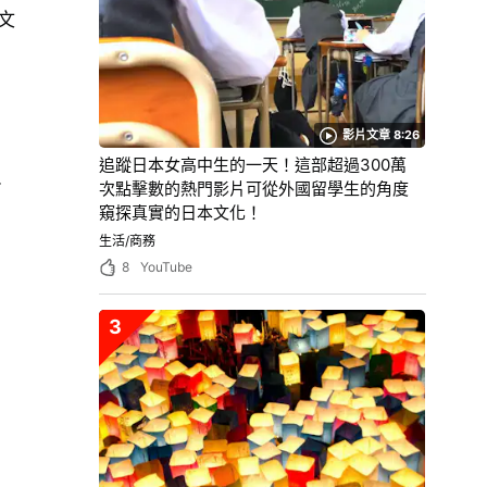
文
影片文章 8:26
追蹤日本女高中生的一天！這部超過300萬
、
次點擊數的熱門影片可從外國留學生的角度
窺探真實的日本文化！
生活/商務
8
YouTube
3