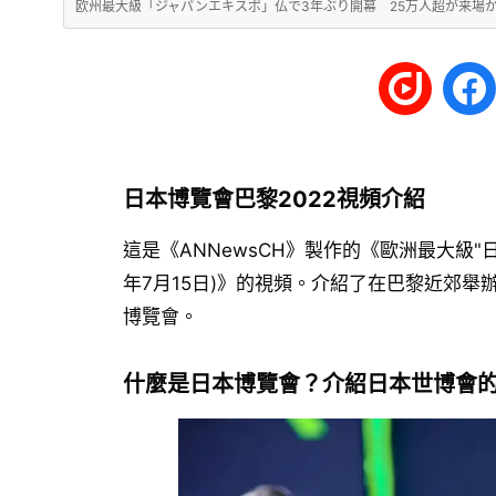
欧州最大級「ジャパンエキスポ」仏で3年ぶり開幕 25万人超が来場か(20
日本博覽會巴黎2022視頻介紹
這是《ANNewsCH》製作的《歐洲最大級"日
年7月15日)》的視頻。介紹了在巴黎近郊
博覽會。
什麼是日本博覽會？介紹日本世博會