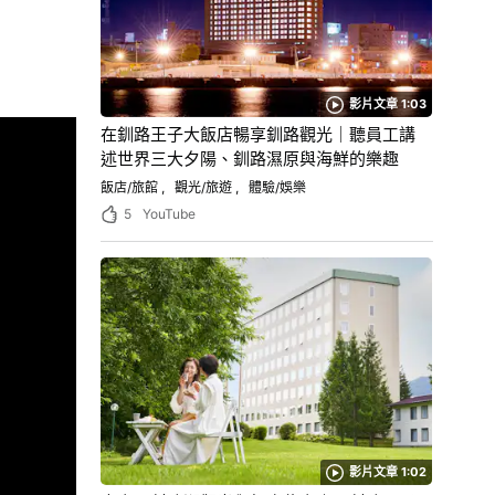
影片文章 1:03
在釧路王子大飯店暢享釧路觀光｜聽員工講
述世界三大夕陽、釧路濕原與海鮮的樂趣
飯店/旅館
觀光/旅遊
體驗/娛樂
5
YouTube
影片文章 1:02