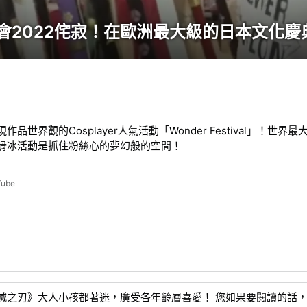
會2022侘寂！在歐洲最大級的日本文化
作品世界觀的Cosplayer人氣活動「Wonder Festival」！世界最
滑冰活動是抓住粉絲心的夢幻般的空間！
Tube
滅之刃》大人小孩都著迷，廣受各年齡層喜愛！ 您如果要閱讀的話