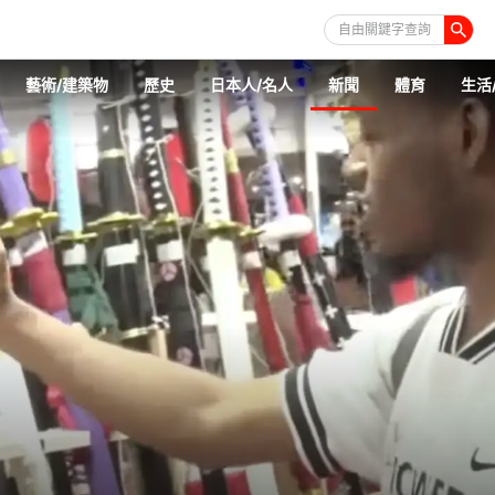
自由關鍵字查詢
藝術/建築物
歷史
日本人/名人
新聞
體育
生活