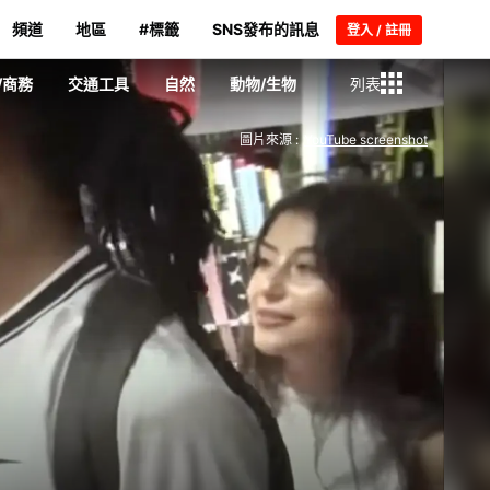
頻道
地區
#標籤
SNS發布的訊息
登入 / 註冊
/商務
交通工具
自然
動物/生物
列表
圖片來源 :
YouTube screenshot